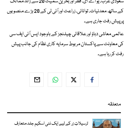
سعودی عرب، یو اے ای، قطر اور بحرین سمیت 20 سے زائد ممالک
کے ساتھ معدنیات، توانائی، زراعت اور آئی ٹی کے 28 بڑے منصوبوں
پر پیش رفت جاری ہے۔
عالمی معاشی دباؤ اور علاقائی چیلنجز کے باوجود ایس آئی ایف سی
کی معاونت سے پاکستان مربوط سرمایہ کاری نظام کی جانب پیش
رفت کر رہا ہے۔
متعلقہ
ترسیلاتِ زر کے لیے ایک نئی اسکیم جلد متعارف