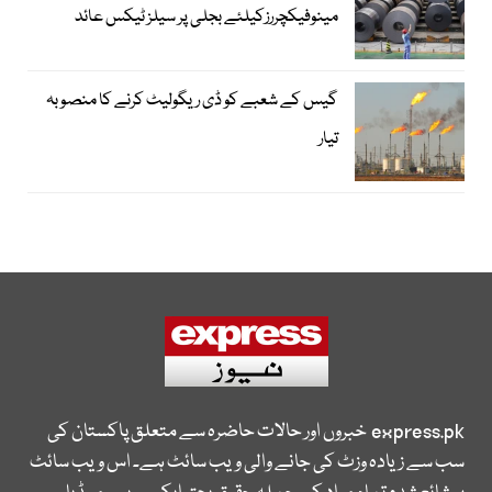
مینوفیکچررزکیلئے بجلی پر سیلز ٹیکس عائد
گیس کے شعبے کو ڈی ریگولیٹ کرنے کا منصوبہ
تیار
express.pk
خبروں اور حالات حاضرہ سے متعلق پاکستان کی
سب سے زیادہ وزٹ کی جانے والی ویب سائٹ ہے۔ اس ویب سائٹ