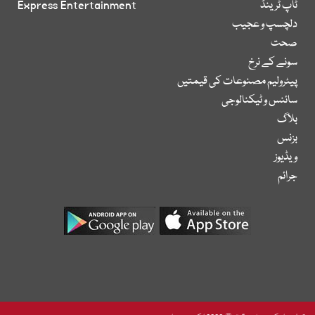
ٹاپ ٹرینڈ
Express Entertainment
دلچسپ و عجیب
صحت
سونے کے نرخ
پیٹرولیم مصنوعات کی قیمتیں
سائنس و ٹیکنالوجی
بلاگ
بزنس
ویڈیوز
جرائم