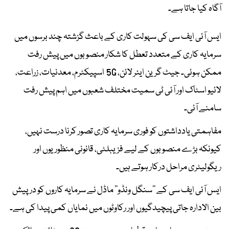
آگاہ کیا جاتا ہے۔
ایس آئی ایف سی کی سہولت کاری کے باعث گزشتہ چند برسوں میں
سرمایہ کاری کے متعدد تعطل کا شکار منصوبوں میں پیش رفت
ممکن ہوئی۔ جیٹ گرین ایئر لائن، 5G اسپیکٹرم، معدنیات، زراعت،
لائیو اسٹاک اور آئی ٹی سمیت مختلف شعبوں میں اہم پیش رفت
سامنے آئی۔
مفاہمتی یادداشتوں کو فوری سرمایہ کاری تصور کرنا درست نہیں،
کیونکہ بڑے منصوبوں کے لیے فزیبلٹی، قانونی منظوریوں اور
ریگولیٹری مراحل درکار ہوتے ہیں۔
ایس آئی ایف سی کے ’’سنگل ونڈو‘‘ ماڈل نے سرمایہ کاروں کو درپیش
بین الادارہ جاتی پیچیدگیوں اور رکاوٹوں میں نمایاں کمی پیدا کی ہے۔