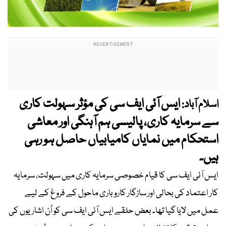
ایس آئی ایف سی کی مؤثر سہولت کاری
اسلام آباد:
سے سرمایہ کاری، پالیسی ہم آہنگی اور معاشی
استحکام میں نمایاں کامیابیاں حاصل ہو رہی
ہیں۔
ایس آئی ایف سی کا قیام خصوصی سرمایہ کاری میں سہولت، سرمایہ
کار اعتماد کی بحالی اور سازگار کاروباری ماحول کے فروغ کے لیے
عمل میں لایا گیا تھا۔ بعض حلقے ایس آئی ایف سی کو اُن اشاریوں کی