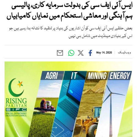
ایس آئی ایف سی کی بدولت سرمایہ کاری، پالیسی
ہم آہنگی اور معاشی استحکام میں نمایاں کامیابیاں
بعض حلقے ایس آئی ایف سی کو اُن اشاریوں کی بنیاد پر تنقید کا نشانہ بنا رہے ہیں جو
اس کے بنیادی مینڈیٹ میں شامل ہی نہیں
ویب ڈیسک
May 14, 2026