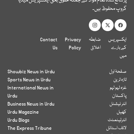
پر شائع شدہ تمام مواد کے جملہ حقوق بحق ایکسپریس میڈیا
گروپ محفوظ ہیں۔
ایکسپریس
ضابطہ
Privacy
Contact
کے بارے
اخلاق
Policy
Us
میں
صفحۂ اول
Showbiz News in Urdu
تازہ ترین
Sports News in Urdu
غزہ لہو لہو
International News in
پاکستان
Urdu
انٹر نیشنل
Business News in Urdu
کھیل
Urdu Magazine
انٹرٹینمنٹ
Urdu Blogs
لائف اسٹائل
The Express Tribune