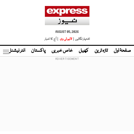
AUGUST 05, 2026
اشتہار لگائیں |
لائیو ٹی وی
| آج کا اخبار
صفحۂ اول
تازہ ترین
کھیل
خاص خبریں
پاکستان
انٹر نیشنل
ٹا