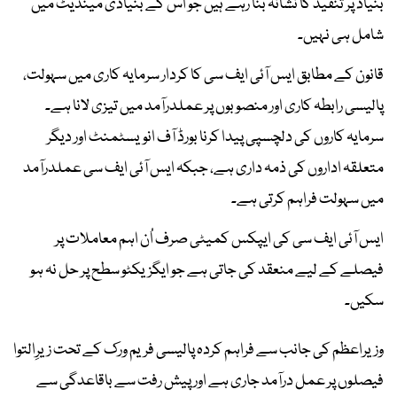
بنیاد پر تنقید کا نشانہ بنا رہے ہیں جو اس کے بنیادی مینڈیٹ میں
شامل ہی نہیں۔
قانون کے مطابق ایس آئی ایف سی کا کردار سرمایہ کاری میں سہولت،
پالیسی رابطہ کاری اور منصوبوں پر عملدرآمد میں تیزی لانا ہے۔
سرمایہ کاروں کی دلچسپی پیدا کرنا بورڈ آف انویسٹمنٹ اور دیگر
متعلقہ اداروں کی ذمہ داری ہے، جبکہ ایس آئی ایف سی عملدرآمد
میں سہولت فراہم کرتی ہے۔
ایس آئی ایف سی کی ایپکس کمیٹی صرف اُن اہم معاملات پر
فیصلے کے لیے منعقد کی جاتی ہے جو ایگزیکٹو سطح پر حل نہ ہو
سکیں۔
وزیراعظم کی جانب سے فراہم کردہ پالیسی فریم ورک کے تحت زیرِالتوا
فیصلوں پر عمل درآمد جاری ہے اور پیش رفت سے باقاعدگی سے