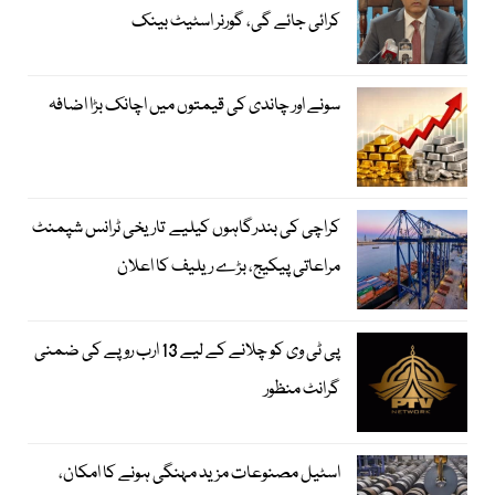
کرائی جائے گی، گورنر اسٹیٹ بینک
سونے اور چاندی کی قیمتوں میں اچانک بڑا اضافہ
کراچی کی بندرگاہوں کیلیے تاریخی ٹرانس شپمنٹ
مراعاتی پیکیج، بڑے ریلیف کا اعلان
پی ٹی وی کو چلانے کے لیے 13 ارب روپے کی ضمنی
گرانٹ منظور
اسٹیل مصنوعات مزید مہنگی ہونے کا امکان،