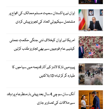
ایران نے پاکستان سمیت مسلم ممالک کی افواج پر
مشتمل سیکیورٹی اتحاد کی تجویز پیش کردی
امریکا نے ایران کیخلاف نئی جنگی حکمتِ عملی
کیلیے عام فوجیوں سے بھی تجاویز طلب کرلیں
پیرو میں نازکا لائنز کے آثار قدیمہ میں سیاحوں کا
طیارہ گر کر تباہ؛ 13 ہلاکتیں
آنگ سان سو چی 4 سال بعد پہلی بار منظرعام پر؛ وفد
سے ملاقات کی تصاویر جاری