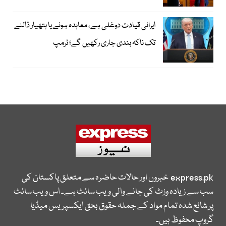
ایرانی قیادت دوغلی ہے، معاہدہ ہونے یا ہتھیار ڈالنے
تک ناکہ بندی جاری رکھیں گے؛ ٹرمپ
express.pk
خبروں اور حالات حاضرہ سے متعلق پاکستان کی
سب سے زیادہ وزٹ کی جانے والی ویب سائٹ ہے۔ اس ویب سائٹ
پر شائع شدہ تمام مواد کے جملہ حقوق بحق ایکسپریس میڈیا
گروپ محفوظ ہیں۔