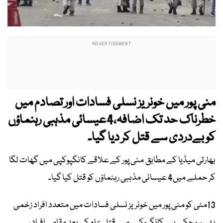
منی پور میں ​خونریز نسلی فسادات اور تصادم میں
خطرناک حد تک اضافہ،4عیسائی مذہبی رہنماؤں
کو بےدردی سے قتل کر دیا گیا۔
بھارتی میڈیا کے مطابق منی پور کے علاقے کانگپوکپی میں گھات لگا
کر حملے میں4 عیسائی مذہبی رہنماؤں کو قتل کیا گیا۔
13مئی کو منی پور میں خونریز نسلی فسادات میں متعدد افراد زخمی
بھی ہو چکے ہیں کانگپوکپی میں قتل عام کےبعد مقامی افراد سے