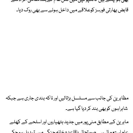
قابض بھارتی فورسز کوعلاقے میں داخل ہونے سے بھی روک دیا۔
مظاہرین کی جانب سے مسلسل ہڑتالیں اور ناکہ بندی جاری ہے جبکہ
شاہراہوں کو بھی بند کر دیا گیا ہے۔
ماہرین کے مطابق منی پور میں ​جدید ہتھیاروں اور اسلحے کے کھلے
عام استعمال سے صورتحال باقاعدہ خانہ جنگی میں تبدیل ہو چکی