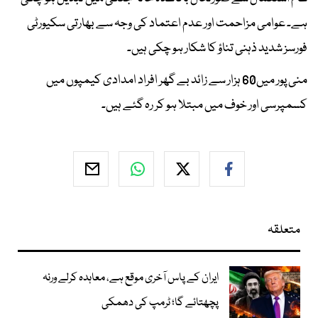
ہے۔ عوامی مزاحمت اور عدم اعتماد کی وجہ سے بھارتی سکیورٹی
فورسز شدید ذہنی تناؤ کا شکار ہو چکی ہیں۔
منی پور میں60 ہزار سے زائد بے گھر افراد امدادی کیمپوں میں
کسمپرسی اور خوف میں مبتلا ہو کر رہ گئے ہیں۔
متعلقہ
ایران کے پاس آخری موقع ہے، معاہدہ کرلے ورنہ
پچھتائے گا؛ ٹرمپ کی دھمکی