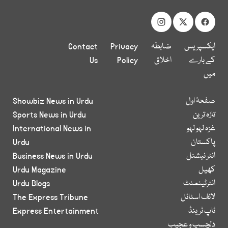
ایکسپریس
ضابطہ
Privacy
Contact
کے بارے
اخلاق
Policy
Us
میں
صفحۂ اول
Showbiz News in Urdu
تازہ ترین
Sports News in Urdu
غزہ لہو لہو
International News in
پاکستان
Urdu
انٹر نیشنل
Business News in Urdu
کھیل
Urdu Magazine
انٹرٹینمنٹ
Urdu Blogs
لائف اسٹائل
The Express Tribune
ٹاپ ٹرینڈ
Express Entertainment
دلچسپ و عجیب