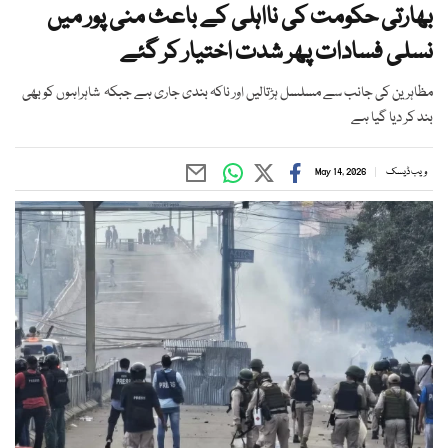
بھارتی حکومت کی نااہلی کے باعث منی پور میں
نسلی فسادات پھر شدت اختیار کر گئے
مظاہرین کی جانب سے مسلسل ہڑتالیں اور ناکہ بندی جاری ہے جبکہ شاہراہوں کو بھی
بند کر دیا گیا ہے
ویب ڈیسک
May 14, 2026