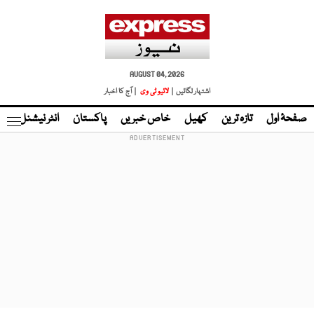
AUGUST 04, 2026
اشتہار لگائیں |
لائیو ٹی وی
| آج کا اخبار
صفحۂ اول
تازہ ترین
کھیل
خاص خبریں
پاکستان
انٹر نیشنل
ٹا