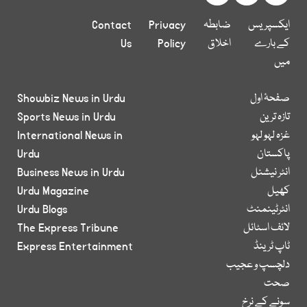
ایکسپریس
ضابطہ
Privacy
Contact
کے بارے
اخلاق
Policy
Us
میں
صفحۂ اول
Showbiz News in Urdu
تازہ ترین
Sports News in Urdu
غزہ لہو لہو
International News in
پاکستان
Urdu
انٹر نیشنل
Business News in Urdu
کھیل
Urdu Magazine
انٹرٹینمنٹ
Urdu Blogs
لائف اسٹائل
The Express Tribune
ٹاپ ٹرینڈ
Express Entertainment
دلچسپ و عجیب
صحت
سونے کے نرخ