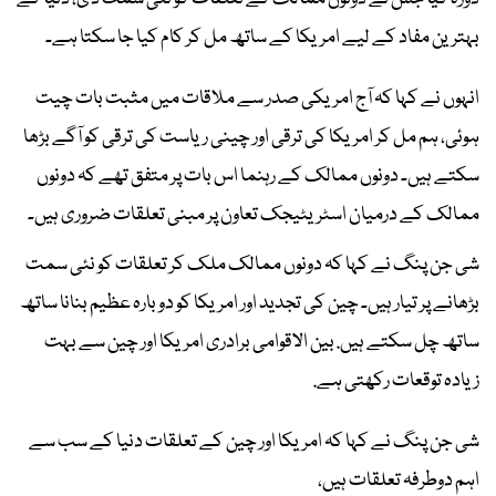
بہترین مفاد کے لیے امریکا کے ساتھ مل کر کام کیا جا سکتا ہے۔
انہوں نے کہا کہ آج امریکی صدر سے ملاقات میں مثبت بات چیت
ہوئی، ہم مل کر امریکا کی ترقی اور چینی ریاست کی ترقی کو آگے بڑھا
سکتے ہیں۔ دونوں ممالک کے رہنما اس بات پر متفق تھے کہ دونوں
ممالک کے درمیان اسٹریٹیجک تعاون پر مبنی تعلقات ضروری ہیں۔
شی جن پنگ نے کہا کہ دونوں ممالک ملک کر تعلقات کو نئی سمت
بڑھانے پر تیار ہیں۔ چین کی تجدید اور امریکا کو دوبارہ عظیم بنانا ساتھ
ساتھ چل سکتے ہیں. بین الاقوامی برادری امریکا اور چین سے بہت
زیادہ توقعات رکھتی ہے.
شی جن پنگ نے کہا کہ امریکا اور چین کے تعلقات دنیا کے سب سے
اہم دوطرفہ تعلقات ہیں،