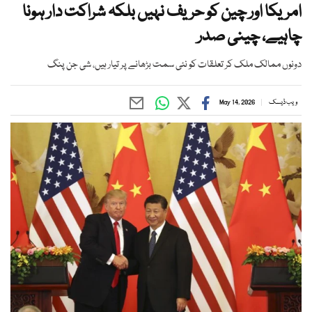
امریکا اور چین کو حریف نہیں بلکہ شراکت دار ہونا
چاہیے، چینی صدر
دونوں ممالک ملک کر تعلقات کو نئی سمت بڑھانے پر تیار ہیں، شی جن پنگ
ویب ڈیسک
May 14, 2026