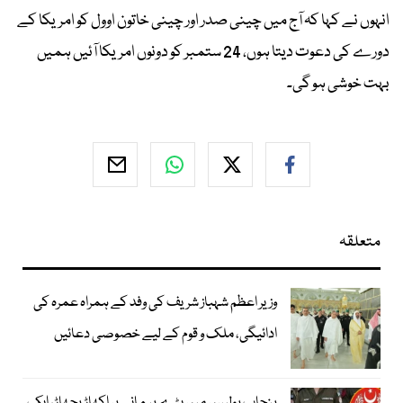
انہوں نے کہا کہ آج میں چینی صدر اور چینی خاتون اوول کو امریکا کے
دورے کی دعوت دیتا ہوں، 24 ستمبر کو دونوں امریکا آئیں ہمیں
بہت خوشی ہو گی۔
متعلقہ
وزیر اعظم شہباز شریف کی وفد کے ہمراہ عمرہ کی
ادائیگی، ملک و قوم کے لیے خصوصی دعائیں