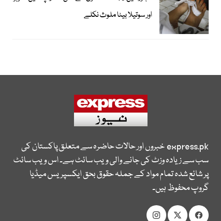
اور سوتیلا بیٹا ملوث نکلے
express.pk
خبروں اور حالات حاضرہ سے متعلق پاکستان کی
سب سے زیادہ وزٹ کی جانے والی ویب سائٹ ہے۔ اس ویب سائٹ
پر شائع شدہ تمام مواد کے جملہ حقوق بحق ایکسپریس میڈیا
گروپ محفوظ ہیں۔