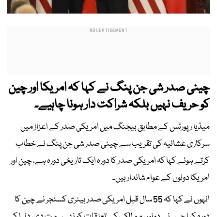
چینی صدر شی جن پنگ نے کہا کہ امریکا اور چین
کو حریف نہیں بلکہ شراکت دار ہونا چاہیے۔
میڈیا رپورٹس کے مطابق بیجنگ میں امریکی صدر کے اعزاز میں
سرکاری عشائیہ کی تقریب سے چینی صدر شی جن پنگ نے خطاب
کرتے ہوئے کہا کہ امریکی صدر کا دورہ ایک تاریخی دورہ ہے، چین اور
امریکا دونوں کے عوام شاندار ہیں۔
انہوں نے کہا کہ 55 سال قبل امریکی صدر ہینری کسنجر نے چین کا
دورہ کیا جس نے دونوں ممالک کے تعلقات کو نئی سمت دی، دنیا کے