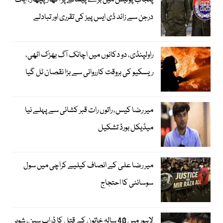
پنجاب پولیس میں بڑے پیمانے پر اکھاڑ پچھاڑ، ایک
درجن سے زائد ڈی ایس پیز کی تقرری اور تبادلے
راولپنڈی، دو دکانوں میں اچانک آگ بھڑک اٹھی،
ریسکیو کی بروقت کارروائی سے بڑا نقصان ٹل گیا
میر رضا کیس، راتوں رات قبر کشائی سے پہلے نیا
میڈیکل بورڈ تشکیل
میر رضا علی کے انصاف کیلیے کراچی میں سول
سوسائٹی کا احتجاج
لاہور میں 40 سالہ خاتون کے قتل کا ڈراپ سین، شوہر