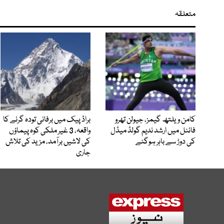
متعلقہ
کامن ویلتھ گیمز، جیولن تھرو
براڈ پیک میں برفانی تودہ گرنے کا
فائنل میں ارشد ندیم گولڈ میڈل
واقعہ، 3 غیر ملکی کوہ پیماؤں
کی دوڑ سے باہر ہوگئے
کی لاشیں برآمد، مزید کی تلاش
جاری