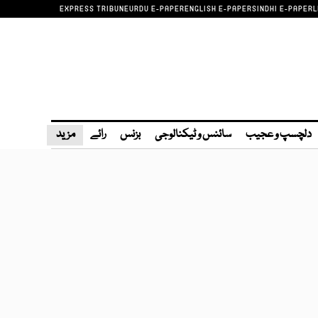
EXPRESS TRIBUNE
URDU E-PAPER
ENGLISH E-PAPER
SINDHI E-PAPER
L
دلچسپ و عجیب
سائنس و ٹیکنالوجی
بزنس
رائے
مزید