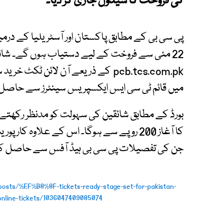
کی فروخت کا شیڈول جاری کر دیا۔
پی سی بی کے مطابق پاکستان اور آسٹریلیا کے درمی
22 مئی سے فروخت کے لیے دستیاب ہوں گے۔ شائ
pcb.tcs.com.pk کے ذریعے آن لائن 
میں قائم ٹی سی ایس ایکسپریس سینٹرز سے حاصل
بورڈ کے مطابق شائقین کی سہولت کو مدنظر رکھتے
کا آغاز 200 روپے سے ہوگا۔ اس کے علاوہ ک
جن کی تفصیلات پی سی بی ہیڈ آفس سے حاصل ک
osts/%EF%B8%8F-tickets-ready-stage-set-for-pakistan-
-online-tickets/1036047409085074/