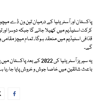
قذافی اسٹیڈیم میں منعقد ہوگا۔ تمام میچز مقامی
گے۔
یہ سیریز آسٹریلیا کی 2022 کے
باعث شائقین میں خاصا جوش و خروش پایا جا رہا ہ