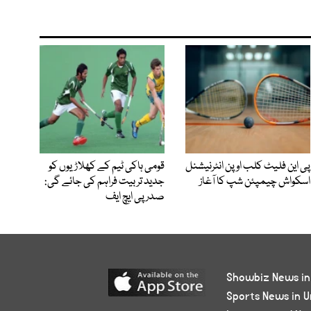
پی این فلیٹ کلب اوپن انٹرنیشنل
قومی ہاکی ٹیم کے کھلاڑیوں کو
اسکواش چیمپئن شپ کا آغاز
جدید تربیت فراہم کی جائے گی:
صدر پی ایچ ایف
Showbiz News in
Sports News in U