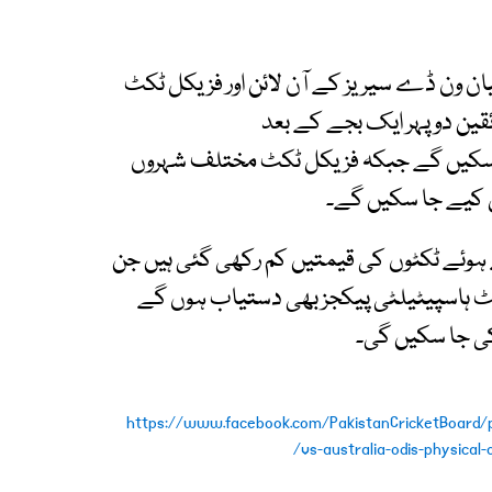
ان ون ڈے سیریز کے آن لائن اور فزیکل ٹکٹ
قین دوپہر ایک بجے کے بعد
ٹکٹ خرید سکیں گے جبکہ فزیکل ٹکٹ مختلف شہروں
 کیے جا سکیں گے۔
 ہوئے ٹکٹوں کی قیمتیں کم رکھی گئی ہیں جن
ارپوریٹ ہاسپیٹیلٹی پیکجز بھی دستیاب ہوں گے
ی جا سکیں گی۔
https://www.facebook.com/PakistanCricketBoard/p
vs-australia-odis-physical