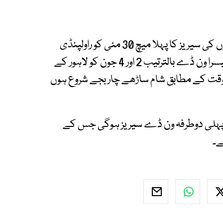
پاکستان اور آسٹریلیا کے درمیان تین ون ڈے میچوں کی سیریز کا پہلا میچ 30 مئی کو راولپنڈی
کرکٹ اسٹیڈیم میں کھیلا جائے گا جبکہ دوسرا اور تیسرا ون ڈے بالترتیب 2 اور 4 جون کو لاہور کے
 وقت کے مطابق شام ساڑھے چار بجے شروع ہوں
 بعد پاکستان میں پہلی دوطرفہ ون ڈے سیریز ہوگی جس کے
ے۔