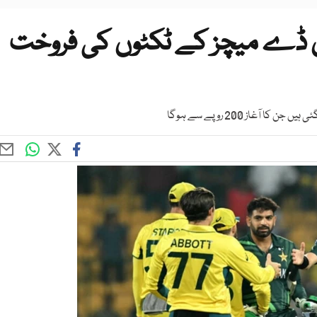
ون ڈے میچز کے ٹکٹوں کی فروخت
غاز 200 روپے سے ہوگا