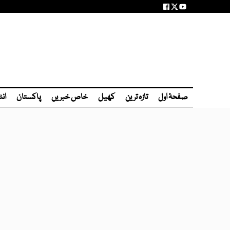
صفحۂ اول
تازہ ترین
کھیل
خاص خبریں
پاکستان
انٹ