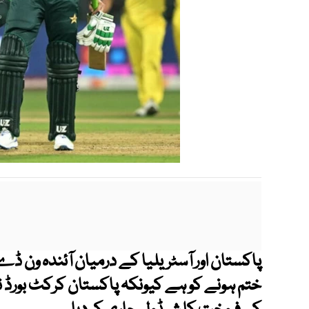
پاکستان اور آسٹریلیا کے درمیان آئندہ ون ڈے
ختم ہونے کو ہے کیونکہ پاکستان کرکٹ بورڈ ن