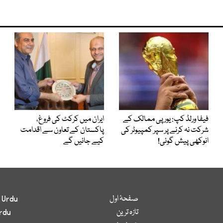
فیفا ورلڈ کپ: یورپی ممالک کے
ایران میں کرکٹ کی فروغ،
شرکت نہ کرنے پر سپر کمپیوٹر کی
پاکستان کے تعاون سے اقدامت
انوکھی پیش گوئی!
کیے جائیں گے
صفحۂ اول
 Urdu
تازہ ترین
rdu