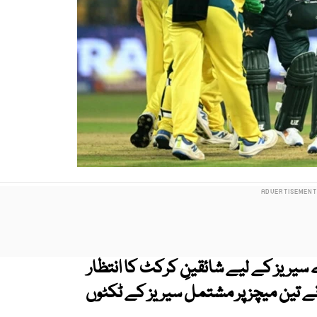
 سیریز کے لیے شائقینِ کرکٹ کا انتظار
ے تین میچز پر مشتمل سیریز کے ٹکٹوں