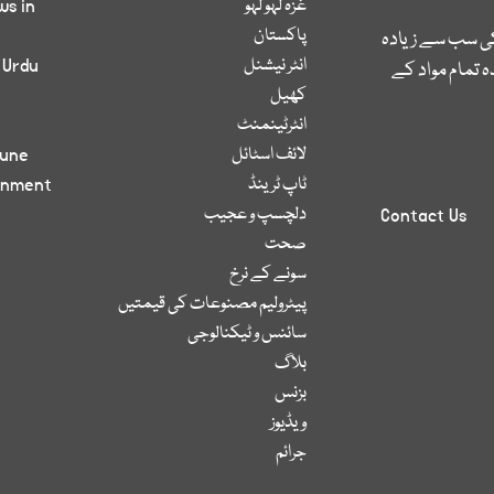
غزہ لہو لہو
ws in
پاکستان
کی سب سے زیادہ
انٹر نیشنل
 Urdu
 تمام مواد کے
کھیل
انٹرٹینمنٹ
لائف اسٹائل
bune
ٹاپ ٹرینڈ
inment
دلچسپ و عجیب
Contact Us
صحت
سونے کے نرخ
پیٹرولیم مصنوعات کی قیمتیں
سائنس و ٹیکنالوجی
بلاگ
بزنس
ویڈیوز
جرائم