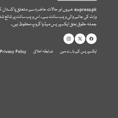
express.pk
خبروں اور حالات حاضرہ سے متعلق پاکستان 
وزٹ کی جانے والی ویب سائٹ ہے۔ اس ویب سائٹ پر شائع شدہ
جملہ حقوق بحق ایکسپریس میڈیا گروپ محفوظ ہیں۔
ایکسپریس کے بارے میں
ضابطہ اخلاق
Privacy Policy