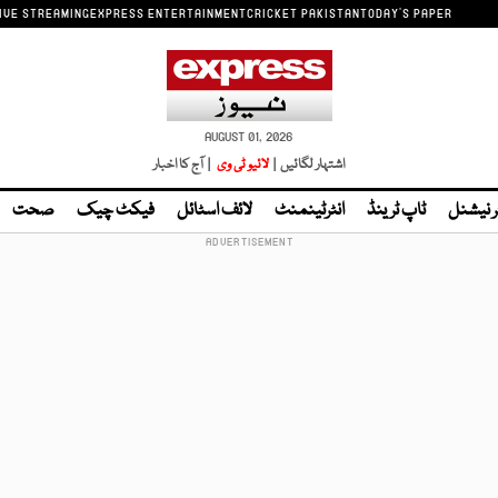
IVE STREAMING
EXPRESS ENTERTAINMENT
CRICKET PAKISTAN
TODAY'S PAPER
AUGUST 01, 2026
اشتہار لگائیں |
لائیو ٹی وی
| آج کا اخبار
ر نیشنل
ٹاپ ٹرینڈ
انٹرٹینمنٹ
لائف اسٹائل
فیکٹ چیک
صحت