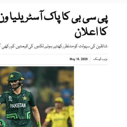
پی سی بی کا پاک آسٹریلیا 
کا اعلان
شائقین کی سہولت کو مدنظر رکھتے ہوئے ٹکٹوں کی قیمتیں کم رکھی گئی ہیں جن کا آ
ویب ڈیسک
May 14, 2026