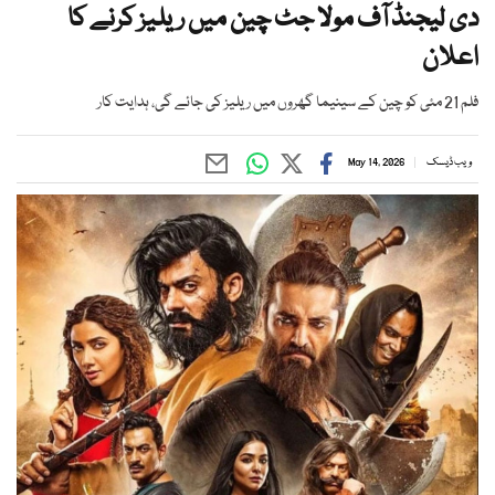
دی لیجنڈ آف مولا جٹ چین میں ریلیز کرنے کا
اعلان
فلم 21 مئی کو چین کے سینیما گھروں میں ریلیز کی جائے گی، ہدایت کار
ویب ڈیسک
May 14, 2026