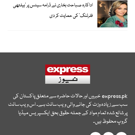
اداکارہ صباحت بخاری نے ڈرامہ سیٹس پر ’ہیلتھی
فلرٹنگ‘ کی حمایت کر دی
express.pk
خبروں اور حالات حاضرہ سے متعلق پاکستان کی
سب سے زیادہ وزٹ کی جانے والی ویب سائٹ ہے۔ اس ویب سائٹ
پر شائع شدہ تمام مواد کے جملہ حقوق بحق ایکسپریس میڈیا
گروپ محفوظ ہیں۔