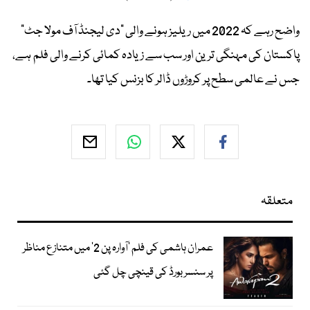
واضح رہے کہ 2022 میں ریلیز ہونے والی “دی لیجنڈ آف مولا جٹ”
پاکستان کی مہنگی ترین اور سب سے زیادہ کمائی کرنے والی فلم ہے،
جس نے عالمی سطح پر کروڑوں ڈالر کا بزنس کیا تھا۔
متعلقہ
عمران ہاشمی کی فلم ’آوارہ پن 2‘ میں متنازع مناظر
پر سنسر بورڈ کی قینچی چل گئی