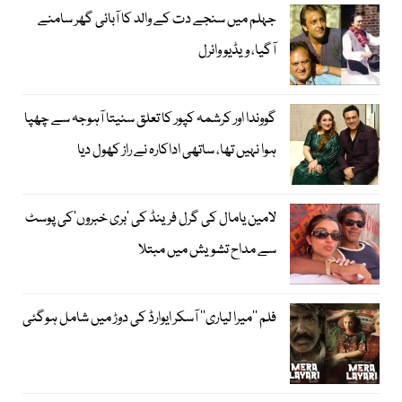
جہلم میں سنجے دت کے والد کا آبائی گھر سامنے
آگیا، ویڈیو وائرل
گووندا اور کرشمہ کپور کا تعلق سنیتا آہوجہ سے چھپا
ہوا نہیں تھا، ساتھی اداکارہ نے راز کھول دیا
لامین یامال کی گرل فرینڈ کی ’بری خبروں‘کی پوسٹ
سے مداح تشویش میں مبتلا
فلم ’’میرا لیاری‘‘ آسکر ایوارڈ کی دوڑ میں شامل ہوگئی