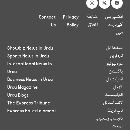
ایکسپریس
ضابطہ
Privacy
Contact
کے بارے
اخلاق
Policy
Us
میں
صفحۂ اول
Showbiz News in Urdu
تازہ ترین
Sports News in Urdu
غزہ لہو لہو
International News in
پاکستان
Urdu
انٹر نیشنل
Business News in Urdu
کھیل
Urdu Magazine
انٹرٹینمنٹ
Urdu Blogs
لائف اسٹائل
The Express Tribune
ٹاپ ٹرینڈ
Express Entertainment
دلچسپ و عجیب
صحت