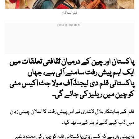
فوٹو: انسٹاگرام
پاکستان اور چین کے درمیان ثقافتی تعلقات میں
ایک اہم پیش رفت سامنے آئی ہے، جہاں
پاکستانی فلم دی لیجنڈ آف مولا جٹ اکیس مئی
کو چین میں ریلیز کی جائے گی۔
فلم کے ہدایتکار بلال لاشاری نے اس پیش رفت کا اعلان چینی زبان
میں ڈب کیے گئے ٹریلر کے ساتھ کیا۔
یہ پہلی بار ہے کہ کسی بڑی پاکستانی فلم کو چین کی محدود غیر