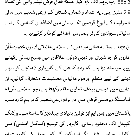
995.3 ارب روپے تک بڑھ گیا، جبکہ فعال قرض لینے والوں کی تعداد
2.9 ملین رہی۔ یہ اعداد و شمار پاکستان کے زرعی شعبے میں مالی
شمولیت کے فروغ، قرضوں تک رسائی میں اضافہ اور کسانوں کے لیے
مالیاتی سہولتوں کی فراہمی میں اضافے کو ظاہر کرتے ہیں۔
ان بڑھتے ہوئے معاشی مواقعوں نے اسلامی مالیاتی اداروں خصوصاً اُن
اداروں کو جو شہری اور دیہی دونوں علاقوں میں وسیع رسائی رکھتے
ہیں، حوصلہ دیا ہے کہ وہ پاکستان کے کاروباری ڈھانچے کو سہارا
دینے کے لیے منظم اور موثر مالیاتی مصنوعات متعارف کرائیں۔ ان
اداروں میں فیصل بینک نمایاں مقام رکھتا ہے، جو اسلامی طریقہ
فنانسنگ پر مبنی قرض ایس ایم ایز اور زرعی شعبے کو فراہم کر رہا ہے۔
پاکستان میں ایس ایم ایز کو تین بنیادی چیلنجز کا سامنا ہے۔ ورکنگ
کیپٹل تک محدود رسائی، کاروبار کی توسیع (اسکیل ایبلٹی) میں
رکاوٹیں اور ایسے فنانسنگ اسٹرکچرز کی کمی جو ان کے کاروباری اور