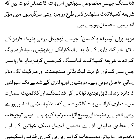
فنانسنگ جیسی مخصوص سہولتیں اس بات کا عملی ثبوت ہیں کہ
شریعہ کمپلائنٹ سلوشنز کس طرح روزمرہ زرعی سرگرمیوں میں مؤثر
انداز میں استعمال ہو رہے ہیں۔
مزید برآں ”وسیلہ پاکستان“ جیسے ڈیجیٹل زرعی پلیٹ فارمز کے
ساتھ شراکت داری کے ذریعے الیکٹرانک ویئرہاؤس رسید فریم ورک
کے تحت شریعہ کمپلائنٹ فنانسنگ کے عمل کو تیز بنایا جا رہا ہے،
جس سے کسانوں کو بہتر لیکویڈٹی مینجمنٹ اور مارکیٹ تک مؤثر
رسائی حاصل ہوتی ہے۔ مویشیوں اور پولٹری کے شعبے تک سہولتوں
کا دائرہ بڑھانا، قابل تجدید توانائی کی فنانسنگ، اور کلائمیٹ اسمارٹ
حل متعارف کرانا اس بات کا ثبوت ہے کہ منظم اسلامی فنانس پورے
زرعی شعبے پر مثبت اور وسیع اثرات مرتب کر رہا ہے۔ قومی ترجیحات
کے مطابق مالیاتی ادارے بشمول فیصل بینک خواتین کے لیے
مخصوص مالیاتی مصنوعات کو ایس بی پی کے ری فنانس اسکیموں