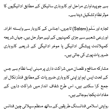
ہے جو پیداواری مراحل اور کاروباری سائیکل کے مطابق ادائیگیوں کا
موثر نظام تشکیل دیتا ہے۔
تجارہ اور سَلَم (Salam) تاجروں، اجناس کے کاروبار سے وابستہ افراد،
اور زرعی شعبے سے جڑی کمپنیوں کے لیے موثر حل ہیں، جہاں شریعہ
کمپلائنٹ پیشگی ادائیگی یا موخر ادائیگی کے ذریعے کاروباری
ضروریات پوری کی جاتی ہیں۔
مشارکہ منافع و نقصان میں شراکت داری پر مبنی ایسا نظام ہے جس
کے تحت ایس ایم ایز اپنی کاروباری ضروریات کے مطابق فنڈز نکال اور
جمع کرا سکتے ہیں۔ اس طرح شفاف انداز میں شراکت داروں کے
مفادات یکجا ہوجاتے ہیں۔
روایتی اسلامی فنانسنگ طریقوں کے ساتھ منظم سپلائی چین فنانس