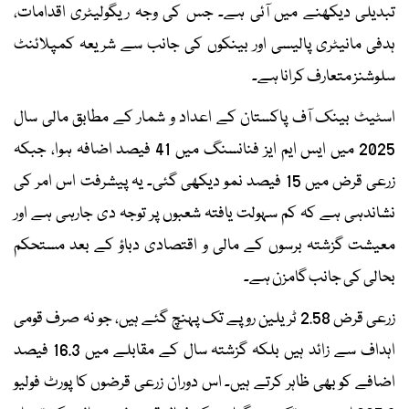
تبدیلی دیکھنے میں آئی ہے۔ جس کی وجہ ریگولیٹری اقدامات،
ہدفی مانیٹری پالیسی اور بینکوں کی جانب سے شریعہ کمپلائنٹ
سلوشنز متعارف کرانا ہے۔
اسٹیٹ بینک آف پاکستان کے اعداد و شمار کے مطابق مالی سال
2025 میں ایس ایم ایز فنانسنگ میں 41 فیصد اضافہ ہوا، جبکہ
زرعی قرض میں 15 فیصد نمو دیکھی گئی۔ یہ پیشرفت اس امر کی
نشاندہی ہے کہ کم سہولت یافتہ شعبوں پر توجہ دی جارہی ہے اور
معیشت گزشتہ برسوں کے مالی و اقتصادی دباؤ کے بعد مستحکم
بحالی کی جانب گامزن ہے۔
زرعی قرض 2.58 ٹریلین روپے تک پہنچ گئے ہیں، جو نہ صرف قومی
اہداف سے زائد ہیں بلکہ گزشتہ سال کے مقابلے میں 16.3 فیصد
اضافے کو بھی ظاہر کرتے ہیں۔ اس دوران زرعی قرضوں کا پورٹ فولیو