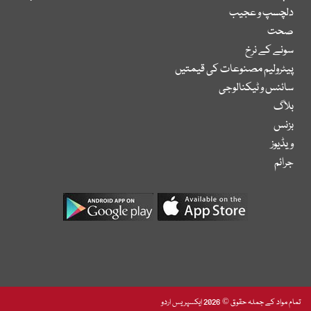
دلچسپ و عجیب
صحت
سونے کے نرخ
پیٹرولیم مصنوعات کی قیمتیں
سائنس و ٹیکنالوجی
بلاگ
بزنس
ویڈیوز
جرائم
تمام مواد کے جملہ حقوق © 2026 ایکسپریس اردو