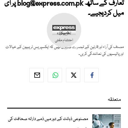
تعارف کے ساتھ
blog@express.com.pk
پر ای
میل کردیجیے۔
تحریر کردہ
احتشام مفتی
مصنف کی آراء اور قارئین کے تبصرے ضروری نہیں کہ ایکسپریس ٹریبیون کے خیالات
اور پالیسیوں کی نمائندگی کریں۔
متعلقہ
مصنوعی ذہانت کے دور میں ذمے دارانہ صحافت کی