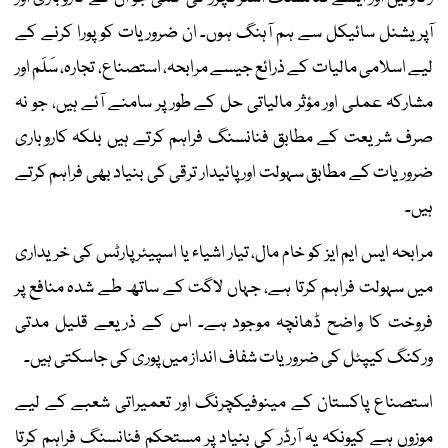
آپریشنل سائیکل سے ہم آہنگ ہوں۔ ان ضروریات کو پورا کرنے کے
لیے اسلامی مالیات کے ذرائع جیسے مرابحہ، استصناع، تجارہ، سَلَم اور
مشارکہ عملی اور مؤثر مالیاتی حل کے طور پر سامنے آئے ہیں، جو نہ
صرف شریعت کے مطابق فنانسنگ فراہم کرتے ہیں بلکہ کاروباری
ضروریات کے مطابق سہولت اور پائیدار ترقی کی بنیاد بھی فراہم کرتے
ہیں۔
مرابحہ ایس ایم ایز کو خام مال، تیار اشیاء یا اسپیئر پارٹس کی خریداری
میں سہولت فراہم کرتا ہے، جہاں لاگت کے ساتھ طے شدہ منافع پر
فروخت کا واضح ڈھانچہ موجود ہے۔ اس کے ذریعے قلیل مدتی
ورکنگ کیپٹل کی ضروریات شفاف انداز میں پوری کی جاسکتی ہیں۔
استصناع پاکستان کے مینوفیکچرنگ اور تعمیراتی شعبے کے لیے
موزوں ہے کیونکہ یہ آرڈر کی بنیاد پر مستحکم فنانسنگ فراہم کرتا