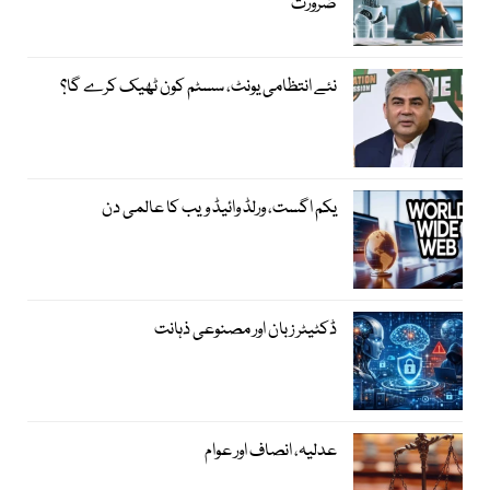
ضرورت
نئے انتظامی یونٹ، سسٹم کون ٹھیک کرے گا؟
یکم اگست، ورلڈ وائیڈ ویب کا عالمی دن
ڈکٹیٹر زبان اور مصنوعی ذہانت
عدلیہ، انصاف اور عوام