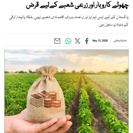
چھوٹے کاروبار اور زرعی شعبے کےلیے قرض
پاکستان کے لیے ایس ایم ایز اور زراعت صرف اقتصادی شعبے نہیں، بلکہ پائیدار ترقی
کے بنیادی ستون ہیں
احتشام مفتی
May 15, 2026