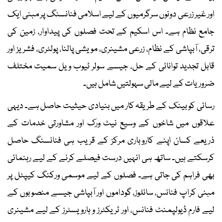
اور غیر زرعی دونوں سرگرمیوں کے لیے اسلامی فنانسنگ پر مبنی ایک
جامع نظام ہے۔ اس اسکیم کے تحت فصلوں کی پیداوار، زمین کی
ترقی، آبپاشی کے نظام، زرعی مشینری، مویشی پالنا، پولٹری، فشریز اور
قابل تجدید توانائی کے حل، جیسے سولر ٹیوب ویل سمیت مختلف
ضروریات کے لیے مالی سہولتیں شامل ہیں۔
رسائی کو بینک کے طریقہ کار میں بنیادی حیثیت حاصل ہے۔ دیہی
علاقوں میں شاخوں کے وسیع نیٹ ورک اور مشاورتی خدمات کے
ذریعے کسان اپنے کاروباری مرکز کے قریب ہی فنانسنگ حاصل
کرسکتے ہیں۔ ساتھ ہی انہیں درست فیصلے کرنے کے لیے رہنمائی
بھی فراہم کی جاتی ہے۔ فصلوں کے لیے موسمی ورکنگ کیپٹل پر
مبنی کراپ فنانس، سائلوز، گوداموں اور آبپاشی جیسے منصوبوں کے
لیے فارم ڈیولپمنٹ فنانس، اور ٹریکٹرز و ہارویسٹرز کے لیے مشینری