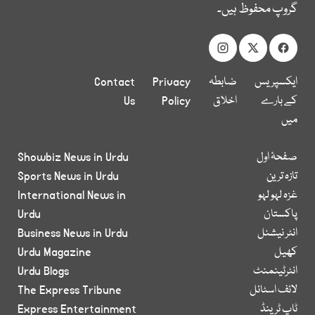
گروپ محفوظ ہیں۔
ایکسپریس
ضابطہ
Privacy
Contact
کے بارے
اخلاق
Policy
Us
میں
صفحۂ اول
Showbiz News in Urdu
تازہ ترین
Sports News in Urdu
غزہ لہو لہو
International News in
پاکستان
Urdu
انٹر نیشنل
Business News in Urdu
کھیل
Urdu Magazine
انٹرٹینمنٹ
Urdu Blogs
لائف اسٹائل
The Express Tribune
ٹاپ ٹرینڈ
Express Entertainment