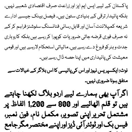
پاکستان کے لیے ایس ایم ایز اور زراعت صرف اقتصادی شعبے نہیں،
بلکہ پائیدار ترقی کے بنیادی ستون ہیں۔ فیصل بینک جیسے ادارے
شریعہ کمپلائنٹ آسان اور قابل رسائی فنانسنگ سلوشنز فراہم کر کے
نہ صرف فوری قرضہ جاتی ضروریات کو پورا کر رہے ہیں بلکہ کاروباری
جدت و ہنرکو فروغ دے رہے ہیں، مالیاتی استحکام لارہے ہیں اور قومی
معیشت کی پائیداری میں اپنا حصہ ڈال رہے ہیں۔
نوٹ: ایکسپریس نیوز اور اس کی پالیسی کا اس بلاگر کے خیالات سے
متفق ہونا ضروری نہیں۔
اگر آپ بھی ہمارے لیے اردو بلاگ لکھنا چاہتے
ہیں تو قلم اٹھائیے اور 800 سے 1,200 الفاظ پر
مشتمل تحریر اپنی تصویر، مکمل نام، فون نمبر،
فیس بک اور ٹوئٹر آئی ڈیز اور اپنے مختصر مگر جامع