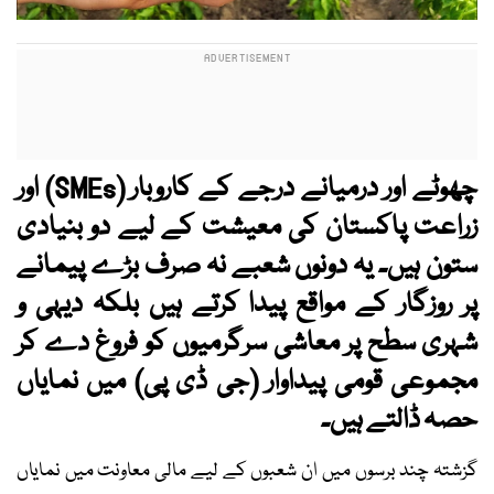
چھوٹے اور درمیانے درجے کے کاروبار (SMEs) اور
زراعت پاکستان کی معیشت کے لیے دو بنیادی
ستون ہیں۔ یہ دونوں شعبے نہ صرف بڑے پیمانے
پر روزگار کے مواقع پیدا کرتے ہیں بلکہ دیہی و
شہری سطح پر معاشی سرگرمیوں کو فروغ دے کر
مجموعی قومی پیداوار (جی ڈی پی) میں نمایاں
حصہ ڈالتے ہیں۔
گزشتہ چند برسوں میں ان شعبوں کے لیے مالی معاونت میں نمایاں