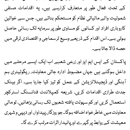
کے تحت فعال طور پر متعارف کرارہے ہیں۔ یہ اقدامات صنفی
شمولیت والے مالیاتی نظام کو مستحکم بناتے ہیں، جس سے خواتین
کاروباری افراد اور کسانوں کو مساوی طور پر سرمایہ تک رسائی حاصل
ہوتی ہے۔ اس اقدام کے ذریعے وسیع تر سماجی و اقتصادی ترقی میں
حصہ ڈالا جاتا ہے۔
پاکستان کے ایس ایم ایز اور زرعی شعبے اب ایک ایسے مرحلے میں
داخل ہوگئے ہیں جہاں مضبوط ادارہ جاتی معاونت، ریگولیٹری ہم
آہنگی اور ڈیجیٹلائزیشن کے عمل کو تیز کیا جارہا ہے۔ اگر بینک
جدت طرازی اقدامات کریں، شریعہ کمپلائنٹ فنانسنگ اسٹرکچر
استعمال کریں اور کم سہولت یافتہ شعبوں تک رسائی بڑھائیں، تو مالی
معاونت میں خاطر خواہ اضافہ ہوگا۔ جو روزگار، پیداوار، اور دیہی و شہری
معیشت کے روابط پر گہرے اور پائیدار اثرات مرتب کرے گا۔