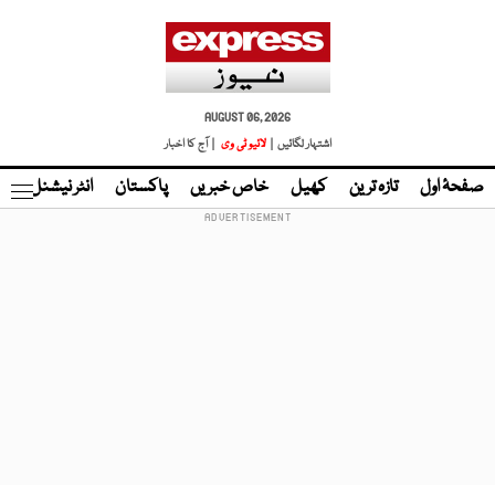
AUGUST 06, 2026
اشتہار لگائیں |
لائیو ٹی وی
| آج کا اخبار
صفحۂ اول
تازہ ترین
کھیل
خاص خبریں
پاکستان
انٹر نیشنل
ٹا