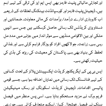
اور تجارتی مالیاتی پلیٹ فارمز بھی ایس ایم ایز کی ترقی کے لیے اہم
ہیں۔ ڈیجیٹل پلیٹ فارمز اور کورسپانڈنٹ بینکنگ تعلقات کے ذریعے
اب کاروباری ادارے درآمد/ برآمدات کی مالی معاونت، ضمانتیں اور
دستاویزی کریڈٹس تک رسائی حاصل کرسکتے ہیں جس سے انہیں
ملکی اور بین الاقوامی منڈیوں سے موثر انداز میں جڑنے میں مدد مل
رہی ہے۔ زراعت، جو لاکھوں افراد کو روزگار فراہم کرتی ہے اور غذائی
تحفظ کی بنیاد بھی ہے، پاکستان کی معیشت کی ریڑھ کی ہڈی کی
حیثیت رکھتی ہے۔
ایس بی پی کے ایگریکلچر کریڈٹ ایکسپینشن پلانز کے تحت کسانوں
کے لیے فنانسنگ تک رسائی میں نمایاں اضافہ ہوا ہے، جسے قومی
پالیسی اقدامات، ڈیجیٹل کریڈٹ اسکورنگ اور رسک میٹیگیشن
فریم ورک نے مزید مستحکم بنایا ہے۔ اسی پس منظر میں فیصل
بینک نے فیصل خوشحال کسان اسکیم متعارف کرائی ہے، جو زرعی