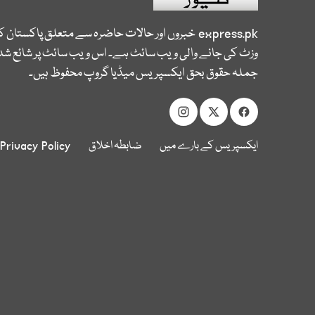
express.pk
خبروں اور حالات حاضرہ سے متعلق پاکستان 
وزٹ کی جانے والی ویب سائٹ ہے۔ اس ویب سائٹ پر شائع شدہ
جملہ حقوق بحق ایکسپریس میڈیا گروپ محفوظ ہیں۔
ایکسپریس کے بارے میں
ضابطہ اخلاق
Privacy Policy