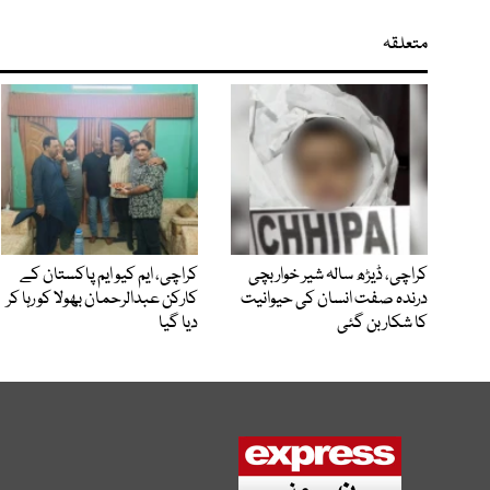
متعلقہ
کراچی، ڈیڑھ سالہ شیر خوار بچی
کراچی، ایم کیو ایم پاکستان کے
درندہ صفت انسان کی حیوانیت
کارکن عبدالرحمان بھولا کو رہا کر
کا شکار بن گئی
دیا گیا