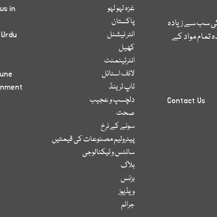
غزہ لہو لہو
ws in
پاکستان
کی سب سے زیادہ
انٹر نیشنل
 Urdu
 تمام مواد کے
کھیل
انٹرٹینمنٹ
لائف اسٹائل
bune
ٹاپ ٹرینڈ
inment
دلچسپ و عجیب
Contact Us
صحت
سونے کے نرخ
پیٹرولیم مصنوعات کی قیمتیں
سائنس و ٹیکنالوجی
بلاگ
بزنس
ویڈیوز
جرائم