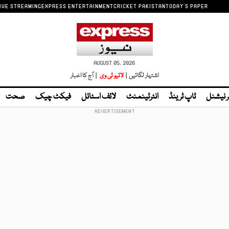
IVE STREAMING
EXPRESS ENTERTAINMENT
CRICKET PAKISTAN
TODAY'S PAPER
AUGUST 05, 2026
اشتہار لگائیں |
لائیو ٹی وی
| آج کا اخبار
ر نیشنل
ٹاپ ٹرینڈ
انٹرٹینمنٹ
لائف اسٹائل
فیکٹ چیک
صحت