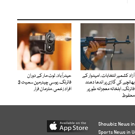
آزاد کشمیر انتخابات، امیدوار کے
حیدرآباد، لوٹ مار کے دوران
بھانچے کی گاڑی پر اندھا دھند
فائرنگ، یوسی چیئرمین سمیت 3
فائرنگ، اہلخانہ معجزانہ طور پر
افراد زخمی، ملزمان فرار
محفوظ
Showbiz News in
Sports News in U