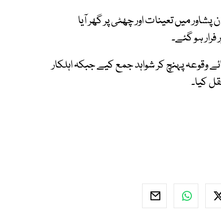
شاور میں تعینات اور چھٹی پر گھر آیا
 فرار ہو گئے۔
ئے وقوعہ پہنچ کر شواہد جمع کیے جبکہ اہلکار
ل کیا۔