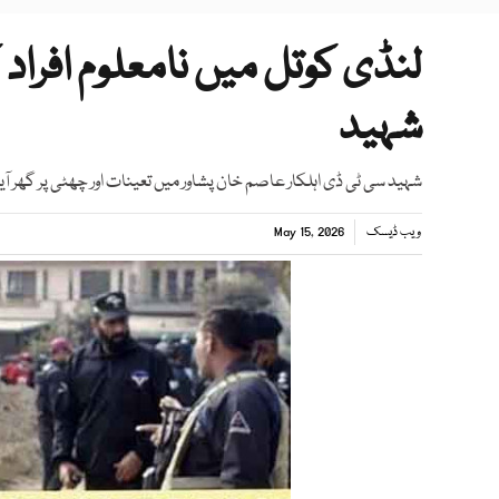
لنڈی کوتل میں نامعلوم افراد
شہید
شہید سی ٹی ڈی اہلکار عاصم خان پشاور میں تعینات اور چھٹی پر گھر آیا
ویب ڈیسک
May 15, 2026