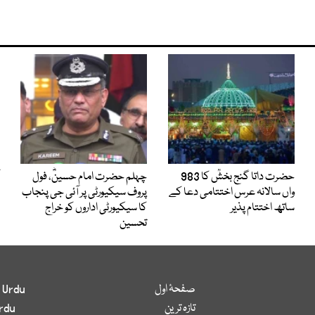
حضرت داتا گنج بخشؒ کا 983
چہلم حضرت امام حسینؓ، فول
واں سالانہ عرس اختتامی دعا کے
پروف سیکیورٹی پر آئی جی پنجاب
ساتھ اختتام پذیر
کا سیکیورٹی اداروں کو خراج
تحسین
صفحۂ اول
 Urdu
تازہ ترین
rdu