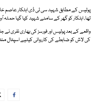
پولیس کے مطابق شہید سی ٹی ڈی اہلکار عاصم خان پ
تھا، اہلکار کو گھر کے سامنے شہید کیا گیا حملہ آور
واقعے کے بعد پولیس اور فورسز کی بھاری نفری نے جا
کی لاش کو ضابطے کی کارروائی کیلیے اسپتال منتق