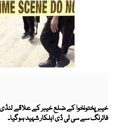
خیبرپختونخوا کے ضلع خیبر کے علاقے لنڈی ک
فائرنگ سے سی ٹی ڈی اہلکار شہید ہوگیا۔