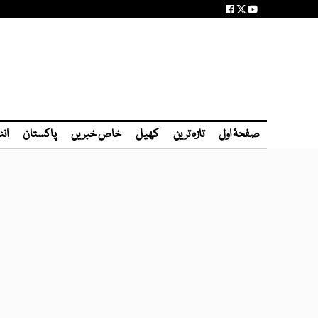
صفحۂ اول
تازہ ترین
کھیل
خاص خبریں
پاکستان
انٹ