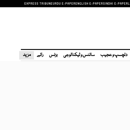
EXPRESS TRIBUNE
URDU E-PAPER
ENGLISH E-PAPER
SINDHI E-PAPER
L
دلچسپ و عجیب
سائنس و ٹیکنالوجی
بزنس
رائے
مزید