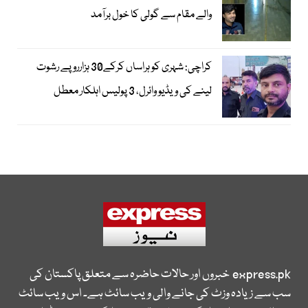
والے مقام سے گولی کا خول برآمد
کراچی: شہری کو ہراساں کرکے30 ہزارروپے رشوت
لینے کی ویڈیو وائرل، 3 پولیس اہلکار معطل
express.pk
خبروں اور حالات حاضرہ سے متعلق پاکستان کی
سب سے زیادہ وزٹ کی جانے والی ویب سائٹ ہے۔ اس ویب سائٹ