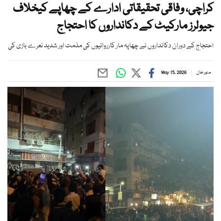
کراچی، وفاقی تحقیقاتی ادارے کے چھاپے کیخلاف
جیولرز مارکیٹ کے دکانداروں کا احتجاج
احتجاج کے دوران دکانداروں نے چھاپہ مار کارروائیوں کی مذمت اور شدید نعرے بازی کی
منور خان
May 15, 2026