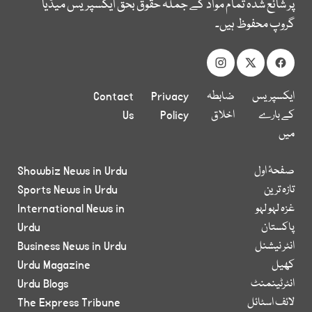
پر شائع شدہ تمام مواد کے جملہ حقوق بحق ایکسپریس میڈیا
گروپ محفوظ ہیں۔
ایکسپریس
ضابطہ
Privacy
Contact
کے بارے
اخلاق
Policy
Us
میں
صفحۂ اول
Showbiz News in Urdu
تازہ ترین
Sports News in Urdu
غزہ لہو لہو
International News in
پاکستان
Urdu
انٹر نیشنل
Business News in Urdu
کھیل
Urdu Magazine
انٹرٹینمنٹ
Urdu Blogs
لائف اسٹائل
The Express Tribune