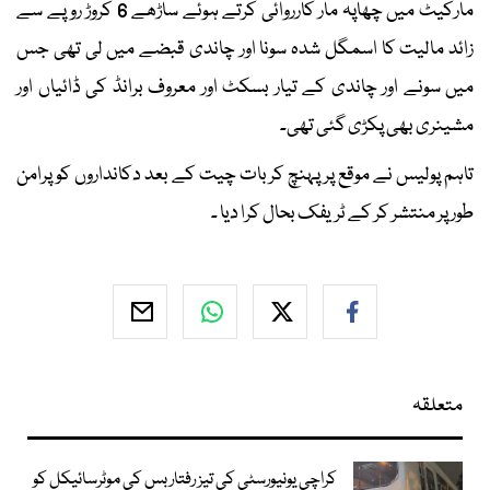
مارکیٹ میں چھاپہ مار کارروائی کرتے ہوئے ساڑھے 6 کروڑ روپے سے
زائد مالیت کا اسمگل شدہ سونا اور چاندی قبضے میں لی تھی جس
میں سونے اور چاندی کے تیار بسکٹ اور معروف برانڈ کی ڈائیاں اور
مشینری بھی پکڑی گئی تھی۔
تاہم پولیس نے موقع پر پہنچ کر بات چیت کے بعد دکانداروں کو پرامن
طور پر منتشر کر کے ٹریفک بحال کرا دیا ۔
متعلقہ
کراچی یونیورسٹی کی تیز رفتار بس کی موٹرسائیکل کو