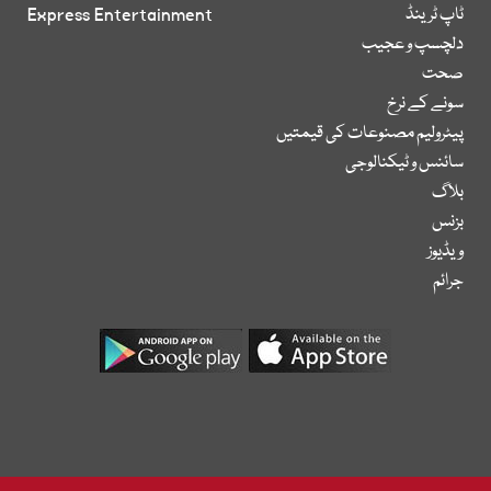
ٹاپ ٹرینڈ
Express Entertainment
دلچسپ و عجیب
صحت
سونے کے نرخ
پیٹرولیم مصنوعات کی قیمتیں
سائنس و ٹیکنالوجی
بلاگ
بزنس
ویڈیوز
جرائم