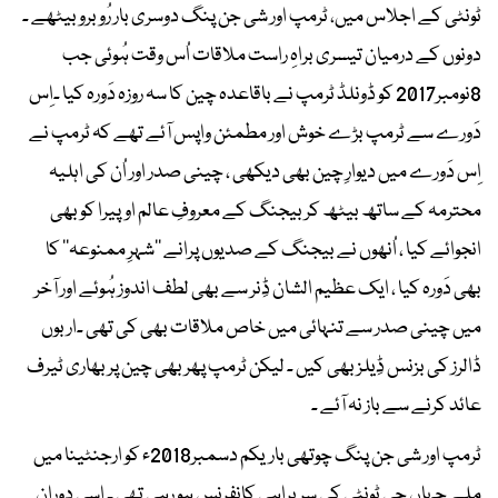
ٹونٹی کے اجلاس میں، ٹرمپ اور شی جن پنگ دوسری بار رُو برو بیٹھے ۔
دونوں کے درمیان تیسری براہِ راست ملاقات اُس وقت ہُوئی جب
8نومبر2017 کو ڈونلڈ ٹرمپ نے باقاعدہ چین کا سہ روزہ دَورہ کیا ۔اِس
دَورے سے ٹرمپ بڑے خوش اور مطمئن واپس آئے تھے کہ ٹرمپ نے
اِس دَورے میں دیوارِ چین بھی دیکھی ، چینی صدر اور اُن کی اہلیہ
محترمہ کے ساتھ بیٹھ کر بیجنگ کے معروفِ عالم اوپیرا کو بھی
انجوائے کیا ، اُنھوں نے بیجنگ کے صدیوں پرانے ’’شہرِ ممنوعہ‘‘ کا
بھی دَورہ کیا ، ایک عظیم الشان ڈِنر سے بھی لطف اندوز ہُوئے اور آخر
میں چینی صدر سے تنہائی میں خاص ملاقات بھی کی تھی ۔اربوں
ڈالرز کی بزنس ڈِیلز بھی کیں ۔ لیکن ٹرمپ پھر بھی چین پر بھاری ٹیرف
عائد کرنے سے باز نہ آئے ۔
ٹرمپ اور شی جن پنگ چوتھی باریکم دسمبر2018ء کو ارجنٹینا میں
ملے جہاں جی ٹونٹی کی سربراہی کانفرنس ہو رہی تھی ۔ اِسی دوران