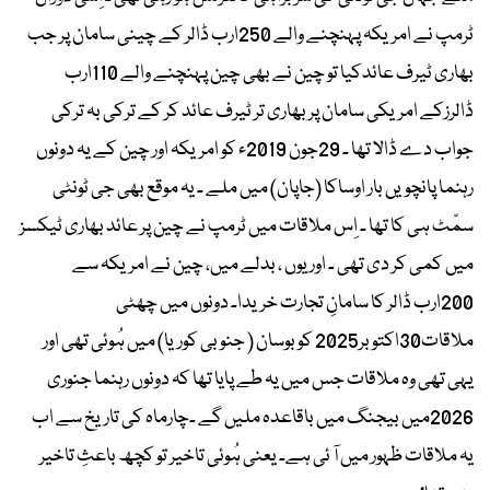
ٹرمپ نے امریکہ پہنچنے والے 250ارب ڈالر کے چینی سامان پر جب
بھاری ٹیرف عائدکیا تو چین نے بھی چین پہنچنے والے 110ارب
ڈالرزکے امریکی سامان پر بھاری تر ٹیرف عائد کر کے ترکی بہ ترکی
جواب دے ڈالا تھا ۔ 29جون 2019ء کو امریکہ اور چین کے یہ دونوں
رہنما پانچویں بار اوساکا (جاپان) میں ملے ۔ یہ موقع بھی جی ٹونٹی
سمّٹ ہی کا تھا ۔ اِس ملاقات میں ٹرمپ نے چین پر عائد بھاری ٹیکسز
میں کمی کر دی تھی ۔ اور یوں ، بدلے میں، چین نے امریکہ سے
200ارب ڈالر کا سامانِ تجارت خریدا۔ دونوں میں چھٹی
ملاقات30اکتوبر2025 کو بوسان ( جنوبی کوریا) میں ہُوئی تھی اور
یہی تھی وہ ملاقات جس میں یہ طے پایا تھا کہ دونوں رہنما جنوری
2026میں بیجنگ میں باقاعدہ ملیں گے ۔چارماہ کی تاریخ سے اب
یہ ملاقات ظہور میں آ ئی ہے۔ یعنی ہُوئی تاخیر تو کچھ باعثِ تاخیر