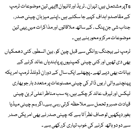
Tsپر مشتمل ہیں: تہران ، ٹریڈ اور تائیوان !!یہی تین موضوعات ٹرمپ
کے مقاصدو اہداف کہے جا سکتے ہیں ۔اپنے میزبان چینی صدر ،
جناب شی جن پنگ ، کے ساتھ ملاقاتوں اور مذاکرات میں یہی تین
موضوعات مرکز و محور بنے ہیں ۔
ٹرمپ نے بیجنگ روانگی سے قبل چین کو ، بین السطور، کئی دھمکیاں
بھی دی تھیں اور کئی چینی کمپنیوں پر پابندیاں عائد کرنے کے
بیانات بھی دیے تھے ۔ پچھلے ایک سال کے دوران ڈونلڈ ٹرمپ امریکہ
پہنچنے والی اربوں ڈالر کی چینی مصنوعات پر متعدد بار جو بھاری
ٹیکس اور ٹیرف عائد کر چکے ہیں، یہ سب مناظر اعلیٰ ترین چینی
قیادت صبر و تحمل سے ملاحظہ کرتی رہی ہے۔اگر ہم چینی میڈیا
بغور دیکھیں تو صاف نظر آتا ہے کہ چینی صدر نے بھی امریکی صدر
سے دو دو ہاتھ کرنے کی خوب تیاری کررکھی ہے ۔