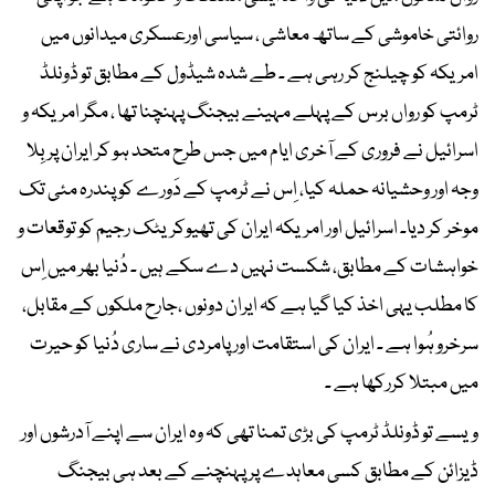
روائتی خاموشی کے ساتھ معاشی ، سیاسی اورعسکری میدانوں میں
امریکہ کو چیلنج کر رہی ہے ۔ طے شدہ شیڈول کے مطابق تو ڈونلڈ
ٹرمپ کو رواں برس کے پہلے مہینے بیجنگ پہنچنا تھا ، مگر امریکہ و
اسرائیل نے فروری کے آخری ایام میں جس طرح متحد ہو کر ایران پر بِلا
وجہ اور وحشیانہ حملہ کیا، اِس نے ٹرمپ کے دَورے کو پندرہ مئی تک
موخر کر دیا۔ اسرائیل اور امریکہ ایران کی تھیوکریٹک رجیم کو توقعات و
خواہشات کے مطابق، شکست نہیں دے سکے ہیں ۔ دُنیا بھر میں اِس
کا مطلب یہی اخذ کیا گیا ہے کہ ایران دونوں ،جارح ملکوں کے مقابل،
سرخرو ہُوا ہے ۔ ایران کی استقامت اور پامردی نے ساری دُنیا کو حیرت
میں مبتلا کررکھا ہے ۔
ویسے تو ڈونلڈ ٹرمپ کی بڑی تمنا تھی کہ وہ ایران سے اپنے آدرشوں اور
ڈیزائن کے مطابق کسی معاہدے پر پہنچنے کے بعد ہی بیجنگ