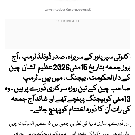
tanveer.qaisar@express.com.pk
اکلوتی سپر پاور کے سربراہ، صدر ڈونلڈ ٹرمپ ، آج
بروز جمعہ بتاریخ 15مئی2026عظیم الشان چین
کے دارالحکومت ، بیجنگ ، میں ہیں ۔ ٹرمپ
صاحب چین کے تین روزہ سرکاری دَورے پر ہیں ۔ وہ
13مئی کو بیجنگ پہنچے تھے اور شائد آج جمعہ
کی رات اُن کا دَورہ اختتام کو پہنچ جائے ۔
اِس دَورے پر ساری دُنیا کی نظریں جمی ہیں کہ عظیم المرتبت چین
رواں لمحوں میں دُنیا کی واحد ایسی مملکت و حکومت ہے جو اپنی