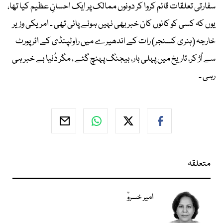
سفارتی تعلقات قائم کروا کر دونوں ممالک پر ایک احسانِ عظیم کیا تھا،
یوں کہ کسی کو کانوں کان خبر بھی نہیں ہونے پائی تھی ۔ امریکی وزیر
خارجہ (ہنری کسنجر) رات کے اندھیرے میں راولپنڈی کے ائر پورٹ
سے اُڑ کر، تاریخ میں پہلی بار، بیجنگ پہنچ گئے ، مگر دُنیا بے خبر ہی
رہی ۔
متعلقہ
امیر خسروؒ