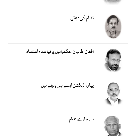
نظام کی دہائی
افغان طالبان حکمرانوں پر نیا عدم اعتماد
یہاں الیکشن ایسے ہی ہوتے ہیں
بے چارے عوام