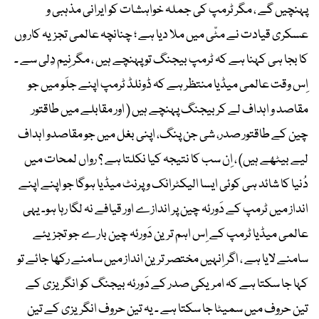
پہنچیں گے ، مگر ٹرمپ کی جملہ خواہشات کو ایرانی مذہبی و
عسکری قیادت نے مٹّی میں ملا دیا ہے ؛ چنانچہ عالمی تجزیہ کار وں
کا بجا ہی کہنا ہے کہ ٹرمپ بیجنگ تو پہنچے ہیں ، مگر نِیم دِلی سے ۔
اِس وقت عالمی میڈیا منتظر ہے کہ ڈونلڈ ٹرمپ اپنے جلَو میں جو
مقاصد و اہداف لے کر بیجنگ پہنچے ہیں ( اور مقابلے میں طاقتور
چین کے طاقتور صدر، شی جن پنگ، اپنی بغل میں جو مقاصدو اہداف
لیے بیٹھے ہیں) ، اِن سب کا نتیجہ کیا نکلتا ہے ؟ رواں لمحات میں
دُنیا کا شائد ہی کوئی ایسا الیکٹرانک و پرنٹ میڈیا ہوگا جو اپنے اپنے
انداز میں ٹرمپ کے دَورئہ چین پر اندازے اور قیافے نہ لگا رہا ہو۔ یہی
عالمی میڈیا ٹرمپ کے اِس اہم ترین دَورئہ چین بارے جو تجزیئے
سامنے لایا ہے ، اگر اِنہیں مختصر ترین انداز میں سامنے رکھا جائے تو
کہا جا سکتا ہے کہ امریکی صدر کے دَورئہ بیجنگ کو انگریزی کے
تین حروف میں سمیٹا جا سکتا ہے ۔ یہ تین حروف انگریزی کے تین