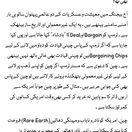
بھی تھا!
آج بیجنگ میں معیشت و عسکریات کے دو عالمی پہلوان ساتویں بار
آمنے سامنے بیٹھے ہیں ۔ یہ ایک غیر معمولی اور تاریخ ساز بیٹھک
ہے ۔ ٹرمپ کو BargainاورDealکا ’’بادشاہ‘‘ کہا جاتا ہے اور یوں کہا
جارہا ہے کہ اگر ٹرمپ کے پاس چینی قیادت کو دباؤ میں لانے کے لیے
Bargaining Chipsہیں تو چینی قیادت بھی خالی ہاتھ نہیں بیٹھی
ہے ۔ چین کا دعویٰ ہے کہ مسٹر ٹرمپ اگر چین کو اپنے ڈَھب پر لانے
کے لیے کوئی غیر معمولی ہتھکنڈہ بروئے کار لاتے ہیں تو چین کے پاس
بھی کئی جوابی حربے ہیں ۔ مثال کے طور پر چین جواباً امریکہ سے
اربوں ڈالر کا سویابین نہ خرید کر کسی بھی وقت امریکی کسانوں کی
کمر توڑ سکتا ہے ۔
چین، امریکہ کو نادر و نایاب و مہنگی دھاتیں(Rare Earth) فروخت
کرنا بند کر سکتا ہے ۔ اِنہی نادر دھاتوں کے محور پر پر جدید ترین