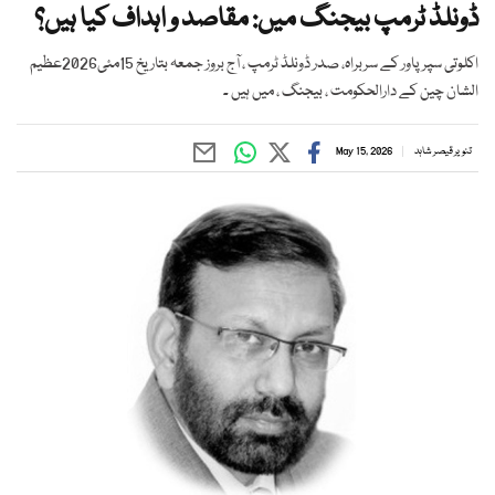
ڈونلڈ ٹرمپ بیجنگ میں: مقاصد و اہداف کیا ہیں؟
اکلوتی سپر پاور کے سربراہ، صدر ڈونلڈ ٹرمپ ، آج بروز جمعہ بتاریخ 15مئی2026عظیم
الشان چین کے دارالحکومت ، بیجنگ ، میں ہیں ۔
تنویر قیصر شاہد
May 15, 2026