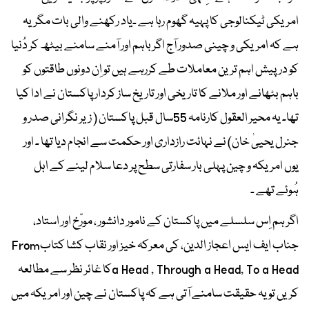
امریکی ٹیکنالوجی کا پہیہ گھوم رہا ہے ۔یاد رکھنے والی بات مگریہ
ہے کہ امریکی و چینی صدور آج اگر باہم اور آمنے سامنے بیٹھ کر دُنیا
کو درپیش اہم ترین معاملات طے کررہے ہیں تو اِن دونوں طاقتوں کو
باہم بٹھانے اور ملانے کا تاریخی اور تاریخ ساز کردار پاکستان نے ادا کیا
تھا۔ یہ محیر العقول کارنامہ 55سال قبل پاکستان ( زیر نگرانی صدر و
جنرل یحییٰ خان) نے نہائت رازداری اور حکمت سے انجام دیا تھا ۔ اور
یوں امریکہ و چین پہلی بار سفارتی سطح پر دعا سلام لینے کے اہل
ہُوئے تھے ۔
اگر ہم اِس سلسلے میں پاکستان کے نامور دانشور ، مورّخ اور استاد،
جناب ایف ایس اعجاز الدین، کی معرکہ خیز اور نقاب کشا کتابFrom
a Head , Through a Head, To a Headکا غائر نظر سے مطالعہ
کریں تو یہ حقیقت سامنے آتی ہے کہ پاکستان نے چین اور امریکہ میں