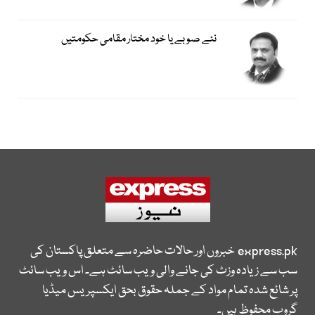
نئے صوبے یا خود مختار مقامی حکومتیں
express.pk
خبروں اور حالات حاضرہ سے متعلق پاکستان کی
سب سے زیادہ وزٹ کی جانے والی ویب سائٹ ہے۔ اس ویب سائٹ
پر شائع شدہ تمام مواد کے جملہ حقوق بحق ایکسپریس میڈیا
گروپ محفوظ ہیں۔