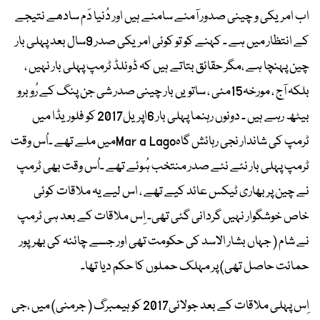
اب امریکی و چینی صدور آمنے سامنے ہیں اور دُنیا دَم سادھے نتیجے
کے انتظار میں ہے ۔ کہنے کو تو کوئی امریکی صدر 9سال بعد پہلی بار
چین پہنچا ہے ،مگر حقائق بتاتے ہیں کہ ڈونلڈ ٹرمپ پہلی بار نہیں ،
بلکہ آج ، مورخہ15مئی ، ساتویں بار چینی صدر شی جن پنگ کے رُوبرو
بیٹھ رہے ہیں ۔ دونوں رہنما پہلی بار 6اپریل2017 کو فلوریڈا میں
ٹرمپ کی شاندار نجی رہائش گاہMar a Lagoمیں ملے تھے ۔اُس وقت
ٹرمپ پہلی بار نئے نئے صدر منتخب ہُوئے تھے ۔اُس وقت بھی ٹرمپ
نے چین پر بھاری ٹیکس عائد کیے تھے ، اس لیے یہ ملاقات کوئی
خاص خوشگوار نہیں گردانی گئی تھی۔ اِس ملاقات کے بعد ہی ٹرمپ
نے شام ( جہاں بشار الاسد کی حکومت تھی اور جسے چائنہ کی بھرپور
حمائت حاصل تھی) پر مہلک حملوں کا حکم دیا تھا۔
اِس پہلی ملاقات کے بعد جولائی2017 کو ہیمبرگ ( جرمنی) میں ،جی