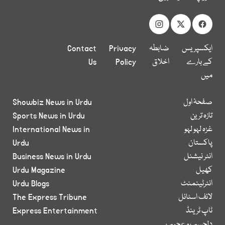
ایکسپریس
ضابطہ
Privacy
Contact
کے بارے
اخلاق
Policy
Us
میں
صفحۂ اول
Showbiz News in Urdu
تازہ ترین
Sports News in Urdu
غزہ لہو لہو
International News in
پاکستان
Urdu
انٹر نیشنل
Business News in Urdu
کھیل
Urdu Magazine
انٹرٹینمنٹ
Urdu Blogs
لائف اسٹائل
The Express Tribune
ٹاپ ٹرینڈ
Express Entertainment
دلچسپ و عجیب