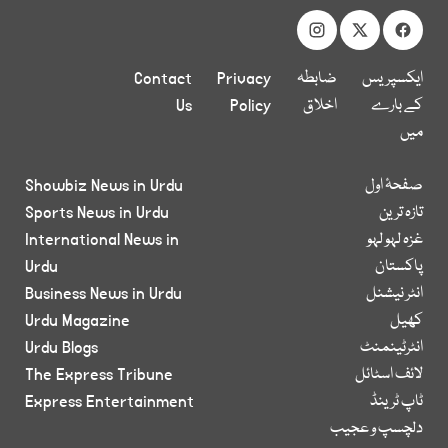
ایکسپریس
ضابطہ
Privacy
Contact
کے بارے
اخلاق
Policy
Us
میں
صفحۂ اول
Showbiz News in Urdu
تازہ ترین
Sports News in Urdu
غزہ لہو لہو
International News in
پاکستان
Urdu
انٹر نیشنل
Business News in Urdu
کھیل
Urdu Magazine
انٹرٹینمنٹ
Urdu Blogs
لائف اسٹائل
The Express Tribune
ٹاپ ٹرینڈ
Express Entertainment
دلچسپ و عجیب