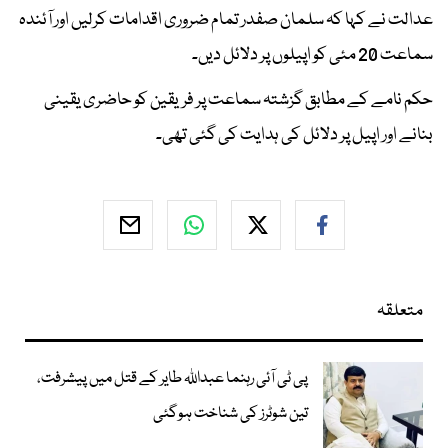
عدالت نے کہا کہ سلمان صفدر تمام ضروری اقدامات کرلیں اور آئندہ
سماعت 20 مئی کو اپیلوں پر دلائل دیں۔
حکم نامے کے مطابق گزشتہ سماعت پر فریقین کو حاضری یقینی
بنانے اور اپیل پر دلائل کی ہدایت کی گئی تھی۔
متعلقہ
پی ٹی آئی رہنما عبداللہ طایر کے قتل میں پیشرفت،
تین شوٹرز کی شناخت ہوگئی