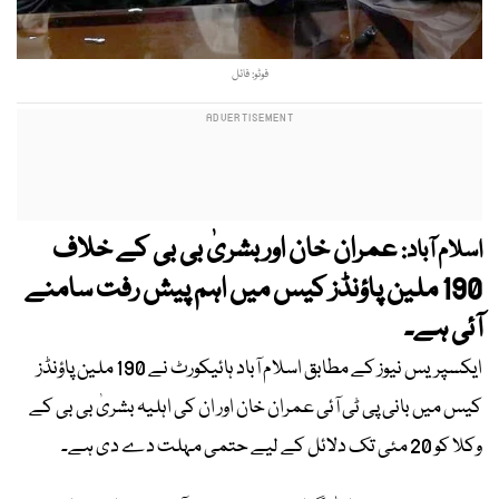
فوٹو: فائل
عمران خان اور بشریٰ بی بی کے خلاف
اسلام آباد:
190 ملین پاؤنڈز کیس میں اہم پیش رفت سامنے
آئی ہے۔
ایکسپریس نیوز کے مطابق اسلام آباد ہائیکورٹ نے 190 ملین پاؤنڈز
کیس میں بانی پی ٹی آئی عمران خان اور ان کی اہلیہ بشریٰ بی بی کے
وکلا کو 20 مئی تک دلائل کے لیے حتمی مہلت دے دی ہے۔