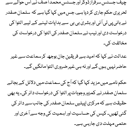
چیف جسٹس سرفراز ڈوگر اور جسٹس محمد آصف نے اس حوالے سے
تحریری حکم جاری کر دیا ہے، جس میں کہا گیا ہے کہ سلمان صفدر
نے بانی پی ٹی آئی اور بشریٰ بی بی سے ہدایات لینے کے لیے التوا کی
درخواست دی اور نیب نے سلمان صفدر کی التوا کی درخواست کی
مخالفت کی۔
عدالت نے کہا کہ امید ہے فریقین جان بوجھ کر سماعت سے غیر
حاضر نہیں ہوں گے اور نہ ہی غیر ضروری التوا مانگیں گے۔
حکم نامے میں مزید کہا گیا کہ آج کی سماعت میں دلائل کے بجائے
سلمان صفدر نے کمزور وجوہات پر التوا کی درخواست دائر کی۔ یہ بھی
حقیقت ہے کہ مرکزی اپیلیں سلمان صفدر کی جانب سے دائر کی
گئی تھیں۔ کیس کی حساسیت اور اہمیت کی وجہ سے آخری اور
حتمی مہلت دی جارہی ہے۔