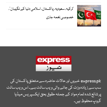
‘ترکیہ، سعودیہ، پاکستان، اسلامی دنیا کے نگہبان’،
خصوصی نغمہ جاری
express.pk
خبروں اور حالات حاضرہ سے متعلق پاکستان کی
سب سے زیادہ وزٹ کی جانے والی ویب سائٹ ہے۔ اس ویب سائٹ
پر شائع شدہ تمام مواد کے جملہ حقوق بحق ایکسپریس میڈیا
گروپ محفوظ ہیں۔