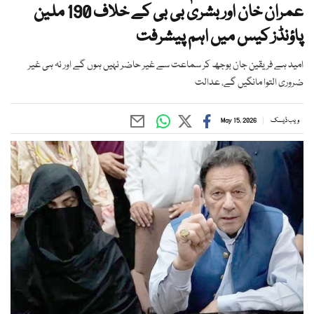
عمران خان اور بشریٰ بی بی کے خلاف 190 ملین
پاؤنڈز کیس میں اہم پیشرفت
امید ہے فریقین جان بوجھ کر سماعت سے غیر حاضر نہیں ہوں گے اور نہ ہی غیر
ضروری التوا مانگیں گے، عدالت
ویب ڈیسک
May 15, 2026