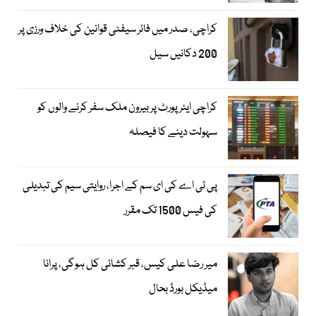
کراچی، صدر میں فائر سیفٹی قوانین کی خلاف ورزی پر
200 دکانیں سیل
کراچی ایئرپورٹ پر بیرون ملک سفر کرنے والوں کو
سہولت دینے کا فیصلہ
پی ٹی اے کی ای سم کے اجرا، روایتی سیم کی تبدیلی
کی فیس 1500 تک مقرر
میر رضا علی کیس، قبر کشائی کل ہوگی، پرانا
میڈیکل بورڈ بحال