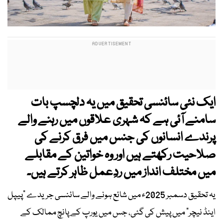
ایک نئی سائنسی تحقیق میں یہ دلچسپ بات
سامنے آئی ہے کہ شہری علاقوں میں رہنے والے
پرندے انسانوں کی جنس میں فرق کرنے کی
صلاحیت رکھتے ہیں اور وہ خواتین کے مقابلے
میں مختلف انداز میں ردِعمل ظاہر کرتے ہیں۔
یہ تحقیق دسمبر 2025ء میں شائع ہونے والے سائنسی جریدے “پیپل
اینڈ نیچر” میں پیش کی گئی، جس میں یورپ کے پانچ ممالک کے