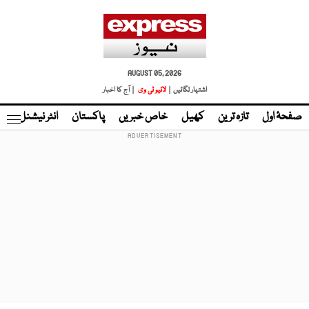
AUGUST 05, 2026
اشتہار لگائیں |
لائیو ٹی وی
| آج کا اخبار
صفحۂ اول
تازہ ترین
کھیل
خاص خبریں
پاکستان
انٹر نیشنل
ٹا