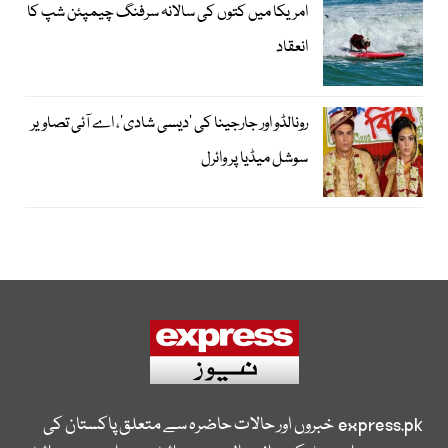
امریکا میں کتوں کی سالانہ سرفنگ چیمپئن شپ کا
انعقاد
رونالڈو اور جارجینا کی ’دیسی شادی‘، اے آئی تصاویر
سوشل میڈیا پر وائرل
express.pk
خبروں اور حالات حاضرہ سے متعلق پاکستان کی