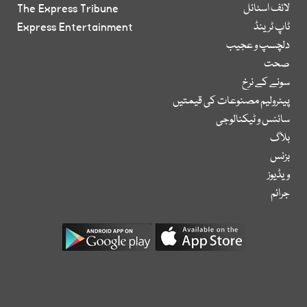
لائف اسٹائل
The Express Tribune
ٹاپ ٹرینڈ
Express Entertainment
دلچسپ و عجیب
صحت
سونے کے نرخ
پیٹرولیم مصنوعات کی قیمتیں
سائنس و ٹیکنالوجی
بلاگ
بزنس
ویڈیوز
جرائم