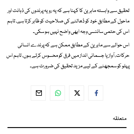
تحقیق سے وابستہ ماہرین کا کہنا ہے کہ یہ رویہ پرندوں کی ذہانت اور
ماحول کے مطابق خود کو ڈھالنے کی صلاحیت کو ظاہر کرتا ہے، تاہم
اس کی حتمی سائنسی وجہ ابھی واضح نہیں ہو سکی۔
اس حوالے سے ماہرین کے مطابق ممکن ہے کہ پرندے انسانی
حرکات، آواز یا جسمانی انداز میں فرق کو محسوس کرتے ہوں، تاہم اس
پہلو کو سمجھنے کے لیے مزید تحقیق کی ضرورت ہے۔
متعلقہ