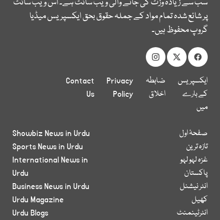
سب سے زیادہ وزٹ کی جانے والی ویب سائٹ ہے۔ اس ویب سائٹ
پر شائع شدہ تمام مواد کے جملہ حقوق بحق ایکسپریس میڈیا
گروپ محفوظ ہیں۔
ایکسپریس
ضابطہ
Privacy
Contact
کے بارے
اخلاق
Policy
Us
میں
صفحۂ اول
Showbiz News in Urdu
تازہ ترین
Sports News in Urdu
غزہ لہو لہو
International News in
پاکستان
Urdu
انٹر نیشنل
Business News in Urdu
کھیل
Urdu Magazine
انٹرٹینمنٹ
Urdu Blogs