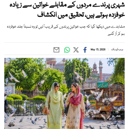
شہری پرندے مردوں کے مقابلے خواتین سے زیادہ
خوفزدہ ہوتے ہیں، تحقیق میں انکشاف
مشاہدے میں دیکھا گیا کہ جب خواتین پرندوں کے قریب آئیں تو وہ نسبتاً جلد خوفزدہ
ہو کر اُڑ گئے
ویب ڈیسک
May 15, 2026