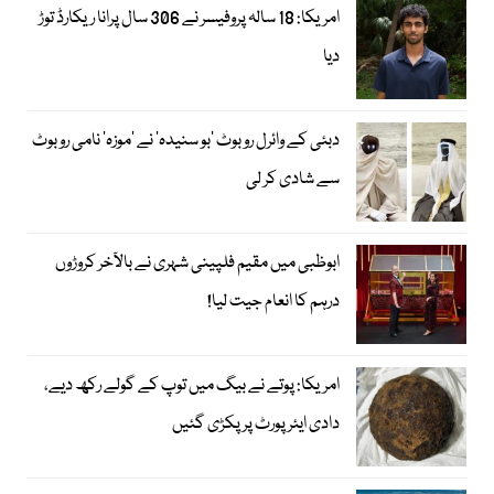
امریکا: 18 سالہ پروفیسر نے 306 سال پرانا ریکارڈ توڑ
دیا
دبئی کے وائرل روبوٹ ’بو سنیدہ‘ نے ’موزہ‘ نامی روبوٹ
سے شادی کر لی
ابوظبی میں مقیم فلپینی شہری نے بالآخر کروڑوں
درہم کا انعام جیت لیا!
امریکا: پوتے نے بیگ میں توپ کے گولے رکھ دیے،
دادی ایئرپورٹ پر پکڑی گئیں