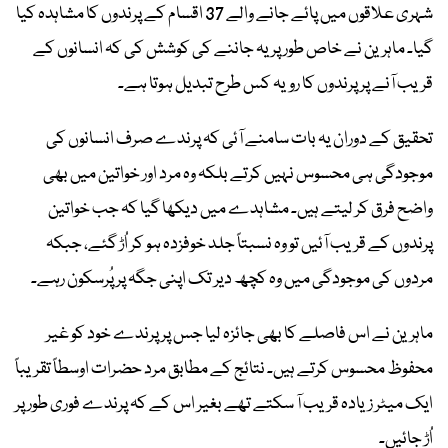
شہری علاقوں میں پائے جانے والے 37 اقسام کے پرندوں کا مشاہدہ کیا
گیا۔ ماہرین نے خاص طور پر یہ جاننے کی کوشش کی کہ انسانوں کے
قریب آنے پر پرندوں کا رویہ کس طرح تبدیل ہوتا ہے۔
تحقیق کے دوران یہ بات سامنے آئی کہ پرندے صرف انسانوں کی
موجودگی ہی محسوس نہیں کرتے بلکہ وہ مرد اور خواتین میں بھی
واضح فرق کر لیتے ہیں۔ مشاہدے میں دیکھا گیا کہ جب خواتین
پرندوں کے قریب آئیں تو وہ نسبتاً جلد خوفزدہ ہو کر اُڑ گئے، جبکہ
مردوں کی موجودگی میں وہ کچھ دیر تک اپنی جگہ پر پُرسکون رہے۔
ماہرین نے اس فاصلے کا بھی جائزہ لیا جس پر پرندے خود کو غیر
محفوظ محسوس کرتے ہیں۔ نتائج کے مطابق مرد حضرات اوسطاً تقریباً
ایک میٹر زیادہ قریب آ سکتے تھے بغیر اس کے کہ پرندے فوری طور پر
اُڑ جائیں۔