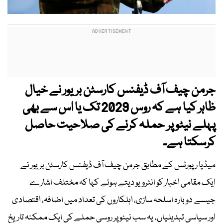
جرمن چیف آف ڈیفنس کارسٹن بریور نے خیال
ظاہر کیا ہے کہ روس 2029 تک یا اس سے بھی
پہلے نیٹو پر حملہ کرنے کی صلاحیت حاصل
کرسکتا ہے۔
میڈیا رپورٹس کے مطابق جرمن چیف آف ڈیفنس کارسٹن بریور نے
ایک مقامی اخبار کو انٹرویو دیتے ہوئے کہا کہ مختلف اشارے
جیسے دوبارہ اسلحہ سازی، اہلکاروں کی تعداد میں اضافہ، اقتصادی
اور سیاسی تبدیلیاں، یہ سب نیٹو پر روسی حملے کی ایک ممکنہ تاریخ