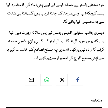
خود مختار ریاستوں پر حملہ کرنے کے لیے اپنی آمادگی کا مظاہرہ کیا
ہے۔ کیونکہ آپ روسی سرحد کے جتنا قریب ہوں گے، اتنا ہی شدت
سے یہ محسوس کیا جائے گا۔
دوسری جانب اسٹونین انٹیلی جنس نے اپنی سالانہ رپورٹ میں کہا
ہے کہ روس اس سال یا اگلے سال نیٹو کے کسی رکن پر فوجی حملہ
کرنے کا ارادہ نہیں رکھتا تاہم یورپ مسلح تصادم کے خدشات کیوجہ
سے اپنی مسلح افواج کی تعمیر نو جاری رکھے گا۔
متعلقہ