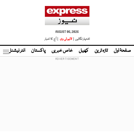
AUGUST 06, 2026
اشتہار لگائیں |
لائیو ٹی وی
| آج کا اخبار
صفحۂ اول
تازہ ترین
کھیل
خاص خبریں
پاکستان
انٹر نیشنل
ٹا