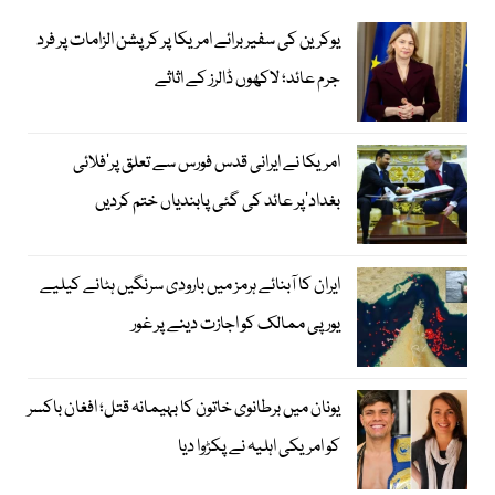
یوکرین کی سفیر برائے امریکا پر کرپشن الزامات پر فرد
جرم عائد؛ لاکھوں ڈالرز کے اثاثے
امریکا نے ایرانی قدس فورس سے تعلق پر’فلائی
بغداد‘پر عائد کی گئی پابندیاں ختم کردیں
ایران کا آبنائے ہرمز میں بارودی سرنگیں ہٹانے کیلیے
یورپی ممالک کو اجازت دینے پر غور
یونان میں برطانوی خاتون کا بہیمانہ قتل؛ افغان باکسر
کو امریکی اہلیہ نے پکڑوا دیا