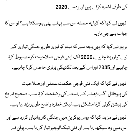
کی طرف اشارہ کرتے ہیں اور وہ ہے 2029۔
انہوں نے کہا کہ کیا یہ حملہ اس سے پہلے بھی ہو سکتا ہے؟ تو اس کا
جواب ہے جی ہاں۔
بریور نے کہا کہ یہی وجہ ہے کہ نیٹو کو فوری طور پر جنگی تیاری کے
لیے تیار رہنا چاہیے، 2029 تک اپنی فوجی صلاحیت کو مضبوط کرنا
چاہیے اور 2035 اور اس کے بعد تکنیکی برتری حاصل کرنا چاہیے۔
انہوں نے کہا کہ ایک نئی فوجی حکمت عملی اور صلاحیت
کی پروفائل آگے بڑھنے کے راستے کی وضاحت کرتا ہے۔ صحیح تاریخ
کی پیشن گوئی کرنا مشکل ہے، لیکن خطرہ واضح طور پر بڑھ رہا ہے۔
انہوں نے مزید کہا کہ روس یوکرین میں جنگی کارروائیاں کر رہا ہے اور
اس میں وہ سیکھ رہا ہے اور نئی ٹیکنالوجیز تیار کر رہا ہے۔ پوٹن نے