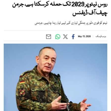
روس نیٹو پر 2029 تک حملہ کرسکتا ہے، جرمن
چیف آف ڈیفنس
نیٹو کو فوری طور پر جنگی تیاری کے لیے تیار رہنا چاہیے، جرمنی
ویب ڈیسک
May 15, 2026