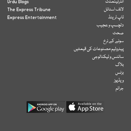
انٹرٹینمنٹ
Urdu Blogs
لائف اسٹائل
The Express Tribune
ٹاپ ٹرینڈ
Express Entertainment
دلچسپ و عجیب
صحت
سونے کے نرخ
پیٹرولیم مصنوعات کی قیمتیں
سائنس و ٹیکنالوجی
بلاگ
بزنس
ویڈیوز
جرائم