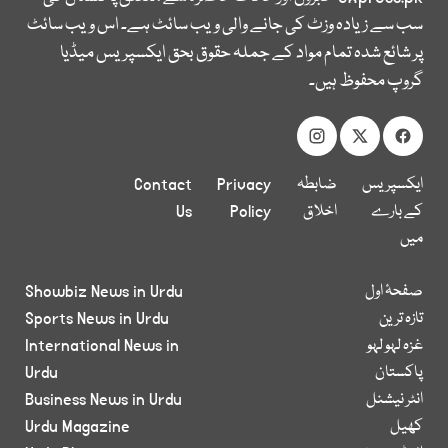
سب سے زیادہ وزٹ کی جانے والی ویب سائٹ ہے۔ اس ویب سائٹ
پر شائع شدہ تمام مواد کے جملہ حقوق بحق ایکسپریس میڈیا
گروپ محفوظ ہیں۔
ایکسپریس
ضابطہ
Privacy
Contact
کے بارے
اخلاق
Policy
Us
میں
صفحۂ اول
Showbiz News in Urdu
تازہ ترین
Sports News in Urdu
غزہ لہو لہو
International News in
پاکستان
Urdu
انٹر نیشنل
Business News in Urdu
کھیل
Urdu Magazine