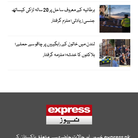
برطانیہ کے معروف ساحل پر 20 سالہ لڑکی کیساتھ
جنسی زیادتی؛ ملزم گرفتار
لندن میں خاتون کے راہگیروں پر چاقو سے حملے؛
ہلاکتوں کا خدشہ؛ ملزمہ گرفتار
express.pk
خبروں اور حالات حاضرہ سے متعلق پاکستان کی