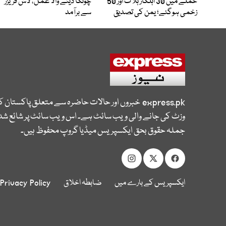
حملے میں 30 اہلکار ہلاک اور 50
چونکا دینے والا عمل، لاش فریزر
زخمی ہوگئے؛ یمن کی تصدیق
سے برآمد
express.pk
خبروں اور حالات حاضرہ سے متعلق پاکستان 
وزٹ کی جانے والی ویب سائٹ ہے۔ اس ویب سائٹ پر شائع شدہ
جملہ حقوق بحق ایکسپریس میڈیا گروپ محفوظ ہیں۔
ایکسپریس کے بارے میں
ضابطہ اخلاق
Privacy Policy