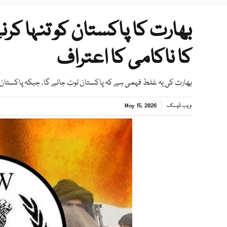
بھارت کا پاکستان کو تنہا کرن
کا ناکامی کا اعتراف
بھارت کی یہ غلط فہمی ہے کہ پاکستان ٹوٹ جائے گا، جبکہ پاکستان 
ویب ڈیسک
May 15, 2026