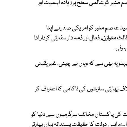
 منیر کو عالمی سطح پر زیادہ اہمیت اور
د عاصم منیر کو امریکی صدر نے اپنا
ث متوازن، فعال اور ذمہ دار سفارتی کردار ادا
ہوئی۔
لو یہ بھی ہے کہ وہاں بے چینی، غیر یقینی
ف بھارتی سازشوں کی ناکامی کا اعتراف کر
ارت کی پاکستان مخالف سرگرمیوں سے دنیا کو
ف اے ایس دولت کا حقیقت پسندانہ بیان بھارتی