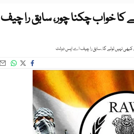
ے کا خواب چکنا چور، سابق را چیف
کبھی نہیں ٹوٹے گا، سابق را چیف اے ایس دولت