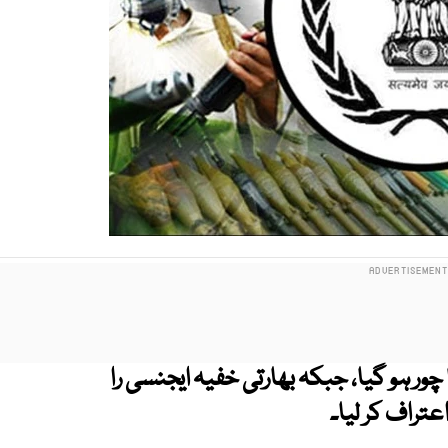
چور ہو گیا، جبکہ بھارتی خفیہ ایجنسی را
تراف کر لیا۔