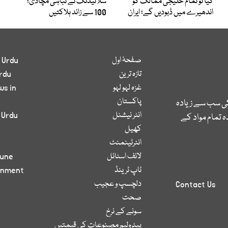
کیا تو تمام خلیجی ممالک کو
سلائیڈنگ نے تباہی مچادی؛
اندھیرے میں ڈبودیں گے؛ ایران
100 سے زائد ہلاکتیں
صفحۂ اول
 Urdu
تازہ ترین
rdu
غزہ لہو لہو
ws in
پاکستان
کی سب سے زیادہ
انٹر نیشنل
 Urdu
 تمام مواد کے
کھیل
انٹرٹینمنٹ
لائف اسٹائل
bune
ٹاپ ٹرینڈ
inment
دلچسپ و عجیب
Contact Us
صحت
سونے کے نرخ
پیٹرولیم مصنوعات کی قیمتیں