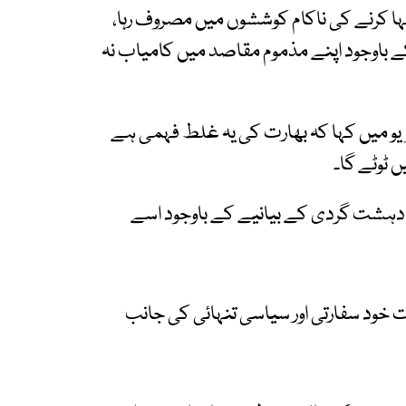
نہا کرنے کی ناکام کوششوں میں مصروف رہا،
ز کے باوجود اپنے مذموم مقاصد میں کامیاب نہ
ویو میں کہا کہ بھارت کی یہ غلط فہمی ہے
 ٹوٹے گا۔
 دہشت گردی کے بیانیے کے باوجود اسے
خود سفارتی اور سیاسی تنہائی کی جانب