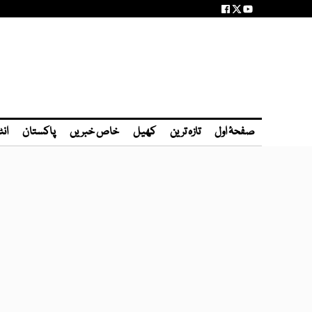
صفحۂ اول
تازہ ترین
کھیل
خاص خبریں
پاکستان
انٹ