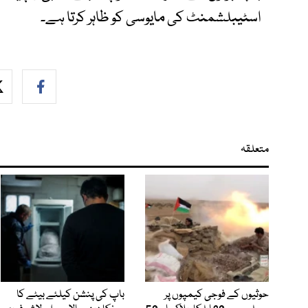
اسٹیبلشمنٹ کی مایوسی کو ظاہر کرتا ہے۔
متعلقہ
حوثیوں کے فوجی کیمپوں پر
باپ کی پنشن کیلئے بیٹے کا