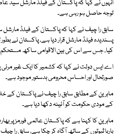
انہوں نے کہا کہ پاکستان کے فیلڈ مارشل سید عاصم
توجہ حاصل ہو رہی ہے۔
سابق را چیف نے کہا کہ پاکستان کے فیلڈ مارشل سی
پسندیدہ فیلڈ مارشل قرار دیا ہے، پاکستان نے بطور ثال
کیا، جس سے اس کی بین الاقوامی ساکھ مستحکم 
اے ایس دولت نے کہا کہ کشمیر کا ایک غیر مرئی پہ
صورتحال اور احساسِ محرومی بدستور موجود ہے۔
ماہرین کے مطابق سابق را چیف نے پاکستان کے خلا
کے مودی حکومت کو آئینہ دکھا دیا ہے۔
ماہرین کا کہنا ہے کہ پاکستان عالمی فورمز پر بھ
بارہا ثبوتوں کے ساتھ آگاہ کر چکا ہے، سابق را چی