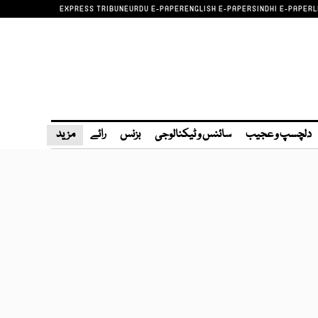
EXPRESS TRIBUNE
URDU E-PAPER
ENGLISH E-PAPER
SINDHI E-PAPER
L
دلچسپ و عجیب
سائنس و ٹیکنالوجی
بزنس
رائے
مزید