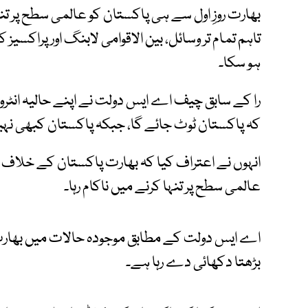
بھارت روزِ اول سے ہی پاکستان کو عالمی سطح پر ت
تاہم تمام تر وسائل، بین الاقوامی لابنگ اور پراکسی
ہو سکا۔
را کے سابق چیف اے ایس دولت نے اپنے حالیہ انٹر
کہ پاکستان ٹوٹ جائے گا، جبکہ پاکستان کبھی نہیں
انہوں نے اعتراف کیا کہ بھارت پاکستان کے خلاف
عالمی سطح پر تنہا کرنے میں ناکام رہا۔
اے ایس دولت کے مطابق موجودہ حالات میں بھارت 
بڑھتا دکھائی دے رہا ہے۔