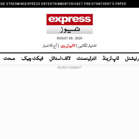
IVE STREAMING
EXPRESS ENTERTAINMENT
CRICKET PAKISTAN
TODAY'S PAPER
AUGUST 06, 2026
اشتہار لگائیں |
لائیو ٹی وی
| آج کا اخبار
ر نیشنل
ٹاپ ٹرینڈ
انٹرٹینمنٹ
لائف اسٹائل
فیکٹ چیک
صحت