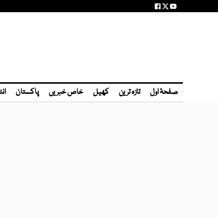
صفحۂ اول
تازہ ترین
کھیل
خاص خبریں
پاکستان
انٹ