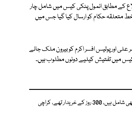
لاع کے مطابق انمول پنکی کیس میں شامل چار
ے خط متعلقہ حکام کو ارسال کیا گیا جس میں
علی اور پولیس افسر اکرم کو بیرون ملک جانے
کیس میں تفتیش کیلیے دونوں مطلوب ہیں۔
پنکی کے ساتھ عالمی گینگ کے لوگ بھی شامل ہیں، 300 روز کے خریدار تھے، کراچی