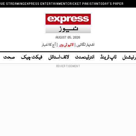
IVE STREAMING
EXPRESS ENTERTAINMENT
CRICKET PAKISTAN
TODAY'S PAPER
AUGUST 05, 2026
اشتہار لگائیں |
لائیو ٹی وی
| آج کا اخبار
ر نیشنل
ٹاپ ٹرینڈ
انٹرٹینمنٹ
لائف اسٹائل
فیکٹ چیک
صحت