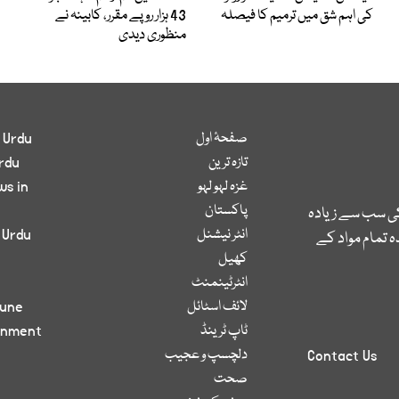
کی اہم شق میں ترمیم کا فیصلہ
43 ہزار روپے مقرر، کابینہ نے
منظوری دیدی
صفحۂ اول
 Urdu
تازہ ترین
rdu
غزہ لہو لہو
ws in
پاکستان
کی سب سے زیادہ
انٹر نیشنل
 Urdu
 تمام مواد کے
کھیل
انٹرٹینمنٹ
لائف اسٹائل
bune
ٹاپ ٹرینڈ
inment
دلچسپ و عجیب
Contact Us
صحت