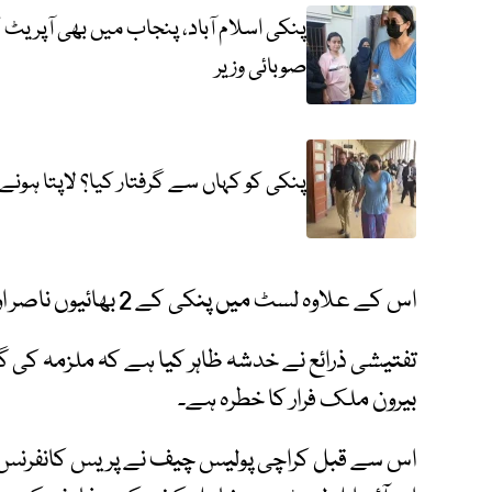
پنکی اسلام آباد، پنجاب میں بھی آپریٹ 
صوبائی وزیر
پنکی کو کہاں سے گرفتار کیا؟ لاپتا ہون
اس کے علاوہ لسٹ میں پنکی کے 2 بھائیوں ناصر اور شوکت بخش کے نام بھی شامل ہیں۔
تفتیشی ذرائع نے خدشہ ظاہر کیا ہے کہ ملزمہ کی گر
بیرون ملک فرار کا خطرہ ہے۔
اس سے قبل کراچی پولیس چیف نے پریس کانفرنس میں ب