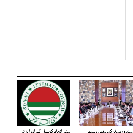
سندھ؛ پیپلز کمیونٹی ہیلتھ
سنی اتحاد کونسل کے انٹرا پارٹی