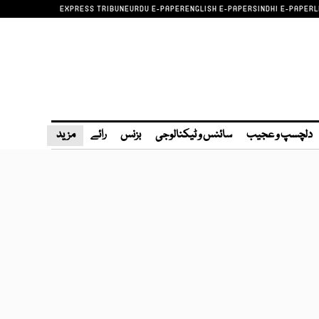
EXPRESS TRIBUNE
URDU E-PAPER
ENGLISH E-PAPER
SINDHI E-PAPER
L
دلچسپ و عجیب
سائنس و ٹیکنالوجی
بزنس
رائے
مزید