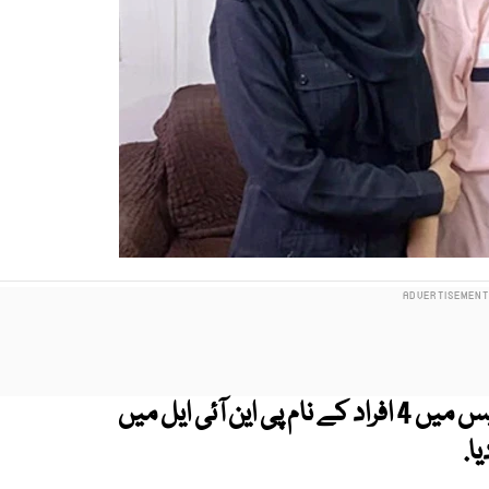
کراچی : ساؤتھ پولیس نے انمول عرف پنکی کیس میں 4 افراد کے نام پی این آئی ایل میں
ا.