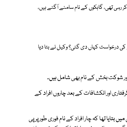
کر رہی تھی، گاہکوں کے نام سامنے آگئے ہیں،
ے کی درخواست کہاں دی گئی؟ وکیل نے بتا دیا
فتاری اور انکشافات کے بعد چاروں افراد کے
تایا تھا کہ چار افراد کے نام فوری طور پر پی