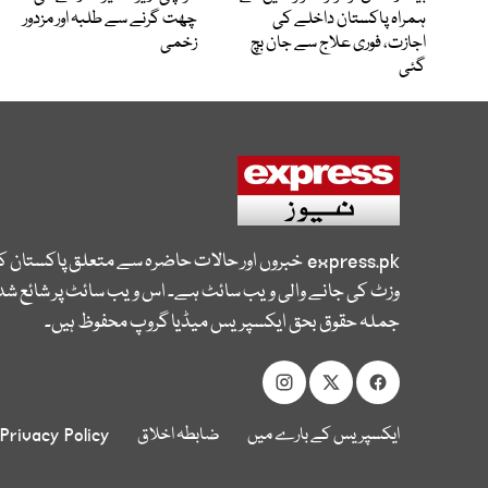
ہمراہ پاکستان داخلے کی
چھت گرنے سے طلبہ اور مزدور
اجازت، فوری علاج سے جان بچ
زخمی
گئی
express.pk
خبروں اور حالات حاضرہ سے متعلق پاکستان 
وزٹ کی جانے والی ویب سائٹ ہے۔ اس ویب سائٹ پر شائع شدہ
جملہ حقوق بحق ایکسپریس میڈیا گروپ محفوظ ہیں۔
ایکسپریس کے بارے میں
ضابطہ اخلاق
Privacy Policy