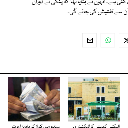
ی ہے۔ انہوں نے بتایا تھا کہ پنکی نے دوران
اُن سے تفتیش کی جائے گی۔
الیکشن کمیشن کا الیکشنز رولز
سندھ میں کم از کم ماہانہ اجرت