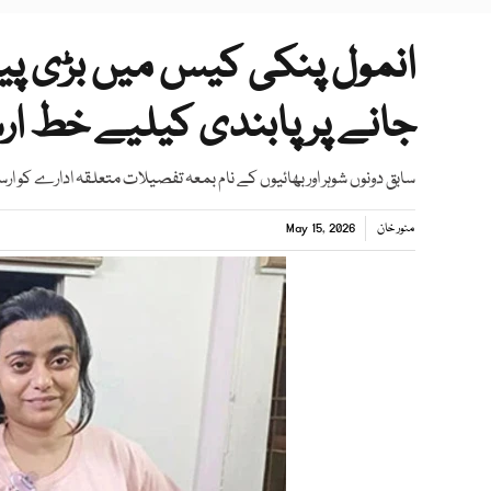
جانے پر پابندی کیلیے خط ار
سابق دونوں شوہر اور بھائیوں کے نام بمعہ تفصیلات متعلقہ ادارے کو ارس
منور خان
May 15, 2026