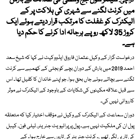
سینئر سول جج وسطی کی عدالت نے بارش
کراچی:
میں کرنٹ لگنے سے شہری کی ہلاکت پر کے
الیکٹرک کو غفلت کا مرتکب قرار دیتے ہوئے ایک
کروڑ 35 لاکھ روپے ہرجانہ ادا کرنے کا حکم دیا
ہے۔
درخواست گزار کے وکیل عثمان فاروق ایڈووکیٹ نے کہا کہ شیخ سعد
احمد 2019 میں بارش کے دوران بچے کو بجلی کے کھمبے سے کرنٹ
لگنے سے بچاتے ہوئے جاں بحق ہوا، جو اپنے خاندان کا کفیل تھا۔ اس
سے قبل علاقہ مکینوں کی شکایات کے باوجود کے الیکٹرک نے موثر
کارروائی نہیں کی۔
دوران سماعت کے الیکٹرک کے وکیل نے مؤقف اختیار کیا کہ متعلقہ
پول ان کی ملکیت نہیں ہے۔ پول پر پرائیویٹ جنریٹر، ٹیلی فون، کیبل
کی تاریں لگی تھیں۔ کرنٹ جنریٹر کی تاروں سے خارج ہوا۔ کے