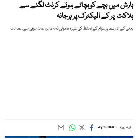
بارش میں بچے کو بچاتے ہوئے کرنٹ لگنے سے
ہلاکت پر کے الیکٹرک پر ہرجانہ
بجلی کے ادارے پر عوام کے تحفظ کی غیر معمولی ذمہ داری عائد ہوتی ہے، عدالت
کورٹ رپورٹر
May 16, 2026