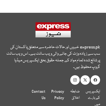
express.pk
خبروں اور حالات حاضرہ سے متعلق پاکستان کی
سب سے زیادہ وزٹ کی جانے والی ویب سائٹ ہے۔ اس ویب سائٹ
پر شائع شدہ تمام مواد کے جملہ حقوق بحق ایکسپریس میڈیا
گروپ محفوظ ہیں۔
ایکسپریس
ضابطہ
Privacy
Contact
کے بارے
اخلاق
Policy
Us
میں