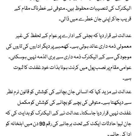
الیکٹرک کی تنصیبات محفوظ ہیں۔ متوفی نے خطرناک مقام کے
قریب جاکر اپنی جان خطرے میں ڈالی۔
عدالت نے قرار دیا کہ بجلی کے ادارے پر عوام کے تحفظ کی غیر
معمولی ذمہ داری عائد ہوتی ہے۔ کھمبے پر دیگر اداروں کی تاروں کی
موجودگی سے کے الیکٹرک ذمہ داری سے بری الذمہ نہیں ہوسکتی۔
عوامی مقام پر نصب پول میں کرنٹ ہونا بذات خود غفلت کا ثبوت
ہے۔
عدالت نے مزید کہا کہ انسانی جان بچانے کی کوشش کو قانون نرم نظر
سے دیکھتا ہے۔ متوفی کی بچے کو بچانے کی کوشش کو مکمل
غفلت نہیں قرار دیا جاسکتا۔ عدالت نے کے الیکٹرک کو ہدایت کی کہ
جان لیوا حادثات ایکٹ کے تحت ہرجانے کی رقم 90 دن میں اہلخانہ کو
ادا کی جائے۔