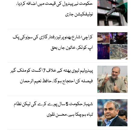
حکومت نے پیٹرول کی قیمت میں اضافہ کردیا،
نوٹیفکیشن جاری
کراچی؛ شارع بھٹو پر تیز رفتار گاڑی کی سوزوکی پک
اپ کو ٹکر، خاتون جاں بحق
پیٹرولیم لیوی بھتہ کے خلاف 7 اگست کو ملک گیر
فیصلہ کن احتجاج ہوگا، حافظ نعیم الرحمان
شہباز حکومت 5 سال پورے کرے گی لیکن نظام
تباہ ہوچکا ہے، محسن نقوی