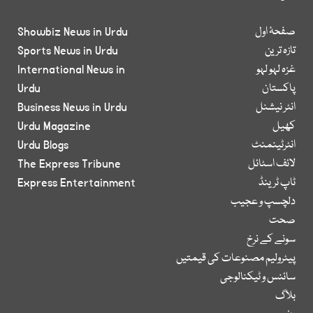
صفحۂ اول
Showbiz News in Urdu
تازہ ترین
Sports News in Urdu
غزہ لہو لہو
International News in
پاکستان
Urdu
انٹر نیشنل
Business News in Urdu
کھیل
Urdu Magazine
انٹرٹینمنٹ
Urdu Blogs
لائف اسٹائل
The Express Tribune
ٹاپ ٹرینڈ
Express Entertainment
دلچسپ و عجیب
صحت
سونے کے نرخ
پیٹرولیم مصنوعات کی قیمتیں
سائنس و ٹیکنالوجی
بلاگ