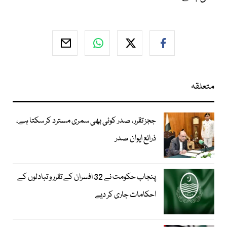
متعلقہ
ججز تقرر، صدر کوئی بھی سمری مسترد کر سکتا ہے،
ذرائع ایوان صدر
پنجاب حکومت نے 32 افسران کے تقرر و تبادلوں کے
احکامات جاری کر دیے