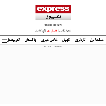
AUGUST 06, 2026
اشتہار لگائیں |
لائیو ٹی وی
| آج کا اخبار
صفحۂ اول
تازہ ترین
کھیل
خاص خبریں
پاکستان
انٹر نیشنل
ٹا