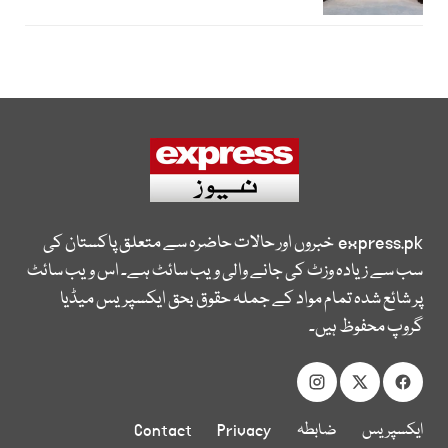
express.pk
خبروں اور حالات حاضرہ سے متعلق پاکستان کی
سب سے زیادہ وزٹ کی جانے والی ویب سائٹ ہے۔ اس ویب سائٹ
پر شائع شدہ تمام مواد کے جملہ حقوق بحق ایکسپریس میڈیا
گروپ محفوظ ہیں۔
ایکسپریس
ضابطہ
Privacy
Contact