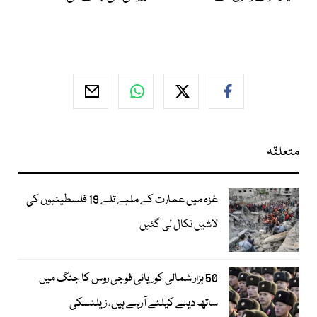
متعلقہ
غزہ میں عمارت کے ملبے تلے 19 فلسطینیوں کی
لاشیں نکال لی گئیں
50 ہزار شمالی کوریائی فوجی روس کا جنگ میں
ساتھ دینے کیلئے آرہے ہیں، زیلنسکی