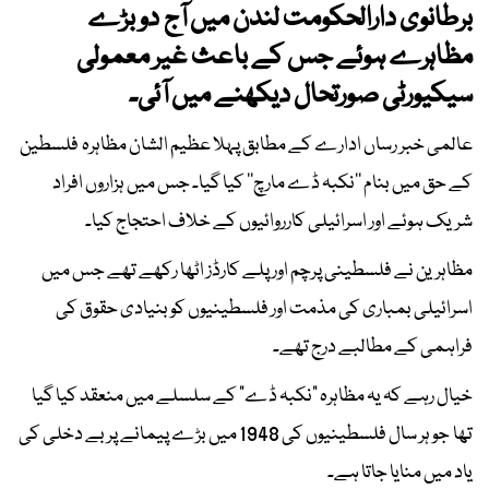
برطانوی دارالحکومت لندن میں آج دو بڑے
مظاہرے ہوئے جس کے باعث غیر معمولی
سیکیورٹی صورتحال دیکھنے میں آئی۔
عالمی خبر رساں ادارے کے مطابق پہلا عظیم الشان مظاہرہ فلسطین
کے حق میں بنام ’’نکبہ ڈے مارچ‘‘ کیا گیا۔ جس میں ہزاروں افراد
شریک ہوئے اور اسرائیلی کارروائیوں کے خلاف احتجاج کیا۔
مظاہرین نے فلسطینی پرچم اور پلے کارڈز اٹھا رکھے تھے جس میں
اسرائیلی بمباری کی مذمت اور فلسطینیوں کو بنیادی حقوق کی
فراہمی کے مطالبے درج تھے۔
خیال رہے کہ یہ مظاہرہ “نکبہ ڈے” کے سلسلے میں منعقد کیا گیا
تھا جو ہر سال فلسطینیوں کی 1948 میں بڑے پیمانے پر بے دخلی کی
یاد میں منایا جاتا ہے۔