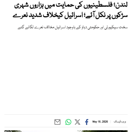
لندن؛ فلسطینیوں کی حمایت میں ہزاروں شہری
سڑکوں پر نکل آئے؛ اسرائیل کیخلاف شدید نعرے
سخت سیکیورٹی اور حکومتی دباؤ کے باوجود اسرائیل مخالف نعرے لگائے گئے
ویب ڈیسک
May 16, 2026