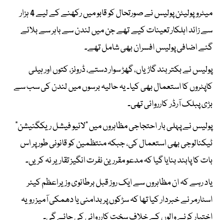
میٹروپولیٹن پولیس نے صورتحال کو قابو میں رکھنے کے لیے 4 ہزار
سے زائد اہلکار تعینات کیے تھے جن میں لندن سے باہر سے بلائے
گئے اضافی پولیس افسران بھی شامل تھے۔
پولیس نے بکتر بند گاڑیاں، گھڑ سوار دستے، ڈرونز، کتوں اور ہیلی
کاپٹروں کا استعمال بھی کیا۔ یہ حالیہ برسوں میں لندن کی سب سے
بڑی پبلک آرڈر کارروائی تھی۔
پولیس نے پہلی بار احتجاجی مظاہروں میں “لائیو فیشل ریکگنیشن”
ٹیکنالوجی بھی استعمال کی، جبکہ منتظمین کو قانونی طور پر اس
بات کا پابند بنایا گیا کہ مدعو مقررین نفرت انگیز تقاریر نہ کریں۔
یاد رہے کہ ان مظاہروں سے ایک روز قبل برطانوی وزیراعظم کیئر
اسٹارمر نے خبردار کیا تھا کہ سڑکوں پر بدامنی یا دھمکی آمیز رویہ
اختیار کرنے والوں کے خلاف سخت کارروائی کی جائے گی۔