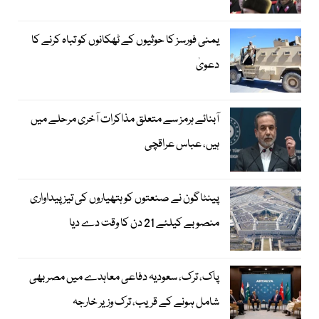
یمنی فورسز کا حوثیوں کے ٹھکانوں کو تباہ کرنے کا
دعویٰ
آبنائے ہرمز سے متعلق مذاکرات آخری مرحلے میں
ہیں، عباس عراقچی
پینٹاگون نے صنعتوں کو ہتھیاروں کی تیز پیداواری
منصوبے کیلئے 21 دن کا وقت دے دیا
پاک، ترک، سعودیہ دفاعی معاہدے میں مصر بھی
شامل ہونے کے قریب، ترک وزیر خارجہ