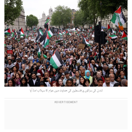
لندن کی سڑکوں پر فلسطین کی حمایت میں عوام کا سیلاب امڈ آیا