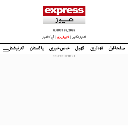
AUGUST 09, 2026
اشتہار لگائیں |
لائیو ٹی وی
| آج کا اخبار
صفحۂ اول
تازہ ترین
کھیل
خاص خبریں
پاکستان
انٹر نیشنل
ٹا