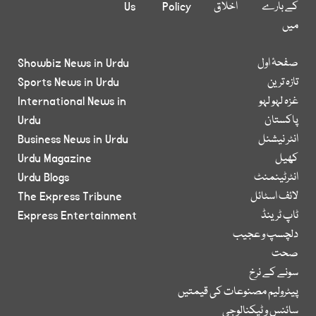
کے بارے
اخلاق
Policy
Us
میں
صفحۂ اول
Showbiz News in Urdu
تازہ ترین
Sports News in Urdu
غزہ لہو لہو
International News in
پاکستان
Urdu
انٹر نیشنل
Business News in Urdu
کھیل
Urdu Magazine
انٹرٹینمنٹ
Urdu Blogs
لائف اسٹائل
The Express Tribune
ٹاپ ٹرینڈ
Express Entertainment
دلچسپ و عجیب
صحت
سونے کے نرخ
پیٹرولیم مصنوعات کی قیمتیں
سائنس و ٹیکنالوجی