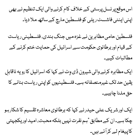
اس موقع پر نسل پرستی کے خلاف کام کرنے والی ایک تنظیم نے بھی
اپنی اینٹی فاشسٹ ریلی کو فلسطین مارچ کے ساتھ ملا دیا۔
فلسطین حامی مظاہرین نے غزہ میں جنگ بندی، فلسطینی ریاست
کے قیام اور برطانوی حکومت سے اسرائیل کی حمایت ختم کرنے کے
مطالبات کیے۔
ایک مظاہرہ کرنے والی شیرون ڈی وِٹ نے کہا کہ اسرائیل کا رویہ ناقابلِ
یقین حد تک غیرمنصفانہ ہے۔ فلسطینیوں کو اپنی ریاست بنانے کا
حق ملنا چاہیے۔
ایک اور شریک علی حیدر نے کہا کہ برطانوی معاشرہ تقسیم کا شکار ہو
چکا ہے۔ ان کے مطابق “ہم نفرت نہیں بلکہ محبت، امید اور یکجہتی
کا پیغام لے کر آئے ہیں۔