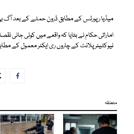
میڈیا رپورٹس کے مطابق ڈرون حملے کے بعد آگ بھڑک 
اماراتی حکام نے بتایا کہ واقعے میں کوئی جانی نقصان
نیوکلیئر پلانٹ کے چاروں ری ایکٹر معمول کے مطابق
متعلقہ