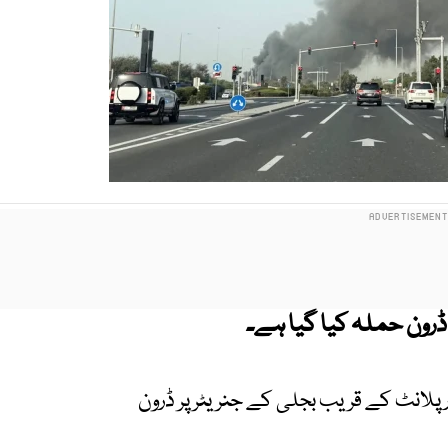
ڈرون حملہ کیا گیا ہے۔
 پلانٹ کے قریب بجلی کے جنریٹر پر ڈرون