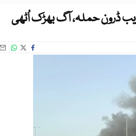
یب ڈرون حملہ، آگ بھڑک اُٹھی