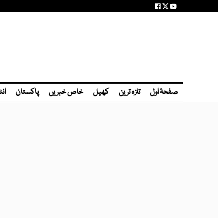
صفحۂ اول
تازہ ترین
کھیل
خاص خبریں
پاکستان
انٹ