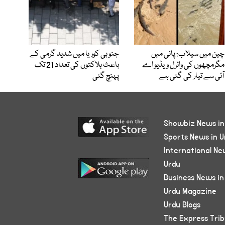
چین میں سیلاب: پانی میں
جنوبی کوریا میں شدید گرمی کے
مگرمچھوں کی وائرل ویڈیو اے
باعث ہلاکتوں کی تعداد 21 تک
آئی سے تیار کی گئی ہے
پہنچ گئی
Showbiz News in
Sports News in U
International Ne
Urdu
Business News in
Urdu Magazine
Urdu Blogs
The Express Tri