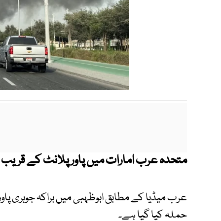
متحدہ عرب امارات میں پاور پلانٹ کے قریب 
عرب میڈیا کے مطابق ابوظہبی میں براکہ جوہری پاور
حملہ کیا گیا ہے۔