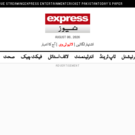
IVE STREAMING
EXPRESS ENTERTAINMENT
CRICKET PAKISTAN
TODAY'S PAPER
AUGUST 06, 2026
اشتہار لگائیں |
لائیو ٹی وی
| آج کا اخبار
ر نیشنل
ٹاپ ٹرینڈ
انٹرٹینمنٹ
لائف اسٹائل
فیکٹ چیک
صحت