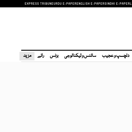
EXPRESS TRIBUNE
URDU E-PAPER
ENGLISH E-PAPER
SINDHI E-PAPER
L
دلچسپ و عجیب
سائنس و ٹیکنالوجی
بزنس
رائے
مزید