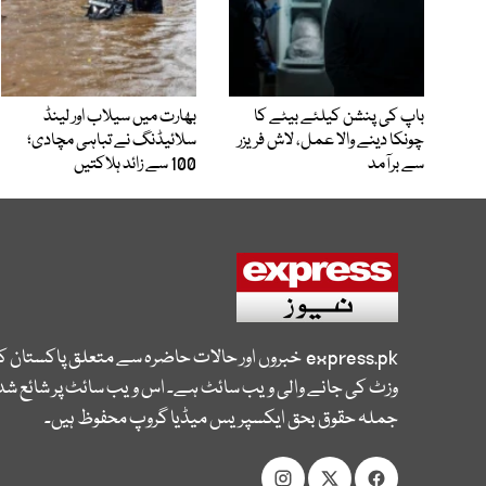
باپ کی پنشن کیلئے بیٹے کا
بھارت میں سیلاب اور لینڈ
چونکا دینے والا عمل، لاش فریزر
سلائیڈنگ نے تباہی مچادی؛
سے برآمد
100 سے زائد ہلاکتیں
express.pk
خبروں اور حالات حاضرہ سے متعلق پاکستان 
وزٹ کی جانے والی ویب سائٹ ہے۔ اس ویب سائٹ پر شائع شدہ
جملہ حقوق بحق ایکسپریس میڈیا گروپ محفوظ ہیں۔