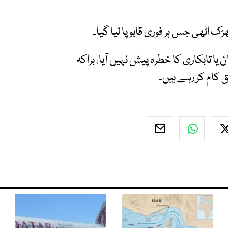
اٹھی جس ہر فوری قابو پا لیا گیا۔
 یا تابکاری کا خطرہ پیش نہیں آیا، براکہ
 کام کر رہے ہیں۔