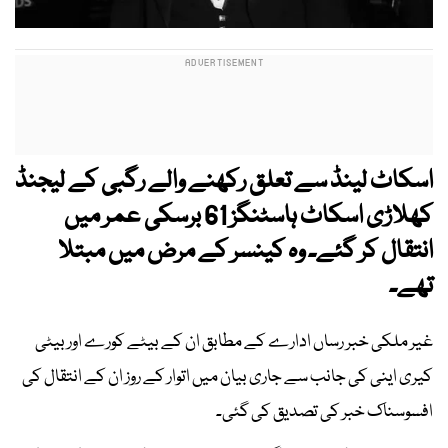
اسکاٹ لینڈ سے تعلق رکھنے والے رگبی کے لیجنڈ
کھلاڑی اسکاٹ ہاسٹنگز 61 برسکی عمر میں
انتقال کر گئے۔ وہ کینسر کے مرض میں مبتلا
تھے۔
غیر ملکی خبر رساں ادارے کے مطابق ان کے بیٹے کورے اور بیٹی
کیری اینی کی جانب سے جاری بیان میں اتوار کے روز ان کے انتقال کی
افسوسناک خبر کی تصدیق کی گئی۔