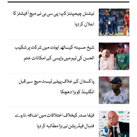
نیشنل چیمپئنز کپ: پی سی بی نے میچ آفیشلز کا
اعلان کر دیا
شیخ حسینہ کیساتھ ایونٹ میں شرکت پر شکیب
الحسن کی ٹیم میں واپسی کے امکانات ختم
پاکستان کے خلاف پہلے ٹیسٹ میچ سے قبل
انگلینڈ کو بڑا دھچکا
فیفا صدر کیخلاف اختلافات میں اضافہ، ناروے
فٹبال فیڈریشن نے بڑا مطالبہ کر دیا