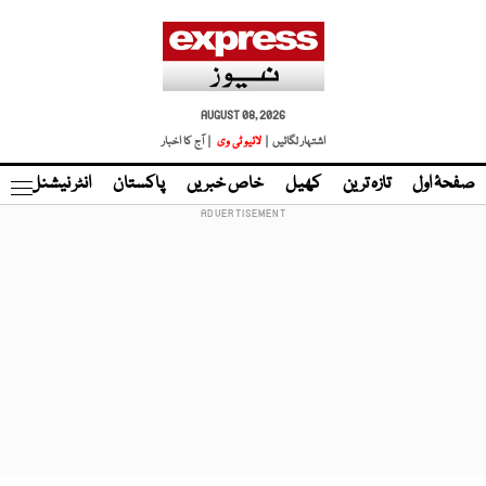
AUGUST 08, 2026
اشتہار لگائیں |
لائیو ٹی وی
| آج کا اخبار
صفحۂ اول
تازہ ترین
کھیل
خاص خبریں
پاکستان
انٹر نیشنل
ٹا