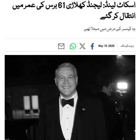
اسکاٹ لینڈ: لیجنڈ کھلاڑی 61 برس کی عمر میں
انتقال کر گئے
وہ کینسر کے مرض میں مبتلا تھے
ویب ڈیسک
May 18, 2026