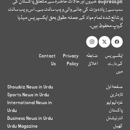
express.pk
خبروں اور حالات حاضرہ سے متعلق پاکستان کی
سب سے زیادہ وزٹ کی جانے والی ویب سائٹ ہے۔ اس ویب سائٹ
پر شائع شدہ تمام مواد کے جملہ حقوق بحق ایکسپریس میڈیا
گروپ محفوظ ہیں۔
ایکسپریس
ضابطہ
Privacy
Contact
کے بارے
اخلاق
Policy
Us
میں
صفحۂ اول
Showbiz News in Urdu
تازہ ترین
Sports News in Urdu
غزہ لہو لہو
International News in
پاکستان
Urdu
انٹر نیشنل
Business News in Urdu
کھیل
Urdu Magazine