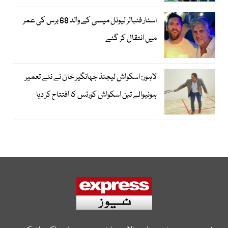
اسٹار فٹبالر لیونل میسی کے والد 68 برس کی عمر
میں انتقال کر گئے
لاہور: اسکواش لیجنڈ جہانگیر خان نے نئے تعمیر
ہونیوالے تین اسکواش کورٹس کا افتتاح کر دیا