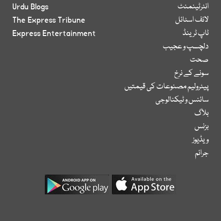
انٹرٹینمنٹ
Urdu Blogs
لائف اسٹائل
The Express Tribune
ٹاپ ٹرینڈ
Express Entertainment
دلچسپ و عجیب
صحت
سونے کے نرخ
پیٹرولیم مصنوعات کی قیمتیں
سائنس و ٹیکنالوجی
بلاگ
بزنس
ویڈیوز
جرائم