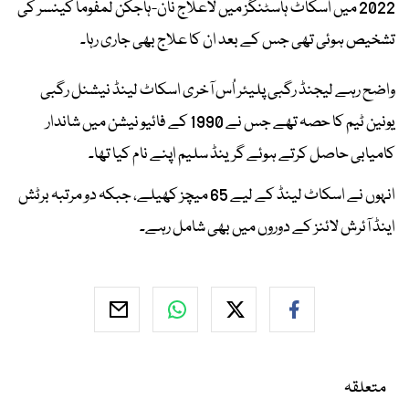
2022 میں اسکاٹ ہاسٹنگز میں لاعلاج نان-ہاجکن لمفوما کینسر کی
تشخیص ہوئی تھی جس کے بعد ان کا علاج بھی جاری رہا۔
واضح رہے لیجنڈ رگبی پلیئر اُس آخری اسکاٹ لینڈ نیشنل رگبی
یونین ٹیم کا حصہ تھے جس نے 1990 کے فائیو نیشن میں شاندار
کامیابی حاصل کرتے ہوئے گرینڈ سلیم اپنے نام کیا تھا۔
انہوں نے اسکاٹ لینڈ کے لیے 65 میچز کھیلے، جبکہ دو مرتبہ برٹش
اینڈ آئرش لائنز کے دوروں میں بھی شامل رہے۔
متعلقہ