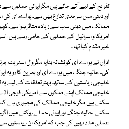
تفریح کے لیے آتے جاتے ہیں مگر ایرانی حملوں سے د
اور دبئی میں سرحدی تنازع بھی ہے۔ یو اے ای کی ا
ممالک میں دبئی سب سے زیادہ متاثر ہوا ہے۔کچھ
امریکا و اسرائیل کے حملوں کے حامی رہے ہیں ،اسرائی
خیر مقدم کیا تھا ۔
ایران نے یو اے ای کو نشانہ بنایا مگر وال اسٹریٹ جر
کی۔ حالیہ جنگ میں یو اے ای اور بحرین کا رویہ ایر
خلیجی ریاستوں کے ساتھ بہتر تعلقات کے لیے یہ 
خلیجی ممالک اپنے ملکوں سے امریکی فوجی اڈے خت
سکتے ہیں مگر خلیجی ممالک کی مجبوری ہے کہ وہ
سکتے۔حالیہ جنگ اور ایرانی حملے روکنے میں اگرچ
عملی مدد نہیں کی جب کہ امریکا ان ریاستوں سے 