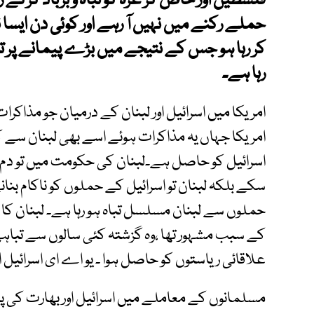
فلسطین اور خاص کر غزہ کو تباہ و برباد کرکے
حملے رکنے میں نہیں آ رہے اور کوئی دن ایسا نہ
کر رہا ہو جس کے نتیجے میں بڑے پیمانے پر ت
رہا ہے۔
امریکا میں اسرائیل اور لبنان کے درمیان جو مذاکر
امریکا جہاں یہ مذاکرات ہوئے اسے بھی لبنان سے
اسرائیل کو حاصل ہے۔لبنان کی حکومت میں تو دم 
سکے بلکہ لبنان تو اسرائیل کے حملوں کو ناکام بنا
حملوں سے لبنان مسلسل تباہ ہو رہا ہے۔ لبنان کا 
کے سبب مشہور تھا ،وہ گزشتہ کئی سالوں سے تباہ
علاقائی ریاستوں کو حاصل ہوا ۔ یو اے ای اسرائیل ا
مسلمانوں کے معاملے میں اسرائیل اور بھارت کی