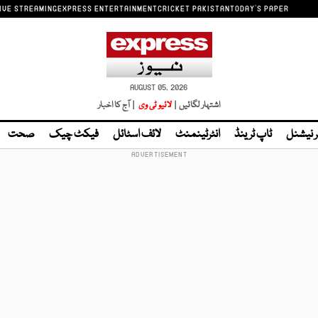
IVE STREAMING
EXPRESS ENTERTAINMENT
CRICKET PAKISTAN
TODAY'S PAPER
AUGUST 05, 2026
اشتہار لگائیں |
لائیو ٹی وی
| آج کا اخبار
ر نیشنل
ٹاپ ٹرینڈ
انٹرٹینمنٹ
لائف اسٹائل
فیکٹ چیک
صحت