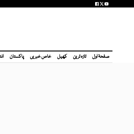
صفحۂ اول
تازہ ترین
کھیل
خاص خبریں
پاکستان
انٹ