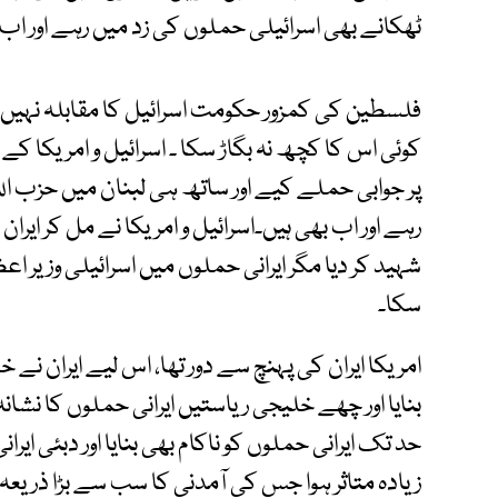
ٹھکانے بھی اسرائیلی حملوں کی زد میں رہے اور اب 
فلسطین کی کمزور حکومت اسرائیل کا مقابلہ نہیں کر 
کوئی اس کا کچھ نہ بگاڑ سکا ۔ اسرائیل و امریکا کے 
پر جوابی حملے کیے اور ساتھ ہی لبنان میں حزب ال
رہے اور اب بھی ہیں۔اسرائیل و امریکا نے مل کر ایرا
شہید کر دیا مگر ایرانی حملوں میں اسرائیلی وزیر اعظم
سکا۔
امریکا ایران کی پہنچ سے دور تھا، اس لیے ایران نے خ
بنایا اور چھے خلیجی ریاستیں ایرانی حملوں کا نش
حد تک ایرانی حملوں کو ناکام بھی بنایا اور دبئی ای
زیادہ متاثر ہوا جس کی آمدنی کا سب سے بڑا ذریعہ