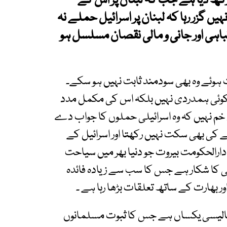
 رکھ دیا ہے جب کہ لبنان پر اس کے
یں گزر رہا کہ لبنان پر اسرائیل حملے نہ
باہی اور جانی و مالی نقصان مسلسل ہو
ات ہوئے وہ بھی سودمند ثابت نہیں ہو سکے۔
 کوئی ہمدردی نہیں بلکہ اس کی مکمل مدد
خم نہیں کہ وہ اسرائیلی حملوں کا جواب دے
نے کی بھی سکت نہیں رکھتا اور اسرائیل کے
دارالحکومت بیروت جو دنیا بھر میں سیاحت
ی کا شکار ہے جس کا سب سے زیادہ فائدہ
ور بھارت کے ساتھ تعلقات بڑھا رہا ہے ۔
 پالیسی یکساں ہے جس کا ثبوت مسلمانوں