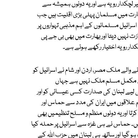
ر لچکدار رویہ ہے اور یہ دونوں ہمیشہ سے
ارت میں مسلمان پہلی بڑی اقلیت ہیں جب
سرائیل مسلمانوں کے اہم مذہبی تہواروں پر
ت نہیں دیتا اور بھارت میں بھی بی جے پی
ار رویہ اختیار رکھے ہوئے ہے۔
 والے ملک مصر، اردن اور شام نے اسرائیل کو
نان مکمل مسلم ملک نہیں ہے جہاں
 لیے لبنان کی صدارت کسی عیسائی کو اور
علاقوں میں ایران کی مدد سے حماس اور
کرتا اور یہ دونوں منظم و مسلح تنظیمیں بھی
 ہیں۔ حماس نے ہی غزہ سے اسرائیل پر حملہ کیا
 گیا اور ساتھ ہی لبنان میں حزب اللہ کے