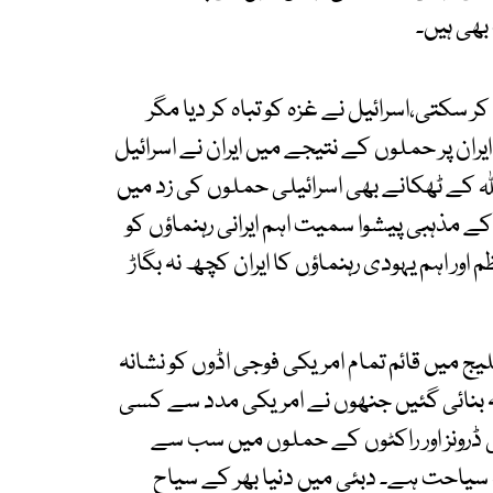
بھی ہیں۔
سکتی،اسرائیل نے غزہ کو تباہ کر دیا مگر
ایران پر حملوں کے نتیجے میں ایران نے اسرائیل
لہ کے ٹھکانے بھی اسرائیلی حملوں کی زد میں
ن کے مذہبی پیشوا سمیت اہم ایرانی رہنماؤں کو
 اور اہم یہودی رہنماؤں کا ایران کچھ نہ بگاڑ
لیج میں قائم تمام امریکی فوجی اڈوں کو نشانہ
انہ بنائی گئیں جنھوں نے امریکی مدد سے کسی
رانی ڈرونز اور راکٹوں کے حملوں میں سب سے
 سیاحت ہے۔ دبئی میں دنیا بھر کے سیاح