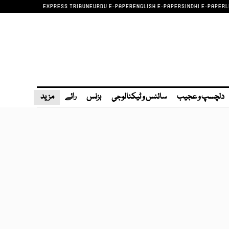
EXPRESS TRIBUNE
URDU E-PAPER
ENGLISH E-PAPER
SINDHI E-PAPER
L
دلچسپ و عجیب
سائنس و ٹیکنالوجی
بزنس
رائے
مزید