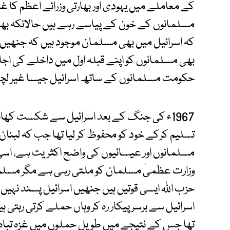
کے معاملے میں یہودی اور بھارتی وزرائے اعظم کا غی
مسلمانوں کے خون کے پیاسے رہے ہیں حالانکہ بھ
کہ اسرائیل میں بھی مسلمان موجود ہیں کہ جنھیں ا
بھی مسلمانوں کو اپنے قبلہ اول میں داخلے کی اجاز
حکومت مسلمانوں کے ساتھ اسرائیل جیسا غیر لچکد
1967ء کی جنگ کے بعد اسرائیل سے شکست کھانے
تسلیم کرکے خود کو محفوظ کر لیا تھا جب کہ لب
مسلمانوں اور عیسائیوں کی واضح اکثریت ہے، اسی
وزارت عظمیٰ مسلمان کو ملتی رہی ہے مگر مسلم 
حزب اللہ ایسی قوتیں ہیں جنھیں اسرائیل پسند نہیں 
اسرائیل سے برسر پیکار رہ کر وہاں حملے کرتی رہتی
تھا جس کے نتیجے میں طویل حملوں میں غزہ تباہ ہو