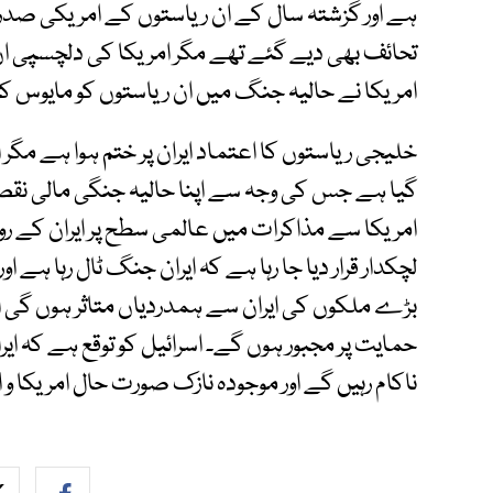
ہے اور گزشتہ سال کے ان ریاستوں کے امریکی صدر 
تحائف بھی دیے گئے تھے مگر امریکا کی دلچسپی 
امریکا نے حالیہ جنگ میں ان ریاستوں کو مایوس ک
خلیجی ریاستوں کا اعتماد ایران پر ختم ہوا ہے مگر ا
گیا ہے جس کی وجہ سے اپنا حالیہ جنگی مالی نقصا
امریکا سے مذاکرات میں عالمی سطح پر ایران کے روی
لچکدار قرار دیا جا رہا ہے کہ ایران جنگ ٹال رہا ہے
بڑے ملکوں کی ایران سے ہمدردیاں متاثر ہوں گی ا
حمایت پر مجبور ہوں گے۔ اسرائیل کو توقع ہے کہ ای
ناکام رہیں گے اور موجودہ نازک صورت حال امریکا و