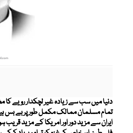
l.com
دنیا میں سب سے زیادہ غیر لچکدار رویے کا مظا
تمام مسلمان ممالک مکمل طور پر بے بس ہیں 
ایران سے مزید دور اور امریکا کے مزید قریب ہون