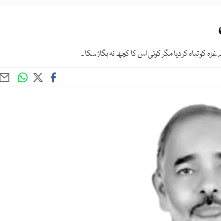
ہ کو تباہ کر دیا مگر کوئی اس کا کچھ نہ بگاڑ سکا ۔