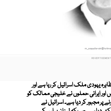
m_saeedarain@hotmai
ہرہ یہودی ملک اسرائیل کر رہا ہے اور
اور ایرانی حملوں نے خلیجی ممالک کو
ے پر مجبور کر دیا ہے۔ اسرائیل نے