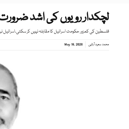
لچکدار رویوں کی اشد ضرورت
فلسطین کی کمزور حکومت اسرائیل کا مقابلہ نہیں کر سکتی،اسرائیل نے غز
محمد سعید آرائیں
May 18, 2026