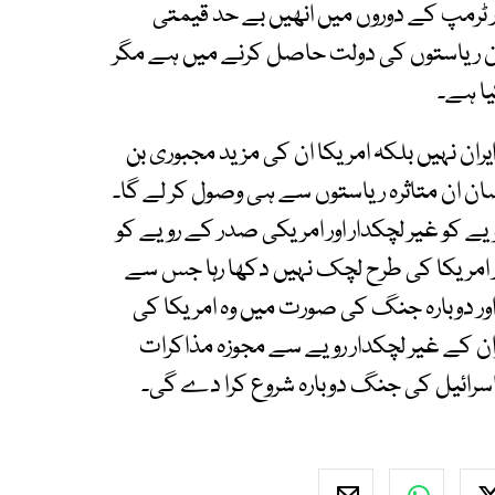
ٹرمپ کے دوروں میں انھیں بے حد قیمتی
ان ریاستوں کی دولت حاصل کرنے میں ہے مگر
یا ہے۔
یران نہیں بلکہ امریکا ان کی مزید مجبوری بن
ن ان متاثرہ ریاستوں سے ہی وصول کر لے گا۔
ے کو غیر لچکدار اور امریکی صدر کے رویے کو
 اور امریکا کی طرح لچک نہیں دکھا رہا جس سے
ور دوبارہ جنگ کی صورت میں وہ امریکا کی
ران کے غیر لچکدار رویے سے مجوزہ مذاکرات
 اسرائیل کی جنگ دوبارہ شروع کرا دے گی۔