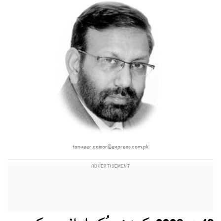
tanveer.qaisar@express.com.pk