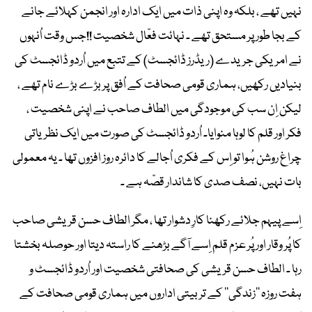
نہیں تھے ، بلکہ وہ اپنی ذات میں ایک ادارہ اور انجمن کہلائے جانے
کے بجا طور پر مستحق تھے ۔ نہائت فعّال شخصیت !!جس وقت اُنہوں
نے امریکی جریدے (ریڈرز ڈائجسٹ) کے تتبع میں اُردو ڈائجسٹ کی
بنیادیں رکھیں، ہماری قومی صحافت کے اُفق پر بڑے بڑے نام تھے ،
لیکن اِن سب کی موجودگی میں الطاف صاحب نے اپنی شخصیت ،
فکر اور قلم کا لوہا منوایا۔ اُردو ڈائجسٹ کی صورت میں ایک نظریاتی
چراغ روشن ہُوا تو اِس کے فکری اُجالے کا دائرہ روز افزوں تھا ۔ یہ معمولی
بات نہیں، نصف صدی کا شاندار قصّہ ہے ۔
اِسے پیہم جلائے رکھنا کارِ دشوار تھا ، مگر الطاف حسن قریشی صاحب
کا پُر وقار اور پُر عزم قلم اِسے آگے بڑھنے کا راستہ دیتا اور حوصلہ بخشتا
رہا ۔ الطاف حسن قریشی کی صحافتی شخصیت اور اُردو ڈائجسٹ و
ہفت روزہ ’’زندگی‘‘ کے تربیتی اداروں میں ہماری قومی صحافت کے