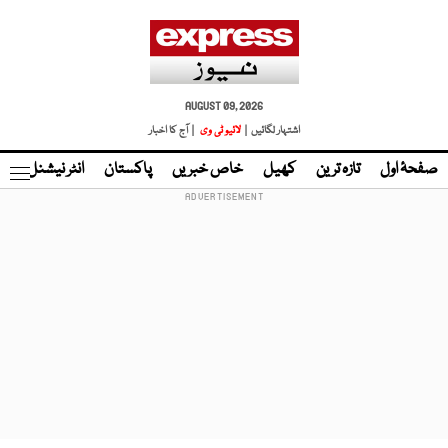
AUGUST 09, 2026
اشتہار لگائیں |
لائیو ٹی وی
| آج کا اخبار
صفحۂ اول
تازہ ترین
کھیل
خاص خبریں
پاکستان
انٹر نیشنل
ٹا