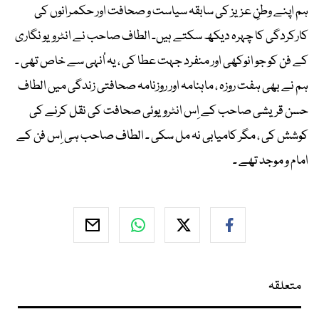
ہم اپنے وطنِ عزیز کی سابقہ سیاست و صحافت اور حکمرانوں کی
کارکردگی کا چہرہ دیکھ سکتے ہیں۔ الطاف صاحب نے انٹرویو نگاری
کے فن کو جو انوکھی اور منفرد جہت عطا کی ، یہ اُنہی سے خاص تھی ۔
ہم نے بھی ہفت روزہ ، ماہنامہ اور روزنامہ صحافتی زندگی میں الطاف
حسن قریشی صاحب کے اِس انٹرویوئی صحافت کی نقل کرنے کی
کوشش کی ، مگر کامیابی نہ مل سکی ۔ الطاف صاحب ہی اِس فن کے
امام و موجد تھے ۔
متعلقہ