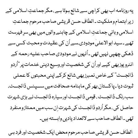
یہ روزنامہ اب بھی کراچی سے شائع ہوتا ہے ، مگر جماعتِ اسلامی کے
زیر اہتمام و ملکیت ۔ الطاف حسن قریشی صاحب مرحوم جماعتِ
اسلامی و بانیِ جماعتِ اسلامی کے چاہنے والوں میں بھی سرِ فہرست
تھے ۔ سید ابو الاعلیٰ مودودی ؒ سے اُن کی عقیدت و محبت کسی سے
ڈھکی چھپی نہیں تھی ۔ اُنہوں نے مودودی صاحب علیہ رحمہ کے
انٹرویوز بھی کیے اور اُن کی شخصیت اور وسیع دینی خدمات پر ’’اُردو
ڈائجسٹ‘‘ کے خاص نمبرز بھی شائع کرکے اپنی محبتوں کا عملی
ثبوت دیا ۔ پاکستان بھر کی ماہنامہ صحافت میں سسپنس ڈائجسٹ،
سب رنگ ڈائجسٹ ، قومی ڈائجسٹ اور سیارہ ڈائجسٹ نے بڑی شہرت
حاصل کی ، مگر اُردو ڈائجسٹ کی شہرت اِن سب میں ممتاز و منفرد
تھی ۔ الطاف صاحب سے لاتعداد یادیں وابستہ ہیں۔
الطاف حسن قریشی صاحب مرحوم محض ایک شخصیت اور فرد ہی