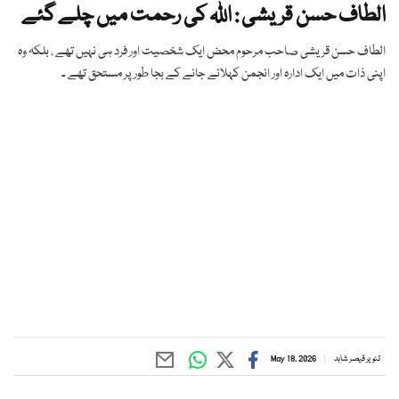
الطاف حسن قریشی : اللہ کی رحمت میں چلے گئے
الطاف حسن قریشی صاحب مرحوم محض ایک شخصیت اور فرد ہی نہیں تھے ، بلکہ وہ
اپنی ذات میں ایک ادارہ اور انجمن کہلائے جانے کے بجا طور پر مستحق تھے ۔
تنویر قیصر شاہد
May 18, 2026