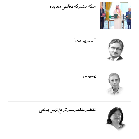
مکہ مشترکہ دفاعی معاہدہ
’’ جمہوریت‘‘
پسپائی
نقشے بدلنے سے تاریخ نہیں بدلتی