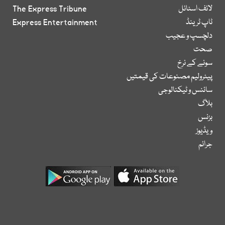
لائف اسٹائل
The Express Tribune
ٹاپ ٹرینڈ
Express Entertainment
دلچسپ و عجیب
صحت
سونے کے نرخ
پیٹرولیم مصنوعات کی قیمتیں
سائنس و ٹیکنالوجی
بلاگ
بزنس
ویڈیوز
جرائم