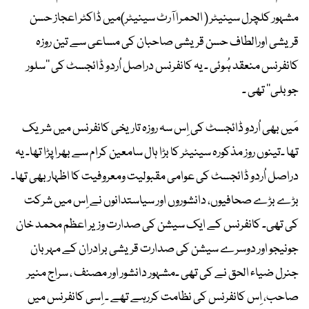
مشہور کلچرل سینیٹر ( الحمرا آرٹ سینیٹر)میں ڈاکٹر اعجاز حسن
قریشی اورالطاف حسن قریشی صاحبان کی مساعی سے تین روزہ
کانفرنس منعقد ہُوئی ۔ یہ کانفرنس دراصل اُردو ڈائجسٹ کی ’’سلور
جوبلی‘‘ تھی ۔
مَیں بھی اُردو ڈائجسٹ کی اِس سہ روزہ تاریخی کانفرنس میں شریک
تھا ۔تینوں روز مذکورہ سینیٹر کا بڑا ہال سامعین کرام سے بھرا پڑا تھا۔ یہ
دراصل اُردو ڈائجسٹ کی عوامی مقبولیت ومعروفیت کا اظہار بھی تھا۔
بڑے بڑے صحافیوں، دانشوروں اور سیاستدانوں نے اِس میں شرکت
کی تھی۔ کانفرنس کے ایک سیشن کی صدارت وزیر اعظم محمد خان
جونیجو اور دوسرے سیشن کی صدارت قریشی برادران کے مہربان
جنرل ضیاء الحق نے کی تھی ۔مشہور دانشور اور مصنف ، سراج منیر
صاحب، اِس کانفرنس کی نظامت کررہے تھے ۔ اِسی کانفرنس میں