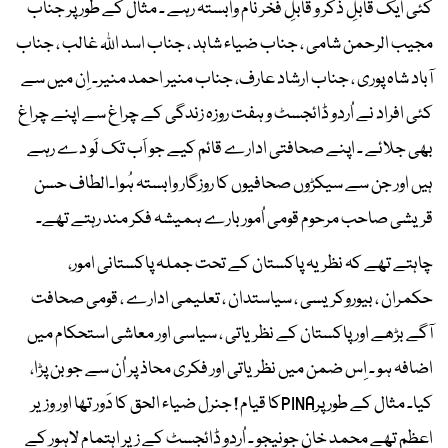
کئی ایک قابلِ ذکر و قابلِ فخر نام وابستہ رہے ۔ مثال کے طور پر جناب
مجیب الرحمن شامی ، جناب ضیاء شاہد ، جناب اسد اللہ غالب ، جناب
آباد شاہ پوری ، جناب ارشاد عارف، جناب منیر احمد منیر۔ اِن میں سے
کئی افراد نے اُردو ڈائجسٹ و ہفت روزہ زندگی کے چراغ سے اپنے چراغ
بھی جلائے ۔ اپنے صحافتی ادارے قائم کیے جو اَب تک لَو دے رہے
ہیں اور جن سے سیکڑوں صحافیوں کا روزگار وابستہ ہُوا۔الطاف حسن
قریشی صاحب مرحوم قومی اُمور بارے ہمیشہ فکر مند رہتے تھے۔
چاہتے تھے کہ نظریہ پاکستان کے تحت جملہ پاکستانی امور،
حکمران ، بیوروکریسی ، سیاستدان ، تعلیمی ادارے ، قومی صحافت
آگے بڑھے اور پاکستان کے نظریاتی ، سیاسی اور معاشی استحکام میں
اضافہ ہو ۔ اِس ضمن میں نظریاتی اور فکری محاذ پر اُن سے جو بن پڑا،
کیا۔ مثال کے طور پرPINAکا قیام ! جنرل ضیاء الحق کا دَور تھا اور وزیر
اعظم تھے محمد خان جونیجو ۔ اُردو ڈائجسٹ کے زیر اہتمام لاہور کے