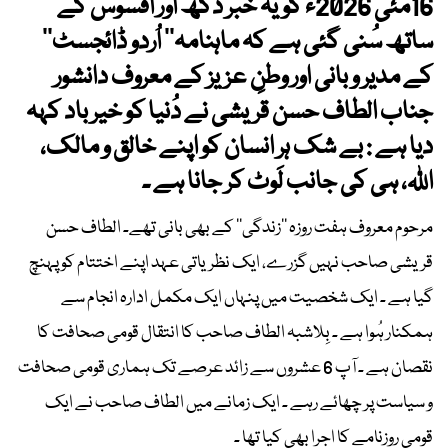
16مئی 2026ء کویہ خبر دُکھ اور افسوس کے
ساتھ سُنی گئی ہے کہ ماہنامہ’’ اُردو ڈائجسٹ‘‘
کے مدیر و بانی اور وطنِ عزیز کے معروف دانشور
جناب الطاف حسن قریشی نے دُنیا کو خیر باد کہہ
دیا ہے : بے شک ہر انسان کو اپنے خالق و مالک،
اللہ، ہی کی جانب لَوٹ کر جانا ہے ۔
مرحوم معروف ہفت روزہ ’’زندگی‘‘ کے بھی بانی تھے۔ الطاف حسن
قریشی صاحب نہیں گزرے، ایک نظریاتی عہد اپنے اختتام کو پہنچ
گیا ہے ۔ ایک شخصیت میں پنہاں ایک مکمل ادارہ انجام سے
ہمکنار ہُوا ہے ۔ بِلاشبہ الطاف صاحب کا انتقال قومی صحافت کا
نقصان ہے ۔ آپ 6 عشروں سے زائد عرصے تک ہماری قومی صحافت
و سیاست پر چھائے رہے ۔ ایک زمانے میں الطاف صاحب نے ایک
قومی روزنامے کا اجرا بھی کیا تھا ۔