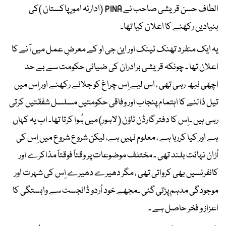
الطاف حسن قریشی صاحب نے PINA (ادارئہ امورِ پاکستان )کی
بنیادیں رکھنے کا اعلان کیا تھا۔
یہ ایک منفرد تھنک ٹینک اور این جی او کے معرضِ عمل میں آنے کا
اعلان تھا ۔ چونکہ قریشی برادران کی ضیائی حکومت سے بے حد
اچھی نبھ رہی تھی ، اس لیے اِس چراغ کو جلائے رکھنے اور اِس میں
تیل ڈالنے کا اہتمام پنجاب اور وفاقی حکومتیں مسلسل شفقتیں کرتی
رہی ہیں ۔اِس کا دفتر گارڈن ٹاؤن ( لاہور) میں ہُوا کرتا تھا۔ اب یہ کہاں
ہے اور کیا کررہا ہے ، معلوم نہیں ہے، لیکن شروع شروع میں اِس کی
اُڑان نہائت بلند تھی ۔ مختلف موضوعات پر وقتاً فوقتاً مذاکرے اور
کانفرنسیں بھی کرواتی تھی ، مگر دھیرے دھیرے اِس کی شہرت اور
موجودگی مدہم پڑتی گئی ۔مجھے خود اُردو ڈائجسٹ سے وابستگی کا
اعزاز و فخر حاصل ہے ۔