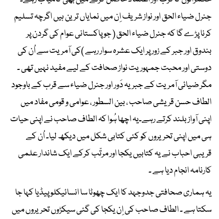
جنرل ضیاء الحق اور نواز شریف اِن میں نمایاں ترین ہیں اگرچہ تسلیم
کرنا پڑے گا کہ جنرل ضیاء الحق ( جو پاکستانی عوام کی گردن پر
بندوق اور جبر کے زور پر ایک عشرہ سوار رہے )کی آمریت سے اُن کی
دوستی اور محبت جمہوریت نواز صحافت کے لیے مفید نہیں تھی ۔
مگر ضیائی آمریت کے جبریہ دَور اور جنرل ضیاء سے قرب کے باوجود
الطاف حسن قریشی صاحب ، بین السطور ، عوامی و قومی مفاد میں
اپنی آوازبلند کرتے رہے۔یہ اچھا ہُوا کہ الطاف صاحب نے اپنی حیات
ہی میں اپنی تحریروں کو کئی کتابی شکل میں دیکھ لیا۔ اُن کے
قریبی احباب نے یہ کتابیں یکجا اور مرتّب کرکے ایک شاندار علمی
کارنامہ انجام دیا ہے ۔
یہ ہماری صحافتی جدوجہد کا ایک چھوٹا سا انسائیکلو پیڈیا کہا جا
سکتا ہے ۔ الطاف صاحب کی اِن یکجا کی گئی سیکڑوں تحریروں میں