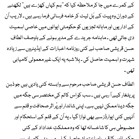
کے کمرے میں جا کر ملاحظہ کیا کہ ’’ہم کہاں کھڑے ہیں‘‘ لکھنے
کے دوران وہ پیٹ کے بَل لیٹ کر خامہ فرسائی فرما رہے ہیں ۔ لاریب اُن
کے اداریوں اور ماہانہ تجزیوں کو حکومتی ایوانوں میں خاصی اہمیت
دی جاتی تھی ۔ ماہنامہ جریدے کے مدیر ہونے کے باوصف الطاف
حسن قریشی صاحب نے کئی روزنامہ اخبارات کے ایڈیٹروں سے زیادہ
شہرت و اہمیت حاصل کی ۔ بِلا شبہ یہ ایک غیر معمولی کامیابی
تھی ۔
الطاف حسن قریشی صاحب مرحوم سے وابستہ کئی یادیں ہیں جو ذہن
پر یلغار کیے آ رہی ہیں ۔ سب کو اِس کالم کی مختصر سی جگہ میں
جگہ دینا ممکن نہیں ہے۔ اپنی شاندار اور پُر اثر صحافت و قلم سے
اُنہیں کئی ایوارڈز سے بھی نوازا گیا ۔ یہ اُن کے قلم کے استحکام اور
مضبوطی ہی کا شاخسانہ تھا کہ وہ مملکتِ خداداد کے کئی
حکمرانوں کا قرب اور اعتماد حاصل کرنے میں بھی کامیاب رہے۔