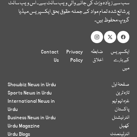
سب سے زیادہ وزٹ کی جانے والی ویب سائٹ ہے۔ اس ویب سائٹ
پر شائع شدہ تمام مواد کے جملہ حقوق بحق ایکسپریس میڈیا
گروپ محفوظ ہیں۔
ایکسپریس
ضابطہ
Privacy
Contact
کے بارے
اخلاق
Policy
Us
میں
صفحۂ اول
Showbiz News in Urdu
تازہ ترین
Sports News in Urdu
غزہ لہو لہو
International News in
پاکستان
Urdu
انٹر نیشنل
Business News in Urdu
کھیل
Urdu Magazine
انٹرٹینمنٹ
Urdu Blogs