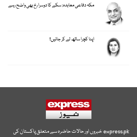
مکہ دفاعی معاہدہ: سکے کا دوسرا رخ بھی واضح رہے
اپنا کچرا ساتھ لے کر جائیں!
express.pk
خبروں اور حالات حاضرہ سے متعلق پاکستان کی