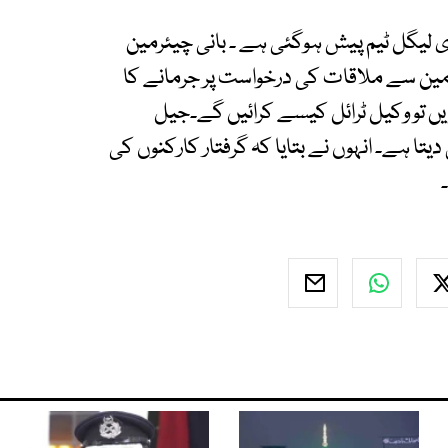
لیگل ٹیم پیش ہوگئی ہے ۔ بانی چیئرمین
رمین سے ملاقات کی درخواست پر جرمانے کا
ں تو وکیل ٹرائل کیسے کرائیں گے۔جیل
تا ہے۔ انہوں نے بتایا کہ گرفتار کارکنوں کی