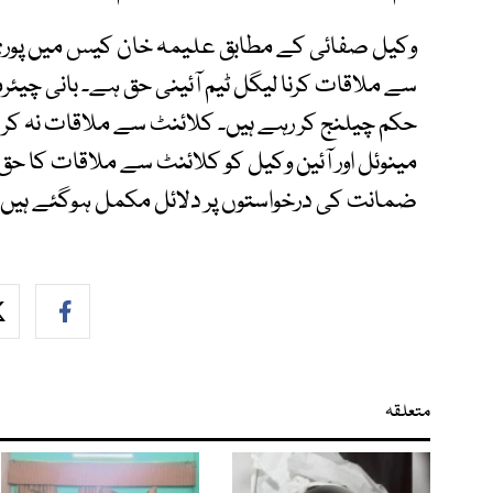
وکیل صفائی کے مطابق علیمہ خان کیس میں پوری 
سے ملاقات کرنا لیگل ٹیم آئینی حق ہے۔ بانی چیئ
حکم چیلنج کر رہے ہیں۔ کلائنٹ سے ملاقات نہ کری
مینوئل اور آئین وکیل کو کلائنٹ سے ملاقات کا حق دی
ضمانت کی درخواستوں پر دلائل مکمل ہوگئے ہیں۔
متعلقہ