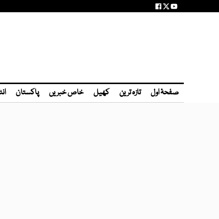
صفحۂ اول
تازہ ترین
کھیل
خاص خبریں
پاکستان
انٹ