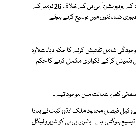
انسداد دہشت گردی عدالت کے جج امجد علی شاہ کے روبرو بشریٰ بی بی کے خلاف 26 نومبر کے
بوری ضمانتوں میں توسیع کرتے ہوئے
 موجودگی شامل تفتیش کرنے کا حکم دیا۔ علاوہ
مل تفتیش کرکے انکوائری مکمل کرنے کا حکم
 صفائی کمرہ عدالت میں موجود تھے۔
کے وکیل فیصل محمود ملک ایڈووکیٹ نے بتایا
کی عبوری ضمانت میں 9 جون تک توسیع ہوگئی ہے۔ بشریٰ بی بی کو شوہر و لیگل