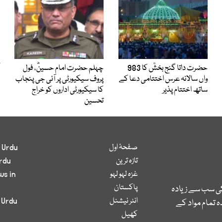
حضرت داتا گنج بخشؒ کا 983
چہلم حضرت امام حسینؓ، فول
واں سالانہ عرس اختتامی دعا کے
پروف سیکیورٹی پر آئی جی پنجاب
ساتھ اختتام پذیر
کا سیکیورٹی اداروں کو خراج
تحسین
صفحۂ اول
 Urdu
تازہ ترین
rdu
غزہ لہو لہو
ws in
پاکستان
کی سب سے زیادہ
انٹر نیشنل
 Urdu
 تمام مواد کے
کھیل