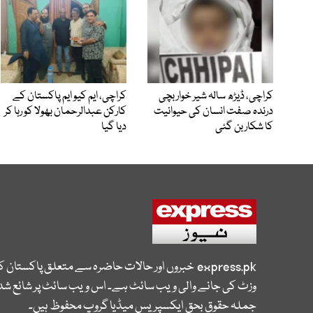
کراچی، ڈیڑھ سالہ شیر خوار بچی
کراچی، ایم کیو ایم پاکستان کے
درندہ صفت انسان کی حیوانیت
کارکن عبدالرحمان بھولا کو رہا کر
کا شکار بن گئی
دیا گیا
express.pk
خبروں اور حالات حاضرہ سے متعلق پاکستان 
وزٹ کی جانے والی ویب سائٹ ہے۔ اس ویب سائٹ پر شائع شدہ
جملہ حقوق بحق ایکسپریس میڈیا گروپ محفوظ ہیں۔