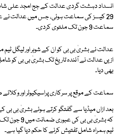
29 کیسز کی سماعت ہوئی، جس میں عدالت نے ع
سماعت 9 جون تک ملتوی کردی۔
عدالت نے بشریٰ بی بی کو ان کے شوہر اور لیگل ٹیم
ازیں عدالت نے آئندہ تاریخ تک بشریٰ بی بی کو شا
بھی دیا۔
سماعت کے موقع پر سرکاری پراسیکیوٹر اور وکلائے
بعد ازاں میڈیا سے گفتگو کرتے ہوئے بشریٰ بی بی 
کہ بشریٰ بی بی 
ٹیم ہمراہ شامل تفتیش کرنے کا حکم دیا گیا ہے۔