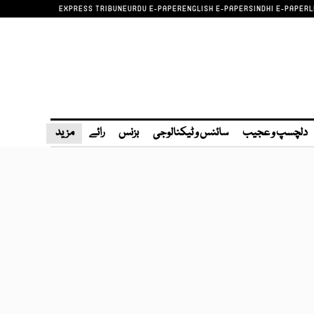
EXPRESS TRIBUNE
URDU E-PAPER
ENGLISH E-PAPER
SINDHI E-PAPER
L
دلچسپ و عجیب
سائنس و ٹیکنالوجی
بزنس
رائے
مزید