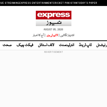
IVE STREAMING
EXPRESS ENTERTAINMENT
CRICKET PAKISTAN
TODAY'S PAPER
AUGUST 05, 2026
اشتہار لگائیں |
لائیو ٹی وی
| آج کا اخبار
ر نیشنل
ٹاپ ٹرینڈ
انٹرٹینمنٹ
لائف اسٹائل
فیکٹ چیک
صحت