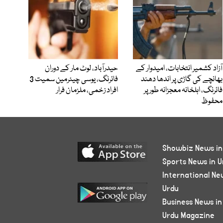
آزاد کشمیر انتخابات، امیدوار کے
حیدرآباد، لوٹ مار کے دوران
بھانچے کی گاڑی پر اندھا دھند
فائرنگ، یوسی چیئرمین سمیت 3
فائرنگ، اہلخانہ معجزانہ طور پر
افراد زخمی، ملزمان فرار
محفوظ
Showbiz News in
Sports News in U
International Ne
Urdu
Business News in
Urdu Magazine