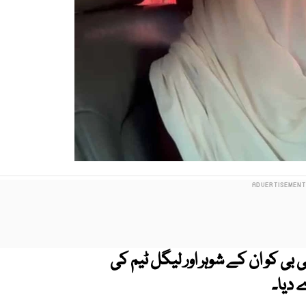
ریٰ بی بی کو ان کے شوہر اور لیگل ٹیم کی
دیا۔