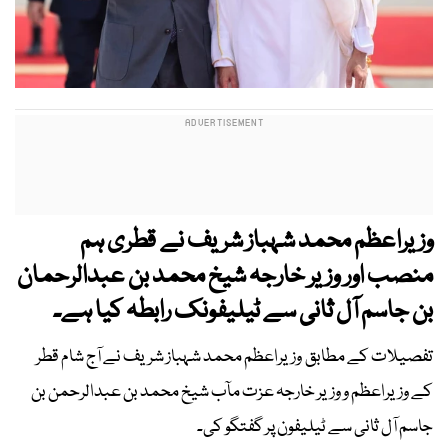
وزیراعظم محمد شہباز شریف نے قطری ہم
منصب اور وزیر خارجہ شیخ محمد بن عبدالرحمان
بن جاسم آل ثانی سے ٹیلیفونک رابطہ کیا ہے۔
تفصیلات کے مطابق وزیراعظم محمد شہباز شریف نے آج شام قطر
کے وزیراعظم و وزیر خارجہ عزت مآب شیخ محمد بن عبدالرحمن بن
جاسم آل ثانی سے ٹیلیفون پر گفتگو کی۔