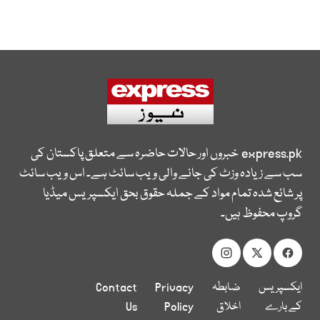
express.pk
خبروں اور حالات حاضرہ سے متعلق پاکستان کی
سب سے زیادہ وزٹ کی جانے والی ویب سائٹ ہے۔ اس ویب سائٹ
پر شائع شدہ تمام مواد کے جملہ حقوق بحق ایکسپریس میڈیا
گروپ محفوظ ہیں۔
ایکسپریس
ضابطہ
Privacy
Contact
کے بارے
اخلاق
Policy
Us