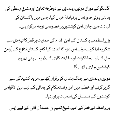
گفتگو کے دوران دونوں رہنماؤں نے دوطرفہ تعاون اور مشرقِ وسطیٰ کی
بدلتی ہوئی صورتحال پر تبادلۂ خیال کیا، جس میں پاکستان کی
قیادت میں جاری امن کوششوں پر خصوصی توجہ مرکوز رہی۔
وزیراعظم نے پاکستان کے امن اقدام کی حمایت پر قطر کا تہہِ دل سے
شکریہ ادا کرتے ہوئے اس عزم کا اعادہ کیا کہ پاکستان تنازع کے پُرامن
حل کے لیے مذاکرات اور سفارت کاری کے ذریعے اپنی بھرپور
کوششیں جاری رکھے گا۔
دونوں رہنماؤں نے جنگ بندی کو برقرار رکھنے، مزید کشیدگی سے
گریز کرنے اور خطے میں امن و استحکام کی بحالی کے لیے بین الاقوامی
کوششوں کے تسلسل کی اہمیت پر زور دیا۔
وزیراعظم نے قطر کے امیر، شیخ تمیم بن حمد آل ثانی کے لیے اپنی