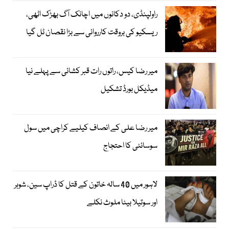
راولپنڈی، دو دکانوں میں اچانک آگ بھڑک اٹھی،
ریسکیو کی بروقت کارروائی سے بڑا نقصان ٹل گیا
میر رضا کیس، راتوں رات قبر کشائی سے پہلے نیا
میڈیکل بورڈ تشکیل
میر رضا علی کے انصاف کیلیے کراچی میں سول
سوسائٹی کا احتجاج
لاہور میں 40 سالہ خاتون کے قتل کا ڈراپ سین، شوہر
اور سوتیلا بیٹا ملوث نکلے