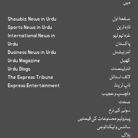
میں
صفحۂ اول
Showbiz News in Urdu
تازہ ترین
Sports News in Urdu
غزہ لہو لہو
International News in
پاکستان
Urdu
انٹر نیشنل
Business News in Urdu
کھیل
Urdu Magazine
انٹرٹینمنٹ
Urdu Blogs
لائف اسٹائل
The Express Tribune
ٹاپ ٹرینڈ
Express Entertainment
دلچسپ و عجیب
صحت
سونے کے نرخ
پیٹرولیم مصنوعات کی قیمتیں
سائنس و ٹیکنالوجی
بلاگ