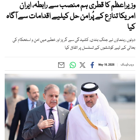
وزیراعظم کا قطری ہم منصب سے رابطہ، ایران
امریکا تنازع کے پُرامن حل کیلیے اقدامات سے آگاہ
کیا
دونوں رہنماؤں نے جنگ بندی، کشیدگی سے گریز اور خطے میں امن و استحکام کی
بحالی کے لیے کوششوں کے تسلسل پر اتفاق کیا
ویب ڈیسک
May 18, 2026