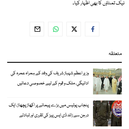
نیک تمناؤں کا بھی اظہار کیا۔
متعلقہ
وزیر اعظم شہباز شریف کی وفد کے ہمراہ عمرہ کی
ادائیگی، ملک و قوم کے لیے خصوصی دعائیں
پنجاب پولیس میں بڑے پیمانے پر اکھاڑ پچھاڑ، ایک
درجن سے زائد ڈی ایس پیز کی تقرری اور تبادلے