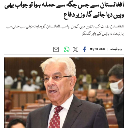
افغانستان سے جس جگہ سے حملہ ہوا تو جواب بھی
وہیں دیا جائے گا، وزیر دفاع
افغانستان بھارت کے ہاتھوں میں کھیل رہا ہے، افغانستان کو ہدایت دہلی سے ملتی ہے،
پارلیمنٹ ہاؤس کے باہر گفتگو
ویب ڈیسک
May 18, 2026