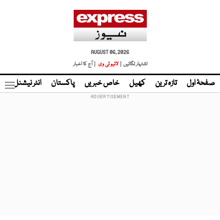
AUGUST 06, 2026
اشتہار لگائیں |
لائیو ٹی وی
| آج کا اخبار
صفحۂ اول
تازہ ترین
کھیل
خاص خبریں
پاکستان
انٹر نیشنل
ٹا