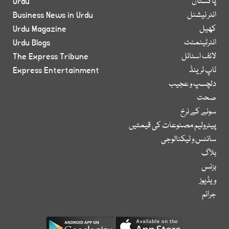
پاکستان
Urdu
انٹر نیشنل
Business News in Urdu
کھیل
Urdu Magazine
انٹرٹینمنٹ
Urdu Blogs
لائف اسٹائل
The Express Tribune
ٹاپ ٹرینڈ
Express Entertainment
دلچسپ و عجیب
صحت
سونے کے نرخ
پیٹرولیم مصنوعات کی قیمتیں
سائنس و ٹیکنالوجی
بلاگ
بزنس
ویڈیوز
جرائم