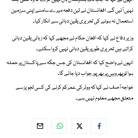
نہیں آئیں گے، افغانستان نے تین دفعہ میرے سامنے اپنی سرزمین
استعمال نہ ہونے کی تحریری یقین دہانی سے انکار کیا۔
وزیر دفاع نے کہا کہ افغان حکام نے مجھے کہا کہ زبانی یقین دہانی
کراتے ہیں تحریری طور پر یقین دہانی نہیں کروا سکتے۔
انہوں نے واضح کیا کہ افغانستان کی جس جگہ سے پاکستان پر حملہ
ہوا تو پھر وہیں پر بھرپور جواب دیا جائے گا۔
خواجہ آصف نے کہاکہ ووٹر کی عمرکم کرنے کی کسی تجویز سے
متعلق مجھے معلوم نہیں ہے۔