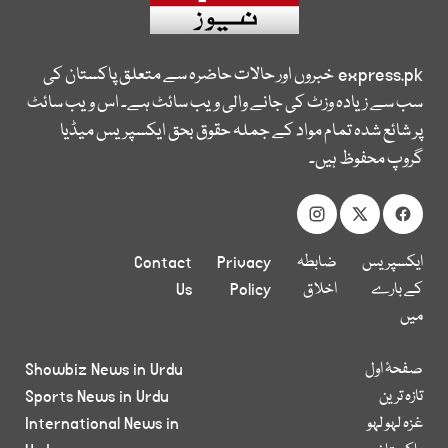
express.pk
خبروں اور حالات حاضرہ سے متعلق پاکستان کی
سب سے زیادہ وزٹ کی جانے والی ویب سائٹ ہے۔ اس ویب سائٹ
پر شائع شدہ تمام مواد کے جملہ حقوق بحق ایکسپریس میڈیا
گروپ محفوظ ہیں۔
ایکسپریس
ضابطہ
Privacy
Contact
کے بارے
اخلاق
Policy
Us
میں
صفحۂ اول
Showbiz News in Urdu
تازہ ترین
Sports News in Urdu
غزہ لہو لہو
International News in