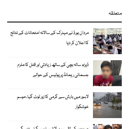
متعلقہ
مردان بورڈ نے میٹرک کے سالانہ امتحانات کے نتائج
کا اعلان کر دیا
ڈیڑھ سالہ بچی کے ساتھ زیادتی اور قتل کا ملزم
جسمانی ریمانڈ پر پولیس کے حوالے
لاہور میں بارش سے گرمی کا زور ٹوٹ گیا، موسم
خوشگوار