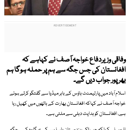
وفاقی وزیردفاع خواجہ آصف نے کہاہے کہ
افغانستان کی جس جگہ سے ہم پر حملہ ہوگا ہم
بھر پور جواب دیں گے۔
اسلام آباد میں پارلیمنٹ ہاؤس کے باہر میڈیا سے گفتگو کرتے ہوئے
خواجہ آصف نے کہاکہ افغانستان بھارت کے ہاتھوں میں کھیل رہا
ہے، افغانستان کو ہدایت دہلی سے ملتی ہے۔
انہوں نے کہا کہ جب تک ہندوستان ہاں نہیں کرے گا وہ کسی جگہ