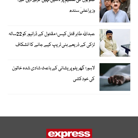
صوبوں کی تقسیم پر لاشیں نہیں گرنے دیں گے،
وزیراعلیٰ سندھ
عبداللہ طاہر قتل کیس؛ مقتول کے ڈرائیور کو 22سالہ
لڑکی کے ذریعے ہنی ٹریپ کیے جانے کا انشکاف
لاہور؛ گھریلو پریشانی کے باعث شادی شدہ خاتون
کی خودکشی