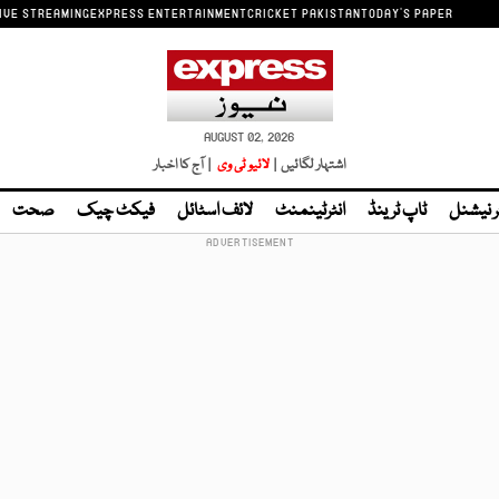
IVE STREAMING
EXPRESS ENTERTAINMENT
CRICKET PAKISTAN
TODAY'S PAPER
AUGUST 02, 2026
اشتہار لگائیں |
لائیو ٹی وی
| آج کا اخبار
ر نیشنل
ٹاپ ٹرینڈ
انٹرٹینمنٹ
لائف اسٹائل
فیکٹ چیک
صحت