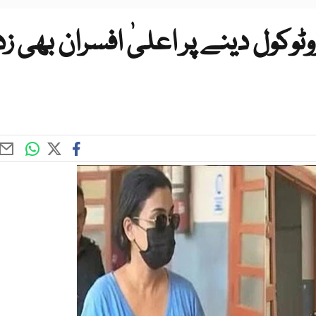
وکول دینے پر اعلیٰ افسران بھی زد