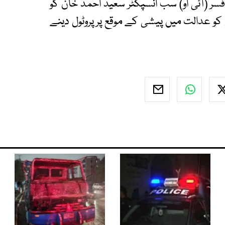
فسر (آئی او) سب انسپکٹر سعید احمد خان کو
کو عدالت میں پیشی کے موقع پر پروٹول دینے