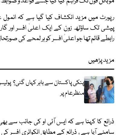
موبائل فون تک فراہم کیا گیا جسے قواعد و ضوابط 
رپورٹ میں مزید انکشاف کیا گیا ہے کہ انمول 
پیشی تک ساؤتھ زون کے ایک اعلیٰ افسر اور گا
رابطے قائم تھا جو اعلیٰ افسر کو ہر لمحے کی صورتحال
مزید پڑھیں
پنکی پاکستان سے باہر کہاں گئی؟ پولیس
منظرعام پر
ذرائع کا کہنا ہے کہ ایس آئی او کی جانب سے بھی 
سامنے آیا ہے ، ذرائع کے مطابق انکوائری افسر ک