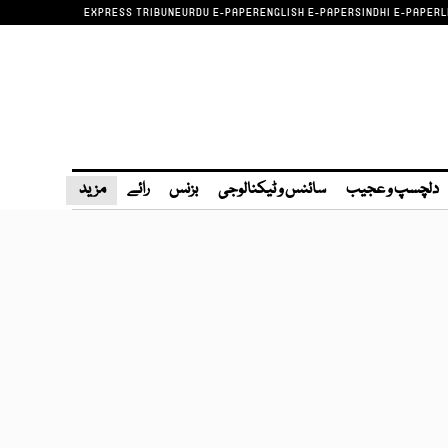
EXPRESS TRIBUNE
URDU E-PAPER
ENGLISH E-PAPER
SINDHI E-PAPER
L
دلچسپ و عجیب
سائنس و ٹیکنالوجی
بزنس
رائے
مزید