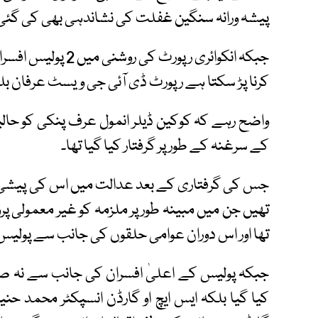
پیشہ ورانہ سنگین غفلت کی نشاندہی بھی کی گئی
جبکہ انکوائری رپورٹ 
کرنا پڑ سکتا ہے رپورٹ ڈی آئی جی ویسٹ عرفان ب
واضح رہے کہ کوکین ڈیلر انمول عرف پنکی کو حا
کے سرغنہ کے طور پر گرفتار کیا گیا تھا۔
جس کی گرفتاری کے بعد عدالت میں اس کی پیشی کی و
تھیں جن میں مبینہ طور پر ملزمہ کو غیر معمولی پروٹ
تھا اور اس دوران عوامی حلقوں کی جانب سے پولیس کو 
جبکہ پولیس کے اعلیٰ افسران کی جانب سے نہ صرف
کیا گیا بلکہ ایس ایچ او گارڈن انسپکٹر محمد حنی