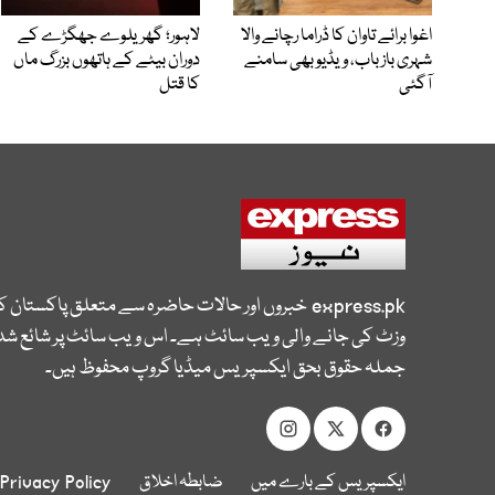
اغوا برائے تاوان کا ڈراما رچانے والا
لاہور؛ گھریلوے جھگڑے کے
شہری بازباب، ویڈیو بھی سامنے
دوران بیٹے کے ہاتھوں بزرگ ماں
آگئی
کا قتل
express.pk
خبروں اور حالات حاضرہ سے متعلق پاکستان 
وزٹ کی جانے والی ویب سائٹ ہے۔ اس ویب سائٹ پر شائع شدہ
جملہ حقوق بحق ایکسپریس میڈیا گروپ محفوظ ہیں۔
ایکسپریس کے بارے میں
ضابطہ اخلاق
Privacy Policy