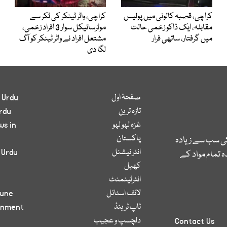
کراچی، قصبہ کالونی میں پولیس
کراچی، واٹر ٹینکر کی ٹکر سے
مقابلہ، ایک ڈاکو زخمی حالت
موٹرسائیکل سوار 3 افراد زخمی،
میں گرفتار، ساتھی فرار
مشتعل افراد نے واٹر ٹینکر کو آگ
لگا دی
صفحۂ اول
 Urdu
تازہ ترین
rdu
غزہ لہو لہو
ws in
پاکستان
کی سب سے زیادہ
انٹر نیشنل
 Urdu
 تمام مواد کے
کھیل
انٹرٹینمنٹ
لائف اسٹائل
bune
ٹاپ ٹرینڈ
inment
دلچسپ و عجیب
Contact Us