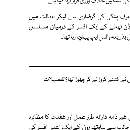
کی سنگین خلاف ورزی قرار دیا گیا ہے۔
عرف پنکی کی گرفتاری سے لیکر عدالت میں
رڈن تھانے کے ایک افسر کے درمیان مسلسل
 بذریعہ واٹس ایپ پہنچا رہا تھا۔
 نے کتنے کروڑ لے کر چھوڑا تھا؟ تفصیلات
غیر ذمہ دارانہ طرز عمل اور غفلت کا مظاہرہ
ی جانب سے ساؤتھ زون کے ایک اعلیٰ افسر کی