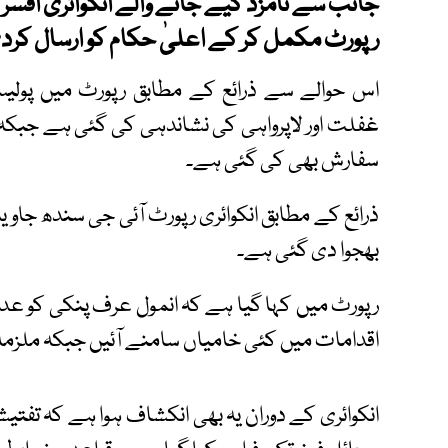
جانب سے نامزد کیے جانے والے انکوائری افسر
رپورٹ مکمل کر کے اعلیٰ حکام کو ارسال کرد
اس حوالے سے ذرائع کے مطابق رپورٹ میں پولیس
غفلت اور لاپرواہی کی نشاندہی کی گئی ہے جبکہ
سفارش بھی کی گئی ہے۔
ذرائع کے مطابق انکوائری رپورٹ آئی جی سندھ جاوید
بھجوا دی گئی ہے۔
رپورٹ میں کہا گیا ہے کہ انمول عرف پنکی کو ع
اقدامات میں کئی خامیاں سامنے آئیں جبکہ ملزمہ
انکوائری کے دوران یہ بھی انکشاف ہوا ہے کہ تف