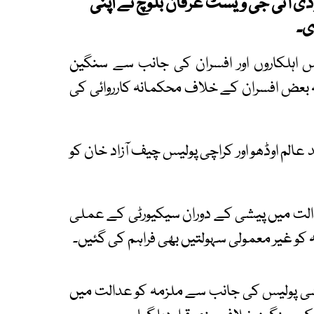
 ڈی آئی جی ویسٹ عرفان بلوچ نے اپنی
ی۔
 اہلکاروں اور افسران کی جانب سے سنگین
 بعض افسران کے خلاف محکمانہ کارروائی کی
 عالم اوڈھو اور کراچی پولیس چیف آزاد خان کو
دالت میں پیشی کے دوران سیکیورٹی کے عملی
 کو غیر معمولی سہولتیں بھی فراہم کی گئیں۔
تیشی پولیس کی جانب سے ملزمہ کو عدالت میں