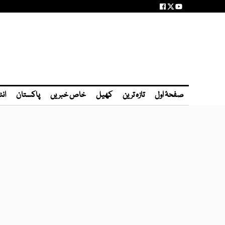
صفحۂ اول
تازہ ترین
کھیل
خاص خبریں
پاکستان
انٹ