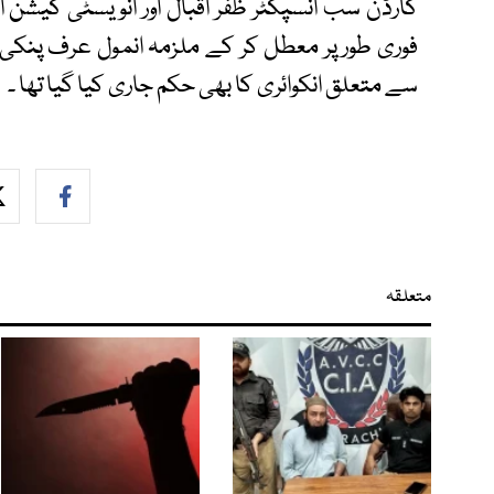
گارڈن سب انسپکٹر ظفر اقبال اور انویسٹی گیشن ا
فوری طور پر معطل کر کے ملزمہ انمول عرف پنکی 
سے متعلق انکوائری کا بھی حکم جاری کیا گیا تھا ۔
متعلقہ