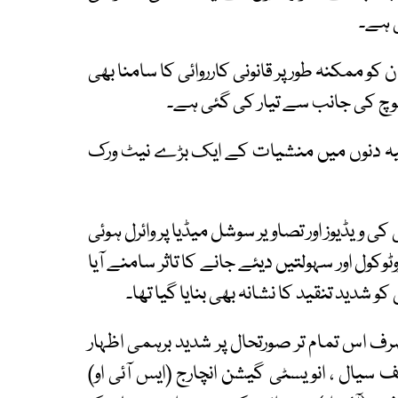
 ہے۔
کی روشنی میں 2 پولیس افسران کو ممکنہ طور پر قانونی کارروائی کا سامنا بھی
لوچ کی جانب سے تیار کی گئی ہے۔
لیہ دنوں میں منشیات کے ایک بڑے نیٹ ورک
یڈیوز اور تصاویر سوشل میڈیا پر وائرل ہوئی
وکول اور سہولتیں دیئے جانے کا تاثر سامنے آیا
شدید تنقید کا نشانہ بھی بنایا گیا تھا۔
 اس تمام تر صورتحال پر شدید برہمی اظہار
ف سیال ، انویسٹی گیشن انچارج (ایس آئی او)