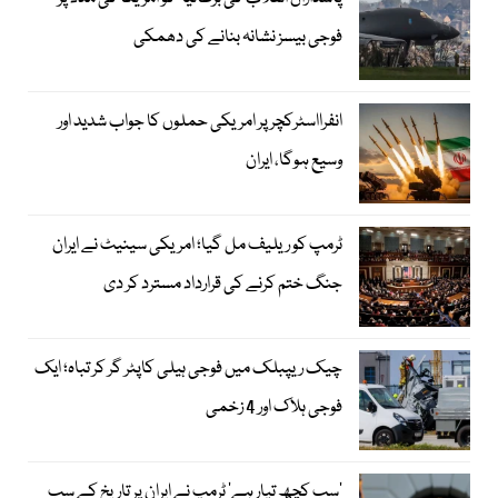
فوجی بیسز نشانہ بنانے کی دھمکی
انفرااسٹرکچر پر امریکی حملوں کا جواب شدید اور
وسیع ہوگا، ایران
ٹرمپ کو ریلیف مل گیا؛ امریکی سینیٹ نے ایران
جنگ ختم کرنے کی قرارداد مسترد کر دی
چیک ریپبلک میں فوجی ہیلی کاپٹر گر کر تباہ؛ ایک
فوجی ہلاک اور 4 زخمی
’سب کچھ تیار ہے‘ ٹرمپ نے ایران پر تاریخ کے سب