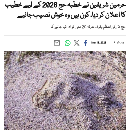
حرمین شریفین نے خطبہ حج 2026 کے لیے خطیب
کا اعلان کر دیا، کون ہیں وہ خوش نصیب جانیے
حج کا رکن اعظم وقوف عرفہ 26 مئی کو ادا کیا جائے گا
ویب ڈیسک
May 19, 2026