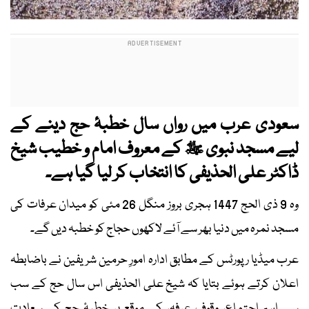
سعودی عرب میں رواں سال خطبۂ حج دینے کے
لیے مسجد نبوی ﷺ کے معروف امام و خطیب شیخ
ڈاکٹر علی الحذیفی کا انتخاب کر لیا گیا ہے۔
وہ 9 ذی الحج 1447 ہجری بروز منگل 26 مئی کو میدان عرفات کی
مسجد نمرہ میں دنیا بھر سے آئے لاکھوں حجاج کو خطبہ دیں گے۔
عرب میڈیا رپورٹس کے مطابق ادارہ امورِ حرمین شریفین نے باضابطہ
اعلان کرتے ہوئے بتایا کہ شیخ علی الحذیفی اس سال حج کے سب
سے اہم اجتماع، وقوف عرفہ، کے موقع پر خطبۂ حج کی سعادت