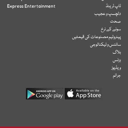
ٹاپ ٹرینڈ
Express Entertainment
دلچسپ و عجیب
صحت
سونے کے نرخ
پیٹرولیم مصنوعات کی قیمتیں
سائنس و ٹیکنالوجی
بلاگ
بزنس
ویڈیوز
جرائم