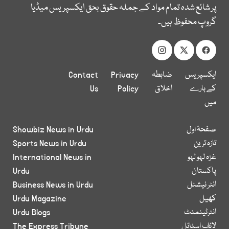
پر شائع شدہ تمام مواد کے جملہ حقوق بحق ایکسپریس میڈیا
گروپ محفوظ ہیں۔
ایکسپریس
ضابطہ
Privacy
Contact
کے بارے
اخلاق
Policy
Us
میں
صفحۂ اول
Showbiz News in Urdu
تازہ ترین
Sports News in Urdu
غزہ لہو لہو
International News in
پاکستان
Urdu
انٹر نیشنل
Business News in Urdu
کھیل
Urdu Magazine
انٹرٹینمنٹ
Urdu Blogs
لائف اسٹائل
The Express Tribune