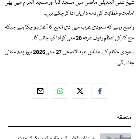
شیخ علی الحذیفی ماضی میں مسجد قبا اور مسجد الحرام میں بھی
امامت و خطابت کی ذمہ داریاں ادا کر چکے ہیں۔
واضح رہے کہ سعودی عرب میں ذی الحج کا آغاز ہو چکا ہے جبکہ
حج کا رکن اعظم وقوف عرفہ 26 مئی کو ادا کیا جائے گا۔
سعودی حکام کے مطابق عیدالاضحیٰ 27 مئی 2026 بروز بدھ منائی
جائے گی۔
متعلقہ
پاسداران انقلاب کی برطانیہ کو امریکا کی مدد پر