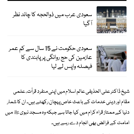
سعودی عرب میں ذوالحجہ کا چاند نظر
آگیا
سعودی حکومت نے 15 سال سے کم عمر
عازمین کی حج روانگی پر پابندی کا
فیصلہ واپس لے لیا
شیخ ڈاکٹر علی الحذیفی عالم اسلام میں اپنی منفرد قرأت، علمی
مقام اور دینی خدمات کے باعث خاص پہچان رکھتے ہیں۔ ان کا شمار
دنیا کے ممتاز قراء کرام میں کیا جاتا ہے جبکہ وہ مسجد نبوی ﷺ میں
امامت کے فرائض بھی انجام دے رہے ہیں۔