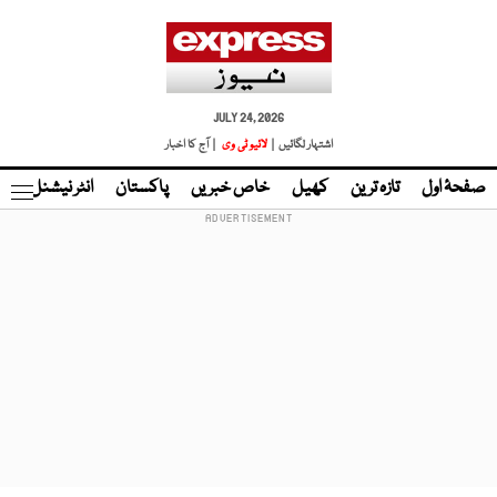
JULY 24, 2026
اشتہار لگائیں |
لائیو ٹی وی
| آج کا اخبار
صفحۂ اول
تازہ ترین
کھیل
خاص خبریں
پاکستان
انٹر نیشنل
ٹا