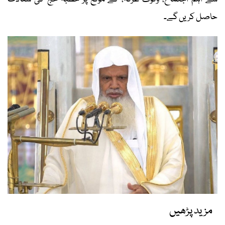
حاصل کریں گے۔
مزید پڑھیں