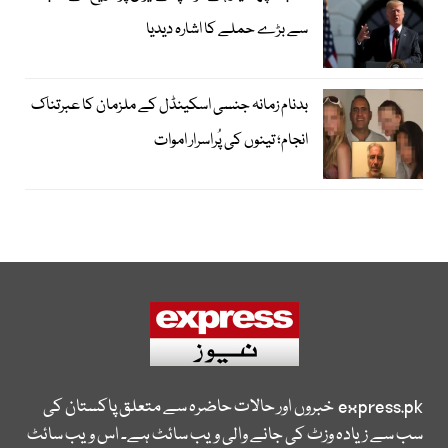
سے بڑے حملے کا اشارہ دیدیا
بدنام زمانہ جنسی اسکینڈل کے ملزمان کا عبرتناک
انجام؛ تینوں کی پُراسرار اموات
express.pk
خبروں اور حالات حاضرہ سے متعلق پاکستان کی
سب سے زیادہ وزٹ کی جانے والی ویب سائٹ ہے۔ اس ویب سائٹ