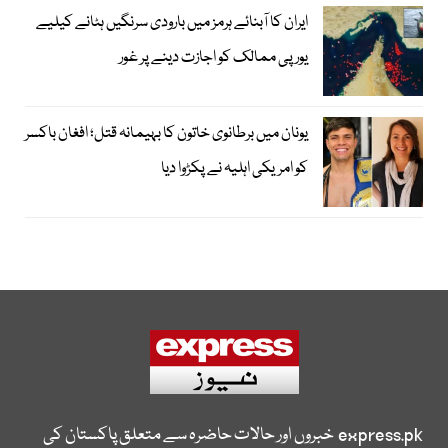
ایران کا آبنائے ہرمز میں بارودی سرنگیں ہٹانے کیلیے
یورپی ممالک کو اجازت دینے پر غور
یونان میں برطانوی خاتون کا بہیمانہ قتل؛ افغان باکسر
کو امریکی اہلیہ نے پکڑوا دیا
express.pk
خبروں اور حالات حاضرہ سے متعلق پاکستان کی