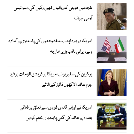
غزہ میں فوجی کارروائیاں نہیں رکیں گی، اسرائیلی
آرمی چیف
امریکا دوبارہ اپنے سابقہ وعدوں کی پاسداری پر آمادہ
ہے، ایرانی نائب وزیر خارجہ
یوکرین کی سفیر برائے امریکا پر کرپشن الزامات پر فرد
جرم عائد؛ لاکھوں ڈالرز کے اثاثے
امریکا نے ایرانی قدس فورس سے تعلق پر’فلائی
بغداد‘پر عائد کی گئی پابندیاں ختم کردیں