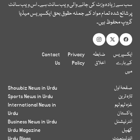
سب سے زیادہ وزٹ کی جانے والی ویب سائٹ ہے۔ اس ویب سائٹ
پر شائع شدہ تمام مواد کے جملہ حقوق بحق ایکسپریس میڈیا
گروپ محفوظ ہیں۔
ایکسپریس
ضابطہ
Privacy
Contact
کے بارے
اخلاق
Policy
Us
میں
صفحۂ اول
Showbiz News in Urdu
تازہ ترین
Sports News in Urdu
غزہ لہو لہو
International News in
پاکستان
Urdu
انٹر نیشنل
Business News in Urdu
کھیل
Urdu Magazine
انٹرٹینمنٹ
Urdu Blogs