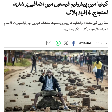
کینیا میں پیٹرولیم قیمتوں میں اضافے پر شدید
احتجاج، 4 افراد ہلاک
مظاہروں کے باعث دارالحکومت ںیروبی سمیت مختلف شہروں میں ٹرانسپورٹ کا نظام
شدید متاثر ہوا اور کئی سڑکیں بند رہیں
ویب ڈیسک
May 19, 2026