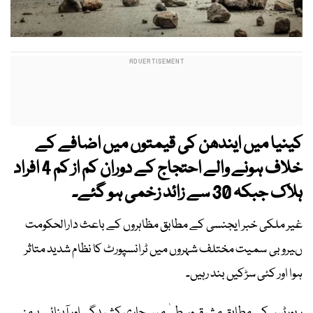
کینیا میں ایندھن کی قیمتوں میں اضافے کے
خلاف ہونے والے احتجاج کے دوران کم از کم 4 افراد
ہلاک جبکہ 30 سے زائد زخمی ہو گئے۔
غیر ملکی خبر ایجنسی کے مطابق مظاہروں کے باعث دارالحکومت
ںیروبی سمیت مختلف شہروں میں ٹرانسپورٹ کا نظام شدید متاثر
ہوا اور کئی سڑکیں بند رہیں۔
رپورٹس کے مطابق مشرقِ وسطیٰ میں جاری کشیدگی اور آبنائے ہرمز