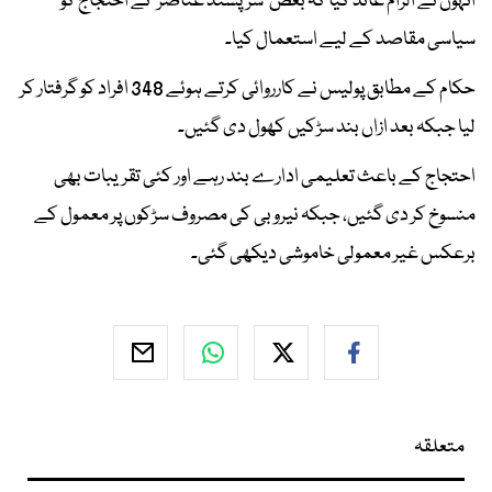
انہوں نے الزام عائد کیا کہ بعض ’شرپسند عناصر‘ نے احتجاج کو
سیاسی مقاصد کے لیے استعمال کیا۔
حکام کے مطابق پولیس نے کارروائی کرتے ہوئے 348 افراد کو گرفتار کر
لیا جبکہ بعد ازاں بند سڑکیں کھول دی گئیں۔
احتجاج کے باعث تعلیمی ادارے بند رہے اور کئی تقریبات بھی
منسوخ کر دی گئیں، جبکہ نیروبی کی مصروف سڑکوں پر معمول کے
برعکس غیر معمولی خاموشی دیکھی گئی۔
متعلقہ