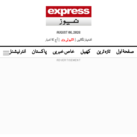
AUGUST 06, 2026
اشتہار لگائیں |
لائیو ٹی وی
| آج کا اخبار
صفحۂ اول
تازہ ترین
کھیل
خاص خبریں
پاکستان
انٹر نیشنل
ٹا