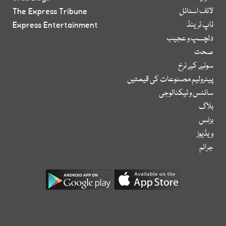
لائف اسٹائل
The Express Tribune
ٹاپ ٹرینڈ
Express Entertainment
دلچسپ و عجیب
صحت
سونے کے نرخ
پیٹرولیم مصنوعات کی قیمتیں
سائنس و ٹیکنالوجی
بلاگ
بزنس
ویڈیوز
جرائم