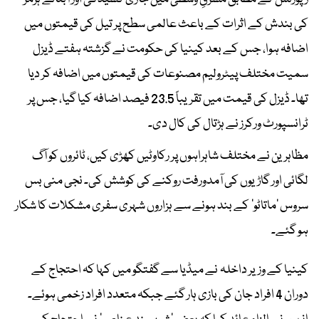
کی بندش کے اثرات کے باعث عالمی سطح پر تیل کی قیمتوں میں
اضافہ ہوا، جس کے بعد کینیا کی حکومت نے گزشتہ ہفتے ڈیزل
سمیت مختلف پیٹرولیم مصنوعات کی قیمتوں میں اضافہ کر دیا
تھا۔ ڈیزل کی قیمت میں تقریباً 23.5 فیصد اضافہ کیا گیا، جس پر
ٹرانسپورٹ ورکرز نے ہڑتال کی کال دی۔
مظاہرین نے مختلف شاہراہوں پر رکاوٹیں کھڑی کیں، ٹائروں کو آگ
لگائی اور گاڑیوں کی آمدورفت روکنے کی کوشش کی۔ نجی منی بس
سروس ’ماتاٹو‘ کے بند ہونے سے ہزاروں شہری سفری مشکلات کا شکار
ہو گئے۔
کینیا کے وزیر داخلہ نے میڈیا سے گفتگو میں کہا کہ احتجاج کے
دوران 4 افراد جان کی بازی ہار گئے جبکہ متعدد افراد زخمی ہوئے۔