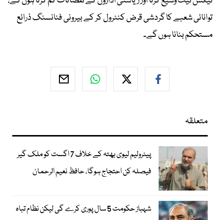
ٹیکس نیٹ وسیع کرنا اور ریاستی اداروں کے نقصانات کم کرنا ہوں گے،
توانائی شعبے کا گردشی قرض کنٹرول کر کے بیرونی فنانسنگ ذرائع
مستحکم بنانا ہوں گے۔
متعلقہ
پیٹرولیم لیوی بھتہ کے خلاف 7 اگست کو ملک گیر
فیصلہ کن احتجاج ہوگا، حافظ نعیم الرحمان
شہباز حکومت 5 سال پوری کرے گی لیکن نظام تباہ