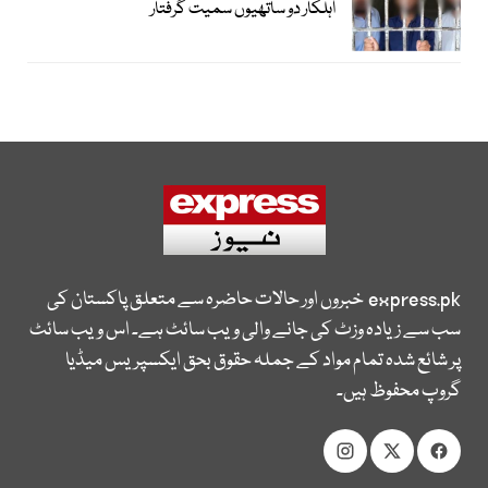
اہلکار دو ساتھیوں سمیت گرفتار
express.pk
خبروں اور حالات حاضرہ سے متعلق پاکستان کی
سب سے زیادہ وزٹ کی جانے والی ویب سائٹ ہے۔ اس ویب سائٹ
پر شائع شدہ تمام مواد کے جملہ حقوق بحق ایکسپریس میڈیا
گروپ محفوظ ہیں۔