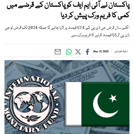
پاکستان نے آئی ایم ایف کو پاکستان کے قرضے میں
کمی کا فریم ورک پیش کر دیا
اگلے سال قرض جی ڈی پی کے 67.4 فیصد پر لایا جائے گا جبکہ 2034 تک قرض ٹو جی
ڈی پی 55.7 فیصد کرنے کا فریم ورک ہے
ارشاد انصاری
May 19, 2026