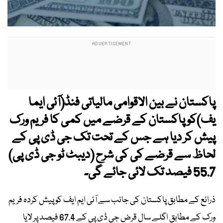
پاکستان نے بین الاقوامی مالیاتی فنڈ(آئی ایما
یف)کو پاکستان کے قرضے میں کمی کا فریم ورک
پیش کر دیا ہے جس کے تحت تک جی ڈی پی کے
لحاظ سے قرضے کی کی شرح (دیبٹ ٹو جی ڈی پی)
55.7 فیصد تک لائی جائے گی۔
ذرائع کے مطابق پاکستان کی جانب سے آئی ایم ایف کو پیش کردہ فریم
ورک کے مطابق اگلے سال قرض جی ڈی پی کے 67.4 فیصد پر لایا