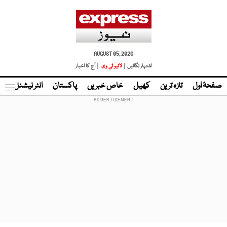
AUGUST 05, 2026
اشتہار لگائیں |
لائیو ٹی وی
| آج کا اخبار
صفحۂ اول
تازہ ترین
کھیل
خاص خبریں
پاکستان
انٹر نیشنل
ٹا