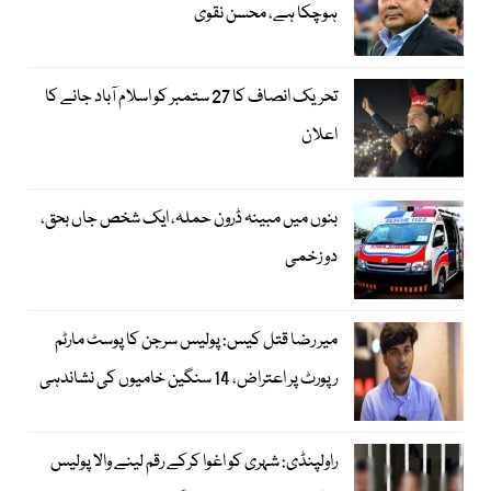
ہوچکا ہے، محسن نقوی
تحریک انصاف کا 27 ستمبر کو اسلام آباد جانے کا
اعلان
بنوں میں مبینہ ڈرون حملہ، ایک شخص جاں بحق،
دو زخمی
میر رضا قتل کیس: پولیس سرجن کا پوسٹ مارٹم
رپورٹ پر اعتراض، 14 سنگین خامیوں کی نشاندہی
راولپنڈی: شہری کو اغوا کرکے رقم لینے والا پولیس