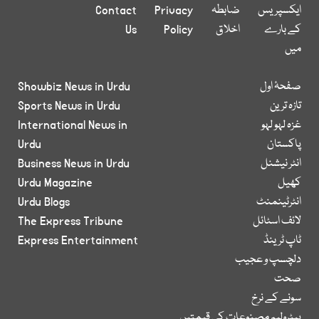
ایکسپریس
ضابطہ
Privacy
Contact
کے بارے
اخلاق
Policy
Us
میں
صفحۂ اول
Showbiz News in Urdu
تازہ ترین
Sports News in Urdu
غزہ لہو لہو
International News in
پاکستان
Urdu
انٹر نیشنل
Business News in Urdu
کھیل
Urdu Magazine
انٹرٹینمنٹ
Urdu Blogs
لائف اسٹائل
The Express Tribune
ٹاپ ٹرینڈ
Express Entertainment
دلچسپ و عجیب
صحت
سونے کے نرخ
پیٹرولیم مصنوعات کی قیمتیں