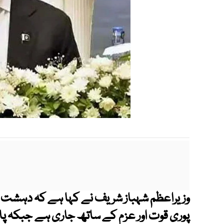
وزیراعظم شہباز شریف نے کہا ہے کہ دہش
پوری قوت اور عزم کے ساتھ جاری ہے جبکہ پا