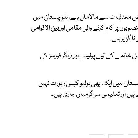
وص معدنیات سے مالامال ہے، بلوچستان میں
ں پر کام کرنے والی مقامی اور بین الاقوامی
نا گزیر ہے۔
خاتمے کے لیے پولیس اور دیگر فورسز کی
مبر 2024 سے اب تک بلوچستان میں ایک بھی پولیو کیس رپورٹ نہیں