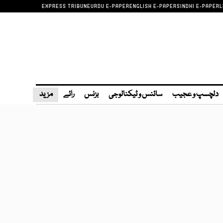
EXPRESS TRIBUNE
URDU E-PAPER
ENGLISH E-PAPER
SINDHI E-PAPER
L
دلچسپ و عجیب
سائنس و ٹیکنالوجی
بزنس
رائے
مزید