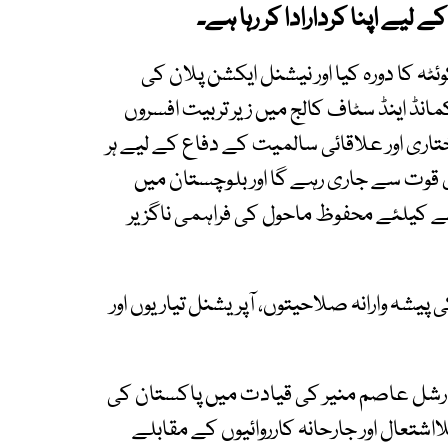
ے لیے اپنا کردارادا کر رہا ہے۔
ٹہ کا دورہ کیا اور نیشنل ایکشن پلان کی
ڈ اینڈ سٹاف کالج میں زیر تربیت افسروں
ری اور علاقائی سالمیت کے دفاع کے لیے ہر
قوت سے جاری رہے گا اور بلوچستان میں
 کیلئے محفوظ ماحول کی فراہمی ناگزیر
پیشہ وارانہ صلاحیتوں، آپریشنل تیاریوں اور
مارشل عاصم منیر کی قیادت میں پاکستان کی
ااشتعال اور جارحانہ کارروائیوں کے مقابلے