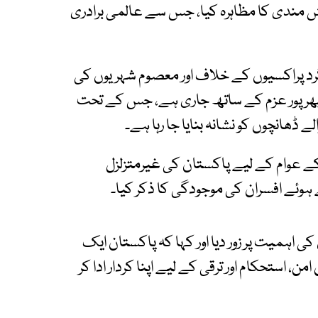
نش مندی کا مظاہرہ کیا، جس سے عالمی برادری
رد پراکسیوں کے خلاف اور معصوم شہریوں کی
ھرپور عزم کے ساتھ جاری ہے، جس کے تحت
 ڈھانچوں کو نشانہ بنایا جا رہا ہے۔
ے عوام کے لیے پاکستان کی غیرمتزلزل
ہوئے افسران کی موجودگی کا ذکر کیا۔
 اہمیت پر زور دیا اور کہا کہ پاکستان ایک
من، استحکام اور ترقی کے لیے اپنا کردار ادا کر