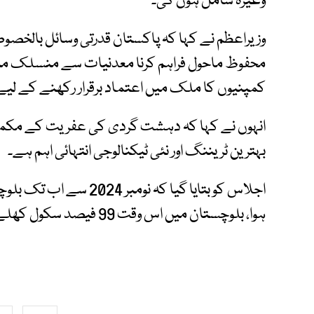
وغیرہ شامل ہوں گی۔
وزیراعظم نے کہا کہ پاکستان قدرتی وسائل بالخص
محفوظ ماحول فراہم کرنا معدنیات سے منسلک منصوبو
کمپنیوں کا ملک میں اعتماد برقرار رکھنے کے لیے 
انہوں نے کہا کہ دہشت گردی کی عفریت کے مکمل 
بہترین ٹریننگ اور نئی ٹیکنالوجی انتہائی اہم ہے۔
اجلاس کو بتایا گیا کہ نو
ہوا، بلوچستان میں اس وقت 99 فیصد سکول کھلے ہیں اور تعلیمی سر گرمیاں جاری ہیں۔