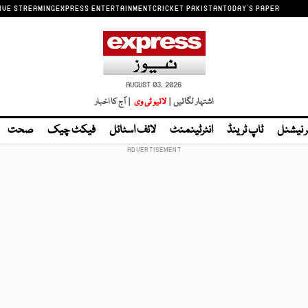
IVE STREAMING
EXPRESS ENTERTAINMENT
CRICKET PAKISTAN
TODAY'S PAPER
AUGUST 03, 2026
اشتہار لگائیں |
لائیو ٹی وی
| آج کا اخبار
ر نیشنل
ٹاپ ٹرینڈ
انٹرٹینمنٹ
لائف اسٹائل
فیکٹ چیک
صحت