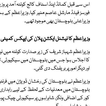
اس سے قبل کمانڈ اینڈ اسٹاف کالج کوئٹہ آمد پر 
فورسز فیلڈ مارشل عاصم منیر کیا، وزیراعظم کے ہمرا
وزیراعلیٰ بلوچستان بھی موجود تھے۔
وزیراعظم کا نیشنل ایکشن پلان کی ایپکس کمیٹ
وزیراعظم شہباز شریف کی زیر صدارت کوئٹہ میں 
کا اجلاس ہوا جس میں بلوچستان میں سیکیورٹی، 
اور دیگر امور پر بریفنگ دی گئی۔
وزیراعظم نے بلوچستان کی رخشان ڈویژن میں فرنٹ
بلوچستان میں معدنیات کے تحفظ کے لیے راہداری قا
کور کے اضافی ونگز، شاہراہوں پر سیکیورٹی چیک 