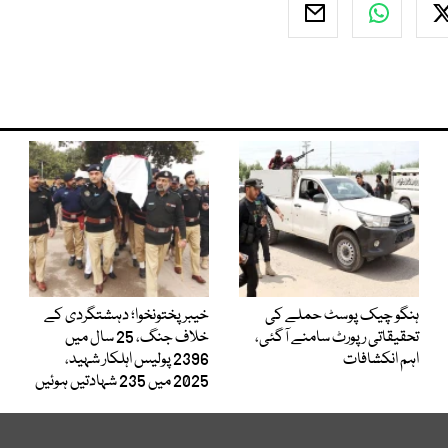
ہنگو چیک پوسٹ حملے کی
خیبرپختونخوا؛ دہشتگردی کے
تحقیقاتی رپورٹ سامنے آگئی،
خلاف جنگ، 25 سال میں
اہم انکشافات
2396 پولیس اہلکار شہید،
2025 میں 235 شہادتیں ہوئیں