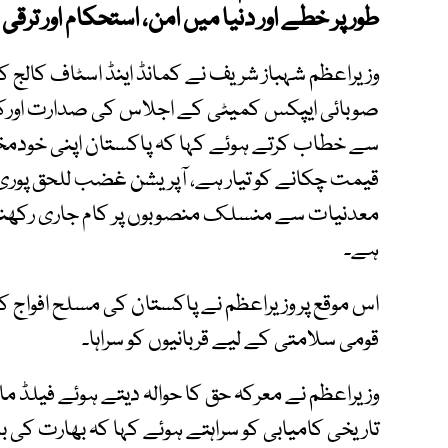
طور پر خطے اور دنیا میں امن، استحکام اور ترقی ک
وزیراعظم شہباز شریف نے کمانڈ اینڈ اسٹاف کالج کوئ
صوبائی ایپکس کمیٹی کے اجلاس کی صدارت اورکمان
سے خطاب کرتے ہوئے کہا کہ پاکستان اپنی خودمختا
قیمت چکانے کو تیار ہے، آپریشن غضب للحق پوری 
معدنیات سے منسلک منصوبوں پر کام جاری رکھنے
ہے۔
اس موقع پر وزیراعظم نے پاکستان کی مسلح افواج کی 
قومی سلامتی کے لیے قربانیوں کو سراہا۔
وزیراعظم نے معرکہ حق کا حوالہ دیتے ہوئے فیلڈ 
تاریخی کامیابی کو سراہتے ہوئے کہا کہ بھارت کی بل