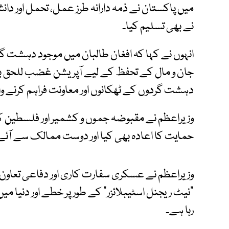
میں پاکستان نے ذمہ دارانہ طرز عمل، تحمل اور دا
نے بھی تسلیم کیا۔
انہوں نے کہا کہ افغان طالبان میں موجود دہشت گ
جان و مال کے تحفظ کے لیے آپریشن غضب للحق ب
دہشت گردوں کے ٹھکانوں اور معاونت فراہم کرنے والے
وزیراعظم نے مقبوضہ جموں و کشمیر اور فلسطین ک
حمایت کا اعادہ بھی کیا اور دوست ممالک سے آئے 
وزیراعظم نے عسکری سفارت کاری اور دفاعی تعاون کی
“نیٹ ریجنل اسٹیبلائزر” کے طور پر خطے اور دنیا میں ا
رہا ہے۔