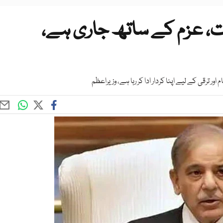
، عزم کے ساتھ جاری ہے،
ر ترقی کے لیے اپنا کردار ادا کر رہا ہے، وزیراعظم