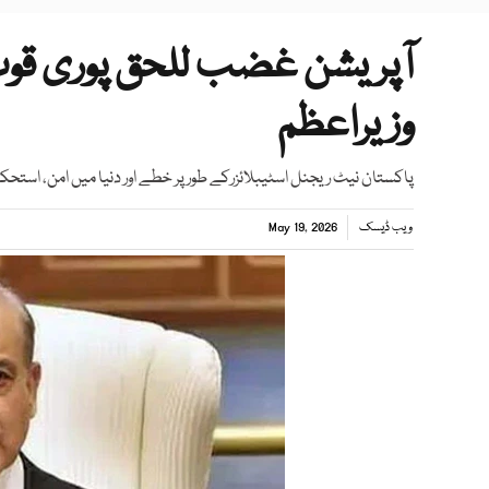
آپریشن غضب للحق پوری قوت
وزیراعظم
پاکستان نیٹ ریجنل اسٹیبلائزرکے طور پر خطے اور دنیا میں امن، استحکام او
ویب ڈیسک
May 19, 2026