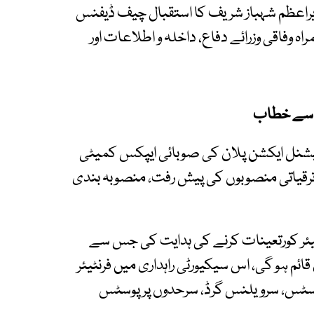
وزیراعظم شہباز شریف کا استقبال چیف ڈیفنس
ہ وفاقی وزرائے دفاع، داخلہ و اطلاعات اور
ی سے خطاب
نیشنل ایکشن پلان کی صوبائی ایپکس کمیٹی
ترقیاتی منصوبوں کی پیش رفت، منصوبہ بندی
یئر کورتعینات کرنے کی ہدایت کی جس سے
ئم ہو گی، اس سیکیورٹی راہداری میں فرنٹیئر
پوسٹس، سرویلنس گرڈ، سرحدوں پر پوسٹس