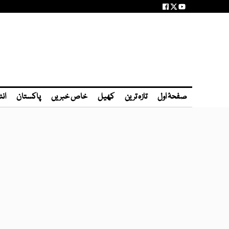
صفحۂ اول
تازہ ترین
کھیل
خاص خبریں
پاکستان
انٹ