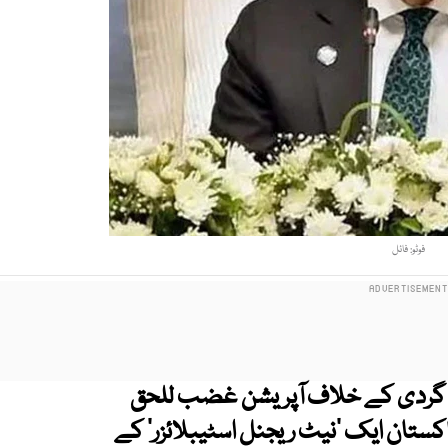
فوٹو: فائل
ت گردی کے خلاف آپریشن غضب للحق
کستان ایک 'نیٹ ریجنل اسٹیبلائزر' کے