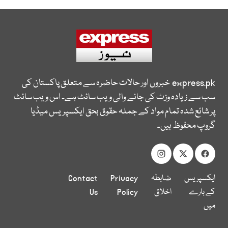
express.pk
خبروں اور حالات حاضرہ سے متعلق پاکستان کی
سب سے زیادہ وزٹ کی جانے والی ویب سائٹ ہے۔ اس ویب سائٹ
پر شائع شدہ تمام مواد کے جملہ حقوق بحق ایکسپریس میڈیا
گروپ محفوظ ہیں۔
ایکسپریس
ضابطہ
Privacy
Contact
کے بارے
اخلاق
Policy
Us
میں