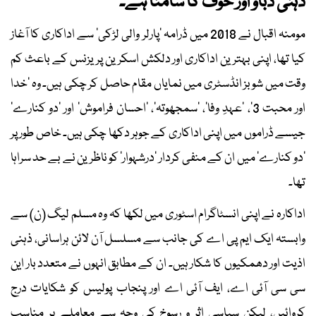
ذہنی دباؤ اور خوف کا سامنا ہے۔
مومنہ اقبال نے 2018 میں ڈرامہ ’پارلر والی لڑکی‘ سے اداکاری کا آغاز
کیا تھا، اپنی بہترین اداکاری اور دلکش اسکرین پریزنس کے باعث کم
وقت میں شوبز انڈسٹری میں نمایاں مقام حاصل کر چکی ہیں۔ وہ ’خدا
اور محبت 3‘، ’عہدِ وفا‘، ’سمجھوتہ‘، ’احسان فراموش‘ اور ’دو کنارے‘
جیسے ڈراموں میں اپنی اداکاری کے جوہر دکھا چکی ہیں۔ خاص طور پر
’دو کنارے‘ میں ان کے منفی کردار ’درشہوار‘ کو ناظرین نے بے حد سراہا
تھا۔
اداکارہ نے اپنی انسٹاگرام اسٹوری میں لکھا کہ وہ مسلم لیگ (ن) سے
وابستہ ایک ایم پی اے کی جانب سے مسلسل آن لائن ہراسانی، ذہنی
اذیت اور دھمکیوں کا شکار ہیں۔ ان کے مطابق انہوں نے متعدد بار این
سی سی آئی اے، ایف آئی اے اور پنجاب پولیس کو شکایات درج
کروائیں، لیکن سیاسی اثر و رسوخ کی وجہ سے معاملے پر مناسب