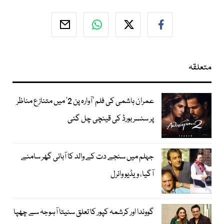
متعلقہ
عمران ہاشمی کی فلم ’آوارہ پن 2‘ میں متنازع مناظر
پر سنسر بورڈ کی قینچی چل گئی
جہلم میں سنجے دت کے والد کا آبائی گھر سامنے
آگیا، ویڈیو وائرل
گووندا اور کرشمہ کپور کا تعلق سنیتا آہوجہ سے چھپا