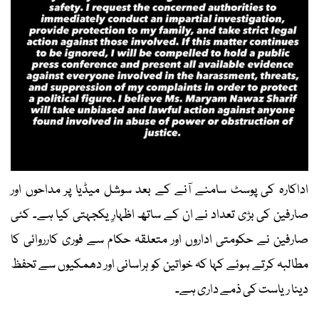
اداکارہ کی پوسٹ سامنے آنے کے بعد سوشل میڈیا پر مداحوں اور
صارفین کی بڑی تعداد نے ان کے ساتھ اظہارِ یکجہتی کیا ہے۔ کئی
صارفین نے حکومتی اداروں اور متعلقہ حکام سے فوری کارروائی کا
مطالبہ کرتے ہوئے کہا کہ خواتین کو ہراسانی اور دھمکیوں سے تحفظ
دینا ریاست کی ذمے داری ہے۔