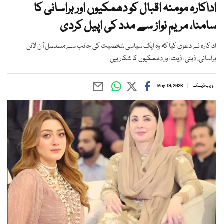
اداکارہ مومنہ اقبال کو دھمکیوں اور ہراسانی کا
سامنا، مریم نواز سے مدد کی اپیل کردی
اداکارہ نے دعویٰ کیا کہ وہ ایک سیاسی شخصیت کی جانب سے مسلسل آن لائن
ہراسانی، ذہنی اذیت اور دھمکیوں کا شکار ہیں
ویب ڈیسک
May 19, 2026