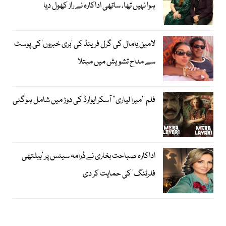
ہوا نہیں تھا، ساتھی اداکارہ نے راز کھول دیا
لامین یامال کی گرل فرینڈ کی ’بری خبروں‘کی پوسٹ
سے مداح تشویش میں مبتلا
فلم ’’میرا لیاری‘‘ آسکر ایوارڈ کی دوڑ میں شامل ہوگئی
اداکارہ صباحت بخاری نے ڈرامہ سیٹس پر ’ہیلتھی
فلرٹنگ‘ کی حمایت کر دی