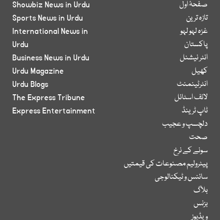
صفحۂ اول
Showbiz News in Urdu
تازہ ترین
Sports News in Urdu
غزہ لہو لہو
International News in
پاکستان
Urdu
انٹر نیشنل
Business News in Urdu
کھیل
Urdu Magazine
انٹرٹینمنٹ
Urdu Blogs
لائف اسٹائل
The Express Tribune
ٹاپ ٹرینڈ
Express Entertainment
دلچسپ و عجیب
صحت
سونے کے نرخ
پیٹرولیم مصنوعات کی قیمتیں
سائنس و ٹیکنالوجی
بلاگ
بزنس
ویڈیوز