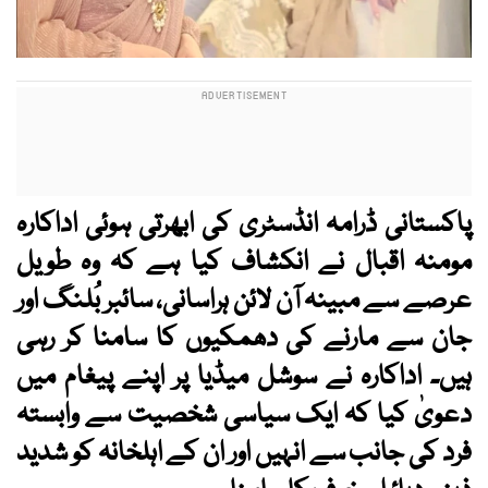
پاکستانی ڈرامہ انڈسٹری کی ابھرتی ہوئی اداکارہ
مومنہ اقبال نے انکشاف کیا ہے کہ وہ طویل
عرصے سے مبینہ آن لائن ہراسانی، سائبر بُلنگ اور
جان سے مارنے کی دھمکیوں کا سامنا کر رہی
ہیں۔ اداکارہ نے سوشل میڈیا پر اپنے پیغام میں
دعویٰ کیا کہ ایک سیاسی شخصیت سے وابستہ
فرد کی جانب سے انہیں اور ان کے اہلخانہ کو شدید