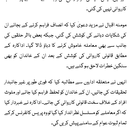
کارروائی نہیں کی گئی۔
مومنہ اقبال نے مزید دعویٰ کیا کہ انصاف فراہم کرنے کے بجائے ان
کی شکایات دبانے کی کوشش کی گئی، جبکہ بعض بااثر حلقوں کی
جانب سے بھی معاملہ خاموش کرنے کا دباؤ ڈالا گیا۔ اداکارہ کے
مطابق قانونی کارروائی کی کوشش کے بعد ان کے خاندان کو بھی
سنگین خطرات لاحق ہو گئے ہیں۔
انہوں نے متعلقہ اداروں سے مطالبہ کیا کہ فوری طور پر غیر جانبدار
تحقیقات کی جائیں، ان کے خاندان کو تحفظ فراہم کیا جائے اور ملوث
افراد کے خلاف سخت قانونی کارروائی کی جائے۔ اداکارہ نے خبردار کیا
کہ اگر معاملے کو مسلسل نظر انداز کیا گیا تو وہ پریس کانفرنس کرکے
تمام ثبوت عوام کے سامنے پیش کریں گی۔