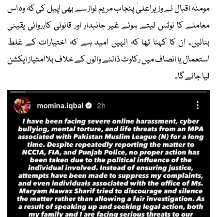
مومنہ اقبال نے وزیراعلیٰ پنجاب مریم نواز سے بھی اپیل کی کہ وہ اس
معاملے کا نوٹس لیتے ہوئے غیر جانبدار اور قانونی کارروائی یقینی
بنائیں۔ ان کا کہنا تھا کہ انہیں امید ہے کہ اختیارات کے غلط
استعمال یا انصاف میں رکاوٹ ڈالنے والوں کے خلاف بلاامتیاز ایکشن
لیا جائے گا۔