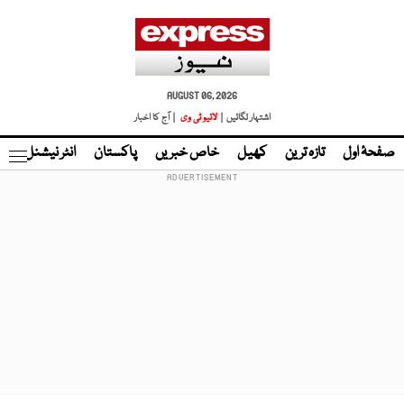
AUGUST 06, 2026
اشتہار لگائیں |
لائیو ٹی وی
| آج کا اخبار
صفحۂ اول
تازہ ترین
کھیل
خاص خبریں
پاکستان
انٹر نیشنل
ٹا