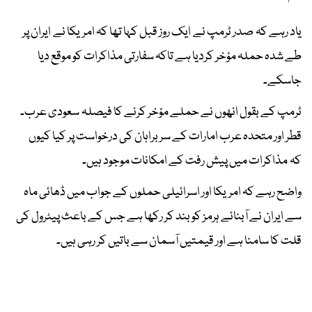
یاد رہے کہ صدر ٹرمپ نے ایک روز قبل کہا تھا کہ امریکا نے ایران پر
طے شدہ حملہ مؤخر کردیا ہے تاکہ سفارتی مذاکرات کو موقع دیا
جاسکے۔
ٹرمپ کے بقول انھوں نے حملے مؤخر کرنے کا فیصلہ سعودی عرب۔
قطر اور متحدہ عرب امارات کے سربراہان کی درخواست پر کیا کیوں
کہ مذاکرات میں پیش رفت کے امکانات موجود ہیں۔
واضح رہے کہ امریکا اور اسرائیلی حملوں کے جواب میں ڈھائی ماہ
سے ایران نے آبنائے ہرمز کو بند کر رکھا ہے جس کے باعث پیٹرول کی
قلت کا سامنا ہے اور قیمتیں آسمان سے باتیں کر رہی ہیں۔