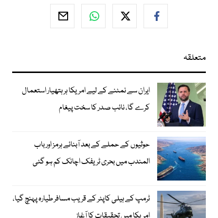
متعلقہ
ایران سے نمٹنے کے لیے امریکا ہر ہتھیار استعمال
کرے گا، نائب صدر کا سخت پیغام
حوثیوں کے حملے کے بعد آبنائے ہرمز اور باب
المندب میں بحری ٹریفک اچانک کم ہو گئی
ٹرمپ کے ہیلی کاپٹر کے قریب مسافر طیارہ پہنچ گیا،
امریکا میں تحقیقات کا آغاز