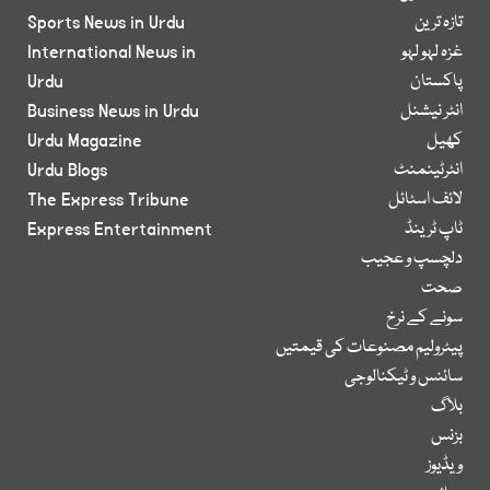
تازہ ترین
Sports News in Urdu
غزہ لہو لہو
International News in
پاکستان
Urdu
انٹر نیشنل
Business News in Urdu
کھیل
Urdu Magazine
انٹرٹینمنٹ
Urdu Blogs
لائف اسٹائل
The Express Tribune
ٹاپ ٹرینڈ
Express Entertainment
دلچسپ و عجیب
صحت
سونے کے نرخ
پیٹرولیم مصنوعات کی قیمتیں
سائنس و ٹیکنالوجی
بلاگ
بزنس
ویڈیوز