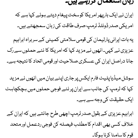
زبان استعمال کر رہے ہیں۔
ایران نے ایک بار پھر امریکا کو سخت پیغام دیتے ہوئے کہا ہے کہ
امریکی صدر ڈونلڈ ٹرمپ صرف طاقت کی زبان سمجھتے ہیں۔
یہ بات ایرانی پارلیمان کی قومی سلامتی کمیٹی کے سربراہ ابراہیم
عزیزی نے کہی۔ انھوں نے مزید کہا کہ امریکا کا نئے حملوں سے رک
جانا دراصل ایران کی عسکری صلاحیت اور قومی اتحاد کا نتیجہ ہے۔
سوشل میڈیا پلیٹ فارم ایکس پر جاری اپنے بیان میں انھوں نے مزید
کہا کہ ٹرمپ کی جانب سے ایران پر نئے فوجی حملوں میں ہچکچاہٹ
ایک حقیقت کی وجہ سے ہے۔
ابراہیم عزیزی کے بقول صدر ٹرمپ اچھی طرح جانتے ہیں کہ ایران کے
خلاف کسی بھی اقدام کا مطلب فیصلہ کن فوجی ردعمل اور متحد
قوم کا سامنا کرنا ہوگا۔