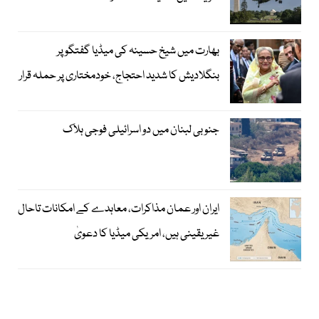
بھارت میں شیخ حسینہ کی میڈیا گفتگو پر
بنگلادیش کا شدید احتجاج، خودمختاری پر حملہ قرار
جنوبی لبنان میں دو اسرائیلی فوجی ہلاک
ایران اور عمان مذاکرات، معاہدے کے امکانات تاحال
غیر یقینی ہیں، امریکی میڈیا کا دعویٰ