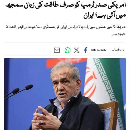
امریکی صدر ٹرمپ کو صرف طاقت کی زبان سمجھ
میں آتی ہے؛ ایران
امریکا کا نئے حملوں سے رک جانا دراصل ایران کی عسکری صلاحیت اور قومی اتحاد کا
نتیجہ ہے
ویب ڈیسک
May 19, 2026