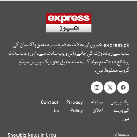
express.pk
خبروں اور حالات حاضرہ سے متعلق پاکستان کی
سب سے زیادہ وزٹ کی جانے والی ویب سائٹ ہے۔ اس ویب سائٹ
پر شائع شدہ تمام مواد کے جملہ حقوق بحق ایکسپریس میڈیا
گروپ محفوظ ہیں۔
ایکسپریس
ضابطہ
Privacy
Contact
کے بارے
اخلاق
Policy
Us
میں
صفحۂ اول
Showbiz News in Urdu