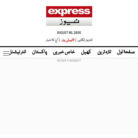
AUGUST 06, 2026
اشتہار لگائیں |
لائیو ٹی وی
| آج کا اخبار
صفحۂ اول
تازہ ترین
کھیل
خاص خبریں
پاکستان
انٹر نیشنل
ٹا