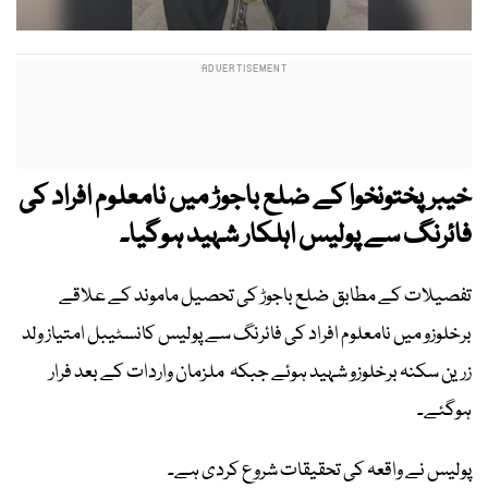
خیبرپختونخوا کے ضلع باجوڑ میں نامعلوم افراد کی
فائرنگ سے پولیس اہلکار شہید ہوگیا۔
تفصیلات کے مطابق ضلع باجوڑ کی تحصیل ماموند کے علاقے
برخلوزو میں نامعلوم افراد کی فائرنگ سے پولیس کانسٹیبل امتیاز ولد
زرین سکنہ برخلوزو شہید ہوئے جبکہ ملزمان واردات کے بعد فرار
ہوگئے۔
پولیس نے واقعہ کی تحقیقات شروع کردی ہے۔