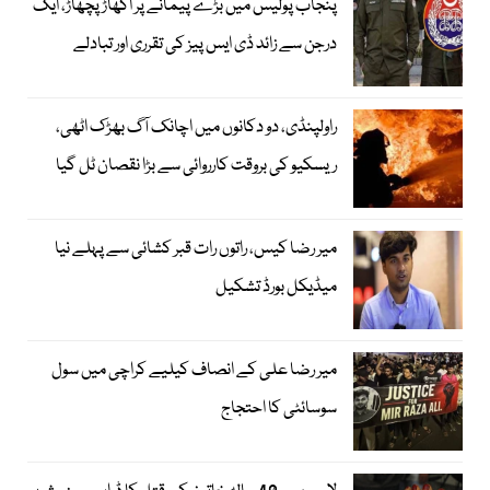
پنجاب پولیس میں بڑے پیمانے پر اکھاڑ پچھاڑ، ایک
درجن سے زائد ڈی ایس پیز کی تقرری اور تبادلے
راولپنڈی، دو دکانوں میں اچانک آگ بھڑک اٹھی،
ریسکیو کی بروقت کارروائی سے بڑا نقصان ٹل گیا
میر رضا کیس، راتوں رات قبر کشائی سے پہلے نیا
میڈیکل بورڈ تشکیل
میر رضا علی کے انصاف کیلیے کراچی میں سول
سوسائٹی کا احتجاج