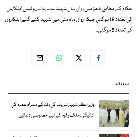
حکام کے مطابق باجوڑمیں رواں سال شہید ہونے والے پولیس اہلکاروں
کی تعداد 16 ہوگئی جبکہ رواں ماہ مئی میں شہید کئے گئے اہلکاروں
کی تعداد 5 ہوگئی۔
متعلقہ
وزیر اعظم شہباز شریف کی وفد کے ہمراہ عمرہ کی
ادائیگی، ملک و قوم کے لیے خصوصی دعائیں