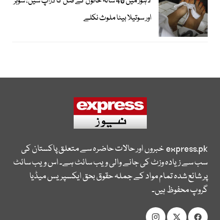
لاہور میں 40 سالہ خاتون کے قتل کا ڈراپ سین، شوہر
اور سوتیلا بیٹا ملوث نکلے
express.pk
خبروں اور حالات حاضرہ سے متعلق پاکستان کی
سب سے زیادہ وزٹ کی جانے والی ویب سائٹ ہے۔ اس ویب سائٹ
پر شائع شدہ تمام مواد کے جملہ حقوق بحق ایکسپریس میڈیا
گروپ محفوظ ہیں۔