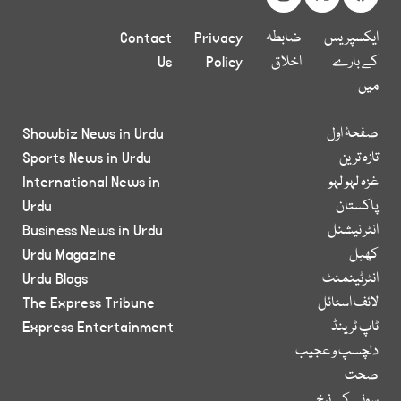
ایکسپریس
ضابطہ
Privacy
Contact
کے بارے
اخلاق
Policy
Us
میں
صفحۂ اول
Showbiz News in Urdu
تازہ ترین
Sports News in Urdu
غزہ لہو لہو
International News in
پاکستان
Urdu
انٹر نیشنل
Business News in Urdu
کھیل
Urdu Magazine
انٹرٹینمنٹ
Urdu Blogs
لائف اسٹائل
The Express Tribune
ٹاپ ٹرینڈ
Express Entertainment
دلچسپ و عجیب
صحت
سونے کے نرخ