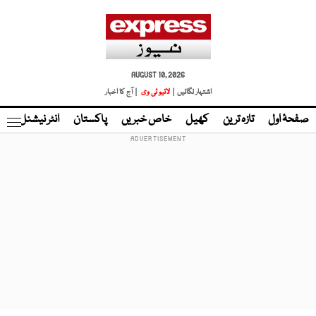
AUGUST 10, 2026
اشتہار لگائیں |
لائیو ٹی وی
| آج کا اخبار
صفحۂ اول
تازہ ترین
کھیل
خاص خبریں
پاکستان
انٹر نیشنل
ٹا