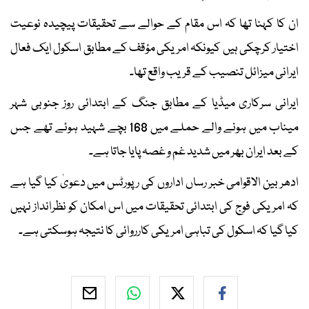
ان کا کہنا تھا کہ اس مقام کے حوالے سے تحقیقات پیچیدہ نوعیت
اختیار کرچکی ہیں کیونکہ امریکی مؤقف کے مطابق اسکول ایک فعال
ایرانی میزائل تنصیب کے قریب واقع تھا۔
ایرانی سرکاری میڈیا کے مطابق جنگ کے ابتدائی روز جنوبی شہر
میناب میں ہونے والے حملے میں 168 بچے شہید ہوئے تھے جس
کے بعد ایران بھر میں شدید غم و غصہ پایا جاتا ہے۔
ادھر بین الاقوامی خبر رساں اداروں کی رپورٹس میں دعویٰ کیا گیا ہے
کہ امریکی فوج کی ابتدائی تحقیقات میں اس امکان کو نظرانداز نہیں
کیا گیا کہ اسکول کی تباہی امریکی کارروائی کا نتیجہ ہوسکتی ہے۔