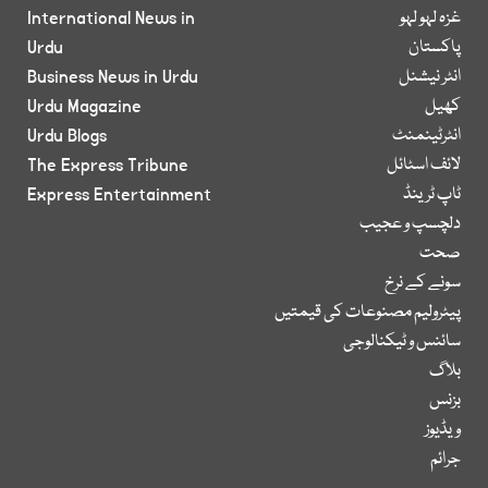
غزہ لہو لہو
International News in
پاکستان
Urdu
انٹر نیشنل
Business News in Urdu
کھیل
Urdu Magazine
انٹرٹینمنٹ
Urdu Blogs
لائف اسٹائل
The Express Tribune
ٹاپ ٹرینڈ
Express Entertainment
دلچسپ و عجیب
صحت
سونے کے نرخ
پیٹرولیم مصنوعات کی قیمتیں
سائنس و ٹیکنالوجی
بلاگ
بزنس
ویڈیوز
جرائم