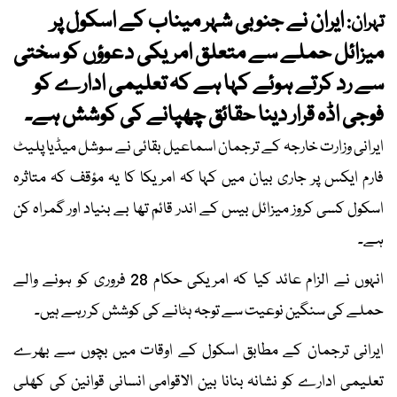
ایران نے جنوبی شہر میناب کے اسکول پر
تہران:
میزائل حملے سے متعلق امریکی دعوؤں کو سختی
سے رد کرتے ہوئے کہا ہے کہ تعلیمی ادارے کو
فوجی اڈہ قرار دینا حقائق چھپانے کی کوشش ہے۔
ایرانی وزارت خارجہ کے ترجمان اسماعیل بقائی نے سوشل میڈیا پلیٹ
فارم ایکس پر جاری بیان میں کہا کہ امریکا کا یہ مؤقف کہ متاثرہ
اسکول کسی کروز میزائل بیس کے اندر قائم تھا بے بنیاد اور گمراہ کن
ہے۔
انہوں نے الزام عائد کیا کہ امریکی حکام 28 فروری کو ہونے والے
حملے کی سنگین نوعیت سے توجہ ہٹانے کی کوشش کر رہے ہیں۔
ایرانی ترجمان کے مطابق اسکول کے اوقات میں بچوں سے بھرے
تعلیمی ادارے کو نشانہ بنانا بین الاقوامی انسانی قوانین کی کھلی