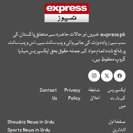
express.pk
خبروں اور حالات حاضرہ سے متعلق پاکستان کی
سب سے زیادہ وزٹ کی جانے والی ویب سائٹ ہے۔ اس ویب سائٹ
پر شائع شدہ تمام مواد کے جملہ حقوق بحق ایکسپریس میڈیا
گروپ محفوظ ہیں۔
ایکسپریس
ضابطہ
Privacy
Contact
کے بارے
اخلاق
Policy
Us
میں
صفحۂ اول
Showbiz News in Urdu
تازہ ترین
Sports News in Urdu