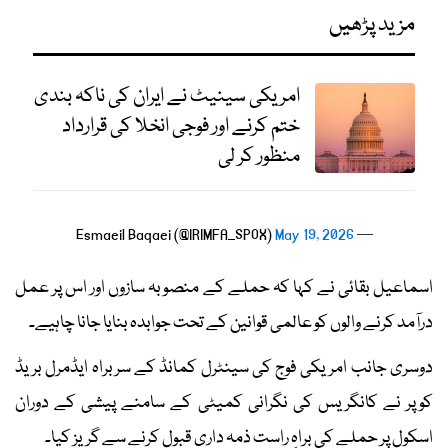
مزید پڑھیں
امریکی سینیٹ نے ایران کی ناکہ بندی
ختم کرنے اور فوجی انخلا کی قرارداد
منظور کر لی
May 19, 2026
— Esmaeil Baqaei (@IRIMFA_SPOX)
اسماعیل بقائی نے کہا کہ حملے کے منصوبہ سازوں اور اس پر عمل
درآمد کرنے والوں کو عالمی قوانین کے تحت جوابدہ بنایا جانا چاہیے۔
دوسری جانب امریکی فوج کی سینٹرل کمانڈ کے سربراہ ایڈمرل بریڈ
کوپر نے کانگریس کی نگرانی کمیٹی کے سامنے پیشی کے دوران
اسکول پر حملے کی براہِ راست ذمہ داری قبول کرنے سے گریز کیا۔