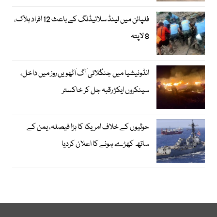
فلپائن میں لینڈ سلائیڈنگ کے باعث 12 افراد ہلاک،
8 لاپتہ
انڈونیشیا میں جنگلاتی آگ آٹھویں روز میں داخل،
سینکروں ایکڑ رقبہ جل کر خاکستر
حوثیوں کے خلاف امریکا کا بڑا فیصلہ، یمن کے
ساتھ کھڑے ہونے کا اعلان کردیا