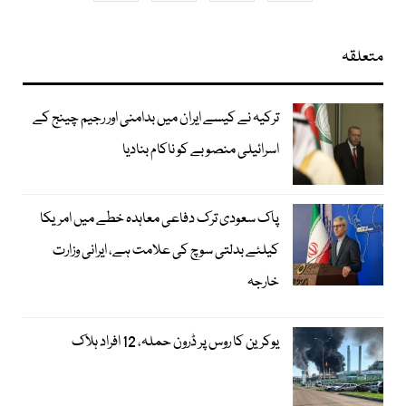
متعلقہ
ترکیہ نے کیسے ایران میں بدامنی اور رجیم چینج کے
اسرائیلی منصوبے کو ناکام بنادیا
پاک سعودی ترک دفاعی معاہدہ خطے میں امریکا
کیلئے بدلتی سوچ کی علامت ہے، ایرانی وزارت
خارجہ
یوکرین کا روس پر ڈرون حملہ، 12 افراد ہلاک