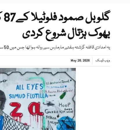
گل
بھوک ہڑتال شروع کردی
یہ امدادی قافلہ گزشتہ ہفتے مارمارس سے روانہ ہوا تھا جس میں 50 سے زائد کشتیوں اور جہازوں نے حصہ لیا
ویب ڈیسک
May 20, 2026