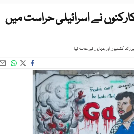
وبل صمود فلوٹیلا کے87 کارکنوں نے اسرائیلی حراست میں