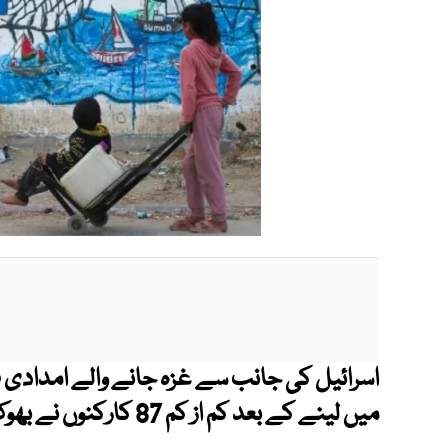
اسرائیل کی جانب سے غزہ جانے والے امدادی فل
میں لینے کے بعد کم از کم 87 کارکنوں نے بھوک ہڑتال شروع کر دی ہے۔