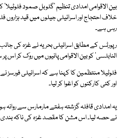
بین الاقوامی امدادی تنظیم ’گلوبل صمود فلوٹیلا‘ ک
خلاف احتجاج اور اسرائیلی جیلوں میں قید ہزاروں 
رہی ہے۔
رپورٹس کے مطابق اسرائیلی بحریہ نے غزہ کی جانب ج
النابلسی‘ کو بین الاقوامی پانیوں میں روک کر اس پر 
فلوٹیلا منتظمین کا کہنا ہے کہ اسرائیلی فورسز نے
اور کئی کارکنوں کو اغوا کر لیا۔
نے حصہ لیا۔ اس مشن کا مقصد غزہ کی ناکہ بندی توڑ 