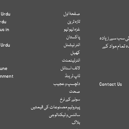
صفحۂ اول
 Urdu
تازہ ترین
rdu
غزہ لہو لہو
ws in
پاکستان
کی سب سے زیادہ
انٹر نیشنل
 Urdu
 تمام مواد کے
کھیل
انٹرٹینمنٹ
لائف اسٹائل
bune
ٹاپ ٹرینڈ
inment
دلچسپ و عجیب
Contact Us
صحت
سونے کے نرخ
پیٹرولیم مصنوعات کی قیمتیں
سائنس و ٹیکنالوجی
بلاگ