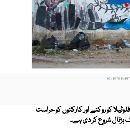
وٹیلا کو روکنے اور کارکنوں کو حراست