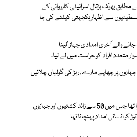
ے مطابق بھوک ہڑتال اسرائیلی کارروائی کے
فلسطینیوں سے اظہارِ یکجہتی کیلئے کی جا
انے والے آخری امدادی جہاز ’لینا
سوار متعدد افراد کو حراست میں لے لیا۔
 جہازوں پر چھاپے مارے، ربڑ کی گولیاں چلائیں
یہ امدادی قافلہ گزشتہ ہفتے مارمارس سے روانہ ہوا تھا جس میں 50 سے زائد کشتیوں اور جہازوں
کر انسانی امداد پہنچانا تھا۔