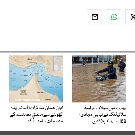
بھارت میں سیلاب اور لینڈ
ایران عمان مذاکرات؛ آبنائے ہرمز
سلائیڈنگ نے تباہی مچادی؛
کھولنے سے متعلق معاہدے کے
100 سے زائد ہلاکتیں
مندرجات سامنے آگئے