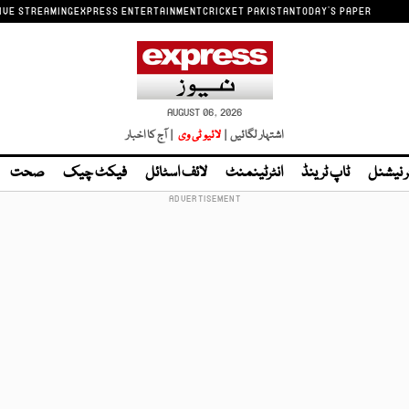
IVE STREAMING
EXPRESS ENTERTAINMENT
CRICKET PAKISTAN
TODAY'S PAPER
AUGUST 06, 2026
اشتہار لگائیں |
لائیو ٹی وی
| آج کا اخبار
ر نیشنل
ٹاپ ٹرینڈ
انٹرٹینمنٹ
لائف اسٹائل
فیکٹ چیک
صحت