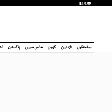
صفحۂ اول
تازہ ترین
کھیل
خاص خبریں
پاکستان
انٹ