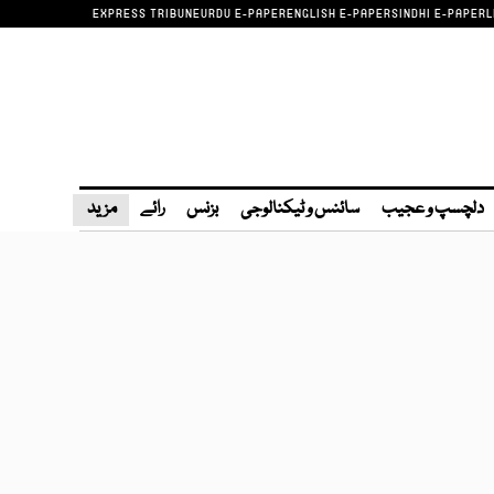
EXPRESS TRIBUNE
URDU E-PAPER
ENGLISH E-PAPER
SINDHI E-PAPER
L
دلچسپ و عجیب
سائنس و ٹیکنالوجی
بزنس
رائے
مزید