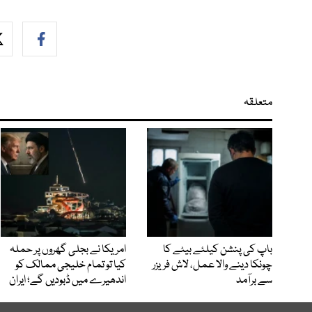
متعلقہ
باپ کی پنشن کیلئے بیٹے کا
امریکا نے بجلی گھروں پر حملہ
چونکا دینے والا عمل، لاش فریزر
کیا تو تمام خلیجی ممالک کو
سے برآمد
اندھیرے میں ڈبودیں گے؛ ایران