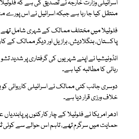
اسرائیلی وزارت خارجہ نے تصدیق کی ہے کہ فلوٹیلا
منتقل کیا جا رہا ہے جبکہ اسرائیل نے اس پورے م
فلوٹیلا میں مختلف ممالک کے شہری شامل تھے جن می
پاکستان، بنگلادیش، برازیل اور دیگر ممالک کے کا
انڈونیشیا نے اپنے شہریوں کی گرفتاری پر شدید تشو
رہائی کا مطالبہ کیا ہے۔
دوسری جانب کئی ممالک نے اسرائیلی کارروائی کو بی
خلاف ورزی قرار دیا ہے۔
ادھر امریکا نے فلوٹیلا کے چار کارکنوں پر پابندیاں 
حمایت میں سرگرم تھے، تاہم اس حوالے سے کوئی ثب