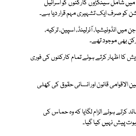
 میں شامل سینکڑوں کارکنوں کو اسرائیل
شن کو صرف ایک تشہیری مہم قرار دیا ہے۔
ں انڈونیشیا، آئرلینڈ، اسپین، ترکیہ،
رکن بھی موجود تھے۔
یش کا اظہار کرتے ہوئے تمام کارکنوں کی فوری
ن الاقوامی قانون اور انسانی حقوق کی کھلی
عائد کرتے ہوئے الزام لگایا کہ وہ حماس کی
وت پیش نہیں کیا گیا۔