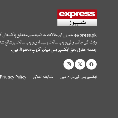
express.pk
خبروں اور حالات حاضرہ سے متعلق پاکستان 
وزٹ کی جانے والی ویب سائٹ ہے۔ اس ویب سائٹ پر شائع شدہ
جملہ حقوق بحق ایکسپریس میڈیا گروپ محفوظ ہیں۔
ایکسپریس کے بارے میں
ضابطہ اخلاق
Privacy Policy