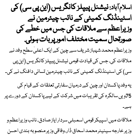
نیشنل پیپلز کانگریس (این پی سی) کی
اسلام آباد:
اسٹینڈنگ کمیٹی کے نائب چیئرمین نے
وزیراعظم سے ملاقات کی جس میں خطے کی
صورتحال سمیت مختلف امور پر بات ہوئی.
وزیراعظم محمد شہباز شریف سے چین کے ایک اعلیٰ سطح وفد نے
ملاقات کی، جس کی قیادت قومی نیشنل پیپلز کانگریس (این پی
سی) کی اسٹینڈنگ کمیٹی کے نائب چیئرمین تسائی دافنگ نے کی۔
یہ وفد پاکستان اور چین کے درمیان سفارتی تعلقات کے قیام کی
75ویں سالگرہ کی تقریبات میں شرکت کے لیے پاکستان کے دورے پر
ہے۔
ملاقات میں اسپیکر قومی اسمبلی سردار ایاز صادق، نائب وزیراعظم و
وزیر خارجہ سینیٹر محمد اسحاق ڈار، وفاقی وزیر منصوبہ بندی احسن