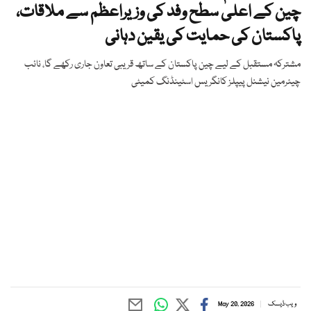
چین کے اعلیٰ سطح وفد کی وزیراعظم سے ملاقات،
پاکستان کی حمایت کی یقین دہانی
مشترکہ مستقبل کے لیے چین پاکستان کے ساتھ قریبی تعاون جاری رکھے گا، نائب
چیئرمین نیشنل پیپلز کانگریس اسٹینڈنگ کمیٹی
ویب ڈیسک
May 20, 2026