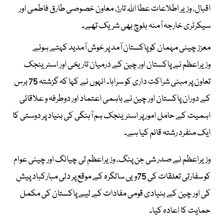
اقبال، وزیر اطلاعات عطا اللہ تارڑ، معاون خصوصی طارق فاطمی اور
سیکرٹری خارجہ آمنہ بلوچ بھی شریک تھے۔
معزز چینی مہمان کو پاکستان آمد پر خوش آمدید کہتے ہوئے
وزیراعظم نے پاکستان اور چین کے درمیان تاریخی اور اسٹریٹجک
تعاون پر مبنی شراکت داری کو سراہا۔ انہوں نے کہا کہ گزشتہ 75 برس
کے دوران پاکستان اور چین نے باہمی اعتماد اور دوطرفہ و علاقائی
اہمیت کے حامل امور پر اسٹریٹجک ہم آہنگی کی بنیاد پر دوستی کا
ایک منفرد رشتہ قائم کیا ہے۔
وزیراعظم نے صدر شی جن پنگ، وزیراعظم لی چیانگ اور چینی عوام
کو سفارتی تعلقات کی 75ویں سالگرہ کے موقع پر دلی مبارکباد پیش
کی اور چین کے بنیادی قومی مفادات کے لیے پاکستان کی مکمل
حمایت کا اعادہ کیا۔