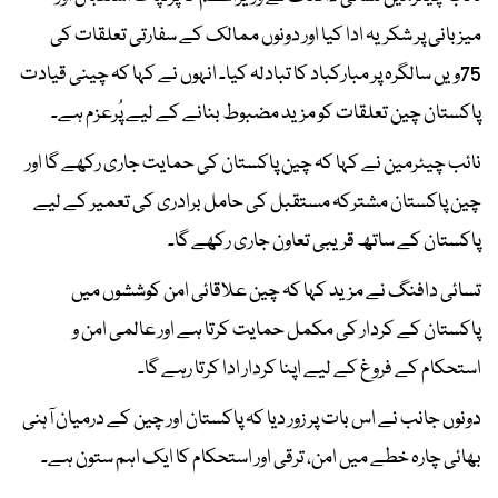
میزبانی پر شکریہ ادا کیا اور دونوں ممالک کے سفارتی تعلقات کی
75ویں سالگرہ پر مبارکباد کا تبادلہ کیا۔ انہوں نے کہا کہ چینی قیادت
پاکستان چین تعلقات کو مزید مضبوط بنانے کے لیے پُرعزم ہے۔
نائب چیئرمین نے کہا کہ چین پاکستان کی حمایت جاری رکھے گا اور
چین پاکستان مشترکہ مستقبل کی حامل برادری کی تعمیر کے لیے
پاکستان کے ساتھ قریبی تعاون جاری رکھے گا۔
تسائی دافنگ نے مزید کہا کہ چین علاقائی امن کوششوں میں
پاکستان کے کردار کی مکمل حمایت کرتا ہے اور عالمی امن و
استحکام کے فروغ کے لیے اپنا کردار ادا کرتا رہے گا۔
دونوں جانب نے اس بات پر زور دیا کہ پاکستان اور چین کے درمیان آہنی
بھائی چارہ خطے میں امن، ترقی اور استحکام کا ایک اہم ستون ہے۔