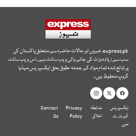
express.pk
خبروں اور حالات حاضرہ سے متعلق پاکستان کی
سب سے زیادہ وزٹ کی جانے والی ویب سائٹ ہے۔ اس ویب سائٹ
پر شائع شدہ تمام مواد کے جملہ حقوق بحق ایکسپریس میڈیا
گروپ محفوظ ہیں۔
ایکسپریس
ضابطہ
Privacy
Contact
کے بارے
اخلاق
Policy
Us
میں