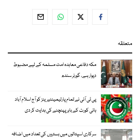
متعلقہ
مکہ دفاعی معاہدہ امت مسلمہ کے لیے مضبوط
دیوار ہے، گورنر سندھ
پی ٹی آئی نے تمام پارلیمینٹیرینز کو آج اسلام آباد
ہائی کورٹ کے باہر پہنچنے کی ہدایت کر دی
سرکاری اسپتالوں میں بستروں کی تعداد میں اضافہ