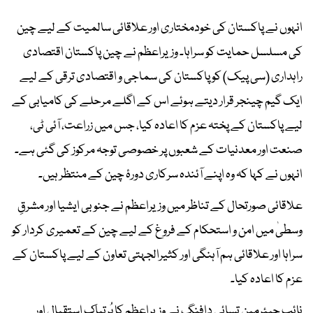
انہوں نے پاکستان کی خودمختاری اور علاقائی سالمیت کے لیے چین
کی مسلسل حمایت کو سراہا۔ وزیراعظم نے چین پاکستان اقتصادی
راہداری (سی پیک) کو پاکستان کی سماجی و اقتصادی ترقی کے لیے
ایک گیم چینجر قرار دیتے ہوئے اس کے اگلے مرحلے کی کامیابی کے
لیے پاکستان کے پختہ عزم کا اعادہ کیا، جس میں زراعت، آئی ٹی،
صنعت اور معدنیات کے شعبوں پر خصوصی توجہ مرکوز کی گئی ہے۔
انہوں نے کہا کہ وہ اپنے آئندہ سرکاری دورۂ چین کے منتظر ہیں۔
علاقائی صورتحال کے تناظر میں وزیراعظم نے جنوبی ایشیا اور مشرقِ
وسطیٰ میں امن و استحکام کے فروغ کے لیے چین کے تعمیری کردار کو
سراہا اور علاقائی ہم آہنگی اور کثیرالجہتی تعاون کے لیے پاکستان کے
عزم کا اعادہ کیا۔
نائب چیئرمین تسائی دافنگ نے وزیراعظم کا پُرتپاک استقبال اور