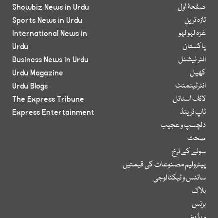
صفحۂ اول
Showbiz News in Urdu
تازہ ترین
Sports News in Urdu
غزہ لہو لہو
International News in
پاکستان
Urdu
انٹر نیشنل
Business News in Urdu
کھیل
Urdu Magazine
انٹرٹینمنٹ
Urdu Blogs
لائف اسٹائل
The Express Tribune
ٹاپ ٹرینڈ
Express Entertainment
دلچسپ و عجیب
صحت
سونے کے نرخ
پیٹرولیم مصنوعات کی قیمتیں
سائنس و ٹیکنالوجی
بلاگ
بزنس
ویڈیوز