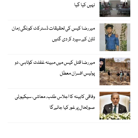
نہیں کیا گیا
میر رضا کیس کی تحقیقات ڈسٹرکٹ کورنگی زمان
ٹاؤن کے سپرد کر دی گئیں
میر رضا قتل کیس میں مبینہ غفلت کوتاہی، دو
پولیس افسران معطل
وفاقی کابینہ کا اجلاس طلب، معاشی، سیکیورٹی
صورتحال پر غور کیا جائےگا