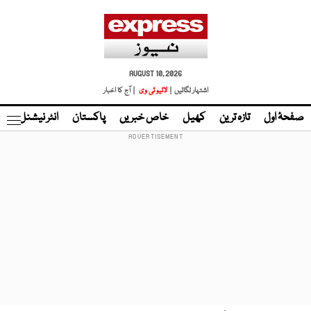
AUGUST 10, 2026
اشتہار لگائیں |
لائیو ٹی وی
| آج کا اخبار
صفحۂ اول
تازہ ترین
کھیل
خاص خبریں
پاکستان
انٹر نیشنل
ٹا