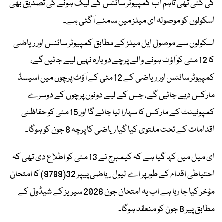
کی گئی تھی تاہم اب کمپیوٹر سائنس کے لیک ہونے کی تصدیق بھی
اسکولوں کو موصولہ ای میلز میں سامنے آگئی ہے۔
اسکولوں سے موصول ایل میلز کے مطابق کمپیوٹر سائنس اور ریاضی
کا 12 مئی کو آؤٹ ہونے والے پرچے دوبارہ نہیں لیے جائیں گے،
کمپیوٹر سائنس اور ریاضی کے 12 مئی کے آؤٹ پرچوں میں اسیسڈ
مارکس دیے جائیں گے، جس کے لیے دونوں پرچوں کے دوسرے
کمپونینٹ کے مارکس کا سہارا لیا جائے گا اور 15 مئی کو حفاظتی
اقدامات کے تحت ملتوی کیا گیا ریاضی کا پرچہ 8 جون کو ہوگا۔
ای میل میں کہا گیا ہے کہ کیمبرج نے 13 مئی کو اطلاع دی تھی کہ
احتیاطی اقدام کے طور پر اے لیول ریاضی پیپر 32(9709) کا امتحان
مؤخر کیا جا رہا ہے اب یہ امتحان جون 2026 سیریز کے شیڈول کے
مطابق پیر 8 جون کو منعقد ہوگا۔