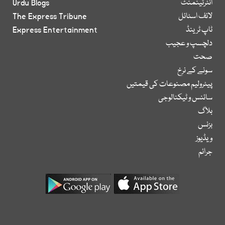
انٹرٹینمنٹ
Urdu Blogs
لائف اسٹائل
The Express Tribune
ٹاپ ٹرینڈ
Express Entertainment
دلچسپ و عجیب
صحت
سونے کے نرخ
پیٹرولیم مصنوعات کی قیمتیں
سائنس و ٹیکنالوجی
بلاگ
بزنس
ویڈیوز
جرائم