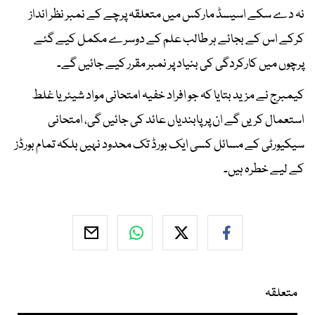
نہ دے سکے اسیسڈ مارکس میں متعلقہ پرچے کے نمبر نظر انداز
کرکے اس کے بجائے ہر طالب علم کے دوسرے مکمل کیے گئے
پرچوں میں کارکردگی کی بنیاد پر نمبر مقرر کیے جائیں گے۔
کیمبرج نے مزید بتایا کہ جو افراد خفیہ امتحانی مواد شیئر یا غلط
استعمال کریں گے ان پر پابندیاں عائد کی جائیں گی، امتحانی
سیکیورٹی کے مسائل کسی ایک بورڈ تک محدود نہیں بلکہ تمام بورڈز
کے لیے خطرہ ہیں۔
متعلقہ