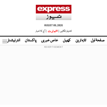
AUGUST 09, 2026
اشتہار لگائیں |
لائیو ٹی وی
| آج کا اخبار
صفحۂ اول
تازہ ترین
کھیل
خاص خبریں
پاکستان
انٹر نیشنل
ٹا