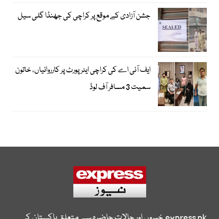
جشن آزادی کے موقع پر کراچی کی جھنڈا گلی سیل
ایف آئی اے کی کراچی ایئرپورٹ پر کارروائیاں، خاتون
سمیت 3 مسافر آف لوڈ
express.pk
خبروں اور حالات حاضرہ سے متعلق پاکستان کی