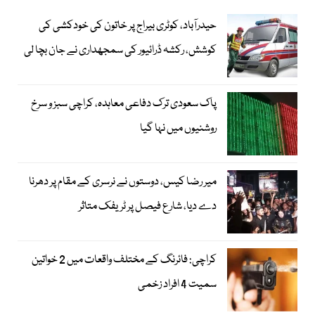
حیدرآباد، کوٹری بیراج پر خاتون کی خودکشی کی
کوشش، رکشہ ڈرائیور کی سمجھداری نے جان بچا لی
پاک سعودی ترک دفاعی معاہدہ، کراچی سبز و سرخ
روشنیوں میں نہا گیا
میر رضا کیس، دوستوں نے نرسری کے مقام پر دھرنا
دے دیا، شارع فیصل پر ٹریفک متاثر
کراچی: فائرنگ کے مختلف واقعات میں 2 خواتین
سمیت 4 افراد زخمی