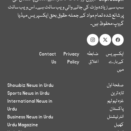
سب سے زیادہ وزٹ کی جانے والی ویب سائٹ ہے۔ اس ویب سائٹ
پر شائع شدہ تمام مواد کے جملہ حقوق بحق ایکسپریس میڈیا
گروپ محفوظ ہیں۔
ایکسپریس
ضابطہ
Privacy
Contact
کے بارے
اخلاق
Policy
Us
میں
صفحۂ اول
Showbiz News in Urdu
تازہ ترین
Sports News in Urdu
غزہ لہو لہو
International News in
پاکستان
Urdu
انٹر نیشنل
Business News in Urdu
کھیل
Urdu Magazine