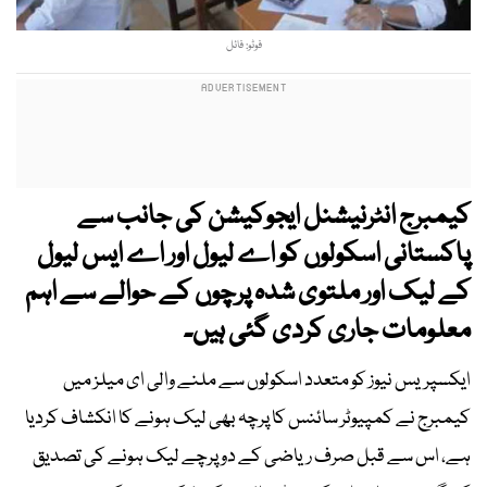
فوٹو: فائل
کیمبرج انٹرنیشنل ایجوکیشن کی جانب سے
پاکستانی اسکولوں کو اے لیول اور اے ایس لیول
کے لیک اور ملتوی شدہ پرچوں کے حوالے سے اہم
معلومات جاری کردی گئی ہیں۔
ایکسپریس نیوز کو متعدد اسکولوں سے ملنے والی ای میلز میں
کیمبرج نے کمپیوٹر سائنس کا پرچہ بھی لیک ہونے کا انکشاف کردیا
ہے، اس سے قبل صرف ریاضی کے دو پرچے لیک ہونے کی تصدیق