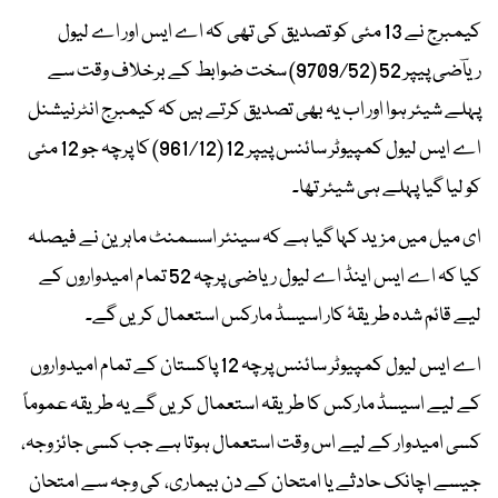
کیمبرج نے 13 مئی کو تصدیق کی تھی کہ اے ایس اور اے لیول
ریاؔضی پیپر 52 (9709/52) سخت ضوابط کے برخلاف وقت سے
پہلے شیئر ہوا اور اب یہ بھی تصدیق کرتے ہیں کہ کیمبرج انٹرنیشنل
اے ایس لیول کمپیوٹر سائنس پیپر 12 (961/12) کا پرچہ جو 12 مئی
کو لیا گیا پہلے ہی شیئر تھا۔
ای میل میں مزید کہا گیا ہے کہ سینئر اسسمنٹ ماہرین نے فیصلہ
کیا کہ اے ایس اینڈ اے لیول ریاضی پرچہ 52 تمام امیدواروں کے
لیے قائم شدہ طریقۂ کار اسیسڈ مارکس استعمال کریں گے۔
اے ایس لیول کمپیوٹر سائنس پرچہ 12 پاکستان کے تمام امیدواروں
کے لیے اسیسڈ مارکس کا طریقہ استعمال کریں گے یہ طریقہ عموماً
کسی امیدوار کے لیے اس وقت استعمال ہوتا ہے جب کسی جائز وجہ،
جیسے اچانک حادثے یا امتحان کے دن بیماری، کی وجہ سے امتحان