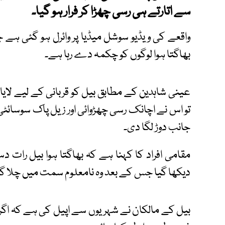
سے اتارتے ہی رسی چھڑا کر فرار ہو گیا۔
واقعے کی ویڈیو سوشل میڈیا پر وائرل ہو گئی ہے
بھاگتا ہوا لوگوں کو چکمہ دے رہا ہے۔
عینی شاہدین کے مطابق بیل کو قربانی کے لیے لایا 
تو اس نے اچانک رسی چھڑوائی اور زیل پاک سوسا
جانب دوڑ لگا دی۔
مقامی افراد کا کہنا ہے کہ بھاگتا ہوا بیل ر
دیکھا گیا جس کے بعد وہ نامعلوم سمت میں چلا گی
بیل کے مالکان نے شہریوں سے اپیل کی ہے کہ اگ