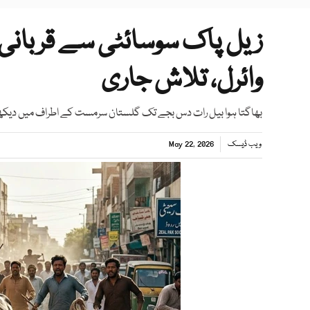
زیل پاک سوسائٹی سے قربانی کا
وائرل، تلاش جاری
بھاگتا ہوا بیل رات دس بجے تک گلستان سرمست کے اطراف میں دیکھا گ
ویب ڈیسک
May 22, 2026