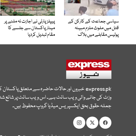
سیاسی جماعت کے کارکن کے
پیپلزپارٹی نے اجازت نہ ملنے پر
قتل میں ملوث ملزم مبینہ
مینار پاکستان سے جلسے کا
پولیس مقابلے میں ہلاک
مقام تبدیل کردیا
express.pk
خبروں اور حالات حاضرہ سے متعلق پاکستان 
وزٹ کی جانے والی ویب سائٹ ہے۔ اس ویب سائٹ پر شائع شدہ
جملہ حقوق بحق ایکسپریس میڈیا گروپ محفوظ ہیں۔