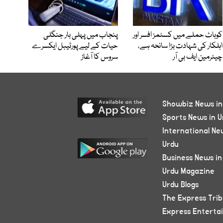
کوہاٹ حملے میں کسٹمز افسر اور
پنجاب میں پہلی بار جنگلی
اہلکار کی شہادت بڑا سانحہ ہے،
حیات کے لیے پورٹیبل ایکسرے
چیئرمین ایف بی آر
سروس کا آغاز
Showbiz News in
Sports News in U
International Ne
Urdu
Business News in
Urdu Magazine
Urdu Blogs
The Express Tri
Express Enterta