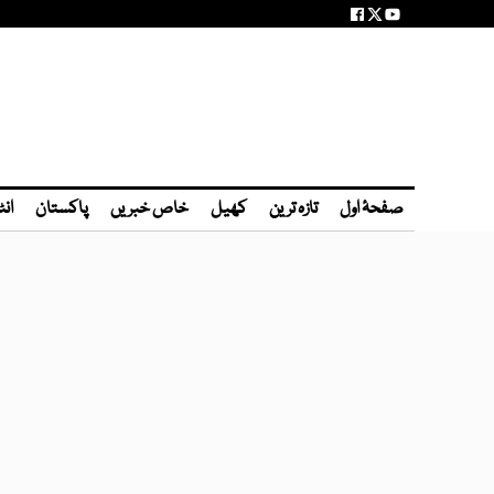
صفحۂ اول
تازہ ترین
کھیل
خاص خبریں
پاکستان
انٹ