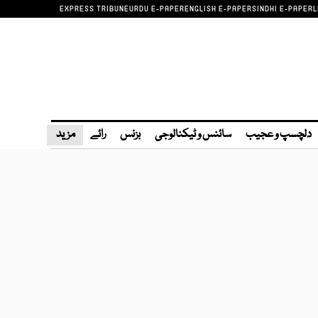
EXPRESS TRIBUNE
URDU E-PAPER
ENGLISH E-PAPER
SINDHI E-PAPER
L
دلچسپ و عجیب
سائنس و ٹیکنالوجی
بزنس
رائے
مزید