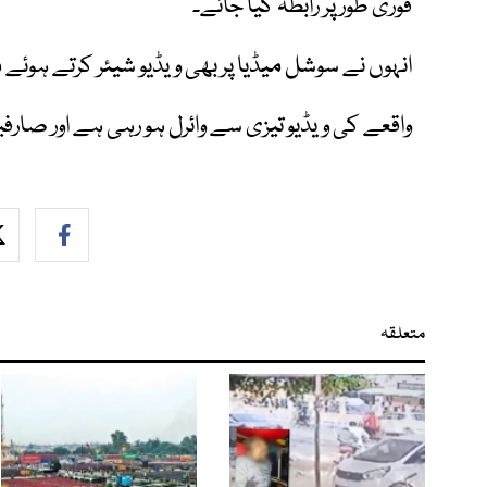
فوری طور پر رابطہ کیا جائے۔
انہوں نے سوشل میڈیا پر بھی ویڈیو شیئر کرتے ہوئ
واقعے کی ویڈیو تیزی سے وائرل ہو رہی ہے اور صارف
متعلقہ