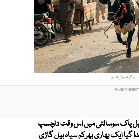
و: اے آئی تصوراتی تصویر
زیل پاک سوسائٹی میں اس وقت دلچسپ
 گیا ایک بھاری بھرکم سیاہ بیل گاڑی