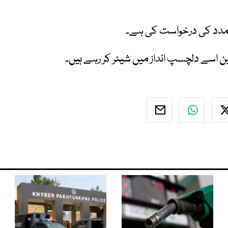
ے مدد کی درخواست کی ہے۔
ین اسے دلچسپ انداز میں شیئر کر رہے ہیں۔