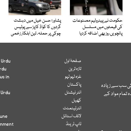
حکومت نے پیٹرولیم مصنوعات
پشاور؛ حسن خیل میں دہشت
کی قیمتوں میں مسلسل
گردوں کا کواڈ کاپڑ سے پولیس
پانچویں روز بھی اضافہ کردیا
چوکی پر حملہ، تین اہلکار زخمی
صفحۂ اول
 Urdu
تازہ ترین
rdu
غزہ لہو لہو
ws in
پاکستان
کی سب سے زیادہ
انٹر نیشنل
 Urdu
 تمام مواد کے
کھیل
انٹرٹینمنٹ
لائف اسٹائل
bune
ٹاپ ٹرینڈ
inment