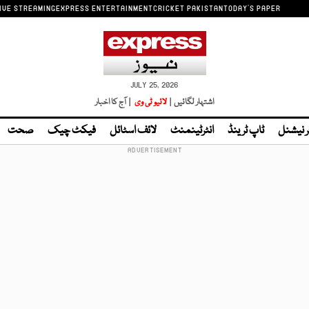
IVE STREAMING
EXPRESS ENTERTAINMENT
CRICKET PAKISTAN
TODAY'S PAPER
JULY 25, 2026
اشتہار لگائیں |
لائیو ٹی وی
| آج کا اخبار
ر نیشنل
ٹاپ ٹرینڈ
انٹرٹینمنٹ
لائف اسٹائل
فیکٹ چیک
صحت