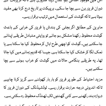
اس میں موجود اضافی ہوا نکال دینا ضروری ہے تاکہ فریزنگ کے
دوران فریزر برن سے بچا جا سکے۔ ہر پیکٹ پر تاریخ درج کرنا بھی مفید
ہوتا ہے تاکہ گوشت کے استعمال میں ترتیب برقرار رہے۔
ماہرین کے مطابق اگر بجلی کی بندش یا فریزر کی خرابی کے باعث
گوشت محفوظ رکھنا مشکل ہو جائے تو روایتی متبادل طریقے اپنائے
جا سکتے ہیں۔ گوشت کو اچھی طرح ابال کر محفوظ کیا جا سکتا ہے یا
نمک لگا کر خشک کیا جا سکتا ہے، جیسا کہ قدیم زمانے میں کیا جاتا
تھا۔ یہ طریقے ہنگامی حالات میں گوشت کو خراب ہونے سے بچا
سکتے ہیں۔
مزید احتیاط کے طور پر فریزر کو بار بار کھولنے سے گریز کرنا چاہیے
تاکہ اندرونی درجہ حرارت برقرار رہے۔ لوڈشیڈنگ کے دوران فریزر کا
دروازہ بند رکھنے سے کئی گھنٹوں تک ٹھنڈک محفوظ رہ سکتی ہے۔