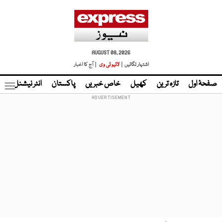
AUGUST 08, 2026
اشتہار لگائیں |
لائیو ٹی وی
| آج کا اخبار
صفحۂ اول
تازہ ترین
کھیل
خاص خبریں
پاکستان
انٹر نیشنل
ٹا