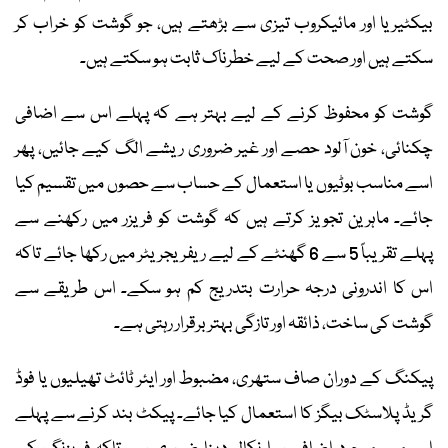
بیکٹیریا اور مائیکروب تیزی سے بڑھتے ہیں، جو گوشت کو خراب کر
سکتے ہیں اور صحت کے لیے خطرناک ثابت ہو سکتے ہیں۔
گوشت کو محفوظ کرنے کے لیے بہتر ہے کہ پہلے اس سے اضافی
چکنائی، خون آلود حصے اور غیر ضروری ریشے الگ کیے جائیں، پھر
اسے مناسب بوٹیوں یا استعمال کے حساب سے حصوں میں تقسیم کیا
جائے۔ ماہرین تجویز کرتے ہیں کہ گوشت کو فریزر میں رکھنے سے
پہلے تقریباً 5 سے 6 گھنٹے کے لیے ریفریجریٹر میں رکھا جائے تاکہ
اس کا اندرونی درجہ حرارت بتدریج کم ہو سکے۔ اس طریقے سے
گوشت کی ساخت، ذائقہ اور تازگی بہتر برقرار رہتی ہے۔
پیکنگ کے دوران صاف ستھری، مضبوط اور ایئر ٹائٹ تھیلیوں یا فوڈ
گریڈ پلاسٹک بیگز کا استعمال کیا جائے۔ پیکٹ بند کرنے سے پہلے