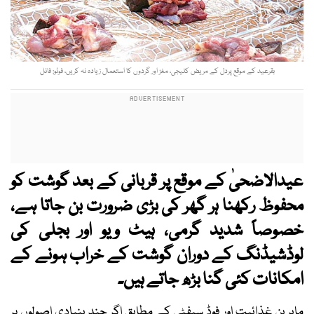
بقرعید کے موقع پردل کے مریض کلیجی، مغز اور گردوں کا استعمال زیادہ نہ کریں، فوٹو: فائل
عیدالاضحیٰ کے موقع پر قربانی کے بعد گوشت کو
محفوظ رکھنا ہر گھر کی بڑی ضرورت بن جاتا ہے،
خصوصاً شدید گرمی، ہیٹ ویو اور بجلی کی
لوڈشیڈنگ کے دوران گوشت کے خراب ہونے کے
امکانات کئی گنا بڑھ جاتے ہیں۔
ماہرینِ غذائیت اور فوڈ سیفٹی کے مطابق اگر چند بنیادی اصولوں پر