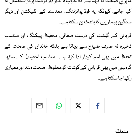
ماہرینِ صحت کا کہنا ہے کہ خراب یا بدبو دار گوشت ہرگز استعمال نہ
کیا جائے، کیونکہ یہ فوڈ پوائزننگ، معدے کے انفیکشن اور دیگر
سنگین بیماریوں کا باعث بن سکتا ہے۔
قربانی کے گوشت کی درست صفائی، محفوظ پیکنگ اور مناسب
ذخیرہ نہ صرف ضیاع سے بچاتا ہے بلکہ خاندان کی صحت کے
تحفظ میں بھی اہم کردار ادا کرتا ہے۔ مناسب احتیاط کے ساتھ
گرمیوں میں بھی قربانی کے گوشت کو محفوظ، صحت مند اور معیاری
رکھا جا سکتا ہے۔
متعلقہ