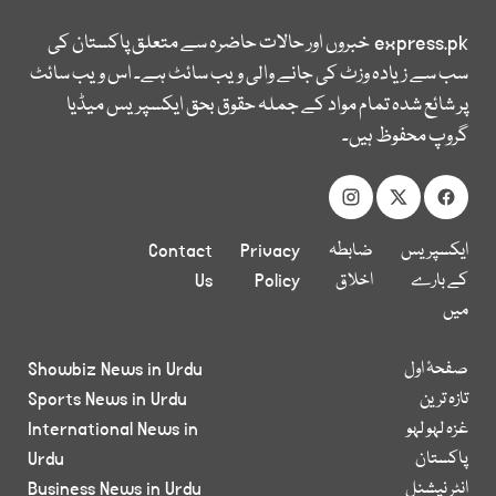
express.pk
خبروں اور حالات حاضرہ سے متعلق پاکستان کی
سب سے زیادہ وزٹ کی جانے والی ویب سائٹ ہے۔ اس ویب سائٹ
پر شائع شدہ تمام مواد کے جملہ حقوق بحق ایکسپریس میڈیا
گروپ محفوظ ہیں۔
ایکسپریس
ضابطہ
Privacy
Contact
کے بارے
اخلاق
Policy
Us
میں
صفحۂ اول
Showbiz News in Urdu
تازہ ترین
Sports News in Urdu
غزہ لہو لہو
International News in
پاکستان
Urdu
انٹر نیشنل
Business News in Urdu