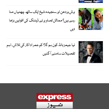
ہرش وردھن اور سنجیدہ شیخ ایک ساتھ چھٹیاں منا
رہے ہیں؟ مماثل تصاویر نے ڈیٹنگ کی افواہیں بڑھا
دیں
نیا جیمز بانڈ کون ہو گا؟ کم عمر اداکار کی تلاش، اہم
تفصیلات سامنے آگئیں