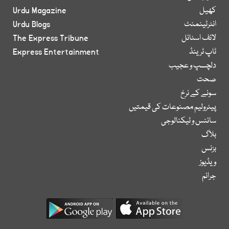
کھیل
Urdu Magazine
انٹرٹینمنٹ
Urdu Blogs
لائف اسٹائل
The Express Tribune
ٹاپ ٹرینڈ
Express Entertainment
دلچسپ و عجیب
صحت
سونے کے نرخ
پیٹرولیم مصنوعات کی قیمتیں
سائنس و ٹیکنالوجی
بلاگ
بزنس
ویڈیوز
جرائم