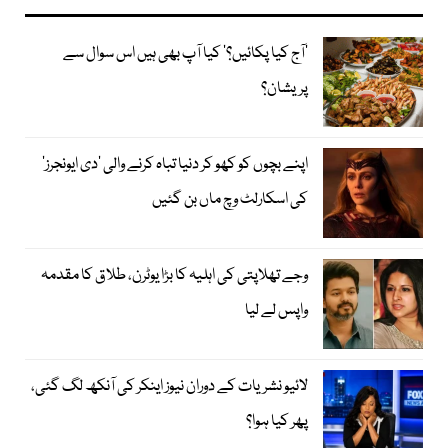
’آج کیا پکائیں؟‘ کیا آپ بھی ہیں اس سوال سے
پریشان؟
اپنے بچوں کو کھو کر دنیا تباہ کرنے والی ’دی ایونجرز‘
کی اسکارلٹ وچ ماں بن گئیں
وجے تھلاپتی کی اہلیہ کا بڑا یوٹرن، طلاق کا مقدمہ
واپس لے لیا
لائیو نشریات کے دوران نیوز اینکر کی آنکھ لگ گئی،
پھر کیا ہوا؟