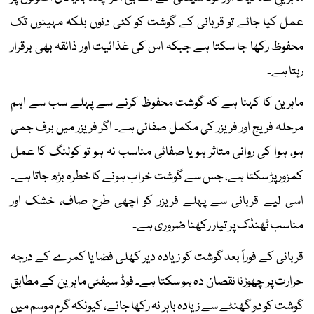
عمل کیا جائے تو قربانی کے گوشت کو کئی دنوں بلکہ مہینوں تک
محفوظ رکھا جا سکتا ہے جبکہ اس کی غذائیت اور ذائقہ بھی برقرار
رہتا ہے۔
ماہرین کا کہنا ہے کہ گوشت محفوظ کرنے سے پہلے سب سے اہم
مرحلہ فریج اور فریزر کی مکمل صفائی ہے۔ اگر فریزر میں برف جمی
ہو، ہوا کی روانی متاثر ہو یا صفائی مناسب نہ ہو تو کولنگ کا عمل
کمزور پڑ سکتا ہے، جس سے گوشت خراب ہونے کا خطرہ بڑھ جاتا ہے۔
اسی لیے قربانی سے پہلے فریزر کو اچھی طرح صاف، خشک اور
مناسب ٹھنڈک پر تیار رکھنا ضروری ہے۔
قربانی کے فوراً بعد گوشت کو زیادہ دیر کھلی فضا یا کمرے کے درجہ
حرارت پر چھوڑنا نقصان دہ ہو سکتا ہے۔ فوڈ سیفٹی ماہرین کے مطابق
گوشت کو دو گھنٹے سے زیادہ باہر نہ رکھا جائے، کیونکہ گرم موسم میں