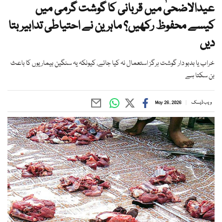
عیدالاضحیٰ میں قربانی کا گوشت گرمی میں
کیسے محفوظ رکھیں؟ ماہرین نے احتیاطی تدابیر بتا
دیں
خراب یا بدبو دار گوشت ہرگز استعمال نہ کیا جائے، کیونکہ یہ سنگین بیماریوں کا باعث
بن سکتا ہے
ویب ڈیسک
May 26, 2026