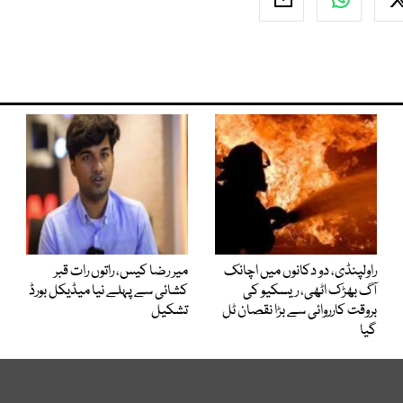
راولپنڈی، دو دکانوں میں اچانک
میر رضا کیس، راتوں رات قبر
آگ بھڑک اٹھی، ریسکیو کی
کشائی سے پہلے نیا میڈیکل بورڈ
بروقت کارروائی سے بڑا نقصان ٹل
تشکیل
گیا