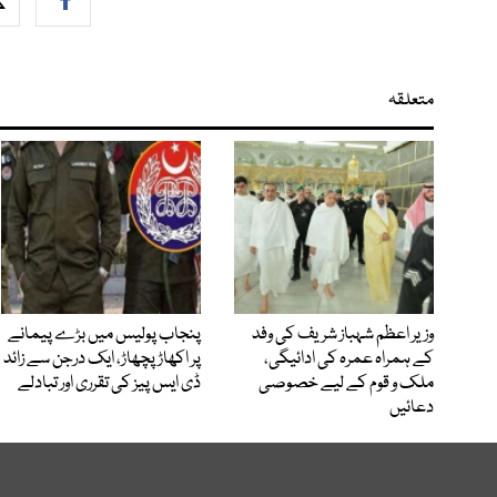
متعلقہ
وزیر اعظم شہباز شریف کی وفد
پنجاب پولیس میں بڑے پیمانے
کے ہمراہ عمرہ کی ادائیگی،
پر اکھاڑ پچھاڑ، ایک درجن سے زائد
ملک و قوم کے لیے خصوصی
ڈی ایس پیز کی تقرری اور تبادلے
دعائیں