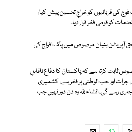
وج کی قربانیوں کو خراجِ تحسین پیش کیا،
ات کو قومی فخر قرار دیا۔
ٔ حق آپریشن بنیان مرصوص میں پاک افواج کی
صوص ثابت کرتا ہے کہ پاکستان کا دفاع ناقابلِ
ار، جرات اور حب الوطنی پر فخر ہے، کشمیری
جاری رہے گی، انشاءاللہ وہ دن دور نہیں جب