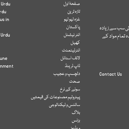
صفحۂ اول
 Urdu
تازہ ترین
rdu
غزہ لہو لہو
ws in
پاکستان
کی سب سے زیادہ
انٹر نیشنل
 Urdu
 تمام مواد کے
کھیل
انٹرٹینمنٹ
لائف اسٹائل
bune
ٹاپ ٹرینڈ
inment
دلچسپ و عجیب
Contact Us
صحت
سونے کے نرخ
پیٹرولیم مصنوعات کی قیمتیں
سائنس و ٹیکنالوجی
بلاگ
بزنس
ویڈیوز