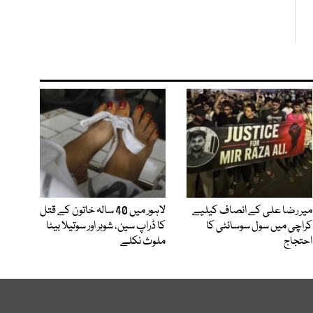
میر رضا علی کے انصاف کیلیے
لاہور میں 40 سالہ خاتون کے قتل
کراچی میں سول سوسائٹی کا
کا ڈراپ سین، شوہر اور سوتیلا بیٹا
احتجاج
ملوث نکلے