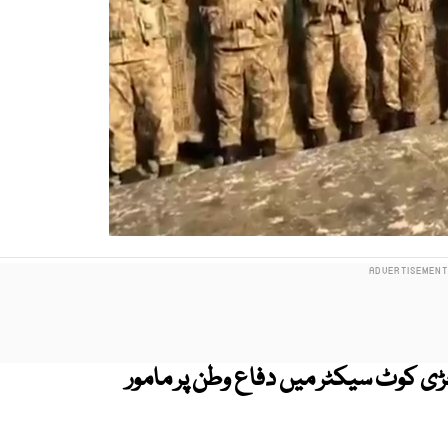
ڑی کوٹ سیکٹر میں دفاع وطن پر مامور