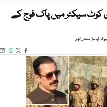
ی کوٹ سیکٹر میں پاک فوج کے
وگا، فیصل ممتاز راٹھور