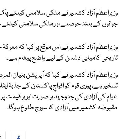
وزیراعظم آزاد کشمیر نے ملکی سلامتی کیلئے پاک ف
جوانوں کے بلند حوصلے اور ملکی سلامتی کیلئے خدم
وزیراعظم آزاد کشمیر نے اس موقع پر کہا کہ معرکہ
تاریخی کامیابی دشمن کے لیے واضح پیغام ہے۔
وزیراعظم آزاد کشمیر نے کہا کہ آپریشن بنیان المر
تسخیر ہے، پوری قوم کو افواجِ پاکستان کے جذبۂ ایث
عوام کی آزادی کی جدوجہد ہر صورت اور ہر قیمت پر 
مقبوضہ کشمیر میں آزادی کا سورج طلوع ہوگا۔