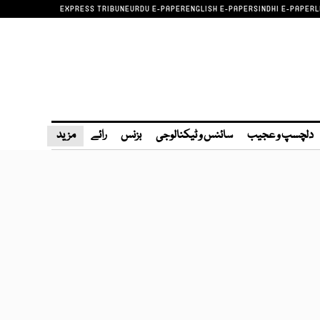
EXPRESS TRIBUNE
URDU E-PAPER
ENGLISH E-PAPER
SINDHI E-PAPER
L
دلچسپ و عجیب
سائنس و ٹیکنالوجی
بزنس
رائے
مزید