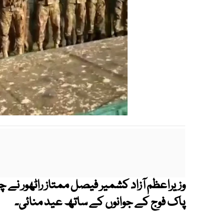
وزیراعظم آزاد کشمیر فیصل ممتاز راٹھور نے چ
پاک فوج کے جوانوں کے ساتھ عید منائی۔