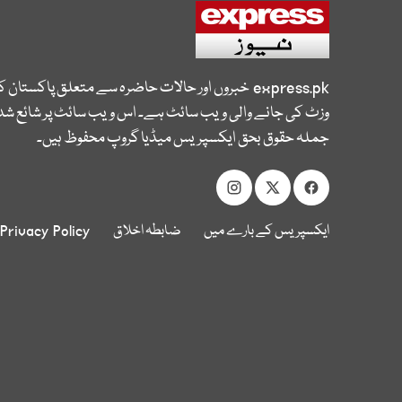
express.pk
خبروں اور حالات حاضرہ سے متعلق پاکستان 
وزٹ کی جانے والی ویب سائٹ ہے۔ اس ویب سائٹ پر شائع شدہ
جملہ حقوق بحق ایکسپریس میڈیا گروپ محفوظ ہیں۔
ایکسپریس کے بارے میں
ضابطہ اخلاق
Privacy Policy