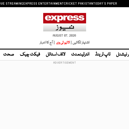
IVE STREAMING
EXPRESS ENTERTAINMENT
CRICKET PAKISTAN
TODAY'S PAPER
AUGUST 07, 2026
اشتہار لگائیں |
لائیو ٹی وی
| آج کا اخبار
ر نیشنل
ٹاپ ٹرینڈ
انٹرٹینمنٹ
لائف اسٹائل
فیکٹ چیک
صحت