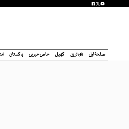
صفحۂ اول
تازہ ترین
کھیل
خاص خبریں
پاکستان
انٹ