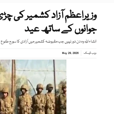
وزیراعظم آزاد کشمیر کی چڑ
جوانوں کے ساتھ عید
انشاء اللہ وہ دن دور نہیں جب مقبوضہ کشمیر میں آزادی کا سورج طلوع ہ
ویب ڈیسک
May 28, 2026