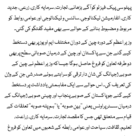
پہلو سی پیک فیز ٹو کو آگے بڑھانے، تجارت، سرمایہ کاری، زرعی، جدید
کاری، انفارمیشن ٹیکنالوجی، سائنس و ٹیکنالوجی اور عوامی روابط کو
مربوط و مضبوط بنانے کے حوالے سے بھی مفید گفتگو کی گئی۔
وزیر اعظم کے دورہ چین کے دوران مختلف ایم او یوز پر بھی دستخط
کیے گئے جن سے پاکستان اور چین کے درمیان صوبائی سطح پر بھی
دو طرفہ تعاون کو فروغ حاصل ہوگا جیساکہ وزیر اعظم نے چین کے
صوبے ژجیانگ کی شان دار ترقی کو سراہتے ہوئے صدر شی جن کے وژن
کی تعریف کی۔ اس حوالے سے ایک مفاہمتی یادداشت پر دستخط
کیے گئے جو پاکستان کے صوبے پنجاب اور چینی صوبے ژجیانگ کے
درمیان سسٹر پراونس یعنی ’’بہن صوبہ‘‘ یا ’’ہم پلہ صوبہ‘‘ تعلقات کے
قیام سے متعلق تھی جس کا مقصد تجارت، سرمایہ کاری، زراعت،
تعلیم، ثقافت، سیاحت اور عوامی رابطہ کے شعبوں میں تعاون کو فروغ