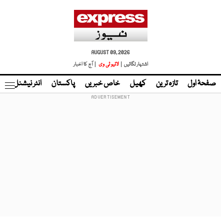
AUGUST 09, 2026
اشتہار لگائیں |
لائیو ٹی وی
| آج کا اخبار
صفحۂ اول
تازہ ترین
کھیل
خاص خبریں
پاکستان
انٹر نیشنل
ٹا