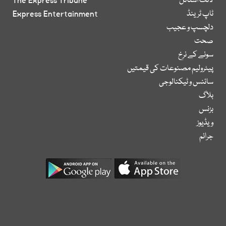
لائف اسٹائل
The Express Tribune
ٹاپ ٹرینڈ
Express Entertainment
دلچسپ و عجیب
صحت
سونے کے نرخ
پیٹرولیم مصنوعات کی قیمتیں
سائنس و ٹیکنالوجی
بلاگ
بزنس
ویڈیوز
جرائم