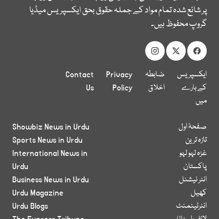
پر شائع شدہ تمام مواد کے جملہ حقوق بحق ایکسپریس میڈیا
گروپ محفوظ ہیں۔
ایکسپریس
ضابطہ
Privacy
Contact
کے بارے
اخلاق
Policy
Us
میں
صفحۂ اول
Showbiz News in Urdu
تازہ ترین
Sports News in Urdu
غزہ لہو لہو
International News in
پاکستان
Urdu
انٹر نیشنل
Business News in Urdu
کھیل
Urdu Magazine
انٹرٹینمنٹ
Urdu Blogs