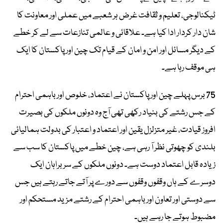
ٹیکنالوجی، تعلیم و ثقافت غرض ہر شعبے میں عملی اور معاونت کا
شان دار کردار ادا کیا ہے۔ علاقائی و عالمی تنازعات سے لے کر خطے
کے دیگر مسائل اور امن و امان کے قیام تک چین اور پاکستان کا ایک
ہی موقف رہا ہے۔
75 برس پہلے چین اور پاکستان نے اعتماد، خلوص اور باہمی احترام
کے جس رشتے کی بنیاد رکھی تھی آج وہ دونوں ملکوں کی بصیرت
افروز قیادت، غیر متزلزل یقین اور اعتماد و اعتبار کی بدولت ہمالیائی
بلندی کو چھوتی نظر آ رہی ہے، چین خطے میں پاکستان کا سب سے
زیادہ قابل اعتماد دوست ہے۔ دونوں ملکوں کے سربراہان ایک
دوسرے کے ہاں وقفوں وقفوں سے دورے پر آتے جاتے رہتے ہیں جس
سے دوستی اور تعاون اور باہمی احترام کے رشتے مزید مستحکم اور
مضبوط ہوتے جا رہے ہیں۔