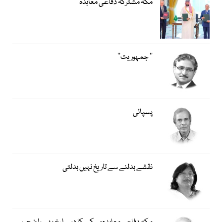
مکہ مشترکہ دفاعی معاہدہ
’’ جمہوریت‘‘
پسپائی
نقشے بدلنے سے تاریخ نہیں بدلتی