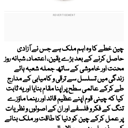
چین خطے کا وہ اہم ملک ہے جس نے آزادی
حاصل کرنے کے بعد بڑے یقین، اعتماد، شبانہ روز
محنت اور خاموشی کے ساتھ جملہ شعبہ ہائے
زندگی میں تسلسل سے ترقی و کامیابی کے مدارج
طے کرکے عالمی سطح پر اپنا مقام بنایا اور یہ ثابت
کیا کہ چینی قوم اپنے عظیم قائد اور رہنما ماؤزے
تنگ کے فکر و فلسفے اور ان کے اصولوں و نظریات
پر عمل کرکے چین کو دنیا کا طاقت ور ملک بنانے