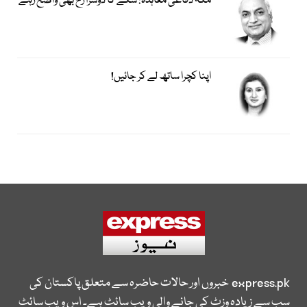
مکہ دفاعی معاہدہ: سکے کا دوسرا رخ بھی واضح رہے
اپنا کچرا ساتھ لے کر جائیں!
express.pk
خبروں اور حالات حاضرہ سے متعلق پاکستان کی
سب سے زیادہ وزٹ کی جانے والی ویب سائٹ ہے۔ اس ویب سائٹ