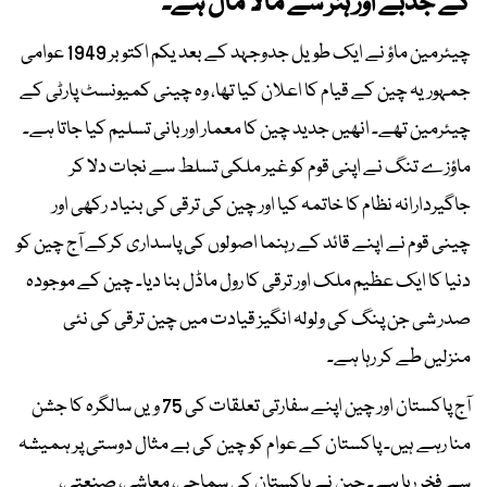
کے جذبے اور ہنر سے مالا مال ہے۔
چیئرمین ماؤ نے ایک طویل جدوجہد کے بعد یکم اکتوبر 1949 عوامی
جمہوریہ چین کے قیام کا اعلان کیا تھا، وہ چینی کمیونسٹ پارٹی کے
چیئرمین تھے۔ انھیں جدید چین کا معمار اور بانی تسلیم کیا جاتا ہے۔
ماؤزے تنگ نے اپنی قوم کو غیر ملکی تسلط سے نجات دلا کر
جاگیردارانہ نظام کا خاتمہ کیا اور چین کی ترقی کی بنیاد رکھی اور
چینی قوم نے اپنے قائد کے رہنما اصولوں کی پاسداری کرکے آج چین کو
دنیا کا ایک عظیم ملک اور ترقی کا رول ماڈل بنا دیا۔ چین کے موجودہ
صدر شی جن پنگ کی ولولہ انگیز قیادت میں چین ترقی کی نئی
منزلیں طے کر رہا ہے۔
آج پاکستان اور چین اپنے سفارتی تعلقات کی 75 ویں سالگرہ کا جشن
منا رہے ہیں۔ پاکستان کے عوام کو چین کی بے مثال دوستی پر ہمیشہ
سے فخر رہا ہے۔ چین نے پاکستان کی سماجی، معاشی، صنعتی،