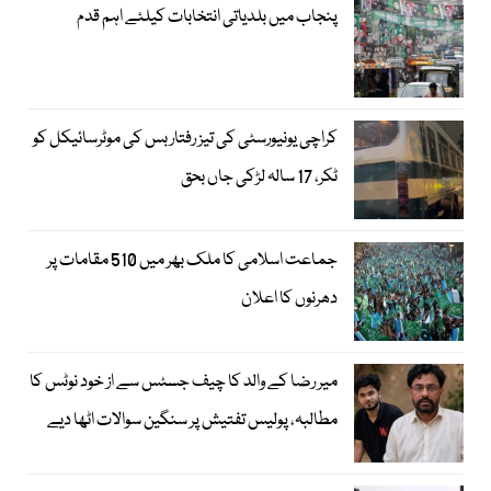
پنجاب میں بلدیاتی انتخابات کیلئے اہم قدم
کراچی یونیورسٹی کی تیز رفتار بس کی موٹرسائیکل کو
ٹکر، 17 سالہ لڑکی جاں بحق
جماعت اسلامی کا ملک بھر میں 510 مقامات پر
دھرنوں کا اعلان
میر رضا کے والد کا چیف جسٹس سے از خود نوٹس کا
مطالبہ، پولیس تفتیش پر سنگین سوالات اٹھا دیے