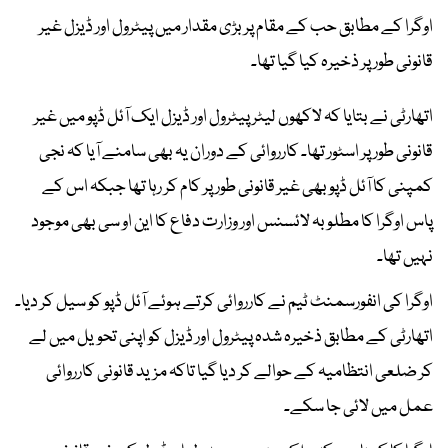
اوگرا کے مطابق حب کے مقام پر بڑی مقدار میں پیٹرول اور ڈیزل غیر
قانونی طور پر ذخیرہ کیا گیا تھا۔
اتھارٹی نے بتایا کہ لاکھوں لیٹر پیٹرول اور ڈیزل ایک آئل ڈپو میں غیر
قانونی طور پر اسٹور تھا۔ کارروائی کے دوران یہ بھی سامنے آیا کہ نجی
کمپنی کا آئل ڈپو بھی غیر قانونی طور پر کام کر رہا تھا جبکہ اس کے
پاس اوگرا کا مطلوبہ لائسنس اور وزارت دفاع کا این او سی بھی موجود
نہیں تھا۔
اوگرا کی انفورسمنٹ ٹیم نے کارروائی کرتے ہوئے آئل ڈپو کو سیل کر دیا۔
اتھارٹی کے مطابق ذخیرہ شدہ پیٹرول اور ڈیزل کو اپنی تحویل میں لے
کر ضلعی انتظامیہ کے حوالے کر دیا گیا تاکہ مزید قانونی کارروائی
عمل میں لائی جا سکے۔