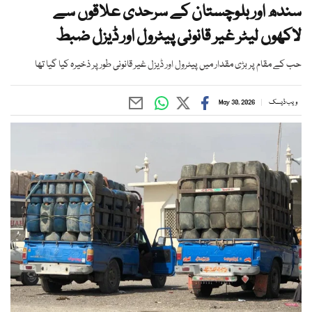
سندھ اور بلوچستان کے سرحدی علاقوں سے
لاکھوں لیٹر غیر قانونی پیٹرول اور ڈیزل ضبط
حب کے مقام پر بڑی مقدار میں پیٹرول اور ڈیزل غیر قانونی طور پر ذخیرہ کیا گیا تھا
ویب ڈیسک
May 30, 2026