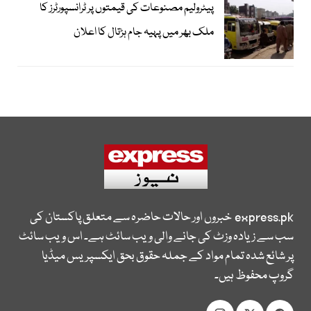
پیٹرولیم مصنوعات کی قیمتوں پر ٹرانسپورٹرز کا
ملک بھر میں پہیہ جام ہڑتال کا اعلان
express.pk
خبروں اور حالات حاضرہ سے متعلق پاکستان کی
سب سے زیادہ وزٹ کی جانے والی ویب سائٹ ہے۔ اس ویب سائٹ
پر شائع شدہ تمام مواد کے جملہ حقوق بحق ایکسپریس میڈیا
گروپ محفوظ ہیں۔