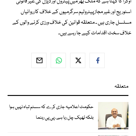
اوگرا کا کہنا ہے کہ ملک بھر میں پیٹرول اور ڈیزل کی غیر قانونی
اسٹوریج اور غیر مجاز پیٹرولیم سرگرمیوں کے خلاف کارروائیاں
مسلسل جاری ہیں ۔ متعلقہ قوانین کی خلاف ورزی کرنے والوں کے
خلاف سخت اقدامات کیے جا رہے ہیں۔
متعلقہ
حکومت اعلامیہ جاری کرے کہ سسٹم تباہ نہیں ہوا
بلکہ ٹھیک چل رہا ہے، پی پی رہنما