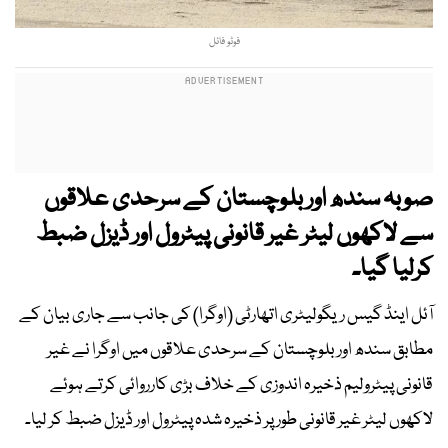
فوٹو فائل
صوبہ سندھ اور بلوچستان کے سرحدی علاقوں
سے لاکھوں لیٹر غیر قانونی پیٹرول اور ڈیزل ضبط
کرلیا گیا۔
آئل اینڈ گیس ریگولیٹری اتھارٹی (اوگرا) کی جانب سے جاری بیان کے
مطابق سندھ اور بلوچستان کے سرحدی علاقوں میں اوگرا نے غیر
قانونی پیٹرولیم ذخیرہ اندوزی کے خلاف بڑی کارروائی کرتے ہوئے
لاکھوں لیٹر غیر قانونی طور پر ذخیرہ شدہ پیٹرول اور ڈیزل ضبط کر لیا۔