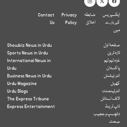
ایکسپریس
ضابطہ
Privacy
Contact
کے بارے
اخلاق
Policy
Us
میں
صفحۂ اول
Showbiz News in Urdu
تازہ ترین
Sports News in Urdu
غزہ لہو لہو
International News in
پاکستان
Urdu
انٹر نیشنل
Business News in Urdu
کھیل
Urdu Magazine
انٹرٹینمنٹ
Urdu Blogs
لائف اسٹائل
The Express Tribune
ٹاپ ٹرینڈ
Express Entertainment
دلچسپ و عجیب
صحت