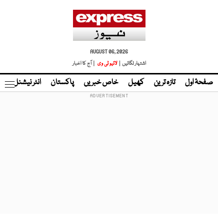
AUGUST 06, 2026
اشتہار لگائیں |
لائیو ٹی وی
| آج کا اخبار
صفحۂ اول
تازہ ترین
کھیل
خاص خبریں
پاکستان
انٹر نیشنل
ٹا