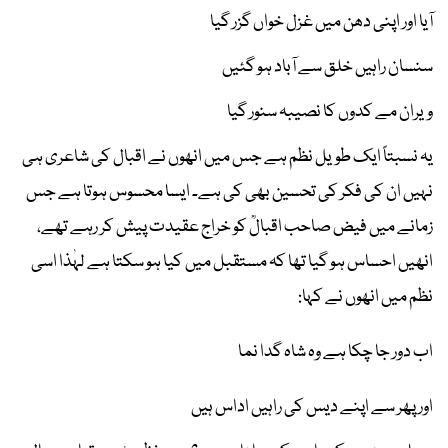
آیا اور اپنی دھن میں غزل خواں گزر گیا
سنسان راہیں خلق سے آباد ہو گئیں
ویران مے کدوں کا نصیبہ سنور گیا
یہ نسبتاً ایک طویل نظم ہے جس میں انھوں نے اقبال کی شاعری ہی
نہیں ان کی فکر کی تحسین بھی کی ہے۔ ایسا محسوس ہوتا ہے جس
زمانے میں فیض صاحب اقبالؒ کو خراج عقیدت پیش کر رہے تھے،
انھیں احساس ہو گیا تھا کہ مستقبل میں کیا ہو سکتا ہے لہٰذا اسی
نظم میں انھوں نے کہا:
اب دور جا چکا ہے وہ شاہ گدا نما
اور پھر سے اپنے دیس کی راہیں اداس ہیں