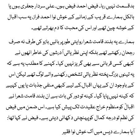
بدقسمت نہیں رہا۔ فیض احمد فیض ہوں، علی سردار جعفری ہوں یا
بالکل ہمارے قریب کے زمانے کے خوش نوا احمد فراز، یہ سب اقبال
کے خوشہ چین تھے اور اس کی محبت کا دم بھرتے تھے۔
ہمارے یہ بلند قامت شعرا روایتی طور پر بائیں بازو کی طرف نہ صرف
رجحان رکھتے تھے بلکہ اپنی نظریاتی آدرشوں کی خاطر انھوں نے
کبھی کسی قربانی سے بھی گریز نہیں کیا۔ کہنے کا مطلب یہ ہے کہ
یہ تینوں بزرگ پختہ نظریاتی تشخص رکھنے والے لوگ تھے لیکن اس
کے باوجود ان کے یہاں اقبال ؒکے لیے کبھی منفی جذبات یا یوں کہیے
کہ کینہ نہیں پایا گیا۔ کینہ تو دور کی بات ہے ان بلند قامت شعرا نے
اقبالؒ کو منظوم خراج عقیدت تک پیش کیا ہے۔ اس ضمن میں فیض
کی نظم تو درجہ کمال کو پہنچتی دکھائی دیتی ہے۔ فیض نے کہا تھا:
آیا ہمارے دیس میں اک خوش نوا فقیر