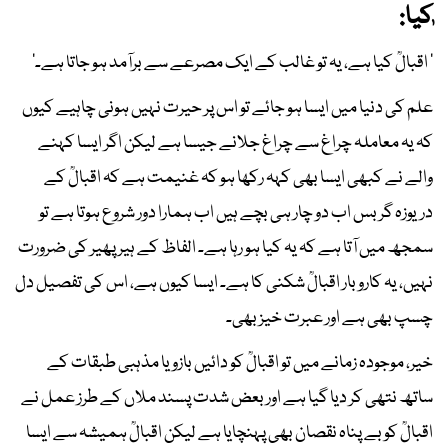
ٰکیا:
' اقبالؒ کیا ہے، یہ تو غالب کے ایک مصرعے سے برآمد ہو جاتا ہے۔'
علم کی دنیا میں ایسا ہو جائے تو اس پر حیرت نہیں ہونی چاہیے کیوں
کہ یہ معاملہ چراغ سے چراغ جلانے جیسا ہے لیکن اگر ایسا کہنے
والے نے کبھی ایسا بھی کہہ رکھا ہو کہ غنیمت ہے کہ اقبالؒ کے
دریوزہ گر بس اب دو چار ہی بچے ہیں اب ہمارا دور شروع ہوتا ہے تو
سمجھ میں آتا ہے کہ یہ کیا ہو رہا ہے۔ الفاظ کے ہیر پھیر کی ضرورت
نہیں، یہ کاروبار اقبالؒ شکنی کا ہے۔ ایسا کیوں ہے، اس کی تفصیل دل
چسپ بھی ہے اور عبرت خیز بھی۔
خیر، موجودہ زمانے میں تو اقبالؒ کو دائیں بازو یا مذہبی طبقات کے
ساتھ نتھی کر دیا گیا ہے اور بعض شدت پسند ملاں کے طرز عمل نے
اقبالؒ کو بے پناہ نقصان بھی پہنچایا ہے لیکن اقبالؒ ہمیشہ سے ایسا