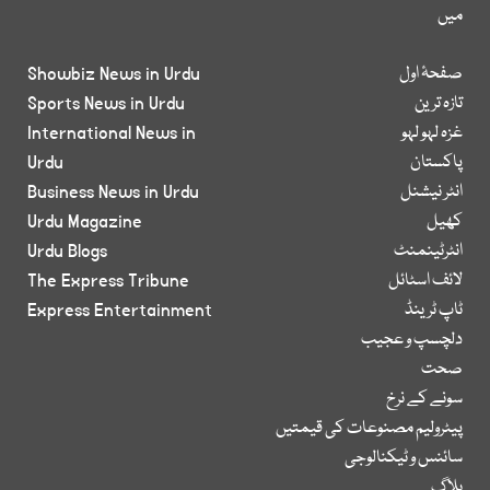
میں
صفحۂ اول
Showbiz News in Urdu
تازہ ترین
Sports News in Urdu
غزہ لہو لہو
International News in
پاکستان
Urdu
انٹر نیشنل
Business News in Urdu
کھیل
Urdu Magazine
انٹرٹینمنٹ
Urdu Blogs
لائف اسٹائل
The Express Tribune
ٹاپ ٹرینڈ
Express Entertainment
دلچسپ و عجیب
صحت
سونے کے نرخ
پیٹرولیم مصنوعات کی قیمتیں
سائنس و ٹیکنالوجی
بلاگ