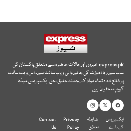
express.pk
خبروں اور حالات حاضرہ سے متعلق پاکستان کی
سب سے زیادہ وزٹ کی جانے والی ویب سائٹ ہے۔ اس ویب سائٹ
پر شائع شدہ تمام مواد کے جملہ حقوق بحق ایکسپریس میڈیا
گروپ محفوظ ہیں۔
ایکسپریس
ضابطہ
Privacy
Contact
کے بارے
اخلاق
Policy
Us