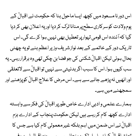
اس دور نا مسعود میں کچھ ایسا ماحول بنا کہ حکومت نے اقبالؒ کے
یوم ولادت کو سرکاری سطح پر منانا ترک کر دیا اور یہ اعلان بھی کر دیا
گیا کہ آئندہ اس قومی تہوار پر تعطیل بھی نہیں ہوا کرے گی۔ اس
تاریک دور کے خاتمے کے بعد نواز شریف وزیر اعظم بنے تو یہ چھٹی
بحال ہوئی لیکن اقبالؒ شکنی کی جو فضا بن چکی تھی وہ برقرار رہی۔ یہ
سب کیوں ہوا، اس کا سبب اگر بدنیتی سے نہیں تو اقبالؒ سے لاتعلقی
اور انھیں نہ پڑھے جانے سے ہے۔ اس مرض کا علاج اقبالؒ کو پڑھنے اور
سمجھنے میں ہے۔
ہمارے علمی و ادبی ادارے خاص طور پر اقبالؒ کی فکر سے وابستہ
ادارے کچھ کام کر رہے ہیں لیکن حکومت پنجاب کے ادارے بزم
اقبالؒ نے اس ضمن میں اہم بلکہ غیر معمولی کام کیا ہے جس کا