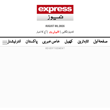
AUGUST 09, 2026
اشتہار لگائیں |
لائیو ٹی وی
| آج کا اخبار
صفحۂ اول
تازہ ترین
کھیل
خاص خبریں
پاکستان
انٹر نیشنل
ٹا