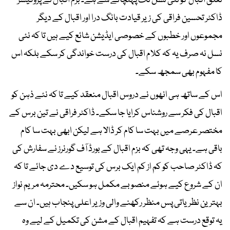
تعلق اقبالؒ کو نئی نسل تک پہنچانے سے ہے۔ بزم اقبال نے پروفیسر
ڈاکٹر تحسین فراقی کی زیر قیادت بانگ درا اور اقبال کے دیگر
مجموعوں اور خطبوں کے خصوصی ایڈیشن شائع کیے ہیں تا کہ نئی
نسل نہ صرف یہ کہ کلام اقبال کی درست خواندگی کر سکے بلکہ اس
کا مفہوم بھی سمجھ سکے۔
اس کے ساتھ ہی انھوں نے دروس اقبال منعقد کیے تا کہ نئے ذہن کو
اقبال کی فکر سے روشناس کرایا جا سکے۔ ڈاکٹر فراقی نے تین برس کے
مختصر عرصے میں بہت سا کام کر ڈالا ہے لیکن ابھی بہت سا کام
باقی ہے۔ یہی وجہ تھی کہ بزم اقبال کے بورڈ آف گورنرز نے سفارش کی
کہ ڈاکٹر صاحب کو کم از کم ایک برس کی توسیع دے دی جائے تا کہ
ان کے شروع کیے ہوئے منصوبے مکمل ہو سکیں۔ محترمہ مریم نواز
بہترین نظریاتی پس منظر رکھنے والی وزیر اعلی پنجاب ہیں۔ ان سے
یہ توقع درست ہے کہ تفہیم اقبال کے مشن کی تکمیل کے لیے وہ