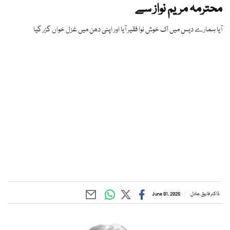
محترمہ مریم نواز سے
آیا ہمارے دیس میں اک خوش نوا فقیر آیا اور اپنی دھن میں غزل خواں گزر گیا
ڈاکٹر فاروق عادل
June 01, 2026