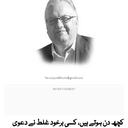
farooq.adilbhuta@gmail.com
کچھ دن ہوتے ہیں، کسی برخود غلط نے دعوی