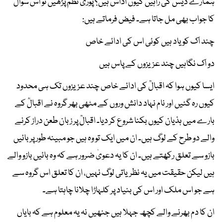
ہمارے دیس کی راہیں کیوں اداس ہیں؟ پوری نظم پڑھیں تو اس سوال
کا جواب بھی مل جاتا ہے۔ فیض فرماتے ہیں:
چند اک کو یاد ہیں کوئی اس کی ادائے خاص
دو اک نگاہیں چند عزیزوں کے پاس ہیں
ایسا کیوں ہوا کہ اقبالؒ کی ادائے خاص چند عزیزوں تک ہی محدود
کیوں رہ گئیں اور نام نہاد دانش وروں کے مٹھی بھر گروہ نے اقبالؒ کے
بارے میں ہذیان کیوں بکنا شروع کر دیا۔ اقبالؒ پر زبان طعن دراز کرنے
والے دو طرح کے لوگ ہیں۔ ان میں ایک تو وہ ہیں جو مبینہ طور پر بائیں
بازو سے تعلق رکھتے ہیں۔ ان کا یہ دعویٰ ضرور ہے کہ وہ بائیں بازو والے
ہیں لیکن حقیقت میں یہ نظریاتی لوگ نہیں، ان کا تعلق اس گروہ سے
ہے جو اس ملک اور اس کی بنیاد پر کلہاڑا چلانا چاہتا ہے۔
ان کا دم بھرنے والے کچھ جہلا ہیں جنھیں نہ یہ معلوم ہے کہ بایاں