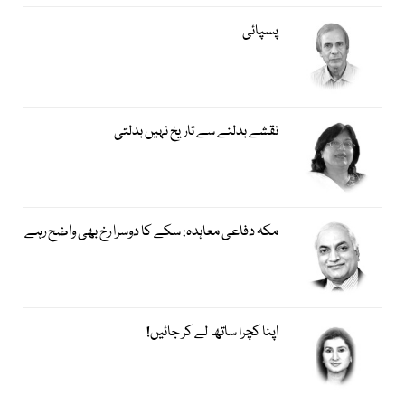
پسپائی
نقشے بدلنے سے تاریخ نہیں بدلتی
مکہ دفاعی معاہدہ: سکے کا دوسرا رخ بھی واضح رہے
اپنا کچرا ساتھ لے کر جائیں!