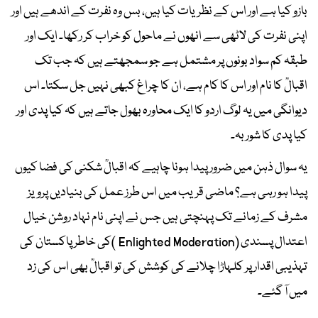
بازو کیا ہے اور اس کے نظریات کیا ہیں، بس وہ نفرت کے اندھے ہیں اور
اپنی نفرت کی لاٹھی سے انھوں نے ماحول کو خراب کر رکھا۔ ایک اور
طبقہ کم سواد بونوں پر مشتمل ہے جو سمجھتے ہیں کہ جب تک
اقبالؒ کا نام اور اس کا کام ہے، ان کا چراغ کبھی نہیں جل سکتا۔ اس
دیوانگی میں یہ لوگ اردو کا ایک محاورہ بھول جاتے ہیں کہ کیا پدی اور
کیا پدی کا شوربہ۔
یہ سوال ذہن میں ضرور پیدا ہونا چاہیے کہ اقبالؒ شکنی کی فضا کیوں
پیدا ہو رہی ہے؟ ماضی قریب میں اس طرز عمل کی بنیادیں پرویز
مشرف کے زمانے تک پہنچتی ہیں جس نے اپنی نام نہاد روشن خیال
اعتدال پسندی (Enlighted Moderation )کی خاطر پاکستان کی
تہذیبی اقدار پر کلہاڑا چلانے کی کوشش کی تو اقبالؒ بھی اس کی زد
میں آ گئے۔