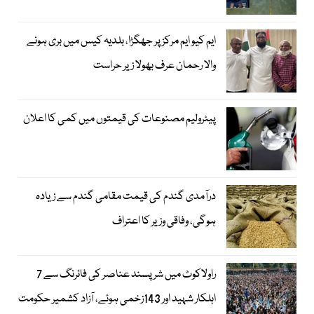
ایم کیو ایم مرکز پر جھگڑا، بلدیہ کیس میں بری ہونے
والا رحمان عرف بھولا زیر حراست
پیٹرولیم مصنوعات کی قیمتوں میں کمی کا اعلان
درآمدی گندم کی قیمت مقامی گندم سے زیادہ
ہوگی، وفاقی وزیر کا اعتراف
راولاکوٹ میں شرپسند عناصر کی فائرنگ سے 7
اہلکار شہید اور 143زخمی ہوئے، آزاد کشمیر حکومت