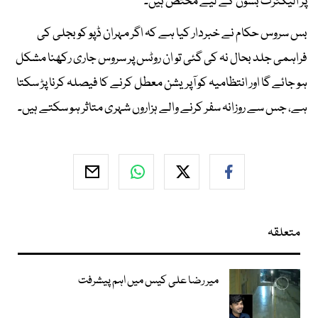
پر الیکٹرک بسوں کے لیے مختص ہیں۔
بس سروس حکام نے خبردار کیا ہے کہ اگر مہران ڈپو کو بجلی کی
فراہمی جلد بحال نہ کی گئی تو ان روٹس پر سروس جاری رکھنا مشکل
ہو جائے گا اور انتظامیہ کو آپریشن معطل کرنے کا فیصلہ کرنا پڑ سکتا
ہے، جس سے روزانہ سفر کرنے والے ہزاروں شہری متاثر ہو سکتے ہیں۔
متعلقہ
میر رضا علی کیس میں اہم پیشرفت