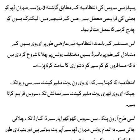
پیپلز بس سروس کی انتظامیہ کے مطابق گزشتہ 3 روز سے مہران ڈپو کو
بجلی کی فراہمی معطل ہے، جس کے نتیجے میں الیکٹرک بسوں کو
چارج کرنے کا عمل متاثر ہوا۔
اس مسئلے کے باعث انتظامیہ نے عارضی طور پر ای وی بسوں کے
متبادل کے طور پر ہائبرڈ بسیں مختلف روٹس پر چلانا شروع کر دی ہیں
تاکہ مسافروں کو کم سے کم دشواری کا سامنا کرنا پڑے۔
انتظامیہ کا کہنا ہے کہ ای وی ون روٹ ملیر کینٹ سے سی ویو تک
جبکہ ای وی تھری روٹ ملیر کینٹ سے نمائش تک سروس فراہم کرتا
ہے۔
اسی طرح آر ون پنک بس سروس کھوکھرا پار سے ڈاکیارڈ تک چلائی
جاتی ہے۔ یہ تمام روٹس مہران ڈپو سے آپریٹ ہوتے ہیں اور بنیادی طور