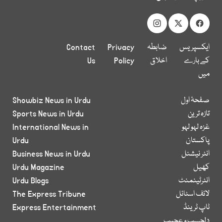
ایکسپریس
ضابطہ
Privacy
Contact
کے بارے
اخلاق
Policy
Us
میں
صفحۂ اول
Showbiz News in Urdu
تازہ ترین
Sports News in Urdu
غزہ لہو لہو
International News in
پاکستان
Urdu
انٹر نیشنل
Business News in Urdu
کھیل
Urdu Magazine
انٹرٹینمنٹ
Urdu Blogs
لائف اسٹائل
The Express Tribune
ٹاپ ٹرینڈ
Express Entertainment
دلچسپ و عجیب