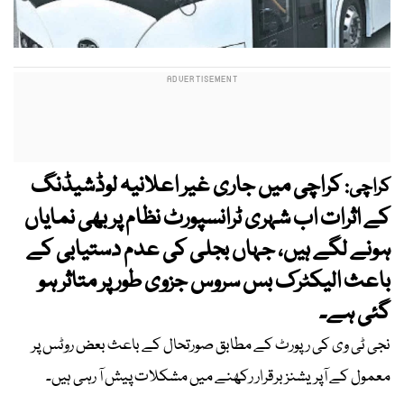
کراچی میں جاری غیر اعلانیہ لوڈشیڈنگ
کراچی:
کے اثرات اب شہری ٹرانسپورٹ نظام پر بھی نمایاں
ہونے لگے ہیں، جہاں بجلی کی عدم دستیابی کے
باعث الیکٹرک بس سروس جزوی طور پر متاثر ہو
گئی ہے۔
نجی ٹی وی کی رپورٹ کے مطابق صورتحال کے باعث بعض روٹس پر
معمول کے آپریشنز برقرار رکھنے میں مشکلات پیش آ رہی ہیں۔