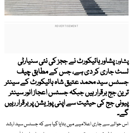
پشاور ہائیکورٹ نے ججز کی نئی سنیارٹی
پشاور:
لسٹ جاری کر دی ہے، جس کے مطابق چیف
جسٹس سید محمد عتیق شاہ ہائیکورٹ کے سینئر
ترین جج برقرار ہیں جبکہ جسٹس اعجاز انور سینئر
پیونی جج کی حیثیت سے اپنی پوزیشن پر برقرار رہیں
گے۔
اس حوالے سے جاری اعلامیے میں بتایا گیا ہے کہ جسٹس سید ارشد