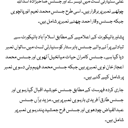
علی سنیارٹی لسٹ میں تیسرے اور جسٹس صاحبزادہ اسداللہ
چوتھے نمبر پر برقرار ہیں۔ اسی طرح جسٹس محمد نعیم انور پانچویں
جبکہ جسٹس وقار احمد چھٹے نمبر پر شامل ہیں۔
پشاور ہائیکورٹ کے اعلامیے کے مطابق اسلام آباد ہائیکورٹ سے
تبادلے پر آنے والے جسٹس بابر ستار کو سنیارٹی لسٹ میں ساتواں نمبر
دیا گیا ہے۔ جسٹس کامران حیات میانخیل آٹھویں اور جسٹس محمد
اعجاز خان نویں نمبر پر ہیں جبکہ جسٹس محمد فہیم ولی دسویں نمبر
پر شامل کیے گئے ہیں۔
جاری کردہ فہرست کے مطابق جسٹس خورشید اقبال گیارہویں اور
جسٹس طارق آفریدی بارہویں نمبر پر ہیں۔ مزید برآں جسٹس
عبدالفیاض چودھویں اور جسٹس فرح جمشید پندرہویں نمبر پر
شامل ہیں۔