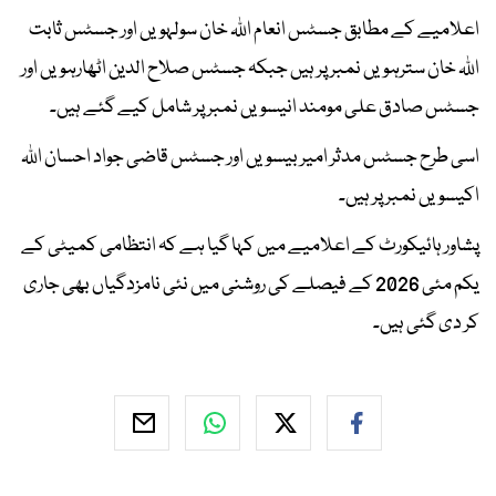
اعلامیے کے مطابق جسٹس انعام اللہ خان سولہویں اور جسٹس ثابت
اللہ خان سترہویں نمبر پر ہیں جبکہ جسٹس صلاح الدین اٹھارہویں اور
جسٹس صادق علی مومند انیسویں نمبر پر شامل کیے گئے ہیں۔
اسی طرح جسٹس مدثر امیر بیسویں اور جسٹس قاضی جواد احسان اللہ
اکیسویں نمبر پر ہیں۔
پشاور ہائیکورٹ کے اعلامیے میں کہا گیا ہے کہ انتظامی کمیٹی کے
یکم مئی 2026 کے فیصلے کی روشنی میں نئی نامزدگیاں بھی جاری
کر دی گئی ہیں۔