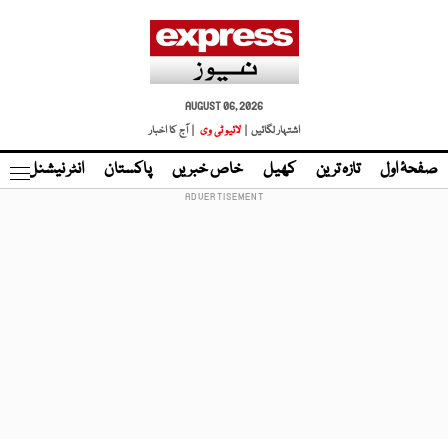
AUGUST 06, 2026
اشتہار لگائیں |
لائیو ٹی وی
| آج کا اخبار
صفحۂ اول
تازہ ترین
کھیل
خاص خبریں
پاکستان
انٹر نیشنل
ٹا