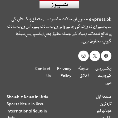
express.pk
خبروں اور حالات حاضرہ سے متعلق پاکستان کی
سب سے زیادہ وزٹ کی جانے والی ویب سائٹ ہے۔ اس ویب سائٹ
پر شائع شدہ تمام مواد کے جملہ حقوق بحق ایکسپریس میڈیا
گروپ محفوظ ہیں۔
ایکسپریس
ضابطہ
Privacy
Contact
کے بارے
اخلاق
Policy
Us
میں
صفحۂ اول
Showbiz News in Urdu
تازہ ترین
Sports News in Urdu
غزہ لہو لہو
International News in