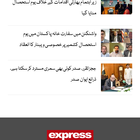
زیر اہتمام بھارتی اقدامات کے خلاف یوم استحصال
منایا گیا
واشنگٹن میں سفارت خانہ پاکستان میں یوم
استحصال کشمیر پر خصوصی ویبنار کا انعقاد
ججز تقرر، صدر کوئی بھی سمری مسترد کر سکتا ہے،
ذرائع ایوان صدر