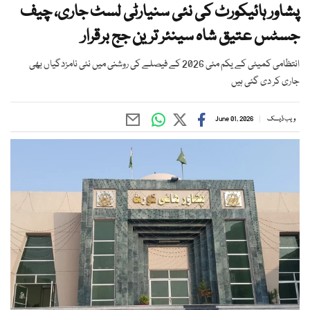
پشاور ہائیکورٹ کی نئی سنیارٹی لسٹ جاری، چیف
جسٹس عتیق شاہ سینئر ترین جج برقرار
انتظامی کمیٹی کے یکم مئی 2026 کے فیصلے کی روشنی میں نئی نامزدگیاں بھی
جاری کر دی گئی ہیں
ویب ڈیسک
June 01, 2026