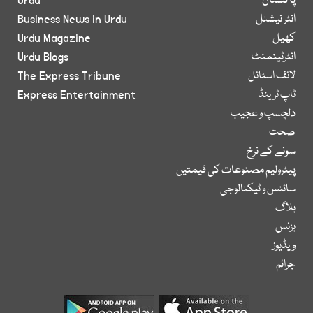
پاکستان
Urdu
انٹر نیشنل
Business News in Urdu
کھیل
Urdu Magazine
انٹرٹینمنٹ
Urdu Blogs
لائف اسٹائل
The Express Tribune
ٹاپ ٹرینڈ
Express Entertainment
دلچسپ و عجیب
صحت
سونے کے نرخ
پیٹرولیم مصنوعات کی قیمتیں
سائنس و ٹیکنالوجی
بلاگ
بزنس
ویڈیوز
جرائم