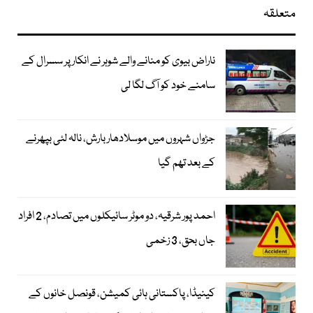
متعلقہ
ناراض بیوی کو منانے والے شوہر نے انکار پر سسرال کے
سامنے خود کو آگ لگا لی
جڑواں شہروں میں موسلادھار بارش، نالہ لئی بپھرنے
کے بعد تھم گیا
احمد پور شرقیہ، دو موٹر سائیکلوں میں تصادم، 2 افراد
جاں بحق، 3 زخمی
کینیڈا، پاکستانی ہائی کمیشن، قونصل خانوں کے