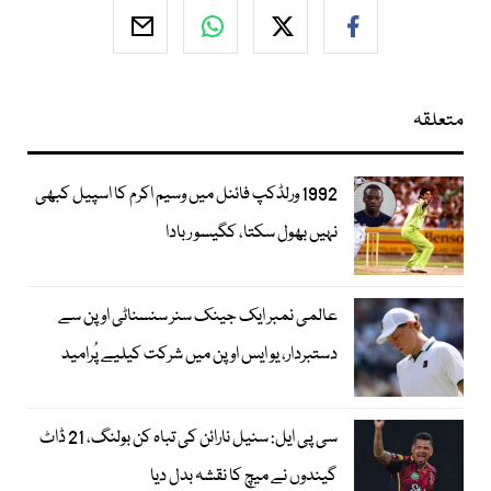
متعلقہ
1992 ورلڈکپ فائنل میں وسیم اکرم کا اسپیل کبھی
نہیں بھول سکتا، کگیسو ربادا
عالمی نمبر ایک جینک سنر سنسناٹی اوپن سے
دستبردار، یو ایس اوپن میں شرکت کیلیے پُرامید
سی پی ایل: سنیل نارائن کی تباہ کن بولنگ، 21 ڈاٹ
گیندوں نے میچ کا نقشہ بدل دیا