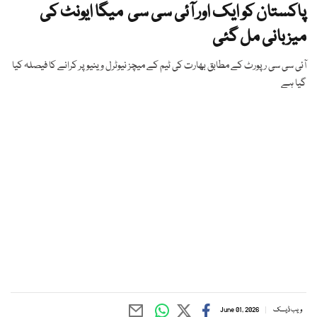
پاکستان کو ایک اور آئی سی سی میگا ایونٹ کی
میزبانی مل گئی
آئی سی سی رپورٹ کے مطابق بھارت کی ٹیم کے میچز نیوٹرل وینیو پر کرانے کا فیصلہ کیا
گیا ہے
ویب ڈیسک
June 01, 2026