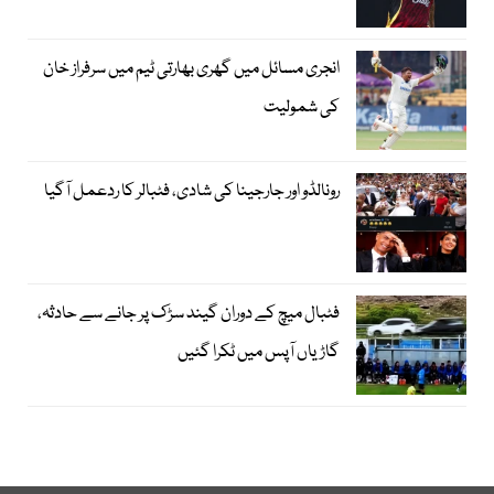
انجری مسائل میں گھری بھارتی ٹیم میں سرفراز خان
کی شمولیت
رونالڈو اور جارجینا کی شادی، فٹبالر کا ردعمل آگیا
فٹبال میچ کے دوران گیند سڑک پر جانے سے حادثہ،
گاڑیاں آپس میں ٹکرا گئیں