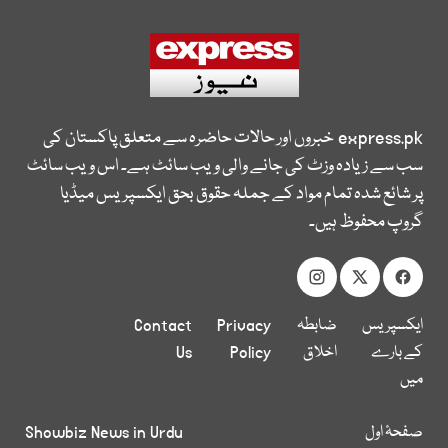
express.pk
خبروں اور حالات حاضرہ سے متعلق پاکستان کی
سب سے زیادہ وزٹ کی جانے والی ویب سائٹ ہے۔ اس ویب سائٹ
پر شائع شدہ تمام مواد کے جملہ حقوق بحق ایکسپریس میڈیا
گروپ محفوظ ہیں۔
ایکسپریس
ضابطہ
Privacy
Contact
کے بارے
اخلاق
Policy
Us
میں
صفحۂ اول
Showbiz News in Urdu