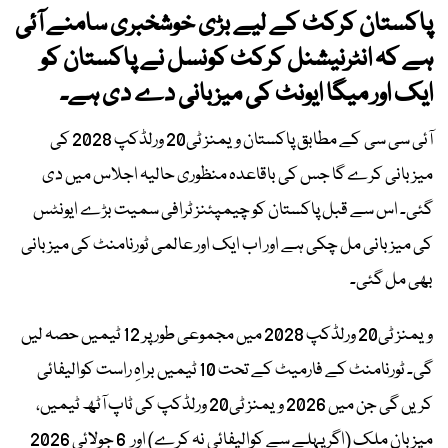
پاکستان کرکٹ کے لیے بڑی خوشخبری سامنے آئی
ہے کہ انٹرنیشنل کرکٹ کونسل نے پاکستان کو
ایک اور میگا ایونٹ کی میزبانی دے دی ہے۔
آئی سی سی کے مطابق پاکستان ویمنز ٹی20 ورلڈکپ 2028 کی
میزبانی کرے گا جس کی باقاعدہ منظوری حالیہ اجلاس میں دی
گئی۔ اس سے قبل پاکستان کو چیمپئنز ٹرافی سمیت بڑے ایونٹس
کی میزبانی مل چکی ہے اور اب ایک اور عالمی ٹورنامنٹ کی میزبانی
بھی مل گئی۔
ویمنز ٹی20 ورلڈکپ 2028 میں مجموعی طور پر 12 ٹیمیں حصہ لیں
گی۔ ٹورنامنٹ کے فارمیٹ کے تحت 10 ٹیمیں براہِ راست کوالیفائی
کریں گی جن میں 2026 ویمنز ٹی20 ورلڈکپ کی ٹاپ آٹھ ٹیمیں،
میزبان ملک (اگر پہلے سے کوالیفائی نہ کرے) اور 6 جولائی 2026