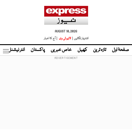
AUGUST 10, 2026
اشتہار لگائیں |
لائیو ٹی وی
| آج کا اخبار
صفحۂ اول
تازہ ترین
کھیل
خاص خبریں
پاکستان
انٹر نیشنل
ٹا