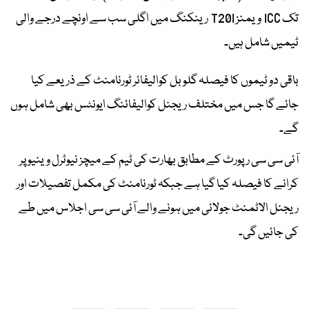
تک ICC ویمنز T20I رینکنگ میں اگلی سب سے اونچے درجے والی
ٹیمیں شامل ہیں۔
باقی دو ٹیموں کا فیصلہ گلوبل کوالیفائر ٹورنامنٹ کے ذریعے کیا
جائے گا جس میں مختلف ریجنل کوالیفائنگ ایونٹس بھی شامل ہوں
گے۔
آئی سی سی رپورٹ کے مطابق بھارت کی ٹیم کے میچز نیوٹرل وینیو پر
کرانے کا فیصلہ کیا گیا ہے جبکہ ٹورنامنٹ کی مکمل تفصیلات اور
ریجنل الاٹمنٹ جولائی میں ہونے والے آئی سی سی اجلاس میں طے
کی جائیں گی۔