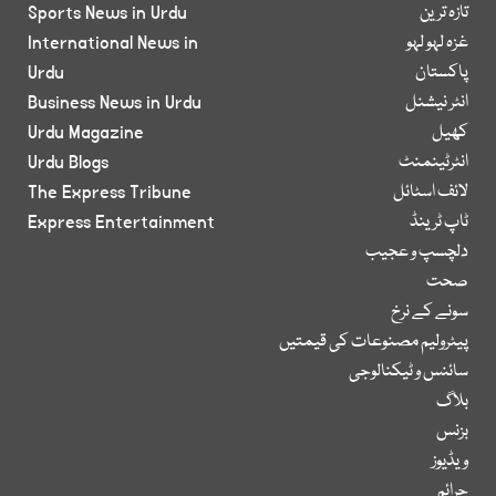
تازہ ترین
Sports News in Urdu
غزہ لہو لہو
International News in
پاکستان
Urdu
انٹر نیشنل
Business News in Urdu
کھیل
Urdu Magazine
انٹرٹینمنٹ
Urdu Blogs
لائف اسٹائل
The Express Tribune
ٹاپ ٹرینڈ
Express Entertainment
دلچسپ و عجیب
صحت
سونے کے نرخ
پیٹرولیم مصنوعات کی قیمتیں
سائنس و ٹیکنالوجی
بلاگ
بزنس
ویڈیوز
جرائم