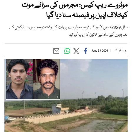
موٹروے ریپ کیس: مجرموں کی سزائے موت
کیخلاف اپیل پر فیصلہ سنا دیا گیا
سال 2020ء میں لاہور کے قریب موٹر وے پر رات کے وقت دو مجرموں نے ڈکیتی کے
بعد بچوں کے سامنے خاتون کا ریپ کیا تھا
ویب ڈیسک
June 03, 2026