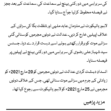
کی سربراہی میں دو رکنی بینچ نے سماعت کی، سماعت کے بعد ججز
نے فیصلہ محفوظ کرلیا جو آج سنایا گیا۔
لاہور ہائیکورٹ نے ملزمان عابد ملہی اور شفقت بگا کی سزاؤں کے
خلاف اپیلیں خارج کر دیں۔ عدالت نے دونوں مجرموں کو سنائی گئی
سزائے موت کو برقرار رکھتے ہوئے اسے درست قرار دے دیا۔ جسٹس
سید شہباز علی رضوی کی سربراہی میں دو رکنی بینچ نے اپیلوں پر
فیصلہ سنایا۔
انسدادِ دہشت گردی عدالت نے دونوں مجرموں کو 20 مارچ 2021ء کو
زیادتی کے جرم میں سزائے موت سنائی تھی، جس کے خلاف دونوں
مجرموں نے 25 مارچ 2021ء کو لاہور ہائیکورٹ سے رجوع کیا تھا۔
مزید پڑھیں