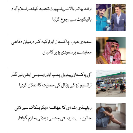
ارشد چائے والا نے پاسپورٹ تجدید کیلئے اسلام آباد
ہائیکورٹ سے رجوع کرلیا
سعودی عرب، پاکستان اور ترکیہ کے درمیان دفاعی
معاہدے پر سعودی وزیر کا بیان
آل پاکستان پیٹرول پمپ اونرز ایسوسی ایشن نے گڈز
ٹرانسپورٹرز کی ہڑتال کی حمایت کا اعلان کردیا
راولپنڈی: شادی کا جھانسہ دیکر بنکاک سے لائی
خاتون سے زبردستی جنسی زیادتی، ملزم گرفتار