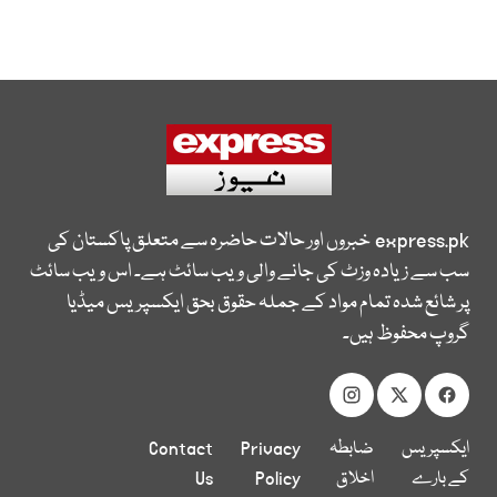
express.pk
خبروں اور حالات حاضرہ سے متعلق پاکستان کی
سب سے زیادہ وزٹ کی جانے والی ویب سائٹ ہے۔ اس ویب سائٹ
پر شائع شدہ تمام مواد کے جملہ حقوق بحق ایکسپریس میڈیا
گروپ محفوظ ہیں۔
ایکسپریس
ضابطہ
Privacy
Contact
کے بارے
اخلاق
Policy
Us