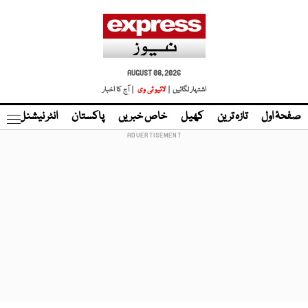
AUGUST 08, 2026
اشتہار لگائیں |
لائیو ٹی وی
| آج کا اخبار
صفحۂ اول
تازہ ترین
کھیل
خاص خبریں
پاکستان
انٹر نیشنل
ٹا