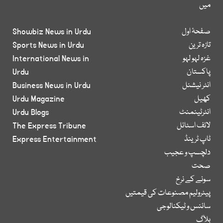
میں
صفحۂ اول
Showbiz News in Urdu
تازہ ترین
Sports News in Urdu
غزہ لہو لہو
International News in
پاکستان
Urdu
انٹر نیشنل
Business News in Urdu
کھیل
Urdu Magazine
انٹرٹینمنٹ
Urdu Blogs
لائف اسٹائل
The Express Tribune
ٹاپ ٹرینڈ
Express Entertainment
دلچسپ و عجیب
صحت
سونے کے نرخ
پیٹرولیم مصنوعات کی قیمتیں
سائنس و ٹیکنالوجی
بلاگ