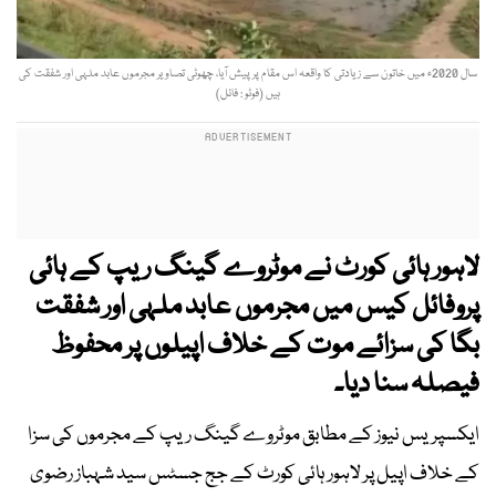
سال 2020ء میں خاتون سے زیادتی کا واقعہ اس مقام پر پیش آیا، چھوٹی تصاویر مجرموں عابد ملہی اور شفقت کی
ہیں (فوٹو : فائل)
لاہور ہائی کورٹ نے موٹروے گینگ ریپ کے ہائی
پروفائل کیس میں مجرموں عابد ملہی اور شفقت
بگا کی سزائے موت کے خلاف اپیلوں پر محفوظ
فیصلہ سنا دیا۔
ایکسپریس نیوز کے مطابق موٹروے گینگ ریپ کے مجرموں کی سزا
کے خلاف اپیل پر لاہور ہائی کورٹ کے جج جسٹس سید شہباز رضوی