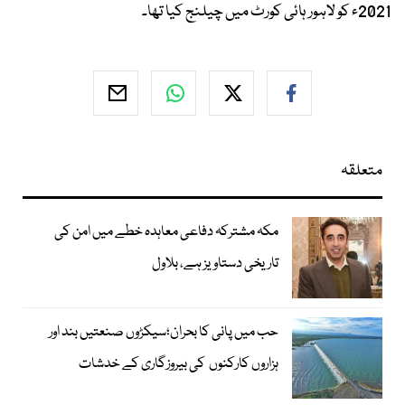
2021ء کو لاہور ہائی کورٹ میں چیلنج کیا تھا۔
متعلقہ
مکہ مشترکہ دفاعی معاہدہ خطے میں امن کی
تاریخی دستاویز ہے، بلاول
حب میں پانی کا بحران؛سیکڑوں صنعتیں بند اور
ہزاروں کارکنوں کی بیروزگاری کے خدشات