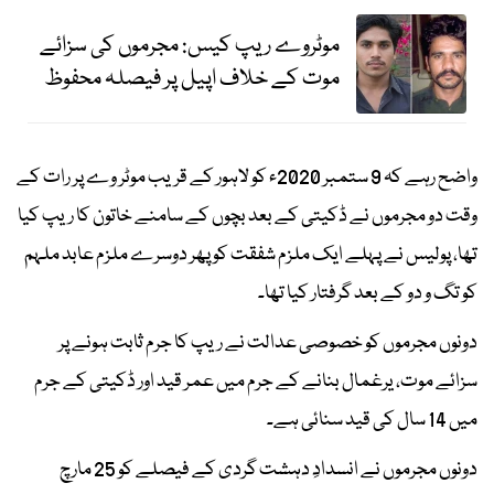
موٹروے ریپ کیس: مجرموں کی سزائے
موت کے خلاف اپیل پر فیصلہ محفوظ
واضح رہے کہ 9 ستمبر 2020ء کو لاہور کے قریب موٹر وے پر رات کے
وقت دو مجرموں نے ڈکیتی کے بعد بچوں کے سامنے خاتون کا ریپ کیا
تھا، پولیس نے پہلے ایک ملزم شفقت کو پھر دوسرے ملزم عابد ملہم
کو تگ و دو کے بعد گرفتار کیا تھا۔
دونوں مجرموں کو خصوصی عدالت نے ریپ کا جرم ثابت ہونے پر
سزائے موت، یرغمال بنانے کے جرم میں عمر قید اور ڈکیتی کے جرم
میں 14 سال کی قید سنائی ہے۔
دونوں مجرموں نے انسدادِ دہشت گردی کے فیصلے کو 25 مارچ