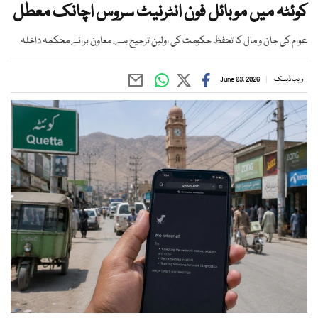
کوئٹہ میں موبائل فون انٹرنیٹ سروس اچانک معطل
عوام کی جان و مال کا تحفظ حکومت کی اولین ترجیح ہے، معاون برائے محکمہ داخلہ
ویب ڈیسک
June 03, 2026