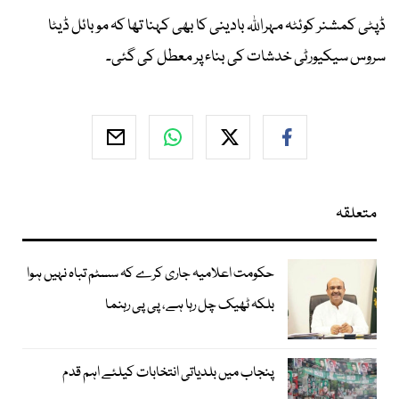
ڈپٹی کمشنر کوئٹہ مہراللہ بادینی کا بھی کہنا تھا کہ موبائل ڈیٹا
سروس سیکیورٹی خدشات کی بناء پر معطل کی گئی۔
متعلقہ
حکومت اعلامیہ جاری کرے کہ سسٹم تباہ نہیں ہوا
بلکہ ٹھیک چل رہا ہے، پی پی رہنما
پنجاب میں بلدیاتی انتخابات کیلئے اہم قدم