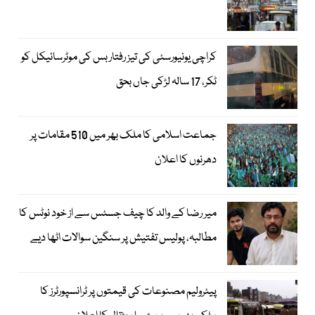
کراچی یونیورسٹی کی تیز رفتار بس کی موٹرسائیکل کو
ٹکر، 17 سالہ لڑکی جاں بحق
جماعت اسلامی کا ملک بھر میں 510 مقامات پر
دھرنوں کا اعلان
میر رضا کے والد کا چیف جسٹس سے از خود نوٹس کا
مطالبہ، پولیس تفتیش پر سنگین سوالات اٹھا دیے
پیٹرولیم مصنوعات کی قیمتوں پر ٹرانسپورٹرز کا