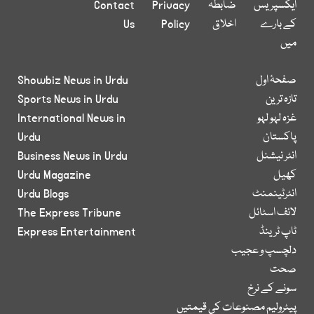
ایکسپریس
ضابطہ
Privacy
Contact
کے بارے
اخلاق
Policy
Us
میں
صفحۂ اول
Showbiz News in Urdu
تازہ ترین
Sports News in Urdu
غزہ لہو لہو
International News in
پاکستان
Urdu
انٹر نیشنل
Business News in Urdu
کھیل
Urdu Magazine
انٹرٹینمنٹ
Urdu Blogs
لائف اسٹائل
The Express Tribune
ٹاپ ٹرینڈ
Express Entertainment
دلچسپ و عجیب
صحت
سونے کے نرخ
پیٹرولیم مصنوعات کی قیمتیں