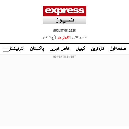
AUGUST 06, 2026
اشتہار لگائیں |
لائیو ٹی وی
| آج کا اخبار
صفحۂ اول
تازہ ترین
کھیل
خاص خبریں
پاکستان
انٹر نیشنل
ٹا