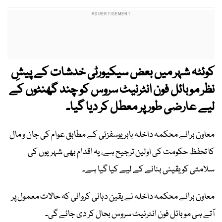
کوئٹہ شہر میں بعض سیکیورٹی خدشات کے پیشِ
نظر موبائل فون انٹرنیٹ سروس کو چند گھنٹوں کے
لیے عارضی طور پر معطل کر دیا گیا۔
معاون برائے محکمہ داخلہ بابر یوسفزئی کے مطابق عوام کی جان و مال
کا تحفظ حکومت کی اولین ترجیح ہے، یہ اقدام بھی شہریوں کی
سلامتی کو یقینی بنانے کے لیے کیا گیا ہے۔
معاون برائے محکمہ داخلہ نے یقین دہانی کروائی کہ حالات معمول پر
آتے ہی موبائل فون انٹرنیٹ سروس بحال کر دی جائے گی۔