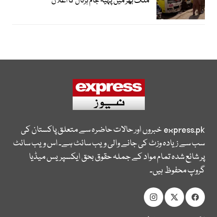
ملک بھر میں پہیہ جام ہڑتال کا اعلان
express.pk
خبروں اور حالات حاضرہ سے متعلق پاکستان کی
سب سے زیادہ وزٹ کی جانے والی ویب سائٹ ہے۔ اس ویب سائٹ
پر شائع شدہ تمام مواد کے جملہ حقوق بحق ایکسپریس میڈیا
گروپ محفوظ ہیں۔