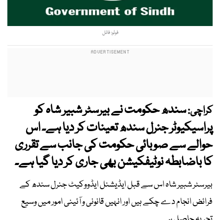
فوٹو: فائل
سندھ حکومت نے بیرسٹر شبیر شاہ کو
کراچی:
پراسیکیوٹر جنرل سندھ تعینات کر دیا ہے۔ اس
حوالے سے صوبائی حکومت کی جانب سے تقرری
کا باضابطہ نوٹیفکیشن بھی جاری کر دیا گیا ہے۔
بیرسٹر شبیر شاہ اس سے قبل ایڈیشنل ایڈووکیٹ جنرل سندھ کے
فرائض انجام دے چکے ہیں اور انہیں قانونی و آئینی امور میں وسیع
تجربہ حاصل ہے۔