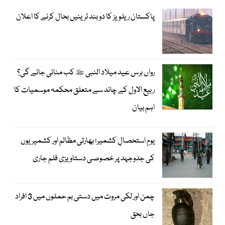
پاکستان ریلویز کا دو بند ٹرینیں بحال کرنے کا اعلان
رواں برس عید میلاد النبی ﷺ کب منائی جائے گی؟
ربیع الاول کے چاند سے متعلق محکمہ موسمیات کا
اہم بیان
یومِ استحصالِ کشمیر؛ بھارتی مظالم اور کشمیریوں
کی جدوجہد پر خصوصی دستاویزی فلم جاری
چمن اور لکی مروت میں دستی بم حملوں میں 3 افراد
جاں بحق