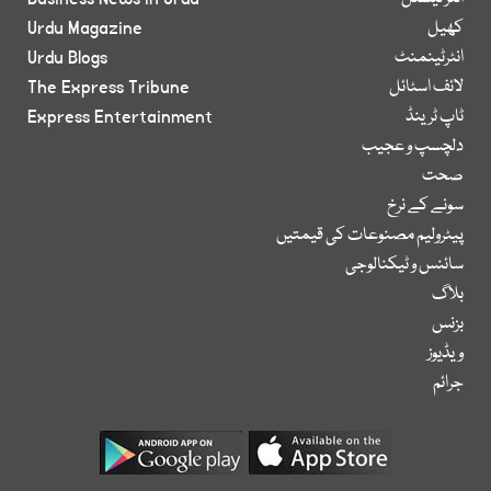
کھیل
Urdu Magazine
انٹرٹینمنٹ
Urdu Blogs
لائف اسٹائل
The Express Tribune
ٹاپ ٹرینڈ
Express Entertainment
دلچسپ و عجیب
صحت
سونے کے نرخ
پیٹرولیم مصنوعات کی قیمتیں
سائنس و ٹیکنالوجی
بلاگ
بزنس
ویڈیوز
جرائم