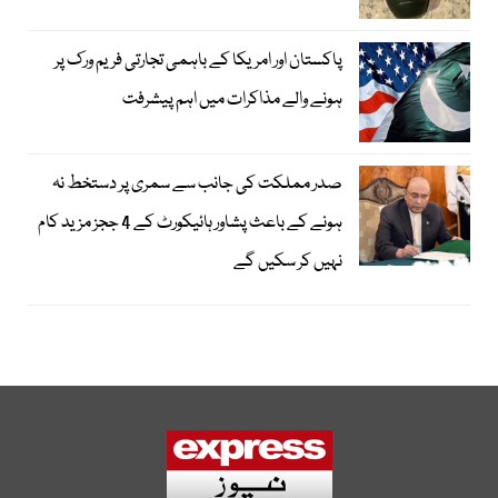
پاکستان اور امریکا کے باہمی تجارتی فریم ورک پر
ہونے والے مذاکرات میں اہم پیشرفت
صدر مملکت کی جانب سے سمری پر دستخط نہ
ہونے کے باعث پشاور ہائیکورٹ کے 4 ججز مزید کام
نہیں کر سکیں گے