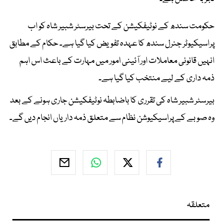
حکومت سندھ کے نوٹیفکیشن کے تحت بیرسٹر شبیر شاہ کو اب
پراسیکیوٹر جنرل سندھ کا عہدہ تفویض کیا گیا ہے۔ حکام کے مطابق
انہیں قانونی معاملات اور آئینی امور میں مہارت کے باعث اس اہم
ذمہ داری کے لیے منتخب کیا گیا ہے۔
بیرسٹر شبیر شاہ کی تقرری کا باضابطہ نوٹیفکیشن جاری ہونے کے بعد
وہ صوبے کے پراسیکیوشن نظام سے متعلق ذمہ داریاں انجام دیں گے۔
متعلقہ