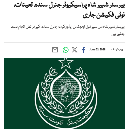
بیرسٹر شبیر شاہ پراسیکیوٹر جنرل سندھ تعینات،
نوٹی فکیشن جاری
بیرسٹر شبیر شاہ اس سے قبل ایڈیشنل ایڈووکیٹ جنرل سندھ کے فرائض انجام دے
چکے ہیں
ویب ڈیسک
June 03, 2026