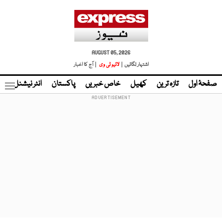
AUGUST 05, 2026
اشتہار لگائیں |
لائیو ٹی وی
| آج کا اخبار
صفحۂ اول
تازہ ترین
کھیل
خاص خبریں
پاکستان
انٹر نیشنل
ٹا