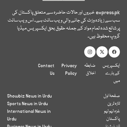
express.pk
خبروں اور حالات حاضرہ سے متعلق پاکستان کی
سب سے زیادہ وزٹ کی جانے والی ویب سائٹ ہے۔ اس ویب سائٹ
پر شائع شدہ تمام مواد کے جملہ حقوق بحق ایکسپریس میڈیا
گروپ محفوظ ہیں۔
ایکسپریس
ضابطہ
Privacy
Contact
کے بارے
اخلاق
Policy
Us
میں
صفحۂ اول
Showbiz News in Urdu
تازہ ترین
Sports News in Urdu
غزہ لہو لہو
International News in
پاکستان
Urdu
انٹر نیشنل
Business News in Urdu