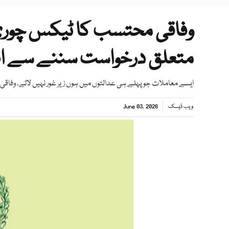
وفاقی محتسب کا ٹیکس چور
متعلق درخواست سننے سے ان
ایسے معاملات جو پہلے ہی عدالتوں میں ہوں زیر غور نہیں لاتے، وف
ویب ڈیسک
June 03, 2026