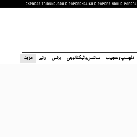
EXPRESS TRIBUNE
URDU E-PAPER
ENGLISH E-PAPER
SINDHI E-PAPER
L
دلچسپ و عجیب
سائنس و ٹیکنالوجی
بزنس
رائے
مزید