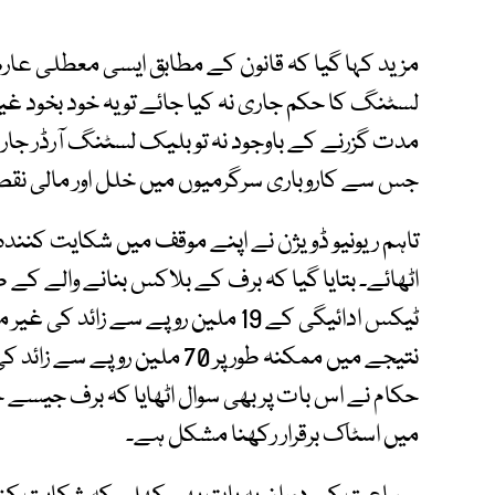
مزید کہا گیا کہ قانون کے مطابق ایسی معطلی عار
لسٹنگ کا حکم جاری نہ کیا جائے تو یہ خود بخود غی
مدت گزرنے کے باوجود نہ تو بلیک لسٹنگ آرڈر جاری کی
جس سے کاروباری سرگرمیوں میں خلل اور مالی نقص
تاہم ریونیو ڈویژن نے اپنے موقف میں شکایت کنند
اٹھائے۔ بتایا گیا کہ برف کے بلاکس بنانے والے کے 
ٹیکس ادائیگی کے 19 ملین روپے سے زا
نتیجے میں ممکنہ طور پر 70 ملی
حکام نے اس بات پر بھی سوال اٹھایا کہ برف جیسے جل
میں اسٹاک برقرار رکھنا مشکل ہے۔