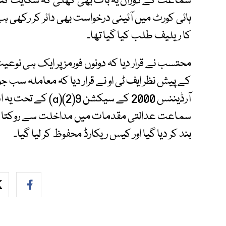
سماعت کے دوران یہ بات بھی کھلی کہ شکایت کنند
ہائی کورٹ میں آئینی درخواست بھی دائر کر رکھ
کا ریلیف طلب کیا گیا تھا۔
محتسب نے قرار دیا کہ دونوں فورمز پر ایک ہی نوع
کے پیش نظر ایف ٹی او نے قرار دیا کہ معاملہ س
آرڈیننس 2000 کے سیکشن
سماعت عدالتی مقدمات میں مداخلت سے روکتا ہے 
بند کر دیا گیا اور کیس ریکارڈ محفوظ کر لیا گیا۔