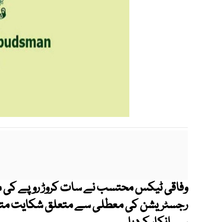
وفاقی ٹیکس محتسب نے سات کروڑ روپے کی م
رجسٹریشن کی معطلی سے متعلق شکایت متوا