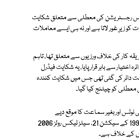
یکس رجسٹریشن کی معطلی سے متعلق شکایت
ت کو زیرِ غور لاتا ہے اور نہ ہی ایسے معاملات
یقہ کار کی خلاف ورزیوں سے متعلق تھا، تاہم
ہ اختیار سے باہر قرار پایا، یہ شکایت فیڈرل
نس 2000 کے سیکشن 10(1) کے تحت دائر کی گئی تھی جس میں شکایت کنندہ
 معطلی کو چیلنج کیا گیا۔
 دومئی 2025 کو بغیر پیشگی نوٹس اور بغیر سماعت کا موقع دیے
رجسٹریشن معطل کی گئی جو سیلز ٹیکس ایکٹ 1990 کے سیکشن 21، سیلز ٹیکس رولز 2006
لوں کے خلاف ہے۔