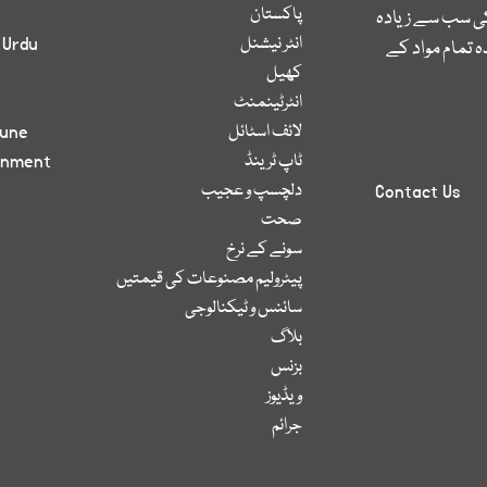
پاکستان
کی سب سے زیادہ
انٹر نیشنل
 Urdu
 تمام مواد کے
کھیل
انٹرٹینمنٹ
لائف اسٹائل
bune
ٹاپ ٹرینڈ
inment
دلچسپ و عجیب
Contact Us
صحت
سونے کے نرخ
پیٹرولیم مصنوعات کی قیمتیں
سائنس و ٹیکنالوجی
بلاگ
بزنس
ویڈیوز
جرائم