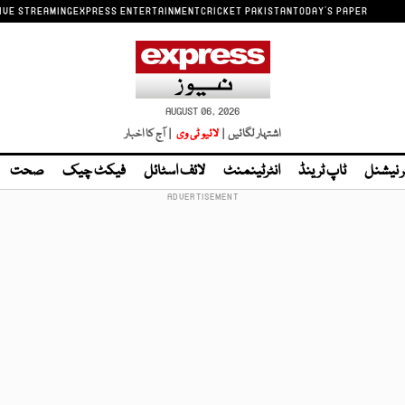
IVE STREAMING
EXPRESS ENTERTAINMENT
CRICKET PAKISTAN
TODAY'S PAPER
AUGUST 06, 2026
اشتہار لگائیں |
لائیو ٹی وی
| آج کا اخبار
ر نیشنل
ٹاپ ٹرینڈ
انٹرٹینمنٹ
لائف اسٹائل
فیکٹ چیک
صحت