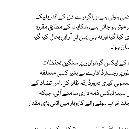
ضی ہوتی ہے اور اگر نوے دن کے اندر بلیک
ر موثر ہو جاتی ہے، شکایت کے مطابق مقررہ
ا گیا اور نہ ہی ایس ٹی آر این بحال کیا گیا
ان ہوا۔
ہ کے ٹیکس گوشواروں پر سنگین تحفظات
طور پر رجسٹرڈ ادارے نے بغیر کسی متعلقہ
ئد کی غیر معمولی کیری فارورڈ رقم ظاہر کی، اس تضاد کے
ن روپے سے زائد کی سیلز ٹیکس ذمہ داری سامنے آئی، جبکہ
د خراب ہونے والے کاروبار میں اتنی بڑی مقدار