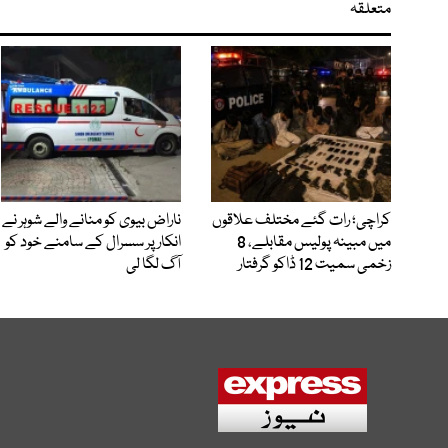
متعلقہ
کراچی؛ رات گئے مختلف علاقوں
ناراض بیوی کو منانے والے شوہر نے
میں مبینہ پولیس مقابلے، 8
انکار پر سسرال کے سامنے خود کو
زخمی سمیت 12 ڈاکو گرفتار
آگ لگا لی