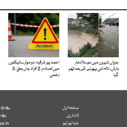
جڑواں شہروں میں موسلادھار
احمد پور شرقیہ، دو موٹر سائیکلوں
بارش، نالہ لئی بپھرنے کے بعد تھم
میں تصادم، 2 افراد جاں بحق، 3
گیا
زخمی
صفحۂ اول
 Urdu
تازہ ترین
rdu
غزہ لہو لہو
ws in