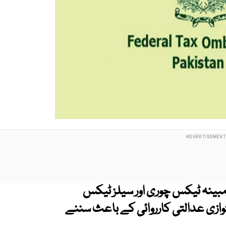
بینہ ٹیکس چوری اور سیلز ٹیکس
زی عدالتی کارروائی کے باعث سننے