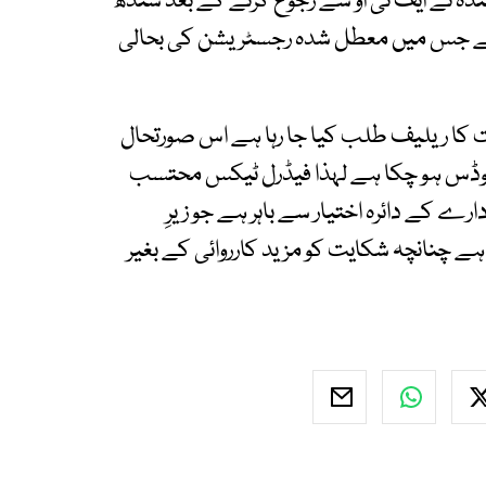
ہ نے ایف ٹی او سے رجوع کرنے کے بعد سندھ
ی ہے جس میں معطل شدہ رجسٹریشن کی بحالی
یت کا ریلیف طلب کیا جا رہا ہے اس صورتحال
ب جوڈس ہو چکا ہے لہذا فیڈرل ٹیکس محتسب
 9(2)(a) کے تحت یہ ادارے کے دائرہ اختیار سے باہر ہے جو زیرِ
چنانچہ شکایت کو مزید کارروائی کے بغیر