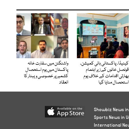
کینیڈا، پاکستانی ہائی کمیشن،
واشنگٹن میں سفارت خانہ
قونصل خانوں کے زیر اہتمام
پاکستان میں یوم استحصال
بھارتی اقدامات کے خلاف یوم
کشمیر پر خصوصی ویبنار کا
استحصال منایا گیا
انعقاد
Showbiz News in
Sports News in U
International Ne