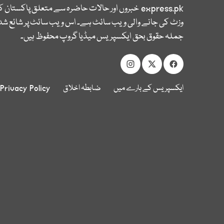
express.pk
خبروں اور حالات حاضرہ سے متعلق پاکستان 
وزٹ کی جانے والی ویب سائٹ ہے۔ اس ویب سائٹ پر شائع شدہ
جملہ حقوق بحق ایکسپریس میڈیا گروپ محفوظ ہیں۔
ایکسپریس کے بارے میں
ضابطہ اخلاق
Privacy Policy