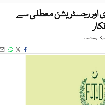
ی اور رجسٹریشن معطلی سے
کار
اقی ٹیکس محتسب