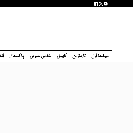
صفحۂ اول
تازہ ترین
کھیل
خاص خبریں
پاکستان
انٹ