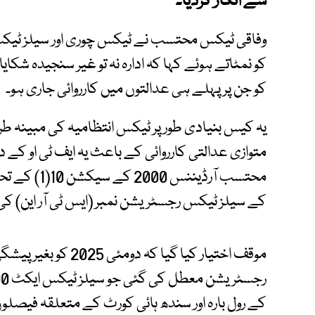
سے انکار کردیا۔
وفاقی ٹیکس محتسب نے ٹیکس چوری اور سیلز ٹ
کو نمٹاتے ہوئے کہا کہ ادارہ نہ تو غیر سنجیدہ شکایا
کو جن پر پہلے ہی عدالتوں میں کارروائی جاری ہو۔
یہ کیس بنیادی طور پر ٹیکس انتظامیہ کی مبینہ طر
متوازی عدالتی کارروائی کے باعث یہ ایف ٹی او کے دائر
محتسب آرڈین
کے سیلز ٹیکس رجسٹریشن نمبر (ایس ٹی آر این) کی
موقف اختیار کیا گیا کہ
کے رول بارہ اور سندھ ہائی کورٹ کے متعلقہ فیص