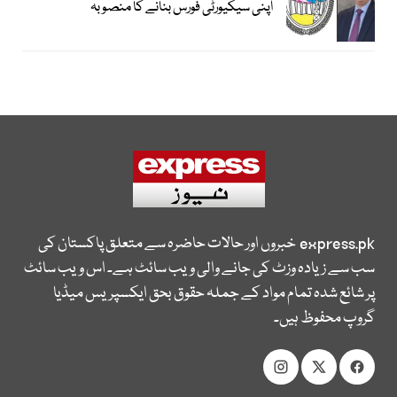
اپنی سیکیورٹی فورس بنانے کا منصوبہ
express.pk
خبروں اور حالات حاضرہ سے متعلق پاکستان کی
سب سے زیادہ وزٹ کی جانے والی ویب سائٹ ہے۔ اس ویب سائٹ
پر شائع شدہ تمام مواد کے جملہ حقوق بحق ایکسپریس میڈیا
گروپ محفوظ ہیں۔