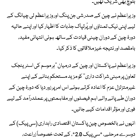
بلوچ بھی شریک تھیں۔
وزیراعظم نے چین کے صدر شی جن پنگ اور وزیراعظم لی چیانگ کے
لیے اپنی نیک تمناؤں اور پُرتپاک جذبات کا اظہار کیا اور اپنے حالیہ
دورۂ چین کے دوران چینی قیادت کے ساتھ ہوئی انتہائی مفید،
بامقصد اور نتیجہ خیز ملاقاتوں کا ذکر کیا۔
وزیراعظم نے پاکستان اور چین کے درمیان ’’ہر موسم کی اسٹریٹجک
تعاون پر مبنی شراکت داری‘‘ کو مزید مستحکم بنانے کے اپنے
غیرمتزلزل عزم کا اعادہ کرتے ہوئے اس امر پر زور دیا کہ دورۂ چین کے
دوران طے پانے والے اہم فیصلوں اور مفاہمتوں پر عملدرآمد کے لیے
فوری اور مؤثر اقدامات کیے جائیں۔
انہوں نے بالخصوص چین پاکستان اقتصادی راہداری (سی پیک) کے
دوسرے مرحلے، *سی پیک 2.0*، کے تحت خصوصاً زراعت،