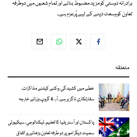
برادرانہ دوستی کو مزید مضبوط بنانے اور تمام شعبوں میں دوطرفہ
تعاون کو وسعت دینے کے لیے پُرعزم ہے۔
متعلقہ
خطے میں کشیدگی روکنے کیلئے مذاکرات،
سفارتکاری ناگزیر ہے، آر-4 گروپ وزرائے خارجہ
پاکستان اور آسٹریلیا کا تعلیم، ٹیکنالوجی، سیکیورٹی
سمیت دیگر امور پر دو طرفہ تعاون بڑھانے پر اتفاق