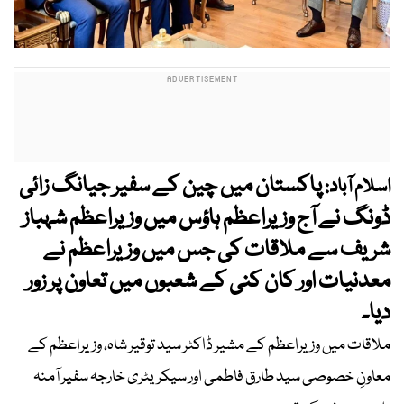
پاکستان میں چین کے سفیر جیانگ زائی
اسلام آباد:
ڈونگ نے آج وزیراعظم ہاؤس میں وزیراعظم شہباز
شریف سے ملاقات کی جس میں وزیراعظم نے
معدنیات اور کان کنی کے شعبوں میں تعاون پر زور
دیا۔
ملاقات میں وزیراعظم کے مشیر ڈاکٹر سید توقیر شاہ، وزیراعظم کے
معاونِ خصوصی سید طارق فاطمی اور سیکریٹری خارجہ سفیر آمنہ