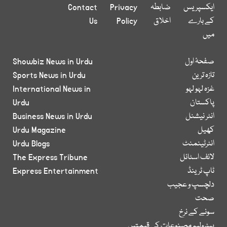
ایکسپریس
ضابطہ
Privacy
Contact
کے بارے
اخلاق
Policy
Us
میں
صفحۂ اول
Showbiz News in Urdu
تازہ ترین
Sports News in Urdu
غزہ لہو لہو
International News in
پاکستان
Urdu
انٹر نیشنل
Business News in Urdu
کھیل
Urdu Magazine
انٹرٹینمنٹ
Urdu Blogs
لائف اسٹائل
The Express Tribune
ٹاپ ٹرینڈ
Express Entertainment
دلچسپ و عجیب
صحت
سونے کے نرخ
پیٹرولیم مصنوعات کی قیمتیں