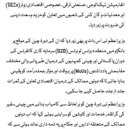
انفارمیشن ٹیکنالوجی، صنعتی ترقی، خصوصی اقتصادی زونز (SEZs)
اور معدنیات و کان کنی کے شعبوں میں تعاون کو مزید وسعت دینے
کی ضرورت پر زور دیا۔
وزیراعظم نے اس بات پر بھی زور دیا کہ ان کے دورۂ چین کے موقع پر
ہانگژو میں منعقدہ بزنس ٹو بزنس (B2B) سرمایہ کاری کانفرنس کے
دوران پاکستانی اور چینی کمپنیوں کے درمیان طے پانے والی مختلف
مفاہمتی یادداشتوں (MoUs) پر بروقت اور مؤثر عملدرآمد کو یقینی
بنایا جائے تاکہ دونوں ممالک کے درمیان اقتصادی تعاون کے ثمرات
جلد از جلد حاصل کیے جا سکیں۔
وزیراعظم نے دورۂ چین کو ہر لحاظ سے کامیاب بنانے میں چینی سفیر
کی گرانقدر خدمات اور کاوشوں کو سراہتے ہوئے کہا کہ اب دونوں
ممالک کے متعلقہ اداروں اور حکام پر یہ ذمہ داری عائد ہوتی ہے کہ