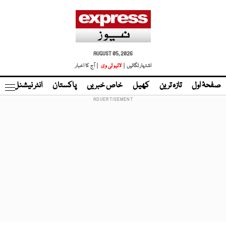
AUGUST 05, 2026
اشتہار لگائیں |
لائیو ٹی وی
| آج کا اخبار
صفحۂ اول
تازہ ترین
کھیل
خاص خبریں
پاکستان
انٹر نیشنل
ٹا