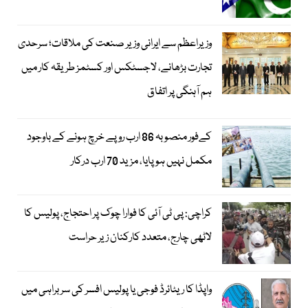
وزیراعظم سے ایرانی وزیر صنعت کی ملاقات؛ سرحدی
تجارت بڑھانے، لاجسٹکس اور کسٹمز طریقہ کار میں
ہم آہنگی پر اتفاق
کےفور منصوبہ 86 ارب روپے خرچ ہونے کے باوجود
مکمل نہیں ہوپایا، مزید 70 ارب درکار
کراچی: پی ٹی آئی کا فوارا چوک پر احتجاج، پولیس کا
لاٹھی چارج، متعدد کارکنان زیر حراست
واپڈا کا ریٹائرڈ فوجی یا پولیس افسر کی سربراہی میں