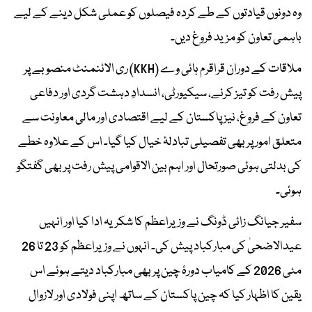
وہ دونوں قیادتوں کے طے کردہ فیصلوں کو عملی شکل دینے کے لیے
باہمی تعاون کو مزید فروغ دیں۔
ملاقات کے دوران قراقرم ہائی وے (KKH) ری الائنمنٹ منصوبے پر
پیش رفت کو تیز کرنے، سیکیورٹی، انسدادِ دہشت گردی اور دفاعی
تعاون کے فروغ، نیز پاکستان کے لیے اقتصادی اور مالی معاونت سے
متعلق امور پر بھی تفصیلی تبادلۂ خیال کیا گیا۔ اس کے علاوہ خطے
کی بدلتی ہوئی صورتحال اور اہم بین الاقوامی پیش رفت پر بھی گفتگو
ہوئی۔
سفیر جیانگ زائی ڈونگ نے وزیراعظم کا شکریہ ادا کیا اور انہیں
عیدالاضحیٰ کی مبارکباد پیش کی۔ انہوں نے وزیراعظم کو 23 تا 26
مئی 2026 کے کامیاب دورۂ چین پر بھی مبارکباد دیتے ہوئے اس
یقین کا اظہار کیا کہ چین پاکستان کے ساتھ اپنی فولادی اور لازوال