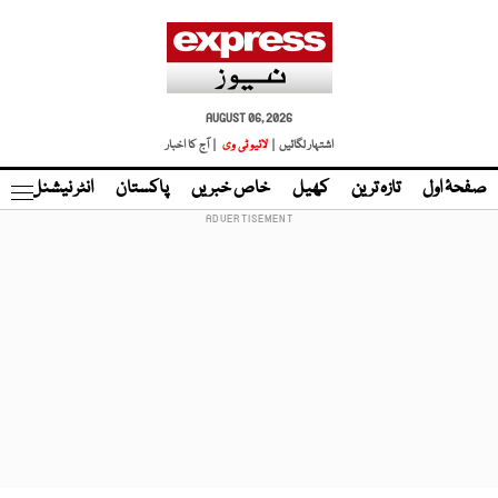
AUGUST 06, 2026
اشتہار لگائیں |
لائیو ٹی وی
| آج کا اخبار
صفحۂ اول
تازہ ترین
کھیل
خاص خبریں
پاکستان
انٹر نیشنل
ٹا