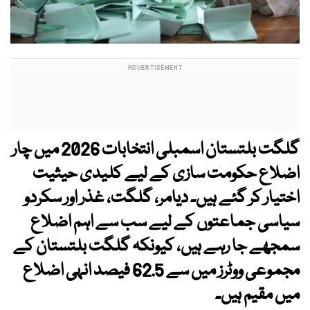
گلگت بلتستان اسمبلی انتخابات 2026 میں چار
اضلاع حکومت سازی کے لیے کلیدی حیثیت
اختیار کر گئے ہیں۔ دیامر، گلگت، غذر اور سکردو
سیاسی جماعتوں کے لیے سب سے اہم اضلاع
سمجھے جا رہے ہیں، کیونکہ گلگت بلتستان کے
مجموعی ووٹرز میں سے 62.5 فیصد انہی اضلاع
میں مقیم ہیں۔