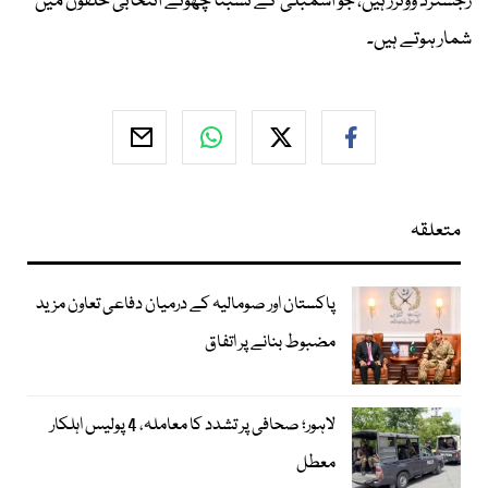
رجسٹرڈ ووٹرز ہیں، جو اسمبلی کے نسبتاً چھوٹے انتخابی حلقوں میں
شمار ہوتے ہیں۔
متعلقہ
پاکستان اور صومالیہ کے درمیان دفاعی تعاون مزید
مضبوط بنانے پر اتفاق
لاہور؛ صحافی پر تشدد کا معاملہ، 4 پولیس اہلکار
معطل