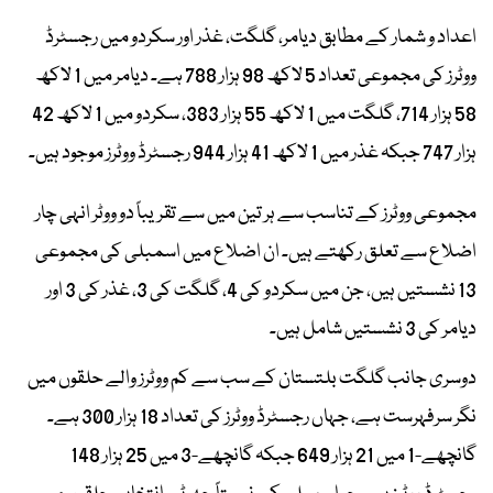
اعداد و شمار کے مطابق دیامر، گلگت، غذر اور سکردو میں رجسٹرڈ
ووٹرز کی مجموعی تعداد 5 لاکھ 98 ہزار 788 ہے۔ دیامر میں 1 لاکھ
58 ہزار 714، گلگت میں 1 لاکھ 55 ہزار 383، سکردو میں 1 لاکھ 42
ہزار 747 جبکہ غذر میں 1 لاکھ 41 ہزار 944 رجسٹرڈ ووٹرز موجود ہیں۔
مجموعی ووٹرز کے تناسب سے ہر تین میں سے تقریباً دو ووٹر انہی چار
اضلاع سے تعلق رکھتے ہیں۔ ان اضلاع میں اسمبلی کی مجموعی
13 نشستیں ہیں، جن میں سکردو کی 4، گلگت کی 3، غذر کی 3 اور
دیامر کی 3 نشستیں شامل ہیں۔
دوسری جانب گلگت بلتستان کے سب سے کم ووٹرز والے حلقوں میں
نگر سرفہرست ہے، جہاں رجسٹرڈ ووٹرز کی تعداد 18 ہزار 300 ہے۔
گانچھے-1 میں 21 ہزار 649 جبکہ گانچھے-3 میں 25 ہزار 148