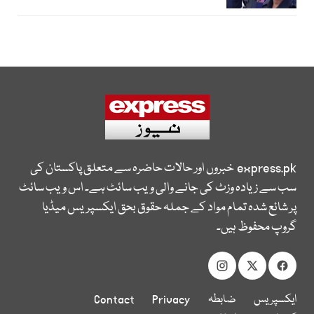
express.pk
خبروں اور حالات حاضرہ سے متعلق پاکستان کی
سب سے زیادہ وزٹ کی جانے والی ویب سائٹ ہے۔ اس ویب سائٹ
پر شائع شدہ تمام مواد کے جملہ حقوق بحق ایکسپریس میڈیا
گروپ محفوظ ہیں۔
ایکسپریس
ضابطہ
Privacy
Contact