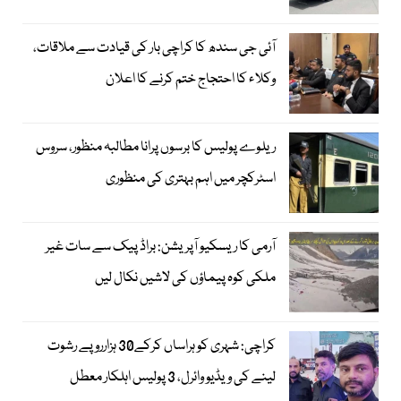
آئی جی سندھ کا کراچی بار کی قیادت سے ملاقات،
وکلاء کا احتجاج ختم کرنے کا اعلان
ریلوے پولیس کا برسوں پرانا مطالبہ منظور، سروس
اسٹرکچر میں اہم بہتری کی منظوری
آرمی کا ریسکیو آپریشن: براڈ پیک سے سات غیر
ملکی کوہ پیماؤں کی لاشیں نکال لیں
کراچی: شہری کو ہراساں کرکے30 ہزارروپے رشوت
لینے کی ویڈیو وائرل، 3 پولیس اہلکار معطل