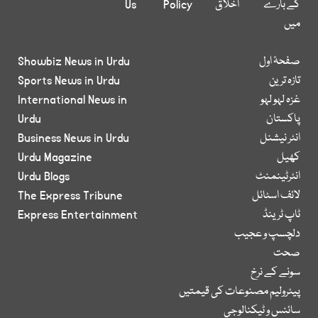
کے بارے
اخلاق
Policy
Us
میں
صفحۂ اول
Showbiz News in Urdu
تازہ ترین
Sports News in Urdu
غزہ لہو لہو
International News in
پاکستان
Urdu
انٹر نیشنل
Business News in Urdu
کھیل
Urdu Magazine
انٹرٹینمنٹ
Urdu Blogs
لائف اسٹائل
The Express Tribune
ٹاپ ٹرینڈ
Express Entertainment
دلچسپ و عجیب
صحت
سونے کے نرخ
پیٹرولیم مصنوعات کی قیمتیں
سائنس و ٹیکنالوجی